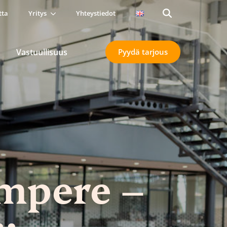
tta
Yritys
Yhteystiedot
Search
for:
Vastuullisuus
Pyydä tarjous
mpere –