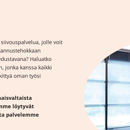
siivouspalvelua, jolle voit
ustannustehokkaan
 edustavana? Haluatko
, jonka kanssa kaikki
skittyä oman työsi
naisvaltaista
omme löytyvät
tta palvelemme