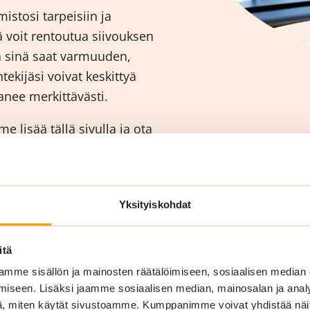
istosi tarpeisiin ja
nä voit rentoutua siivouksen
a sinä saat varmuuden,
ntekijäsi voivat keskittyä
nee merkittävästi.
 lisää tällä sivulla ja ota
ahdollinen siivouspalvelu
Yksityiskohdat
itä
mme sisällön ja mainosten räätälöimiseen, sosiaalisen median
iseen. Lisäksi jaamme sosiaalisen median, mainosalan ja analy
, miten käytät sivustoamme. Kumppanimme voivat yhdistää näitä t