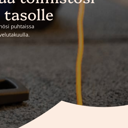
 tasolle
öhösi puhtaissa
velutakuulla.