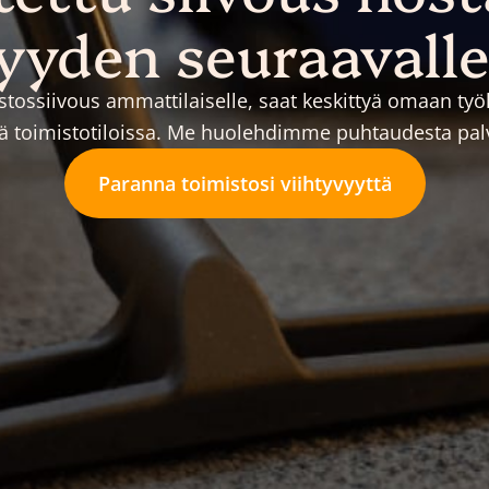
yyden seuraavalle
stossiivous ammattilaiselle, saat keskittyä omaan ty
ssä toimistotiloissa. Me huolehdimme puhtaudesta pal
Paranna toimistosi viihtyvyyttä