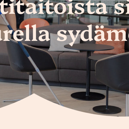
taitoista s
rella sydäm