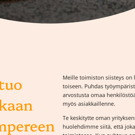
 tuo
Meille toimiston siisteys on 
toiseen. Puhdas työympäristö
arvostusta omaa henkilöstöä
kkaan
myös asiakkaillenne.
Te keskitytte oman yritykse
mpereen
huolehdimme siitä, että jok