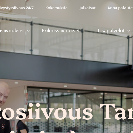
ivystyssiivous 24/7
Kokemuksia
Julkaisut
Anna palaute
osiivoukset
Erikoissiivoukset
Lisäpalvelut
tosiivous Ta