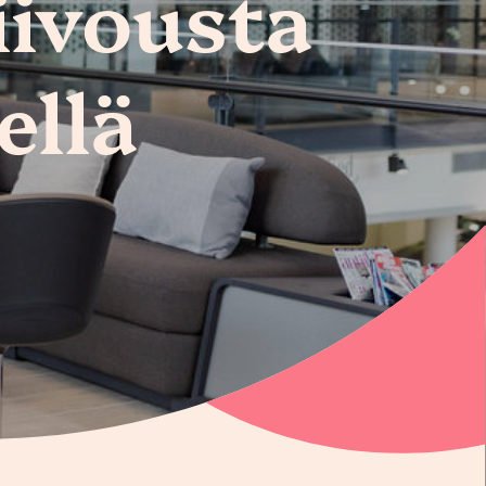
iivousta
ellä