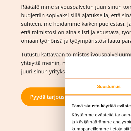
Räätälöimme siivouspalvelun juuri sinun toim
budjettiin sopivaksi sillä ajatuksella, että si
suhteen, me hoidamme kaiken puolestasi. J
että toimistosi on aina siisti ja edustava, työ
omaan työhönsä ja työympäristösi laatu para
Tutustu kattavaan toimistosiivouspalveluumme
yhteyttä meihin, niin suunnitellaan paras m
juuri sinun yrityksellesi!
Suostumus
Pyydä tarjous
Tämä sivusto käyttää eväste
Käytämme evästeitä tarjoama
ja kävijämäärämme analysoim
kumppaneillemme tietoja siitä