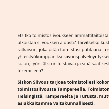
Etsitkö toimistosiivoukseen ammattitaitoista 
ulkoistaa siivouksen aidosti? Tarvitsetko k
ratkaisun, joka pitää toimistosi puhtaana ja
yhteistyökumppaniksi siivouspalveluyrityksen
sujuu, työn jälki on loistavaa ja sinä saat ke
tekemiseen?
Siskon Siivous tarjoaa toimistollesi koko
toimistosiivousta Tampereella. Toimist
Helsingistä, Tampereelta ja Turusta, mu
asiakkaitamme valtakunnallisesti.