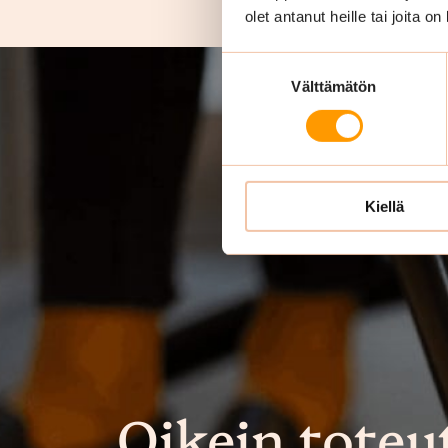
olet antanut heille tai joita o
Suostumuksen
Välttämätön
valinta
Kiellä
Oikein toteu