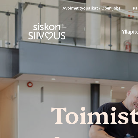
Avoimet työpaikat / Open jobs
Pä
Ylläpit
Toimis