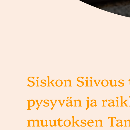
Siskon Siivous
pysyvän ja rai
muutoksen Ta