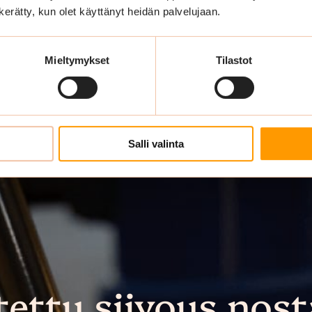
n kerätty, kun olet käyttänyt heidän palvelujaan.
Mieltymykset
Tilastot
Salli valinta
tettu siivous nost