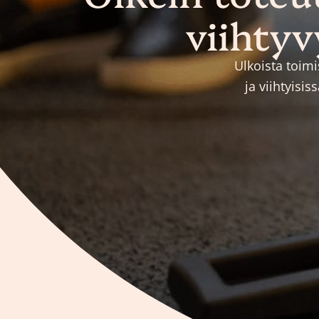
viihtyv
Ulkoista toimi
ja viihtyisi