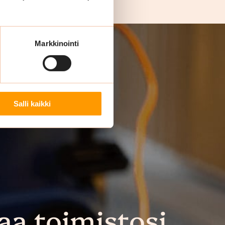
Markkinointi
Salli kaikki
aa toimistosi