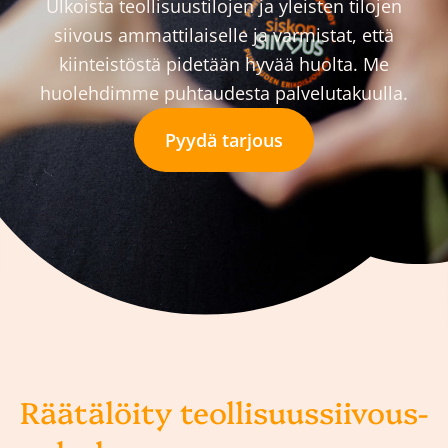
Ulkoista teollisuustilojen ja yleisten tilojen
siivous ammattilaiselle ja varmistat, että
kiinteistöstä pidetään hyvää huolta. Me
huolehdimme puhtaudesta palvelutakuulla.
Pyydä tarjous
Räätälöity teollisuussiivous-