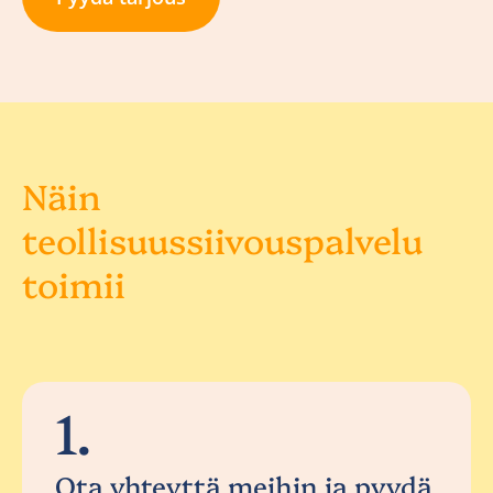
Näin
teollisuussiivouspalvelu
toimii
1.
Ota yhteyttä meihin ja pyydä