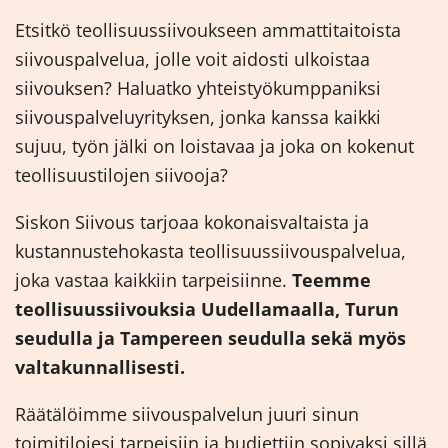
Etsitkö teollisuussiivoukseen ammattitaitoista
siivouspalvelua, jolle voit aidosti ulkoistaa
siivouksen? Haluatko yhteistyökumppaniksi
siivouspalveluyrityksen, jonka kanssa kaikki
sujuu, työn jälki on loistavaa ja joka on kokenut
teollisuustilojen siivooja?
Siskon Siivous tarjoaa kokonaisvaltaista ja
kustannustehokasta teollisuussiivouspalvelua,
joka vastaa kaikkiin tarpeisiinne.
Teemme
teollisuussiivouksia Uudellamaalla, Turun
seudulla ja Tampereen seudulla sekä myös
valtakunnallisesti
.
Räätälöimme siivouspalvelun juuri sinun
toimitilojesi tarpeisiin ja budjettiin sopivaksi sillä