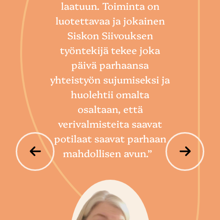
laatuun. Toiminta on
“
luotettavaa ja jokainen
Sii
Siskon Siivouksen
he
työntekijä tekee joka
Toim
päivä parhaansa
niin
yhteistyön sujumiseksi ja
so
huolehtii omalta
hoi
osaltaan, että
por
verivalmisteita saavat
potilaat saavat parhaan
mahdollisen avun.”