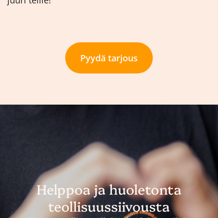
Pyydä tarjous
Helppoa ja huoletonta
teollisuussiivousta