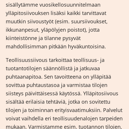
sisällytämme vuosikellosuunnitelmaan
ylläpitosiivouksen lisäksi kaikki tarvittavat
muutkin siivoustyöt (esim. suursiivoukset,
ikkunanpesut, yläpölyjen poistot), jotta
kiinteistönne ja tilanne pysyvät
mahdollisimman pitkään hyväkuntoisina.
Teollisuussiivous tarkoittaa teollisuus- ja
tuotantotilojen säännöllistä ja jatkuvaa
puhtaanapitoa. Sen tavoitteena on ylläpitää
sovittua puhtaustasoa ja varmistaa tilojen
siisteys päivittäisessä käytössä. Ylläpitosiivous
sisältää erilaisia tehtäviä, jotka on sovitettu
tilojen ja toiminnan erityisvaatimuksiin. Palvelut
voivat vaihdella eri teollisuudenalojen tarpeiden
mukaan. Varmistamme esim. tuotannon tilojen,