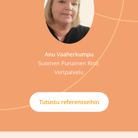
P
Anu Vaaherkumpu
Suomen Punainen Risti,
Veripalvelu
Tutustu referensseihin