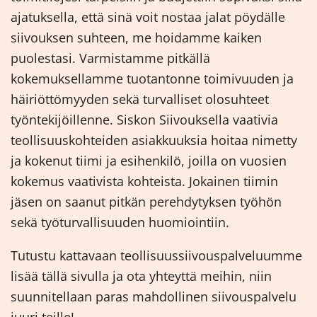
ajatuksella, että sinä voit nostaa jalat pöydälle
siivouksen suhteen, me hoidamme kaiken
puolestasi. Varmistamme pitkällä
kokemuksellamme tuotantonne toimivuuden ja
häiriöttömyyden sekä turvalliset olosuhteet
työntekijöillenne. Siskon Siivouksella vaativia
teollisuuskohteiden asiakkuuksia hoitaa nimetty
ja kokenut tiimi ja esihenkilö, joilla on vuosien
kokemus vaativista kohteista. Jokainen tiimin
jäsen on saanut pitkän perehdytyksen työhön
sekä työturvallisuuden huomiointiin.
Tutustu kattavaan teollisuussiivouspalveluumme
lisää tällä sivulla ja ota yhteyttä meihin, niin
suunnitellaan paras mahdollinen siivouspalvelu
juuri teille!