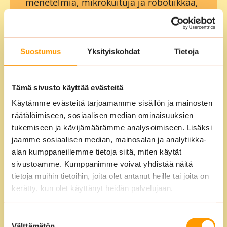
menetelmiä, mikrokuituja ja robotiikkaa,
joilla parannamme siivouksen
tehokkuutta ja tarkkuutta.
Hyödynnämme lisäksi mm.
Suostumus
Yksityiskohdat
Tietoja
kävijälaskureita, joilla pystymme
seuraamaan todellista siivoustarvetta ja
Tämä sivusto käyttää evästeitä
saavuttamaan kustannussäästöjä.
Käytämme evästeitä tarjoamamme sisällön ja mainosten
räätälöimiseen, sosiaalisen median ominaisuuksien
tukemiseen ja kävijämäärämme analysoimiseen. Lisäksi
jaamme sosiaalisen median, mainosalan ja analytiikka-
alan kumppaneillemme tietoja siitä, miten käytät
sivustoamme. Kumppanimme voivat yhdistää näitä
Oma yhteyshenkilö
tietoja muihin tietoihin, joita olet antanut heille tai joita on
Saatte oman yhteyshenkilön, johon voi
kerätty, kun olet käyttänyt heidän palvelujaan.
ottaa yhteyttä kaikissa asioissa ja hänet
tavoittaa helposti. Näin voimme
Suostumuksen
Välttämätön