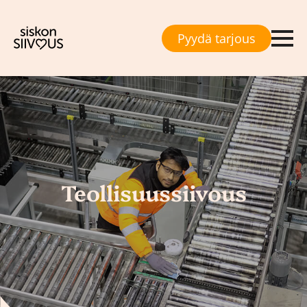
Pyydä tarjous
Teollisuussiivous