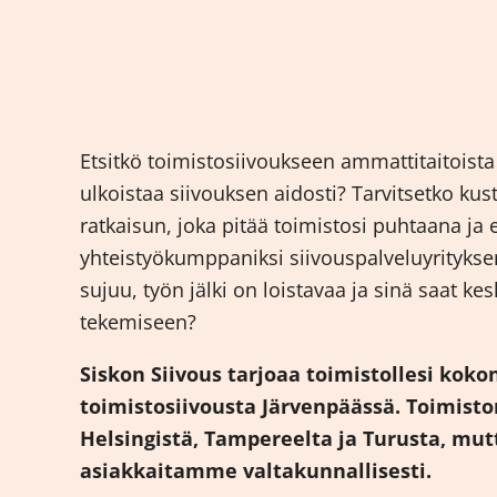
Etsitkö toimistosiivoukseen ammattitaitoista 
ulkoistaa siivouksen aidosti? Tarvitsetko k
ratkaisun, joka pitää toimistosi puhtaana ja
yhteistyökumppaniksi siivouspalveluyrityksen
sujuu, työn jälki on loistavaa ja sinä saat ke
tekemiseen?
Siskon Siivous tarjoaa toimistollesi koko
toimistosiivousta Järvenpäässä. Toimist
Helsingistä, Tampereelta ja Turusta, mu
asiakkaitamme valtakunnallisesti.