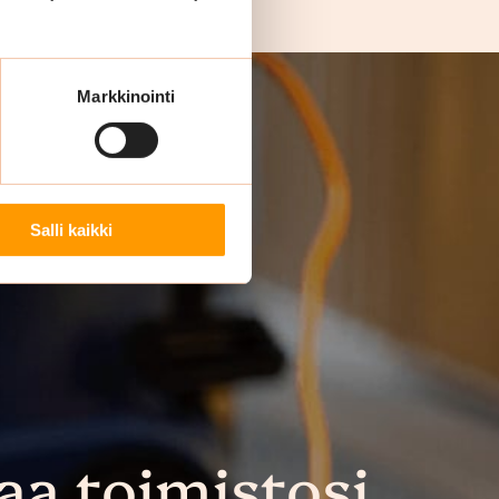
Markkinointi
Salli kaikki
aa toimistosi