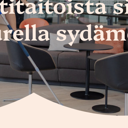
taitoista s
rella sydäm