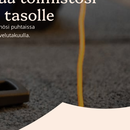
 tasolle
öhösi puhtaissa
velutakuulla.