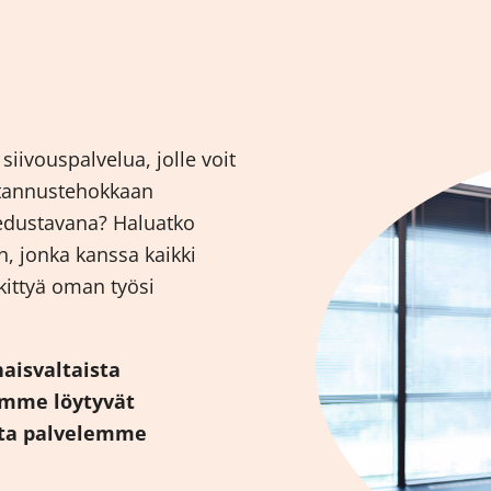
siivouspalvelua, jolle voit
ustannustehokkaan
 edustavana? Haluatko
, jonka kanssa kaikki
skittyä oman työsi
naisvaltaista
omme löytyvät
tta palvelemme