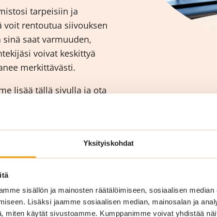
istosi tarpeisiin ja
nä voit rentoutua siivouksen
a sinä saat varmuuden,
ntekijäsi voivat keskittyä
nee merkittävästi.
 lisää tällä sivulla ja ota
ahdollinen siivouspalvelu
Yksityiskohdat
itä
mme sisällön ja mainosten räätälöimiseen, sosiaalisen median
iseen. Lisäksi jaamme sosiaalisen median, mainosalan ja analy
, miten käytät sivustoamme. Kumppanimme voivat yhdistää näitä t