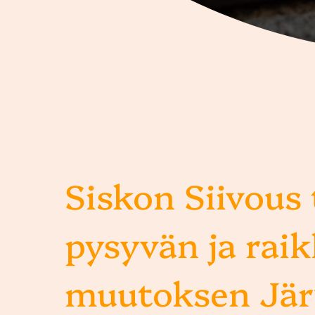
Siskon Siivous
pysyvän ja rai
muutoksen Jä