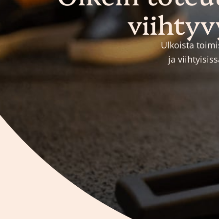
viihtyv
Ulkoista toimi
ja viihtyisi