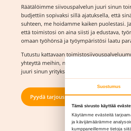
Räätälöimme siivouspalvelun juuri sinun toim
budjettiin sopivaksi sillä ajatuksella, että si
suhteen, me hoidamme kaiken puolestasi. J
että toimistosi on aina siisti ja edustava, työ
omaan työhönsä ja työympäristösi laatu para
Tutustu kattavaan toimistosiivouspalveluumme
yhteyttä meihin, niin suunnitellaan paras m
juuri sinun yrityksellesi!
Suostumus
Pyydä tarjous
Tämä sivusto käyttää eväste
Käytämme evästeitä tarjoama
ja kävijämäärämme analysoim
kumppaneillemme tietoja siitä