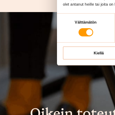
olet antanut heille tai joita o
Suostumuksen
Välttämätön
valinta
Kiellä
Oikein toteu