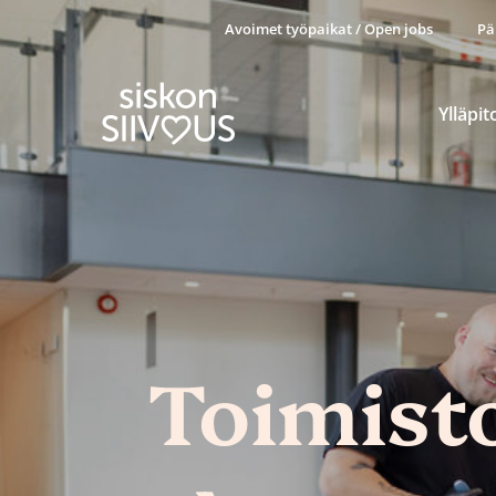
Avoimet työpaikat / Open jobs
Pä
Ylläpit
Toimist