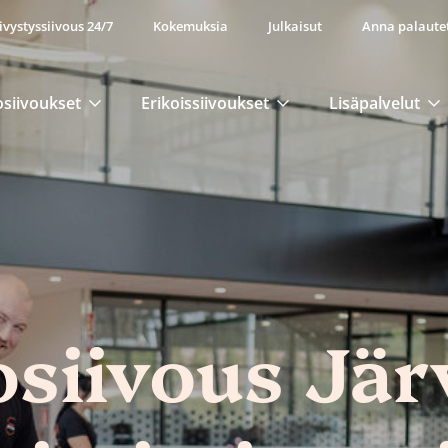
ivystyssiivous 24/7
Kokemuksia
Julkaisut
Anna palaute
osiivoukset
Erikoissiivoukset
Lisäpalvelut
osiivous Jär