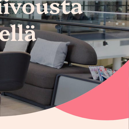
iivousta
ellä