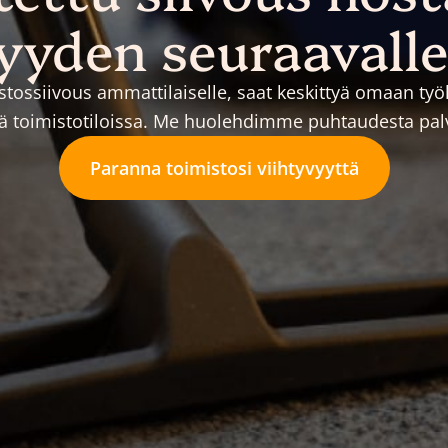
yyden seuraavalle
stossiivous ammattilaiselle, saat keskittyä omaan ty
ssä toimistotiloissa. Me huolehdimme puhtaudesta pal
Paranna toimistosi viihtyvyyttä