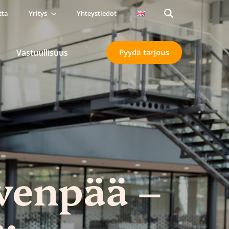
tta
Yritys
Yhteystiedot
Search
for:
Vastuullisuus
Pyydä tarjous
venpää –