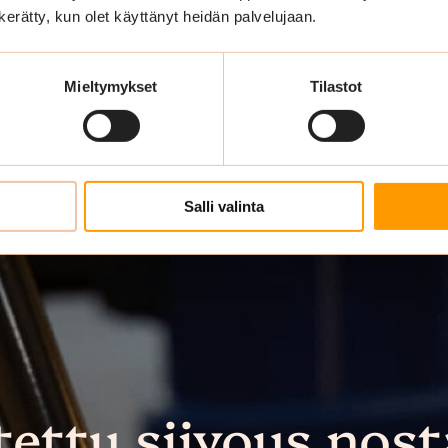
n kerätty, kun olet käyttänyt heidän palvelujaan.
Mieltymykset
Tilastot
Salli valinta
tettu siivous nost