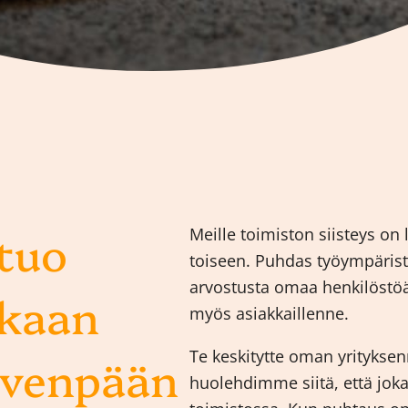
 tuo
Meille toimiston siisteys on 
toiseen. Puhdas työympäristö
arvostusta omaa henkilöstöä
kkaan
myös asiakkaillenne.
Te keskitytte oman yritykse
rvenpään
huolehdimme siitä, että jok