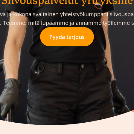
ava ja kokonaisvaltainen yhteistyökumppani siivouspal
a. Teemme, mitä lupaamme ja annamme työllemme t
Pyydä tarjous