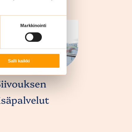
Markkinointi
Salli kaikki
Siivouksen
isäpalvelut