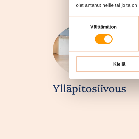
olet antanut heille tai joita o
Suostumuksen
Välttämätön
valinta
Kiellä
Ylläpitosiivous