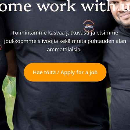
ome work with u
Toimintamme kasvaa jatkuvasti ja etsimme
joukkoomme siivoojia sekä muita puhtauden alan
ammattilaisia.
Hae töitä / Apply for a job