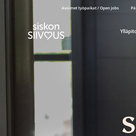
Avoimet työpaikat / Open jobs
Pä
Ylläpit
S