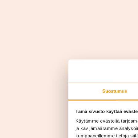
Suostumus
Si
Tämä sivusto käyttää eväste
Käytämme evästeitä tarjoama
Tarjoam
ja kävijämäärämme analysoim
sekä si
kumppaneillemme tietoja siitä