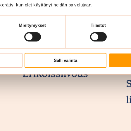
n kerätty, kun olet käyttänyt heidän palvelujaan.
Mieltymykset
Tilastot
Salli valinta
Erikoissiivous
l