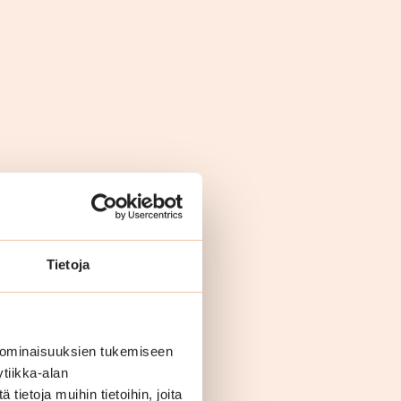
Tietoja
 ominaisuuksien tukemiseen
ouksia
tiikka-alan
ietoja muihin tietoihin, joita