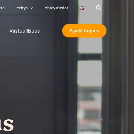
tta
Yritys
Yhteystiedot
Search
for:
Vastuullisuus
Pyydä tarjous
us