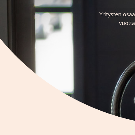
Yritysten osa
vuott