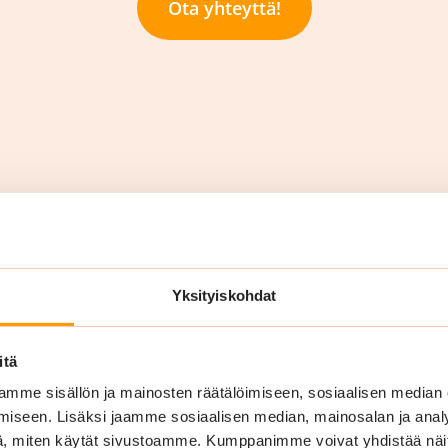
Ota yhteyttä!
Yksityiskohdat
ivouspalvelut
itä
mme sisällön ja mainosten räätälöimiseen, sosiaalisen median
me kattavasti erilaisia ylläpitosiivouksia, erikoissiiv
iseen. Lisäksi jaamme sosiaalisen median, mainosalan ja analy
ivouksen lisäpalveluita yritysasiakkaille.
, miten käytät sivustoamme. Kumppanimme voivat yhdistää näitä t