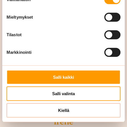
Myyntipäällikkö
valinta
Ylläpito- ja erikoissiivous
Pirkanmaa & Häme
Mieltymykset
050 342 0110
Tilastot
terhi.pyyhtia@siskonsiivous.fi
Markkinointi
Salli kaikki
Salli valinta
Kiellä
Irene