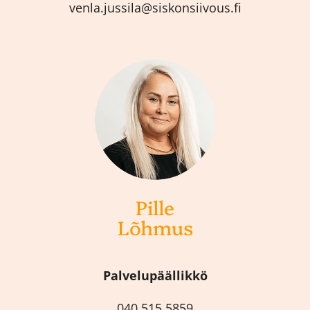
venla.jussila@siskonsiivous.fi
Pille
Lõhmus
Palvelupäällikkö
040 515 5859