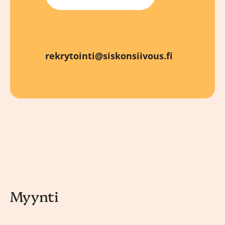
rekrytointi@siskonsiivous.fi
Myynti