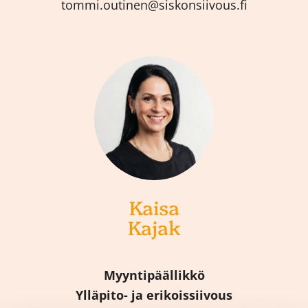
tommi.outinen@siskonsiivous.fi
Kaisa
Kajak
Myyntipäällikkö
Ylläpito- ja erikoissiivous