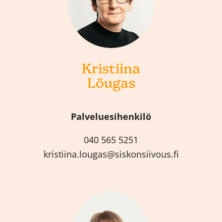
Kristiina
Lõugas
Palveluesihenkilö
040 565 5251
kristiina.lougas@siskonsiivous.fi