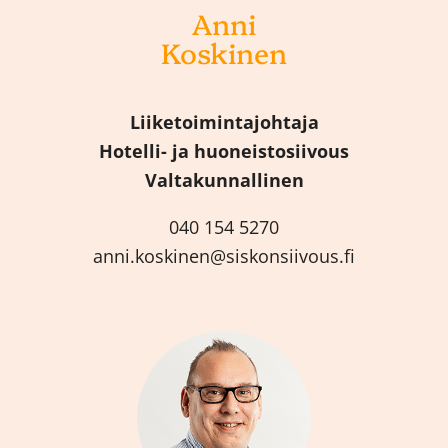
Anni
Koskinen
Liiketoimintajohtaja
Hotelli- ja huoneistosiivous
Valtakunnallinen
040 154 5270
anni.koskinen@siskonsiivous.fi