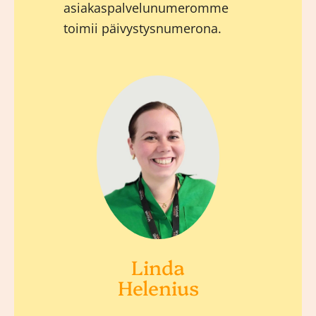
asiakaspalvelunumeromme
toimii päivystysnumerona.
Linda
Helenius