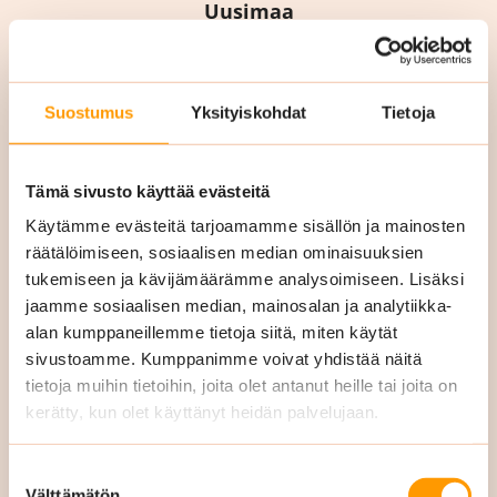
Uusimaa
050 355 6868
kaisa.kajak@siskonsiivous.fi
Suostumus
Yksityiskohdat
Tietoja
Tämä sivusto käyttää evästeitä
Käytämme evästeitä tarjoamamme sisällön ja mainosten
räätälöimiseen, sosiaalisen median ominaisuuksien
tukemiseen ja kävijämäärämme analysoimiseen. Lisäksi
jaamme sosiaalisen median, mainosalan ja analytiikka-
alan kumppaneillemme tietoja siitä, miten käytät
sivustoamme. Kumppanimme voivat yhdistää näitä
Terhi
tietoja muihin tietoihin, joita olet antanut heille tai joita on
Pyyhtiä
kerätty, kun olet käyttänyt heidän palvelujaan.
Suostumuksen
Välttämätön