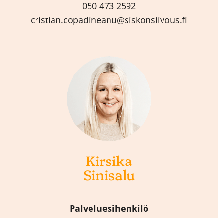
050 473 2592
cristian.copadineanu@siskonsiivous.fi
Kirsika
Sinisalu
Palveluesihenkilö