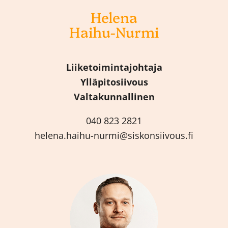
Helena
Haihu-Nurmi
Liiketoimintajohtaja
Ylläpitosiivous
Valtakunnallinen
040 823 2821
helena.haihu-nurmi@siskonsiivous.fi