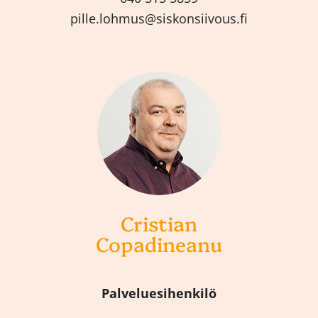
pille.lohmus@siskonsiivous.fi
Cristian
Copadineanu
Palveluesihenkilö