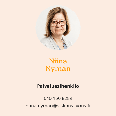
Niina
Nyman
Palveluesihenkilö
040 150 8289
niina.nyman@siskonsiivous.fi