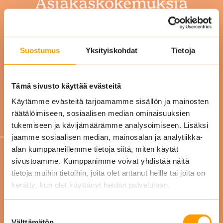
Asiakaskokemuksia
Siskon Siivouksesta
Suostumus
Yksityiskohdat
Tietoja
”Yhteistyömme Siskon
Tämä sivusto käyttää evästeitä
Siivouksen kanssa on
Käytämme evästeitä tarjoamamme sisällön ja mainosten
jatkunut jo vuosia.
räätälöimiseen, sosiaalisen median ominaisuuksien
Olemme olleet erittäin
tukemiseen ja kävijämäärämme analysoimiseen. Lisäksi
tyytyväisiä siivouksen
jaamme sosiaalisen median, mainosalan ja analytiikka-
alan kumppaneillemme tietoja siitä, miten käytät
laatuun. Toiminta on
“
sivustoamme. Kumppanimme voivat yhdistää näitä
luotettavaa ja jokainen
Sii
tietoja muihin tietoihin, joita olet antanut heille tai joita on
Siskon Siivouksen
kerätty, kun olet käyttänyt heidän palvelujaan.
he
työntekijä tekee joka
Toim
päivä parhaansa
Suostumuksen
niin
Välttämätön