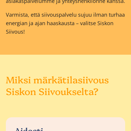
asiakaspalvelumme ja yhteyshenkilönne kanssa.
Varmista, että siivouspalvelu sujuu ilman turhaa
energian ja ajan haaskausta – valitse Siskon
Siivous!
Miksi märkätilasiivous
Siskon Siivoukselta?
Aidosti