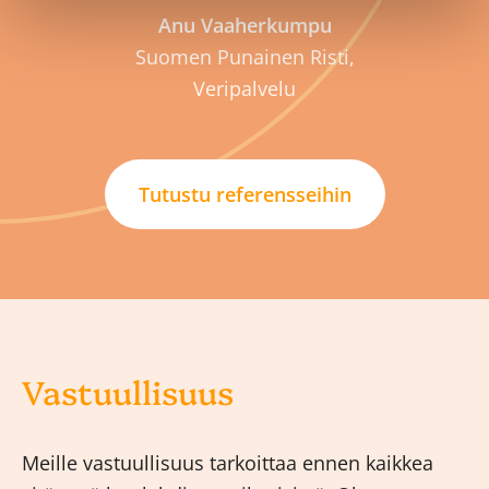
Anu Vaaherkumpu
Suomen Punainen Risti,
Veripalvelu
Tutustu referensseihin
Vastuullisuus
Meille vastuullisuus tarkoittaa ennen kaikkea