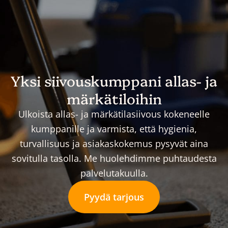
Yksi siivouskumppani allas- ja
märkätiloihin
Ulkoista allas- ja märkätilasiivous kokeneelle
kumppanille ja varmista, että hygienia,
turvallisuus ja asiakaskokemus pysyvät aina
sovitulla tasolla. Me huolehdimme puhtaudesta
palvelutakuulla.
Pyydä tarjous