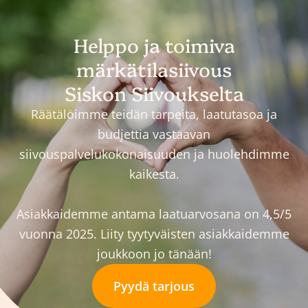
Helppo ja toimiva
märkätilasiivous
Siskon Siivoukselta
Räätälöimme teidän tarpeita, laatutasoa ja
budjettia vastaavan
siivouspalvelukokonaisuuden ja huolehdimme
kaikesta.
Asiakkaidemme antama laatuarvosana on 4,5/5
vuonna 2025. Liity tyytyväisten asiakkaidemme
joukkoon jo tänään!
Pyydä tarjous