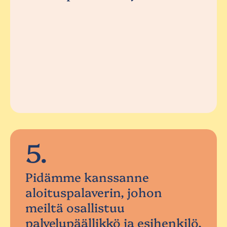
5.
Pidämme kanssanne
aloituspalaverin, johon
meiltä osallistuu
palvelupäällikkö ja esihenkilö.