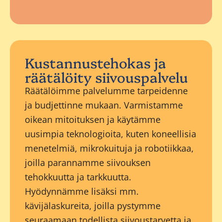
Kustannustehokas ja
räätälöity siivouspalvelu
Räätälöimme palvelumme tarpeidenne
ja budjettinne mukaan. Varmistamme
oikean mitoituksen ja käytämme
uusimpia teknologioita, kuten koneellisia
menetelmiä, mikrokuituja ja robotiikkaa,
joilla parannamme siivouksen
tehokkuutta ja tarkkuutta.
Hyödynnämme lisäksi mm.
kävijälaskureita, joilla pystymme
seuraamaan todellista siivoustarvetta ja