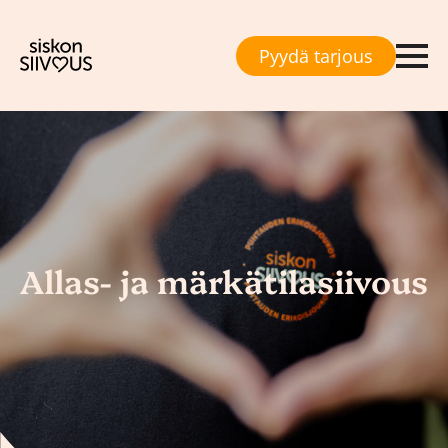
Pyydä tarjous
Allas- ja märkätilasiivous