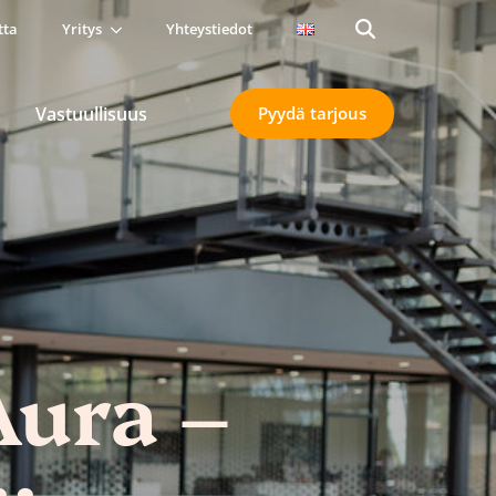
tta
Yritys
Yhteystiedot
Search
for:
Vastuullisuus
Pyydä tarjous
Aura –