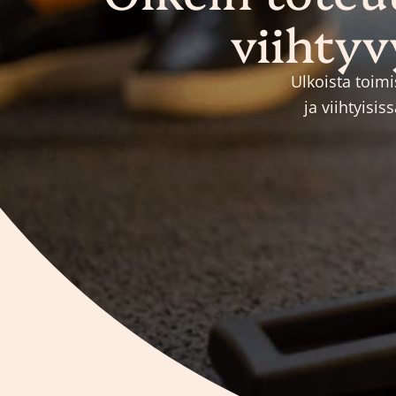
viihtyv
Ulkoista toimi
ja viihtyisi