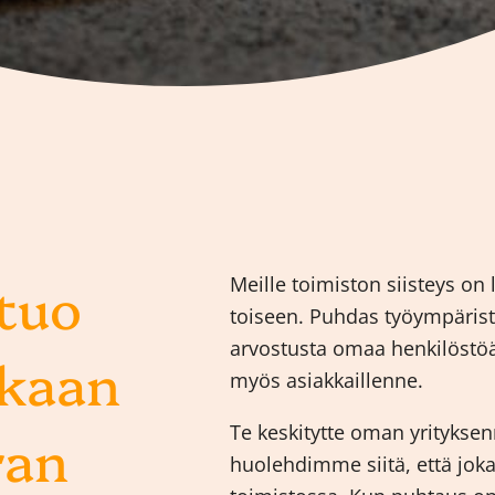
 tuo
Meille toimiston siisteys on 
toiseen. Puhdas työympäristö
arvostusta omaa henkilöstöä
kkaan
myös asiakkaillenne.
Te keskitytte oman yritykse
ran
huolehdimme siitä, että jok