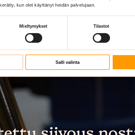
n kerätty, kun olet käyttänyt heidän palvelujaan.
Mieltymykset
Tilastot
Salli valinta
tettu siivous nost