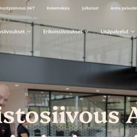
ivystyssiivous 24/7
Kokemuksia
Julkaisut
Anna palaute
osiivoukset
Erikoissiivoukset
Lisäpalvelut
stosiivous 