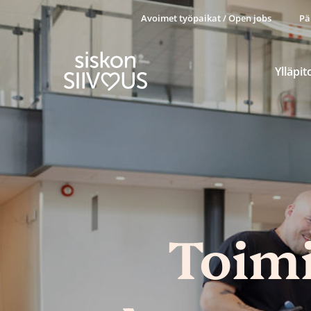
Avoimet työpaikat / Open jobs
Pä
Ylläpit
Toimi