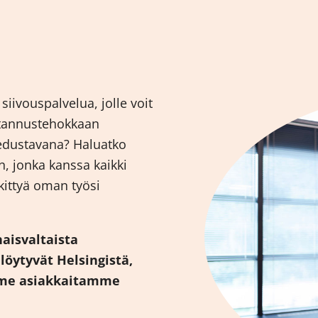
siivouspalvelua, jolle voit
ustannustehokkaan
 edustavana? Haluatko
, jonka kanssa kaikki
skittyä oman työsi
naisvaltaista
öytyvät Helsingistä,
mme asiakkaitamme