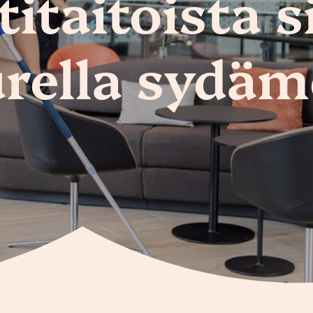
taitoista s
rella sydäm