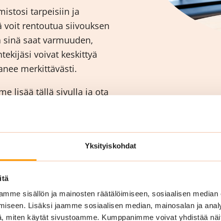
istosi tarpeisiin ja
nä voit rentoutua siivouksen
a sinä saat varmuuden,
ntekijäsi voivat keskittyä
nee merkittävästi.
 lisää tällä sivulla ja ota
ahdollinen siivouspalvelu
Yksityiskohdat
itä
mme sisällön ja mainosten räätälöimiseen, sosiaalisen median
iseen. Lisäksi jaamme sosiaalisen median, mainosalan ja analy
, miten käytät sivustoamme. Kumppanimme voivat yhdistää näitä t