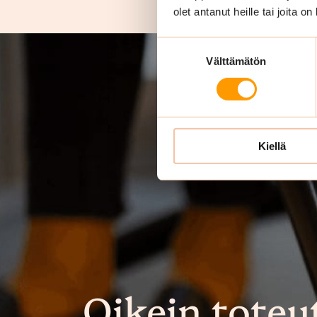
olet antanut heille tai joita o
Suostumuksen
Välttämätön
valinta
Kiellä
Oikein toteu