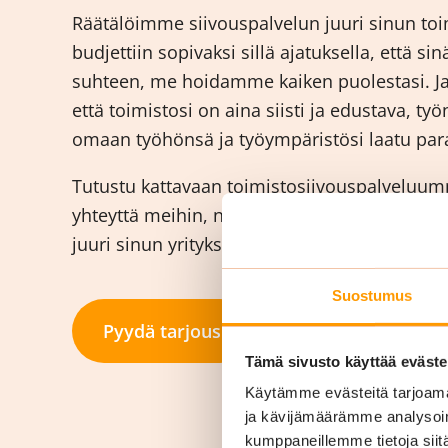
Räätälöimme siivouspalvelun juuri sinun toim
budjettiin sopivaksi sillä ajatuksella, että si
suhteen, me hoidamme kaiken puolestasi. J
että toimistosi on aina siisti ja edustava, työ
omaan työhönsä ja työympäristösi laatu para
Tutustu kattavaan toimistosiivouspalveluumme
yhteyttä meihin, niin suunnitellaan paras m
juuri sinun yrityksellesi!
Suostumus
Pyydä tarjous
Tämä sivusto käyttää eväste
Käytämme evästeitä tarjoama
ja kävijämäärämme analysoim
kumppaneillemme tietoja siitä