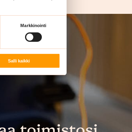
Markkinointi
Salli kaikki
aa toimistosi