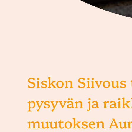
Siskon Siivous
pysyvän ja rai
muutoksen Au