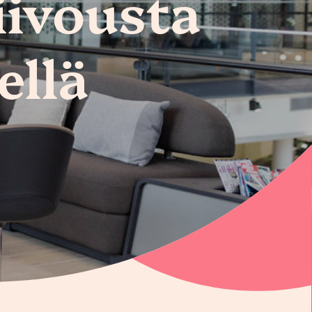
iivousta
ellä