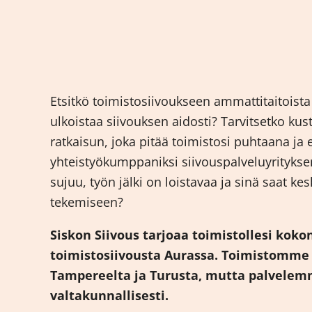
Etsitkö toimistosiivoukseen ammattitaitoista 
ulkoistaa siivouksen aidosti? Tarvitsetko k
ratkaisun, joka pitää toimistosi puhtaana ja
yhteistyökumppaniksi siivouspalveluyrityksen
sujuu, työn jälki on loistavaa ja sinä saat ke
tekemiseen?
Siskon Siivous tarjoaa toimistollesi koko
toimistosiivousta Aurassa. Toimistomme l
Tampereelta ja Turusta, mutta palvele
valtakunnallisesti.