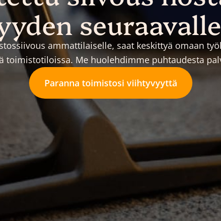
yyden seuraavalle
stossiivous ammattilaiselle, saat keskittyä omaan ty
ssä toimistotiloissa. Me huolehdimme puhtaudesta pal
Paranna toimistosi viihtyvyyttä