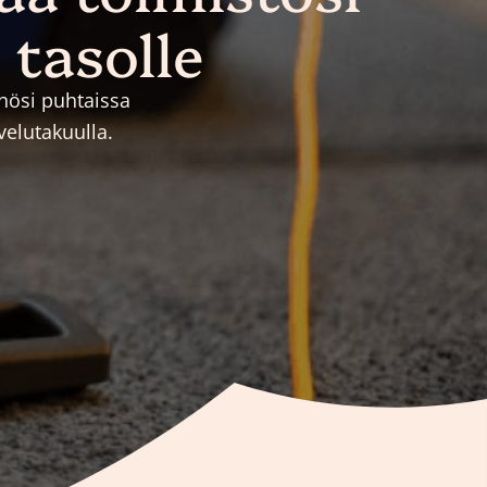
 tasolle
öhösi puhtaissa
velutakuulla.