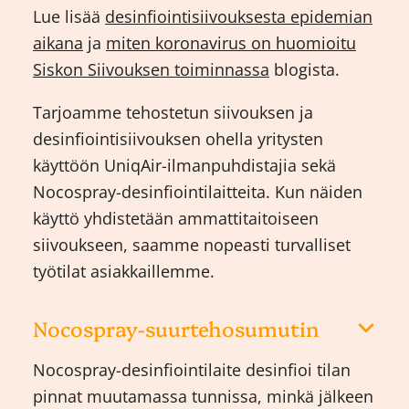
Lue lisää
desinfiointisiivouksesta epidemian
aikana
ja
miten koronavirus on huomioitu
Siskon Siivouksen toiminnassa
blogista.
Tarjoamme tehostetun siivouksen ja
desinfiointisiivouksen ohella yritysten
käyttöön UniqAir-ilmanpuhdistajia sekä
Nocospray-desinfiointilaitteita. Kun näiden
käyttö yhdistetään ammattitaitoiseen
siivoukseen, saamme nopeasti turvalliset
työtilat asiakkaillemme.
Nocospray-suurtehosumutin
Nocospray-desinfiointilaite desinfioi tilan
pinnat muutamassa tunnissa, minkä jälkeen