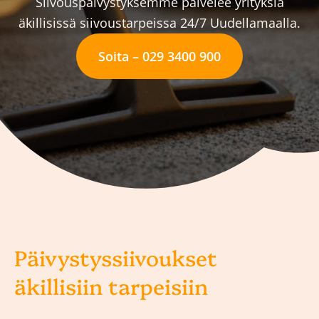
Siivouspäivystyksemme palvelee yrityksiä
äkillisissä siivoustarpeissa 24/7 Uudellamaalla.
Soita – 029 3400 900
Päivystyssiivoukset
äkillisiin tarpeisiin