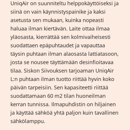
UniqAir on suunniteltu helppokäyttöiseksi ja
siinä on vain käynnistyspainike ja kaksi
asetusta sen mukaan, kuinka nopeasti
haluaa ilman kiertävän. Laite ottaa ilmaa
yläosasta, kierrättää sen kolmivaiheisesti
suodattaen epäpuhtaudet ja vapauttaa
täysin puhtaan ilman alaosasta lattiatasoon,
josta se nousee täyttämään desinfioitavaa
tilaa. Siskon Siivouksen tarjoaman UniqAir
L:n puhtaan ilman tuotto riittää hyvin koko
päivän tarpeisiin. Sen kapasiteetti riittää
suodattamaan 60 m2 tilan huoneilman
kerran tunnissa. Ilmapuhdistin on hiljainen
ja käyttää sähköä yhtä paljon kuin tavallinen
sähkölamppu.