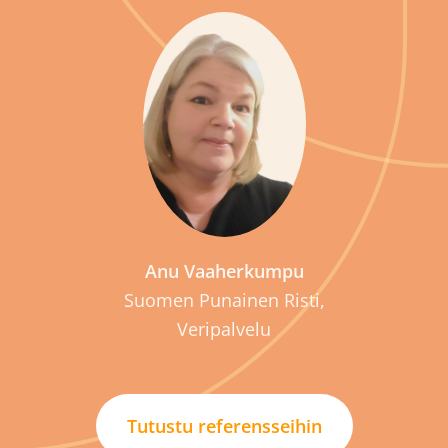
P
Anu Vaaherkumpu
Suomen Punainen Risti,
Veripalvelu
Tutustu referensseihin