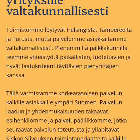
valtakunnallisesti
Toimistomme löytyvät Helsingistä, Tampereelta
ja Turusta, mutta palvelemme asiakkaitamme
valtakunnallisesti. Pienemmillä paikkakunnilla
teemme yhteistyötä paikallisten, luotettavien ja
hyvät laatukriteerit täyttävien pienyrittäjien
kanssa.
Tällä varmistamme korkeatasoisen palvelun
kaikille asiakkaille ympäri Suomen. Palvelun
laadun ja yhdenmukaisuuden takaavat
esihenkilömme ja palvelupäällikkömme, jotka
seuraavat palvelun toteutusta ja ylläpitävät
Siskon Siivouksen toimintaperiaatteita kaikilla