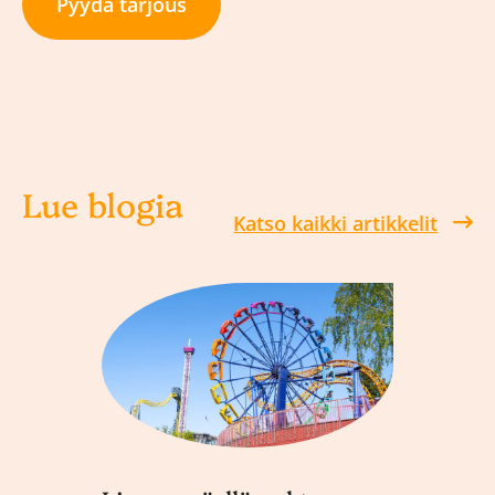
Pyydä tarjous
Lue blogia
Katso kaikki artikkelit
Amma