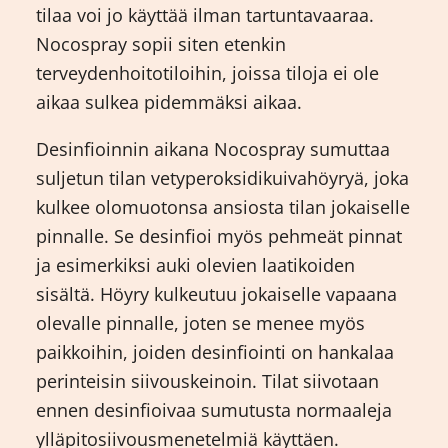
tilaa voi jo käyttää ilman tartuntavaaraa.
Nocospray sopii siten etenkin
terveydenhoitotiloihin, joissa tiloja ei ole
aikaa sulkea pidemmäksi aikaa.
Desinfioinnin aikana Nocospray sumuttaa
suljetun tilan vetyperoksidikuivahöyryä, joka
kulkee olomuotonsa ansiosta tilan jokaiselle
pinnalle. Se desinfioi myös pehmeät pinnat
ja esimerkiksi auki olevien laatikoiden
sisältä. Höyry kulkeutuu jokaiselle vapaana
olevalle pinnalle, joten se menee myös
paikkoihin, joiden desinfiointi on hankalaa
perinteisin siivouskeinoin. Tilat siivotaan
ennen desinfioivaa sumutusta normaaleja
ylläpitosiivousmenetelmiä käyttäen.