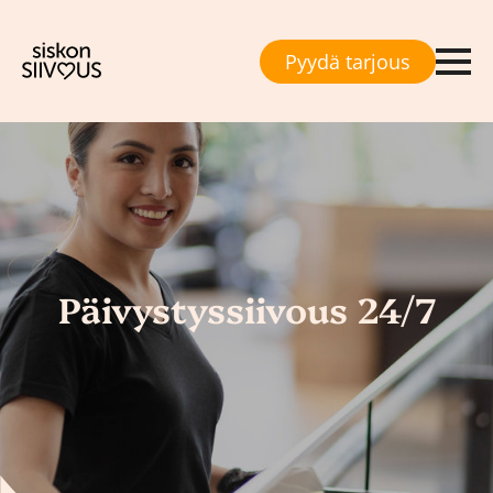
Pyydä tarjous
Päivystyssiivous 24/7