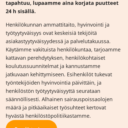
tapahtuu, lupaamme aina korjata puutteet
24 h sisällä.
Henkilökunnan ammattitaito, hyvinvointi ja
työtyytyväisyys ovat keskeisiä tekijöitä
asiakastyytyväisyydessä ja palvelutakuussa.
Käytämme vakituista henkilökuntaa, tarjoamme
kattavan perehdytyksen, henkilökohtaiset
koulutussuunnitelmat ja kannustamme
jatkuvaan kehittymiseen. Esihenkilöt tukevat
työntekijöiden hyvinvointia päivittäin, ja
henkilöstön työtyytyväisyyttä seurataan
säännöllisesti. Alhainen sairauspoissaolojen
määrä ja pitkäaikaiset työsuhteet kertovat
hyvästä henkilöstöpolitiikastamme.