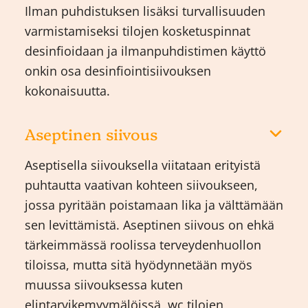
Ilman puhdistuksen lisäksi turvallisuuden
varmistamiseksi tilojen kosketuspinnat
desinfioidaan ja ilmanpuhdistimen käyttö
onkin osa desinfiointisiivouksen
kokonaisuutta.
Aseptinen siivous
Aseptisella siivouksella viitataan erityistä
puhtautta vaativan kohteen siivoukseen,
jossa pyritään poistamaan lika ja välttämään
sen levittämistä. Aseptinen siivous on ehkä
tärkeimmässä roolissa terveydenhuollon
tiloissa, mutta sitä hyödynnetään myös
muussa siivouksessa kuten
elintarvikemyymälöissä, wc tilojen