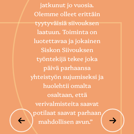
jatkunut jo vuosia.
Olemme olleet erittäin
tyytyväisiä siivouksen
laatuun. Toiminta on
“
luotettavaa ja jokainen
Sii
Siskon Siivouksen
he
työntekijä tekee joka
Toim
päivä parhaansa
niin
yhteistyön sujumiseksi ja
so
huolehtii omalta
hoi
osaltaan, että
por
verivalmisteita saavat
potilaat saavat parhaan
mahdollisen avun.”