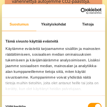
vähennettyä autojemme CO2-päästöjä.
Käyttämämme aineet ja välineet ovat
ympäristöystävällisiä. Käytämme
mahdollisimman vähän kemikaaleja,
Suostumus
Yksityiskohdat
Tietoja
jotta pinnat säästyvät ja kemikaalialtistus
pienenee. Tarjoamme myös täysin
Tämä sivusto käyttää evästeitä
kemikaalitonta siivousta.
Käytämme evästeitä tarjoamamme sisällön ja mainosten
räätälöimiseen, sosiaalisen median ominaisuuksien
tukemiseen ja kävijämäärämme analysoimiseen. Lisäksi
jaamme sosiaalisen median, mainosalan ja analytiikka-
alan kumppaneillemme tietoja siitä, miten käytät
sivustoamme. Kumppanimme voivat yhdistää näitä
tietoja muihin tietoihin, joita olet antanut heille tai joita on
Kustannustehokas ja
kerätty, kun olet käyttänyt heidän palvelujaan.
räätälöity siivouspalvelu
Suostumuksen
Räätälöimme palvelumme tarpeidenne
Välttämätön