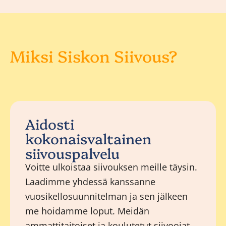
Miksi Siskon Siivous?
Aidosti
kokonaisvaltainen
siivouspalvelu
Voitte ulkoistaa siivouksen meille täysin.
Laadimme yhdessä kanssanne
vuosikellosuunnitelman ja sen jälkeen
me hoidamme loput. Meidän
ammattitaitoiset ja koulutetut siivoojat