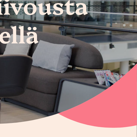
iivousta
ellä