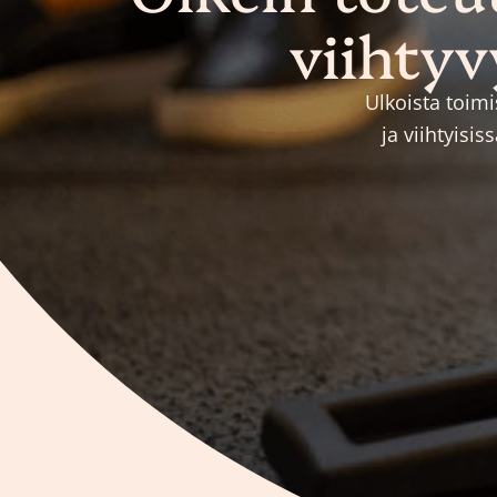
viihtyv
Ulkoista toimi
ja viihtyisi