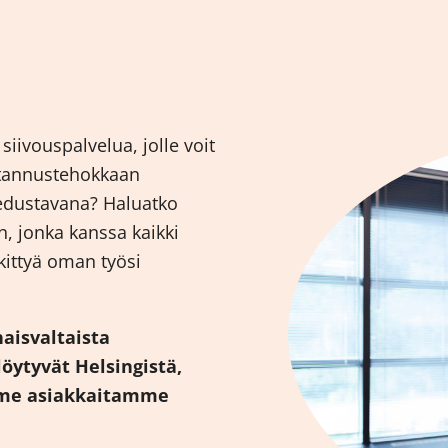
siivouspalvelua, jolle voit
ustannustehokkaan
 edustavana? Haluatko
, jonka kanssa kaikki
skittyä oman työsi
naisvaltaista
öytyvät Helsingistä,
mme asiakkaitamme