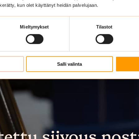
n kerätty, kun olet käyttänyt heidän palvelujaan.
Mieltymykset
Tilastot
Salli valinta
tettu siivous nost