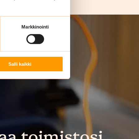
Markkinointi
Salli kaikki
aa toimistosi