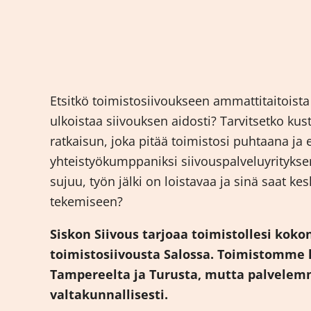
Etsitkö toimistosiivoukseen ammattitaitoista 
ulkoistaa siivouksen aidosti? Tarvitsetko k
ratkaisun, joka pitää toimistosi puhtaana ja
yhteistyökumppaniksi siivouspalveluyrityksen
sujuu, työn jälki on loistavaa ja sinä saat ke
tekemiseen?
Siskon Siivous tarjoaa toimistollesi koko
toimistosiivousta Salossa. Toimistomme l
Tampereelta ja Turusta, mutta palvele
valtakunnallisesti.