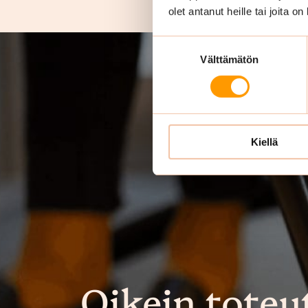
olet antanut heille tai joita o
Suostumuksen
Välttämätön
valinta
Kiellä
Oikein toteu