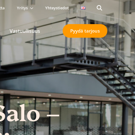
tta
Yritys
Yhteystiedot
Search
for:
Vastuullisuus
Pyydä tarjous
Salo –