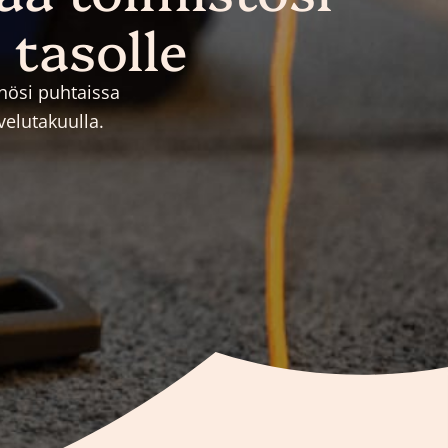
 tasolle
öhösi puhtaissa
velutakuulla.