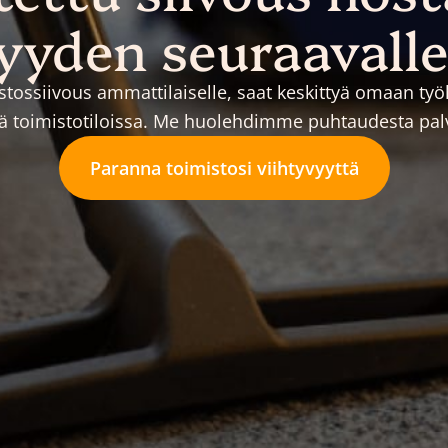
yyden seuraavalle
stossiivous ammattilaiselle, saat keskittyä omaan ty
ssä toimistotiloissa. Me huolehdimme puhtaudesta pal
Paranna toimistosi viihtyvyyttä