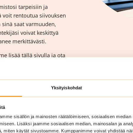
istosi tarpeisiin ja
nä voit rentoutua siivouksen
a sinä saat varmuuden,
ntekijäsi voivat keskittyä
nee merkittävästi.
 lisää tällä sivulla ja ota
ahdollinen siivouspalvelu
Yksityiskohdat
itä
mme sisällön ja mainosten räätälöimiseen, sosiaalisen median
iseen. Lisäksi jaamme sosiaalisen median, mainosalan ja analy
, miten käytät sivustoamme. Kumppanimme voivat yhdistää näitä t