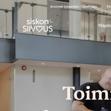
Avoimet työpaikat / Open jobs
Pä
Ylläpit
Toimi