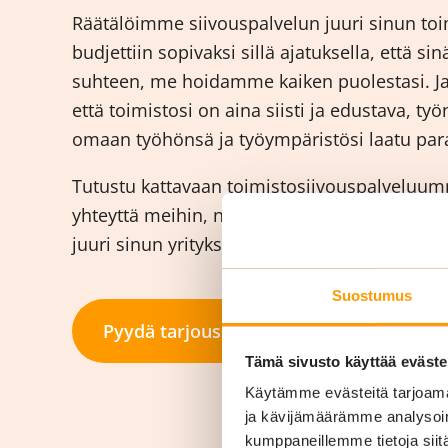
Räätälöimme siivouspalvelun juuri sinun toim
budjettiin sopivaksi sillä ajatuksella, että si
suhteen, me hoidamme kaiken puolestasi. J
että toimistosi on aina siisti ja edustava, työ
omaan työhönsä ja työympäristösi laatu para
Tutustu kattavaan toimistosiivouspalveluumme
yhteyttä meihin, niin suunnitellaan paras m
juuri sinun yrityksellesi!
Suostumus
Pyydä tarjous
Tämä sivusto käyttää eväste
Käytämme evästeitä tarjoama
ja kävijämäärämme analysoim
kumppaneillemme tietoja siitä