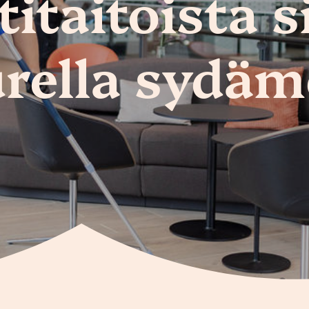
taitoista s
rella sydäm