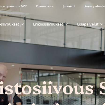
ivystyssiivous 24/7
Kokemuksia
Julkaisut
Anna palaute
osiivoukset
Erikoissiivoukset
Lisäpalvelut
stosiivous 