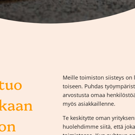
 tuo
Meille toimiston siisteys on 
toiseen. Puhdas työympäristö
arvostusta omaa henkilöstöä
kkaan
myös asiakkaillenne.
Te keskitytte oman yritykse
on
huolehdimme siitä, että jok