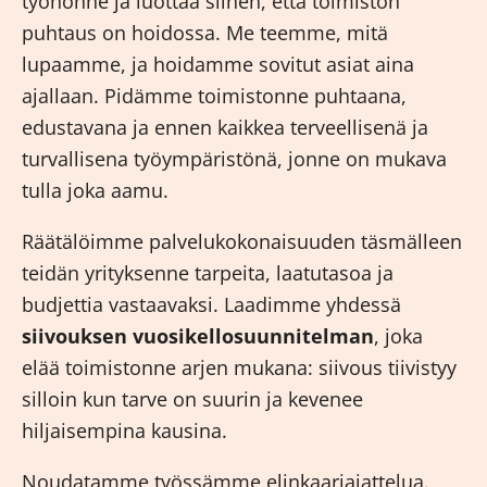
työhönne ja luottaa siihen, että toimiston
puhtaus on hoidossa. Me teemme, mitä
lupaamme, ja hoidamme sovitut asiat aina
ajallaan. Pidämme toimistonne puhtaana,
edustavana ja ennen kaikkea terveellisenä ja
turvallisena työympäristönä, jonne on mukava
tulla joka aamu.
Räätälöimme palvelukokonaisuuden täsmälleen
teidän yrityksenne tarpeita, laatutasoa ja
budjettia vastaavaksi. Laadimme yhdessä
siivouksen vuosikellosuunnitelman
, joka
elää toimistonne arjen mukana: siivous tiivistyy
silloin kun tarve on suurin ja kevenee
hiljaisempina kausina.
Noudatamme työssämme elinkaariajattelua.