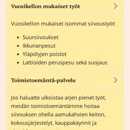
Vuosikellon mukaiset työt
Vuosikellon mukaiset isommat siivoustyöt:
Suursiivoukset
Ikkunanpesut
Yläpölyjen poistot
Lattioiden peruspesu sekä suojaus
Toimistoemäntä-palvelu
Jos haluatte ulkoistaa arjen pienet työt,
meidän
toimistoemäntämme
hoitaa
siivouksen ohella aamukahvien keiton,
kokousjärjestelyt, kauppakäynnit ja