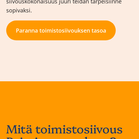
siivouskokonaisuus juuri teidän tarpeisiinne
sopivaksi.
Paranna toimistosiivouksen tasoa
Mitä toimistosiivous