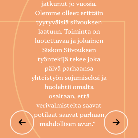
jatkunut jo vuosia.
Olemme olleet erittäin
tyytyväisiä siivouksen
laatuun. Toiminta on
“
luotettavaa ja jokainen
Sii
Siskon Siivouksen
he
työntekijä tekee joka
Toim
päivä parhaansa
niin
yhteistyön sujumiseksi ja
so
huolehtii omalta
hoi
osaltaan, että
por
verivalmisteita saavat
potilaat saavat parhaan
mahdollisen avun.”