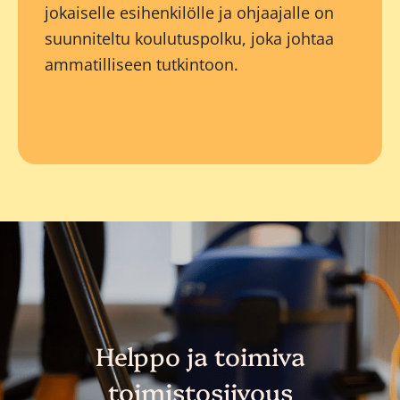
jokaiselle esihenkilölle ja ohjaajalle on
suunniteltu koulutuspolku, joka johtaa
ammatilliseen tutkintoon.
Helppo ja toimiva
toimistosiivous