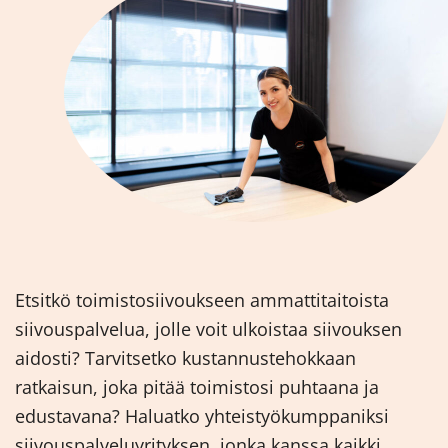
Etsitkö toimistosiivoukseen ammattitaitoista
siivouspalvelua, jolle voit ulkoistaa siivouksen
aidosti? Tarvitsetko kustannustehokkaan
ratkaisun, joka pitää toimistosi puhtaana ja
edustavana? Haluatko yhteistyökumppaniksi
siivouspalveluyrityksen, jonka kanssa kaikki