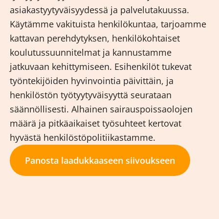
asiakastyytyväisyydessä ja palvelutakuussa.
Käytämme vakituista henkilökuntaa, tarjoamme
kattavan perehdytyksen, henkilökohtaiset
koulutussuunnitelmat ja kannustamme
jatkuvaan kehittymiseen. Esihenkilöt tukevat
työntekijöiden hyvinvointia päivittäin, ja
henkilöstön työtyytyväisyyttä seurataan
säännöllisesti. Alhainen sairauspoissaolojen
määrä ja pitkäaikaiset työsuhteet kertovat
hyvästä henkilöstöpolitiikastamme.
Panosta laadukkaaseen siivoukseen