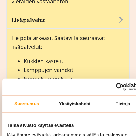
vieraiden vastaanoton.
Lisäpalvelut
Helpota arkeasi. Saatavilla seuraavat
lisäpalvelut:
Kukkien kastelu
Lamppujen vaihdot
Huonekalujen kasaus
Muuttopalvelut
Hygienia- ja kahvitarvikkeiden täytöt.
Suostumus
Yksityiskohdat
Tietoja
Päivystyssiivous 24/7 (Uusimaa):
Tämä sivusto käyttää evästeitä
Siskon Siivouksen päivystyssiivous auttaa
Käytämme evästeitä tarjoamamme sisällön ja mainosten