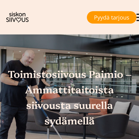
Pyydä tarjous
Toimistosiivous Paimio –
Ammattitaitoista
siivousta suurella
sydämellä