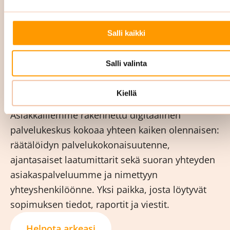
ja palautteet toiminnanohjausjärjestelmäämme.
Tämä takaa, että olemme aina ajan tasalla
Salli kaikki
tilojesi ja asiakkuutesi osalta. Raportoimme
sinulle säännöllisesti sopimuksen mukaan.
Salli valinta
Digitaalinen palvelukeskus pitää teidät
kartalla
Kiellä
Asiakkaillemme rakennettu digitaalinen
palvelukeskus kokoaa yhteen kaiken olennaisen:
räätälöidyn palvelukokonaisuutenne,
ajantasaiset laatumittarit sekä suoran yhteyden
asiakaspalveluumme ja nimettyyn
yhteyshenkilöönne. Yksi paikka, josta löytyvät
sopimuksen tiedot, raportit ja viestit.
Helpota arkeasi