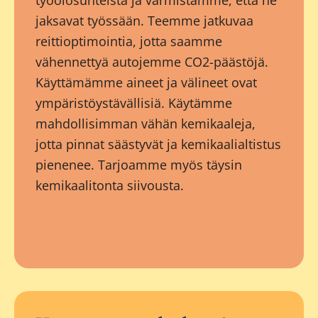
työolosuhteista ja varmistamme, että he
jaksavat työssään. Teemme jatkuvaa
reittioptimointia, jotta saamme
vähennettyä autojemme CO2-päästöjä.
Käyttämämme aineet ja välineet ovat
ympäristöystävällisiä. Käytämme
mahdollisimman vähän kemikaaleja,
jotta pinnat säästyvät ja kemikaalialtistus
pienenee. Tarjoamme myös täysin
kemikaalitonta siivousta.