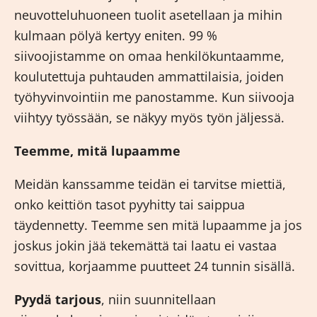
neuvotteluhuoneen tuolit asetellaan ja mihin
kulmaan pölyä kertyy eniten. 99 %
siivoojistamme on omaa henkilökuntaamme,
koulutettuja puhtauden ammattilaisia, joiden
työhyvinvointiin me panostamme. Kun siivooja
viihtyy työssään, se näkyy myös työn jäljessä.
Teemme, mitä lupaamme
Meidän kanssamme teidän ei tarvitse miettiä,
onko keittiön tasot pyyhitty tai saippua
täydennetty. Teemme sen mitä lupaamme ja jos
joskus jokin jää tekemättä tai laatu ei vastaa
sovittua, korjaamme puutteet 24 tunnin sisällä.
Pyydä tarjous
, niin suunnitellaan