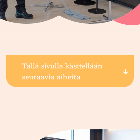
Tällä sivulla käsitellään
seuraavia aiheita