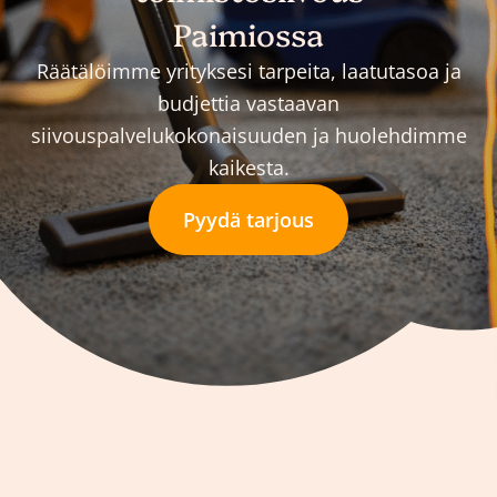
Paimiossa
Räätälöimme yrityksesi tarpeita, laatutasoa ja
budjettia vastaavan
siivouspalvelukokonaisuuden ja huolehdimme
kaikesta.
Pyydä tarjous