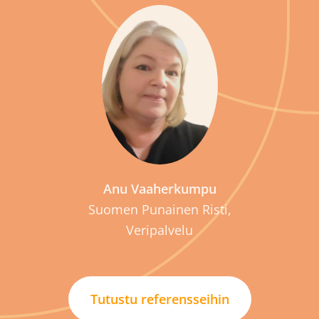
P
Anu Vaaherkumpu
Suomen Punainen Risti,
Veripalvelu
Tutustu referensseihin