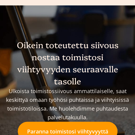
Oikein toteutettu siivous
nostaa toimistosi
viihtyvyyden seuraavalle
tasolle
Ulkoista toimistossiivous ammattilaiselle, saat
keskittyä omaan työhösi puhtaissa ja viihtyisissä
toimistotiloissa. Me huolehdimme puhtaudesta
palvelutakuulla.
Paranna toimistosi viihtyvyyttä