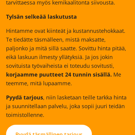
tarvittaessa myös kemikaalitonta siivousta.
Tylsän selkeää laskutusta
Hintamme ovat kiinteät ja kustannustehokkaat.
Te tiedätte täsmälleen, mistä maksatte,
paljonko ja mitä sillä saatte. Sovittu hinta pitää,
eikä laskuun ilmesty yllätyksiä. Ja jos jokin
sovituista työvaiheista ei toteudu sovitusti,
korjaamme puutteet 24 tunnin sisällä.
Me
teemme, mitä lupaamme.
Pyydä tarjous
, niin lasketaan teille tarkka hinta
ja suunnitellaan palvelu, joka sopii juuri teidän
toimistollenne.
Pyydä täsmällinen tarjous