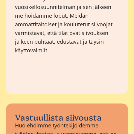
vuosikellosuunnitelman ja sen jälkeen
me hoidamme loput. Meidän
ammattitaitoiset ja koulutetut siivoojat
varmistavat, että tilat ovat siivouksen
jälkeen puhtaat, edustavat ja täysin
käyttövalmiit.
Vastuullista siivousta
Huolehdimme työntekijöidemme