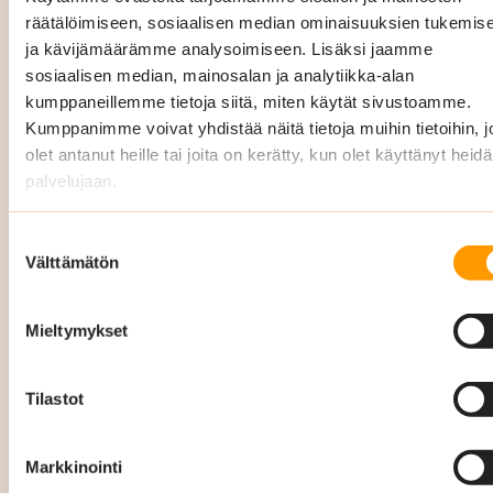
yrityksiä Uudellamaalla kaikissa äkillisissä
räätälöimiseen, sosiaalisen median ominaisuuksien tukemis
siivoustarpeissa 24/7 nopeasti ja
ja kävijämäärämme analysoimiseen. Lisäksi jaamme
sosiaalisen median, mainosalan ja analytiikka-alan
tehokkaasti, soita
029 3400 900
.
kumppaneillemme tietoja siitä, miten käytät sivustoamme.
Kumppanimme voivat yhdistää näitä tietoja muihin tietoihin, jo
vesivahinko
olet antanut heille tai joita on kerätty, kun olet käyttänyt heid
palvelujaan.
viemärivahinko
tulipalo
Suostumuksen
Välttämätön
valinta
ilkivalta tai murtojäljet
Mieltymykset
eritesiivoukset
muut yllättävät puhtauden palvelut
Tilastot
Teemme säännöllisesti laadunvalvontaa ja
Markkinointi
kirjaamme kaikki omavalvonnat, laatukierrokset