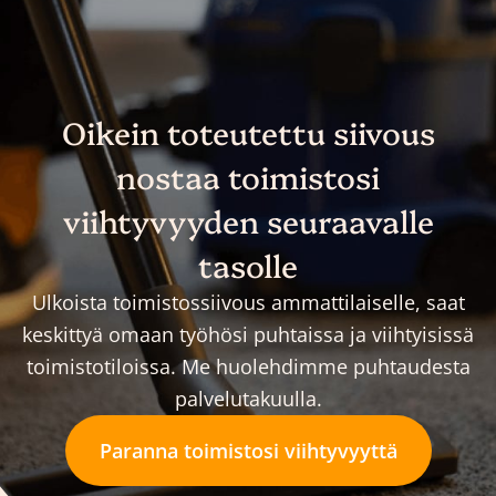
Oikein toteutettu siivous
nostaa toimistosi
viihtyvyyden seuraavalle
tasolle
Ulkoista toimistossiivous ammattilaiselle, saat
keskittyä omaan työhösi puhtaissa ja viihtyisissä
toimistotiloissa. Me huolehdimme puhtaudesta
palvelutakuulla.
Paranna toimistosi viihtyvyyttä