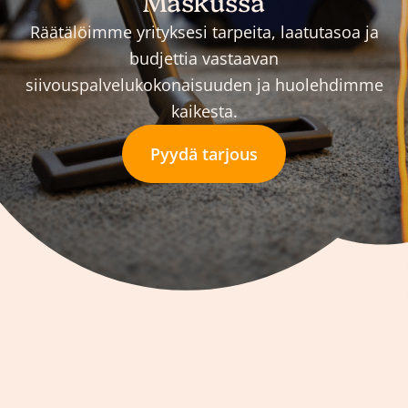
Maskussa
Räätälöimme yrityksesi tarpeita, laatutasoa ja
budjettia vastaavan
siivouspalvelukokonaisuuden ja huolehdimme
kaikesta.
Pyydä tarjous