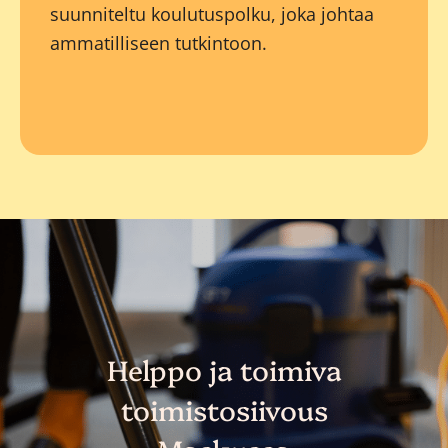
suunniteltu koulutuspolku, joka johtaa
ammatilliseen tutkintoon.
Helppo ja toimiva
toimistosiivous