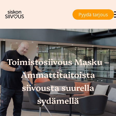
Pyydä tarjous
Toimistosiivous Masku –
Ammattitaitoista
siivousta suurella
sydämellä