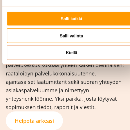
Tämä takaa, että olemme aina ajan tasalla
tilojesi ja asiakkuutesi osalta. Raportoimme
Salli kaikki
sinulle säännöllisesti sopimuksen mukaan.
Digitaalinen palvelukeskus pitää teidät
Salli valinta
kartalla
Kiellä
Asiakkaillemme rakennettu digitaalinen
palvelukeskus kokoaa yhteen kaiken olennaisen:
räätälöidyn palvelukokonaisuutenne,
ajantasaiset laatumittarit sekä suoran yhteyden
asiakaspalveluumme ja nimettyyn
yhteyshenkilöönne. Yksi paikka, josta löytyvät
sopimuksen tiedot, raportit ja viestit.
Helpota arkeasi