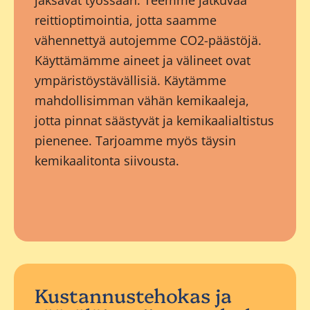
jaksavat työssään. Teemme jatkuvaa
reittioptimointia, jotta saamme
vähennettyä autojemme CO2-päästöjä.
Käyttämämme aineet ja välineet ovat
ympäristöystävällisiä. Käytämme
mahdollisimman vähän kemikaaleja,
jotta pinnat säästyvät ja kemikaalialtistus
pienenee. Tarjoamme myös täysin
kemikaalitonta siivousta.
Kustannustehokas ja