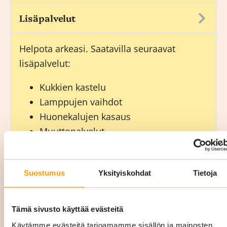
Lisäpalvelut
Helpota arkeasi. Saatavilla seuraavat
lisäpalvelut:
Kukkien kastelu
Lamppujen vaihdot
Huonekalujen kasaus
Muuttopalvelut
Hygienia- ja kahvitarvikkeiden täytöt.
Suostumus
Yksityiskohdat
Tietoja
Päivystyssiivous 24/7 (Uusimaa):
Siskon Siivouksen päivystyssiivous auttaa
Tämä sivusto käyttää evästeitä
yrityksiä Uudellamaalla kaikissa äkillisissä
Käytämme evästeitä tarjoamamme sisällön ja mainosten