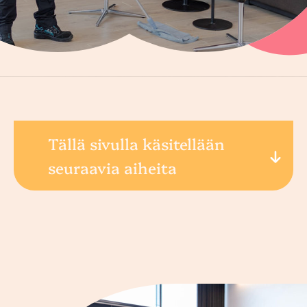
Tällä sivulla käsitellään
seuraavia aiheita