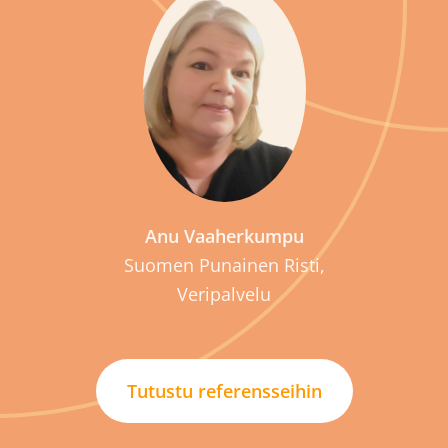
P
Anu Vaaherkumpu
Suomen Punainen Risti,
Veripalvelu
Tutustu referensseihin