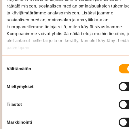
siivoustarpeissa 24/7 nopeasti ja
räätälöimiseen, sosiaalisen median ominaisuuksien tukemis
tehokkaasti, soita
029 3400 900
.
ja kävijämäärämme analysoimiseen. Lisäksi jaamme
sosiaalisen median, mainosalan ja analytiikka-alan
vesivahinko
kumppaneillemme tietoja siitä, miten käytät sivustoamme.
Kumppanimme voivat yhdistää näitä tietoja muihin tietoihin, jo
viemärivahinko
olet antanut heille tai joita on kerätty, kun olet käyttänyt heid
palvelujaan.
tulipalo
Suostumuksen
ilkivalta tai murtojäljet
Välttämätön
valinta
eritesiivoukset
Mieltymykset
muut yllättävät puhtauden palvelut
Tilastot
Teemme säännöllisesti laadunvalvontaa ja
kirjaamme kaikki omavalvonnat, laatukierrokset
Markkinointi
ja palautteet toiminnanohjausjärjestelmäämme.