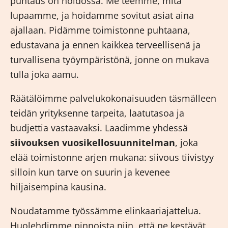
puhtaus on hoidossa. Me teemme, mitä
lupaamme, ja hoidamme sovitut asiat aina
ajallaan. Pidämme toimistonne puhtaana,
edustavana ja ennen kaikkea terveellisenä ja
turvallisena työympäristönä, jonne on mukava
tulla joka aamu.
Räätälöimme palvelukokonaisuuden täsmälleen
teidän yrityksenne tarpeita, laatutasoa ja
budjettia vastaavaksi. Laadimme yhdessä
siivouksen vuosikellosuunnitelman
, joka
elää toimistonne arjen mukana: siivous tiivistyy
silloin kun tarve on suurin ja kevenee
hiljaisempina kausina.
Noudatamme työssämme elinkaariajattelua.
Huolehdimme pinnoista niin, että ne kestävät