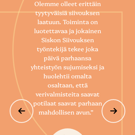
Olemme olleet erittäin
tyytyväisiä siivouksen
laatuun. Toiminta on
“
luotettavaa ja jokainen
Sii
Siskon Siivouksen
he
työntekijä tekee joka
Toim
päivä parhaansa
niin
yhteistyön sujumiseksi ja
so
huolehtii omalta
hoi
osaltaan, että
por
verivalmisteita saavat
potilaat saavat parhaan
mahdollisen avun.”