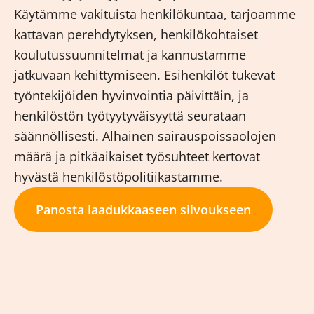
Käytämme vakituista henkilökuntaa, tarjoamme
kattavan perehdytyksen, henkilökohtaiset
koulutussuunnitelmat ja kannustamme
jatkuvaan kehittymiseen. Esihenkilöt tukevat
työntekijöiden hyvinvointia päivittäin, ja
henkilöstön työtyytyväisyyttä seurataan
säännöllisesti. Alhainen sairauspoissaolojen
määrä ja pitkäaikaiset työsuhteet kertovat
hyvästä henkilöstöpolitiikastamme.
Panosta laadukkaaseen siivoukseen