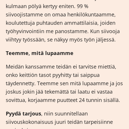
kulmaan pölyä kertyy eniten. 99 %
siivoojistamme on omaa henkilökuntaamme,
koulutettuja puhtauden ammattilaisia, joiden
työhyvinvointiin me panostamme. Kun siivooja
viihtyy työssään, se näkyy myös työn jäljessä.
Teemme, mitä lupaamme
Meidän kanssamme teidän ei tarvitse miettiä,
onko keittiön tasot pyyhitty tai saippua
täydennetty. Teemme sen mitä lupaamme ja jos
joskus jokin jää tekemättä tai laatu ei vastaa
sovittua, korjaamme puutteet 24 tunnin sisällä.
Pyydä tarjous
, niin suunnitellaan
siivouskokonaisuus juuri teidän tarpeisiinne