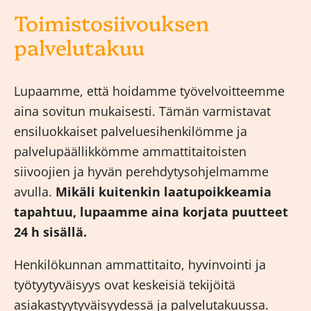
Toimistosiivouksen
palvelutakuu
Lupaamme, että hoidamme työvelvoitteemme
aina sovitun mukaisesti. Tämän varmistavat
ensiluokkaiset palveluesihenkilömme ja
palvelupäällikkömme ammattitaitoisten
siivoojien ja hyvän perehdytysohjelmamme
avulla.
Mikäli kuitenkin laatupoikkeamia
tapahtuu, lupaamme aina korjata puutteet
24 h sisällä.
Henkilökunnan ammattitaito, hyvinvointi ja
työtyytyväisyys ovat keskeisiä tekijöitä
asiakastyytyväisyydessä ja palvelutakuussa.