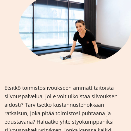
Etsitkö toimistosiivoukseen ammattitaitoista
siivouspalvelua, jolle voit ulkoistaa siivouksen
aidosti? Tarvitsetko kustannustehokkaan
ratkaisun, joka pitää toimistosi puhtaana ja
edustavana? Haluatko yhteistyökumppaniksi
siivouspalveluyrityksen, jonka kanssa kaikki