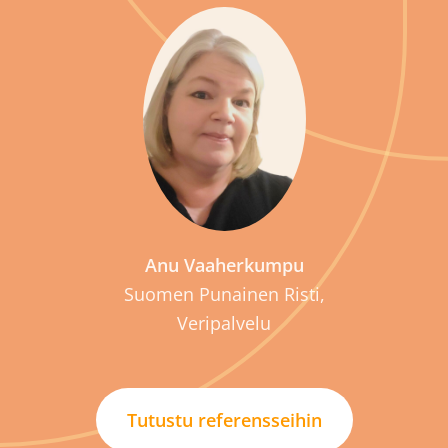
P
Anu Vaaherkumpu
Suomen Punainen Risti,
Veripalvelu
Tutustu referensseihin