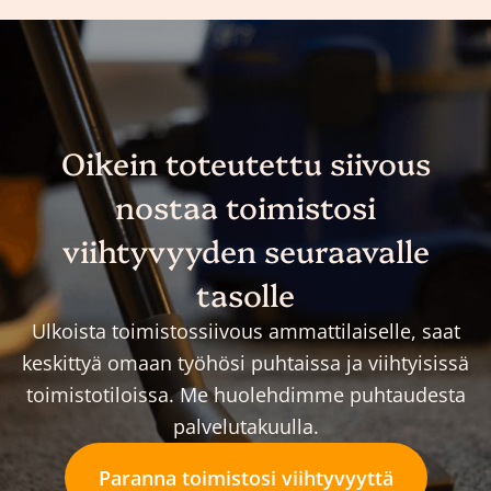
Oikein toteutettu siivous
nostaa toimistosi
viihtyvyyden seuraavalle
tasolle
Ulkoista toimistossiivous ammattilaiselle, saat
keskittyä omaan työhösi puhtaissa ja viihtyisissä
toimistotiloissa. Me huolehdimme puhtaudesta
palvelutakuulla.
Paranna toimistosi viihtyvyyttä