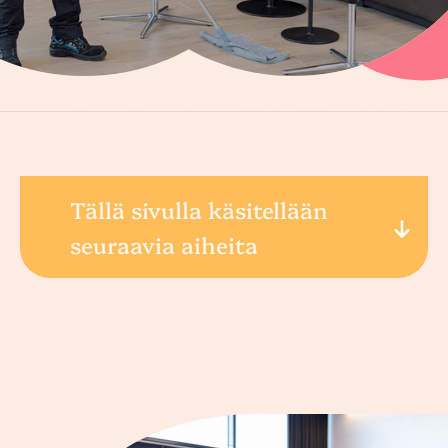
Tällä sivulla käsitellään
seuraavia aiheita