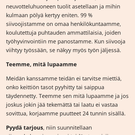
neuvotteluhuoneen tuolit asetellaan ja mihin
kulmaan pölyä kertyy eniten. 99 %
siivoojistamme on omaa henkilökuntaamme,
koulutettuja puhtauden ammattilaisia, joiden
työhyvinvointiin me panostamme. Kun siivooja
viihtyy työssään, se näkyy myös työn jäljessä.
Teemme, mitä lupaamme
Meidän kanssamme teidän ei tarvitse miettiä,
onko keittiön tasot pyyhitty tai saippua
täydennetty. Teemme sen mitä lupaamme ja jos
joskus jokin jää tekemättä tai laatu ei vastaa
sovittua, korjaamme puutteet 24 tunnin sisällä.
Pyydä tarjous
, niin suunnitellaan