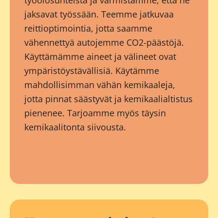
työolosuhteista ja varmistamme, että he
jaksavat työssään. Teemme jatkuvaa
reittioptimointia, jotta saamme
vähennettyä autojemme CO2-päästöjä.
Käyttämämme aineet ja välineet ovat
ympäristöystävällisiä. Käytämme
mahdollisimman vähän kemikaaleja,
jotta pinnat säästyvät ja kemikaalialtistus
pienenee. Tarjoamme myös täysin
kemikaalitonta siivousta.