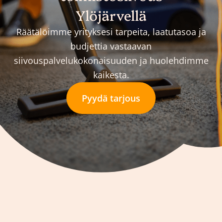
Ylöjärvellä
Räätälöimme yrityksesi tarpeita, laatutasoa ja
budjettia vastaavan
siivouspalvelukokonaisuuden ja huolehdimme
kaikesta.
Pyydä tarjous