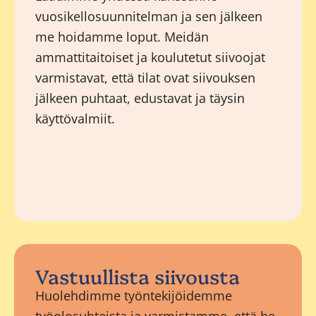
vuosikellosuunnitelman ja sen jälkeen
me hoidamme loput. Meidän
ammattitaitoiset ja koulutetut siivoojat
varmistavat, että tilat ovat siivouksen
jälkeen puhtaat, edustavat ja täysin
käyttövalmiit.
Vastuullista siivousta
Huolehdimme työntekijöidemme