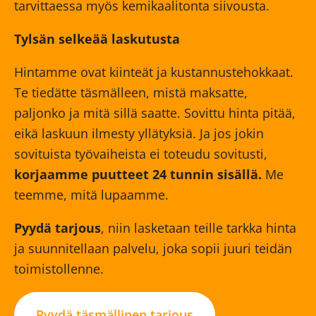
tarvittaessa myös kemikaalitonta siivousta.
Tylsän selkeää laskutusta
Hintamme ovat kiinteät ja kustannustehokkaat.
Te tiedätte täsmälleen, mistä maksatte,
paljonko ja mitä sillä saatte. Sovittu hinta pitää,
eikä laskuun ilmesty yllätyksiä. Ja jos jokin
sovituista työvaiheista ei toteudu sovitusti,
korjaamme puutteet 24 tunnin sisällä.
Me
teemme, mitä lupaamme.
Pyydä tarjous
, niin lasketaan teille tarkka hinta
ja suunnitellaan palvelu, joka sopii juuri teidän
toimistollenne.
Pyydä täsmällinen tarjous