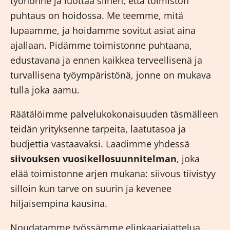
työhönne ja luottaa siihen, että toimiston
puhtaus on hoidossa. Me teemme, mitä
lupaamme, ja hoidamme sovitut asiat aina
ajallaan. Pidämme toimistonne puhtaana,
edustavana ja ennen kaikkea terveellisenä ja
turvallisena työympäristönä, jonne on mukava
tulla joka aamu.
Räätälöimme palvelukokonaisuuden täsmälleen
teidän yrityksenne tarpeita, laatutasoa ja
budjettia vastaavaksi. Laadimme yhdessä
siivouksen vuosikellosuunnitelman
, joka
elää toimistonne arjen mukana: siivous tiivistyy
silloin kun tarve on suurin ja kevenee
hiljaisempina kausina.
Noudatamme työssämme elinkaariajattelua.