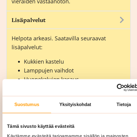
vieraiden vastaanoton.
Lisäpalvelut
Helpota arkeasi. Saatavilla seuraavat
lisäpalvelut:
Kukkien kastelu
Lamppujen vaihdot
Huonekalujen kasaus
Muuttopalvelut
Hygienia- ja kahvitarvikkeiden täytöt.
Suostumus
Yksityiskohdat
Tietoja
Päivystyssiivous 24/7 (Uusimaa):
Tämä sivusto käyttää evästeitä
Siskon Siivouksen päivystyssiivous auttaa
Käytämme evästeitä tarjoamamme sisällön ja mainosten