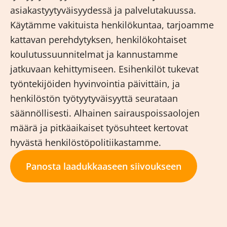
asiakastyytyväisyydessä ja palvelutakuussa.
Käytämme vakituista henkilökuntaa, tarjoamme
kattavan perehdytyksen, henkilökohtaiset
koulutussuunnitelmat ja kannustamme
jatkuvaan kehittymiseen. Esihenkilöt tukevat
työntekijöiden hyvinvointia päivittäin, ja
henkilöstön työtyytyväisyyttä seurataan
säännöllisesti. Alhainen sairauspoissaolojen
määrä ja pitkäaikaiset työsuhteet kertovat
hyvästä henkilöstöpolitiikastamme.
Panosta laadukkaaseen siivoukseen