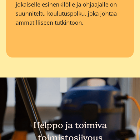
jokaiselle esihenkilölle ja ohjaajalle on
suunniteltu koulutuspolku, joka johtaa
ammatilliseen tutkintoon.
Helppo ja toimiva
toimistosiivous