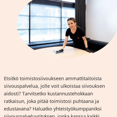
Etsitkö toimistosiivoukseen ammattitaitoista
siivouspalvelua, jolle voit ulkoistaa siivouksen
aidosti? Tarvitsetko kustannustehokkaan
ratkaisun, joka pitää toimistosi puhtaana ja
edustavana? Haluatko yhteistyökumppaniksi
siivouspalveluyrityksen, jonka kanssa kaikki