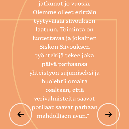
jatkunut jo vuosia.
Olemme olleet erittäin
tyytyväisiä siivouksen
laatuun. Toiminta on
“
luotettavaa ja jokainen
Sii
Siskon Siivouksen
he
työntekijä tekee joka
Toim
päivä parhaansa
niin
yhteistyön sujumiseksi ja
so
huolehtii omalta
hoi
osaltaan, että
por
verivalmisteita saavat
potilaat saavat parhaan
mahdollisen avun.”