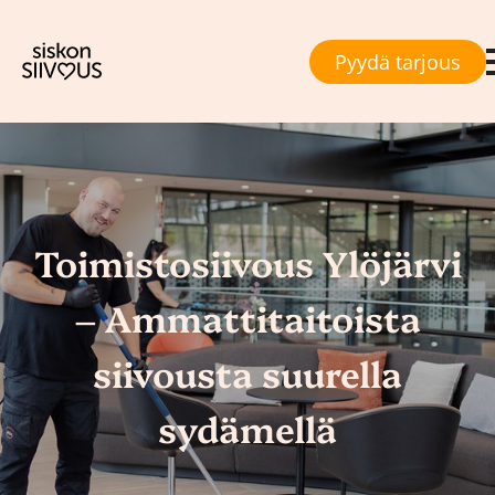
Pyydä tarjous
Toimistosiivous Ylöjärvi
– Ammattitaitoista
siivousta suurella
sydämellä