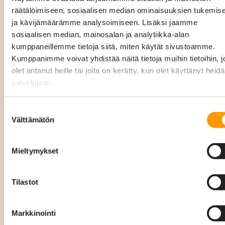
yrityksiä Uudellamaalla kaikissa äkillisissä
räätälöimiseen, sosiaalisen median ominaisuuksien tukemis
siivoustarpeissa 24/7 nopeasti ja
ja kävijämäärämme analysoimiseen. Lisäksi jaamme
sosiaalisen median, mainosalan ja analytiikka-alan
tehokkaasti, soita
029 3400 900
.
kumppaneillemme tietoja siitä, miten käytät sivustoamme.
Kumppanimme voivat yhdistää näitä tietoja muihin tietoihin, jo
vesivahinko
olet antanut heille tai joita on kerätty, kun olet käyttänyt heid
palvelujaan.
viemärivahinko
tulipalo
Suostumuksen
Välttämätön
valinta
ilkivalta tai murtojäljet
Mieltymykset
eritesiivoukset
muut yllättävät puhtauden palvelut
Tilastot
Teemme säännöllisesti laadunvalvontaa ja
Markkinointi
kirjaamme kaikki omavalvonnat, laatukierrokset