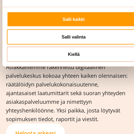
ja palautteet toiminnanohjausjärjestelmäämme.
Tämä takaa, että olemme aina ajan tasalla
Salli kaikki
tilojesi ja asiakkuutesi osalta. Raportoimme
sinulle säännöllisesti sopimuksen mukaan.
Salli valinta
Digitaalinen palvelukeskus pitää teidät
kartalla
Kiellä
Asiakkaillemme rakennettu digitaalinen
palvelukeskus kokoaa yhteen kaiken olennaisen:
räätälöidyn palvelukokonaisuutenne,
ajantasaiset laatumittarit sekä suoran yhteyden
asiakaspalveluumme ja nimettyyn
yhteyshenkilöönne. Yksi paikka, josta löytyvät
sopimuksen tiedot, raportit ja viestit.
Helpota arkeasi