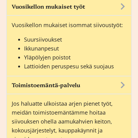
Vuosikellon mukaiset työt
Vuosikellon mukaiset isommat siivoustyöt:
Suursiivoukset
Ikkunanpesut
Yläpölyjen poistot
Lattioiden peruspesu sekä suojaus
Toimistoemäntä-palvelu
Jos haluatte ulkoistaa arjen pienet työt,
meidän
toimistoemäntämme
hoitaa
siivouksen ohella aamukahvien keiton,
kokousjärjestelyt, kauppakäynnit ja