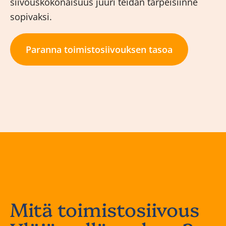
siivouskokonaisuus juuri teidän tarpeisiinne
sopivaksi.
Paranna toimistosiivouksen tasoa
Mitä toimistosiivous