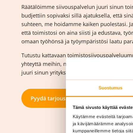
Räätälöimme siivouspalvelun juuri sinun toim
budjettiin sopivaksi sillä ajatuksella, että si
suhteen, me hoidamme kaiken puolestasi. J
että toimistosi on aina siisti ja edustava, työ
omaan työhönsä ja työympäristösi laatu para
Tutustu kattavaan toimistosiivouspalveluumme
yhteyttä meihin, niin suunnitellaan paras m
juuri sinun yrityksellesi!
Suostumus
Pyydä tarjous
Tämä sivusto käyttää eväste
Käytämme evästeitä tarjoama
ja kävijämäärämme analysoim
kumppaneillemme tietoja siitä