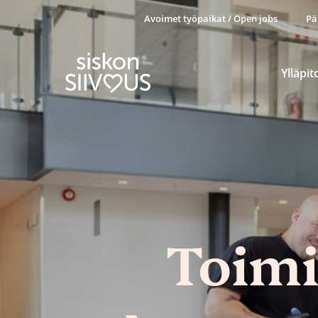
Avoimet työpaikat / Open jobs
Pä
Ylläpit
Toimi