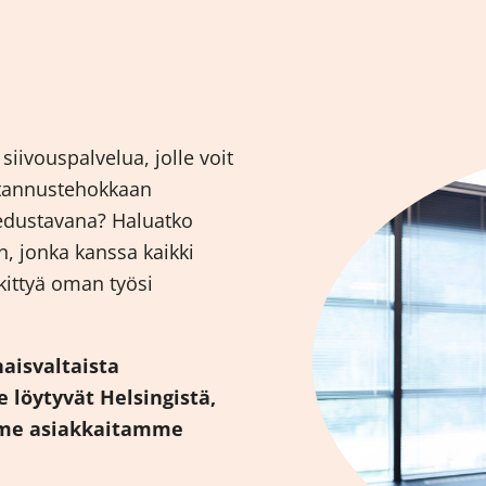
siivouspalvelua, jolle voit
ustannustehokkaan
 edustavana? Haluatko
, jonka kanssa kaikki
skittyä oman työsi
naisvaltaista
 löytyvät Helsingistä,
mme asiakkaitamme