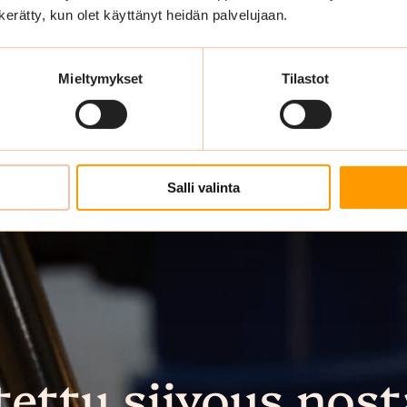
n kerätty, kun olet käyttänyt heidän palvelujaan.
Mieltymykset
Tilastot
Salli valinta
tettu siivous nost