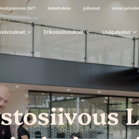
ivystyssiivous 24/7
Kokemuksia
Julkaisut
Anna palaute
osiivoukset
Erikoissiivoukset
Lisäpalvelut
stosiivous L