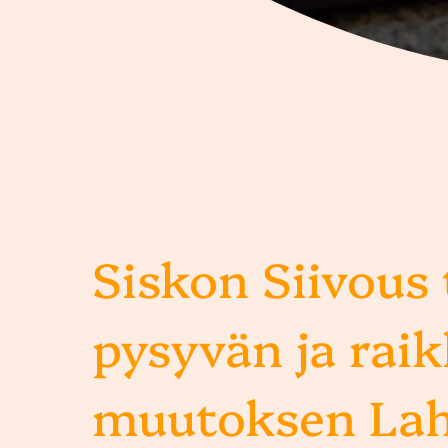
Siskon Siivous
pysyvän ja rai
muutoksen La