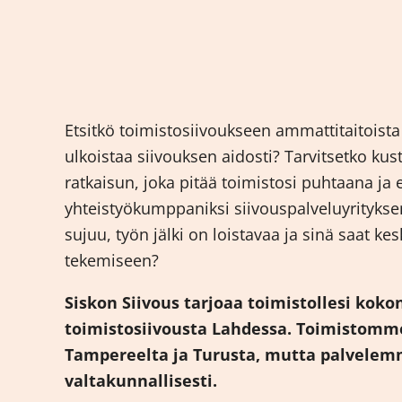
Etsitkö toimistosiivoukseen ammattitaitoista 
ulkoistaa siivouksen aidosti? Tarvitsetko k
ratkaisun, joka pitää toimistosi puhtaana ja
yhteistyökumppaniksi siivouspalveluyrityksen
sujuu, työn jälki on loistavaa ja sinä saat ke
tekemiseen?
Siskon Siivous tarjoaa toimistollesi koko
toimistosiivousta Lahdessa. Toimistomme
Tampereelta ja Turusta, mutta palvele
valtakunnallisesti.