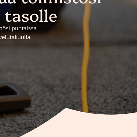
 tasolle
öhösi puhtaissa
velutakuulla.