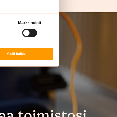
Markkinointi
Salli kaikki
aa toimistosi