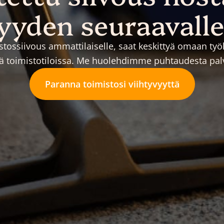
yyden seuraavalle
stossiivous ammattilaiselle, saat keskittyä omaan ty
ssä toimistotiloissa. Me huolehdimme puhtaudesta pal
Paranna toimistosi viihtyvyyttä