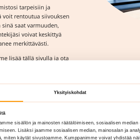
istosi tarpeisiin ja
nä voit rentoutua siivouksen
a sinä saat varmuuden,
ntekijäsi voivat keskittyä
nee merkittävästi.
 lisää tällä sivulla ja ota
ahdollinen siivouspalvelu
Yksityiskohdat
itä
mme sisällön ja mainosten räätälöimiseen, sosiaalisen median
iseen. Lisäksi jaamme sosiaalisen median, mainosalan ja analy
, miten käytät sivustoamme. Kumppanimme voivat yhdistää näitä t