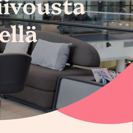
iivousta
ellä