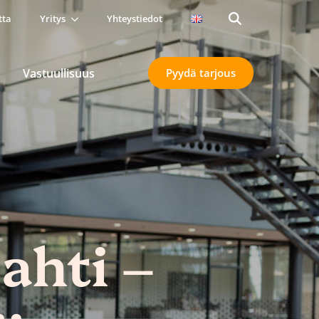
tta
Yritys
Yhteystiedot
Search
for:
Vastuullisuus
Pyydä tarjous
ahti –