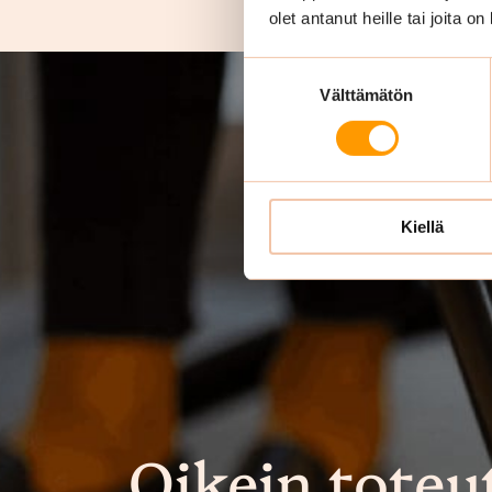
olet antanut heille tai joita o
Suostumuksen
Välttämätön
valinta
Kiellä
Oikein toteu