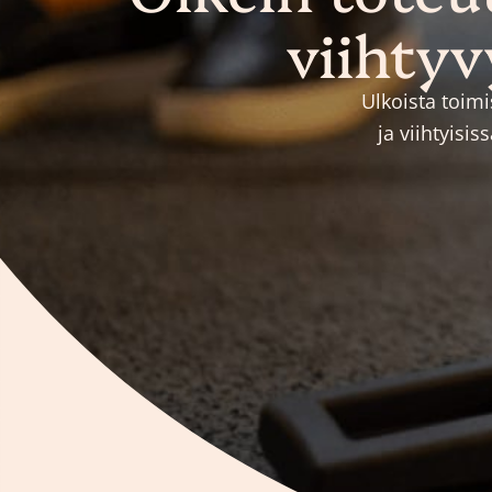
viihtyv
Ulkoista toimi
ja viihtyisi