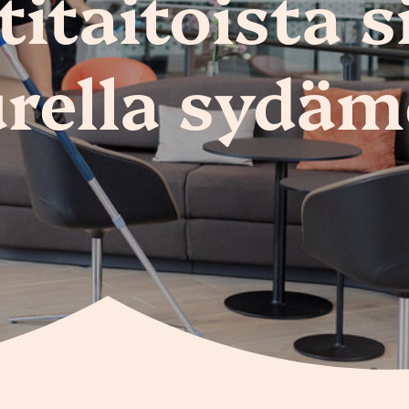
taitoista s
rella sydäm