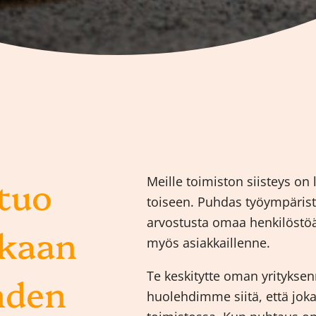
 tuo
Meille toimiston siisteys on 
toiseen. Puhdas työympäristö
arvostusta omaa henkilöstöä
kkaan
myös asiakkaillenne.
Te keskitytte oman yritykse
hden
huolehdimme siitä, että jok