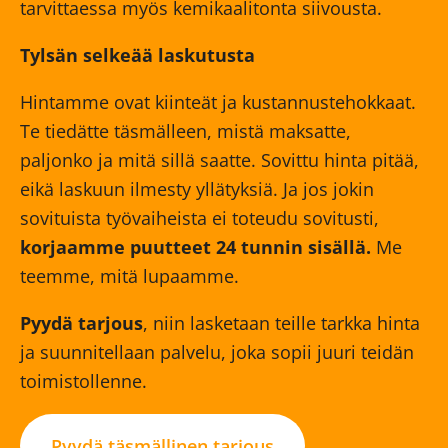
tarvittaessa myös kemikaalitonta siivousta.
Tylsän selkeää laskutusta
Hintamme ovat kiinteät ja kustannustehokkaat.
Te tiedätte täsmälleen, mistä maksatte,
paljonko ja mitä sillä saatte. Sovittu hinta pitää,
eikä laskuun ilmesty yllätyksiä. Ja jos jokin
sovituista työvaiheista ei toteudu sovitusti,
korjaamme puutteet 24 tunnin sisällä.
Me
teemme, mitä lupaamme.
Pyydä tarjous
, niin lasketaan teille tarkka hinta
ja suunnitellaan palvelu, joka sopii juuri teidän
toimistollenne.
Pyydä täsmällinen tarjous