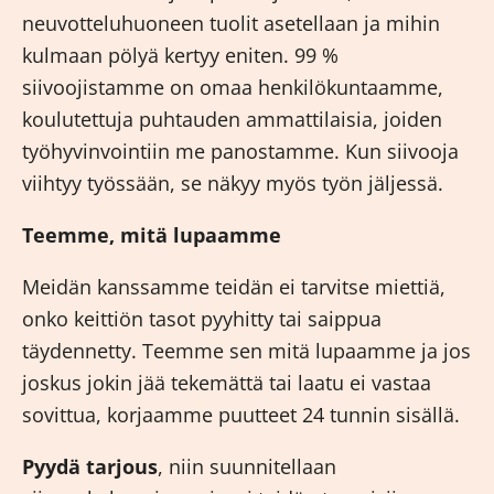
neuvotteluhuoneen tuolit asetellaan ja mihin
kulmaan pölyä kertyy eniten. 99 %
siivoojistamme on omaa henkilökuntaamme,
koulutettuja puhtauden ammattilaisia, joiden
työhyvinvointiin me panostamme. Kun siivooja
viihtyy työssään, se näkyy myös työn jäljessä.
Teemme, mitä lupaamme
Meidän kanssamme teidän ei tarvitse miettiä,
onko keittiön tasot pyyhitty tai saippua
täydennetty. Teemme sen mitä lupaamme ja jos
joskus jokin jää tekemättä tai laatu ei vastaa
sovittua, korjaamme puutteet 24 tunnin sisällä.
Pyydä tarjous
, niin suunnitellaan