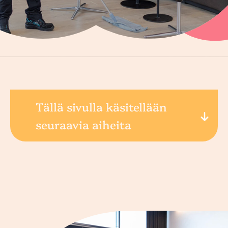
Tällä sivulla käsitellään
seuraavia aiheita