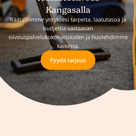
Kangasalla
Räätälöimme yrityksesi tarpeita, laatutasoa ja
budjettia vastaavan
siivouspalvelukokonaisuuden ja huolehdimme
kaikesta.
Pyydä tarjous