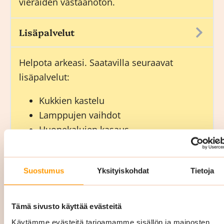
vieraiden vastaanoton.
Lisäpalvelut
Helpota arkeasi. Saatavilla seuraavat
lisäpalvelut:
Kukkien kastelu
Lamppujen vaihdot
Huonekalujen kasaus
Muuttopalvelut
Hygienia- ja kahvitarvikkeiden täytöt.
Suostumus
Yksityiskohdat
Tietoja
Päivystyssiivous 24/7 (Uusimaa):
Tämä sivusto käyttää evästeitä
Siskon Siivouksen päivystyssiivous auttaa
Käytämme evästeitä tarjoamamme sisällön ja mainosten