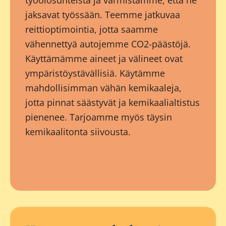
työolosuhteista ja varmistamme, että he
jaksavat työssään. Teemme jatkuvaa
reittioptimointia, jotta saamme
vähennettyä autojemme CO2-päästöjä.
Käyttämämme aineet ja välineet ovat
ympäristöystävällisiä. Käytämme
mahdollisimman vähän kemikaaleja,
jotta pinnat säästyvät ja kemikaalialtistus
pienenee. Tarjoamme myös täysin
kemikaalitonta siivousta.