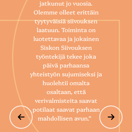
jatkunut jo vuosia.
Olemme olleet erittäin
tyytyväisiä siivouksen
laatuun. Toiminta on
“
luotettavaa ja jokainen
Sii
Siskon Siivouksen
he
työntekijä tekee joka
Toim
päivä parhaansa
niin
yhteistyön sujumiseksi ja
so
huolehtii omalta
hoi
osaltaan, että
por
verivalmisteita saavat
potilaat saavat parhaan
mahdollisen avun.”