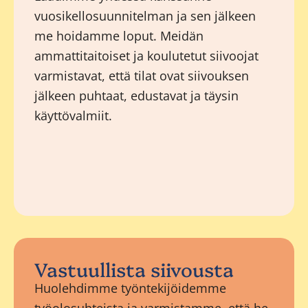
vuosikellosuunnitelman ja sen jälkeen
me hoidamme loput. Meidän
ammattitaitoiset ja koulutetut siivoojat
varmistavat, että tilat ovat siivouksen
jälkeen puhtaat, edustavat ja täysin
käyttövalmiit.
Vastuullista siivousta
Huolehdimme työntekijöidemme