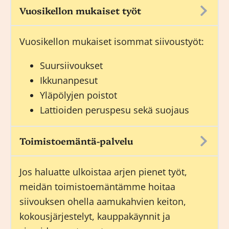
Vuosikellon mukaiset työt
Vuosikellon mukaiset isommat siivoustyöt:
Suursiivoukset
Ikkunanpesut
Yläpölyjen poistot
Lattioiden peruspesu sekä suojaus
Toimistoemäntä-palvelu
Jos haluatte ulkoistaa arjen pienet työt,
meidän
toimistoemäntämme
hoitaa
siivouksen ohella aamukahvien keiton,
kokousjärjestelyt, kauppakäynnit ja