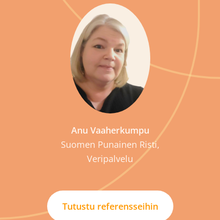
P
Anu Vaaherkumpu
Suomen Punainen Risti,
Veripalvelu
Tutustu referensseihin