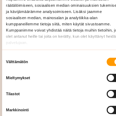
yrityksiä Uudellamaalla kaikissa äkillisissä
räätälöimiseen, sosiaalisen median ominaisuuksien tukemis
siivoustarpeissa 24/7 nopeasti ja
ja kävijämäärämme analysoimiseen. Lisäksi jaamme
sosiaalisen median, mainosalan ja analytiikka-alan
tehokkaasti, soita
029 3400 900
.
kumppaneillemme tietoja siitä, miten käytät sivustoamme.
Kumppanimme voivat yhdistää näitä tietoja muihin tietoihin, jo
vesivahinko
olet antanut heille tai joita on kerätty, kun olet käyttänyt heid
palvelujaan.
viemärivahinko
tulipalo
Suostumuksen
Välttämätön
valinta
ilkivalta tai murtojäljet
Mieltymykset
eritesiivoukset
muut yllättävät puhtauden palvelut
Tilastot
Teemme säännöllisesti laadunvalvontaa ja
Markkinointi
kirjaamme kaikki omavalvonnat, laatukierrokset