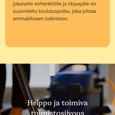
jokaiselle esihenkilölle ja ohjaajalle on
suunniteltu koulutuspolku, joka johtaa
ammatilliseen tutkintoon.
Helppo ja toimiva
toimistosiivous