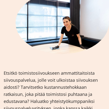
Etsitkö toimistosiivoukseen ammattitaitoista
siivouspalvelua, jolle voit ulkoistaa siivouksen
aidosti? Tarvitsetko kustannustehokkaan
ratkaisun, joka pitää toimistosi puhtaana ja
edustavana? Haluatko yhteistyökumppaniksi
siivouspalveluyrityksen, jonka kanssa kaikki