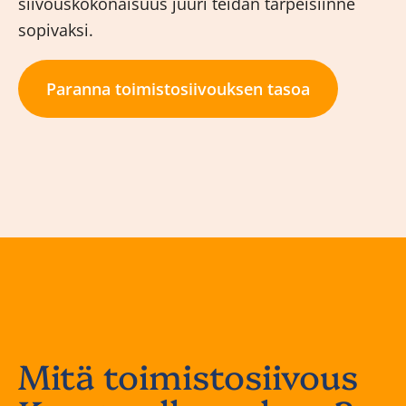
siivouskokonaisuus juuri teidän tarpeisiinne
sopivaksi.
Paranna toimistosiivouksen tasoa
Mitä toimistosiivous