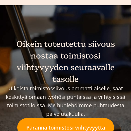
Oikein toteutettu siivous
nostaa toimistosi
viihtyvyyden seuraavalle
tasolle
Ulkoista toimistossiivous ammattilaiselle, saat
keskittyä omaan työhösi puhtaissa ja viihtyisissä
toimistotiloissa. Me huolehdimme puhtaudesta
palvelutakuulla.
Paranna toimistosi viihtyvyyttä