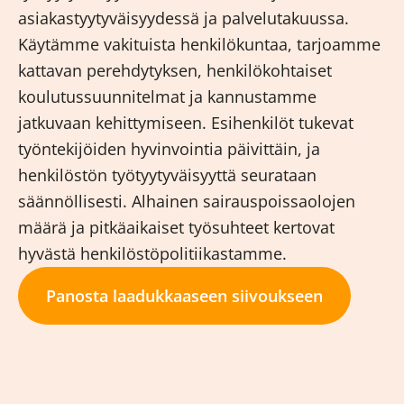
asiakastyytyväisyydessä ja palvelutakuussa.
Käytämme vakituista henkilökuntaa, tarjoamme
kattavan perehdytyksen, henkilökohtaiset
koulutussuunnitelmat ja kannustamme
jatkuvaan kehittymiseen. Esihenkilöt tukevat
työntekijöiden hyvinvointia päivittäin, ja
henkilöstön työtyytyväisyyttä seurataan
säännöllisesti. Alhainen sairauspoissaolojen
määrä ja pitkäaikaiset työsuhteet kertovat
hyvästä henkilöstöpolitiikastamme.
Panosta laadukkaaseen siivoukseen