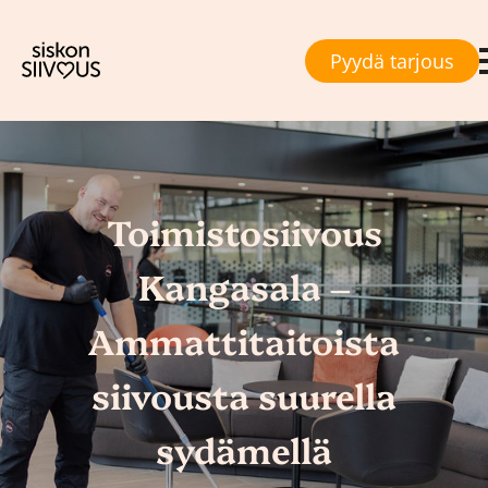
Pyydä tarjous
Toimistosiivous
Kangasala –
Ammattitaitoista
siivousta suurella
sydämellä