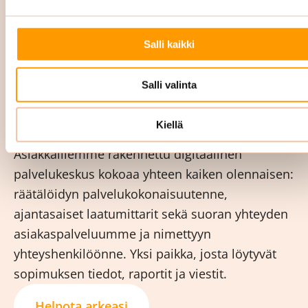
ja palautteet toiminnanohjausjärjestelmäämme.
Tämä takaa, että olemme aina ajan tasalla
Salli kaikki
tilojesi ja asiakkuutesi osalta. Raportoimme
sinulle säännöllisesti sopimuksen mukaan.
Salli valinta
Digitaalinen palvelukeskus pitää teidät
kartalla
Kiellä
Asiakkaillemme rakennettu digitaalinen
palvelukeskus kokoaa yhteen kaiken olennaisen:
räätälöidyn palvelukokonaisuutenne,
ajantasaiset laatumittarit sekä suoran yhteyden
asiakaspalveluumme ja nimettyyn
yhteyshenkilöönne. Yksi paikka, josta löytyvät
sopimuksen tiedot, raportit ja viestit.
Helpota arkeasi