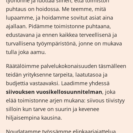
työhönne ja luottaa siihen, että toimiston
puhtaus on hoidossa. Me teemme, mitä
lupaamme, ja hoidamme sovitut asiat aina
ajallaan. Pidämme toimistonne puhtaana,
edustavana ja ennen kaikkea terveellisenä ja
turvallisena työympäristönä, jonne on mukava
tulla joka aamu.
Räätälöimme palvelukokonaisuuden täsmälleen
teidän yrityksenne tarpeita, laatutasoa ja
budjettia vastaavaksi. Laadimme yhdessä
siivouksen vuosikellosuunnitelman
, joka
elää toimistonne arjen mukana: siivous tiivistyy
silloin kun tarve on suurin ja kevenee
hiljaisempina kausina.
Noudatamme työssämme elinkaariajattelua.