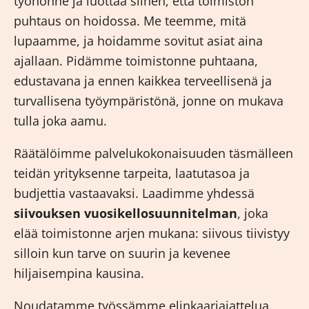
työhönne ja luottaa siihen, että toimiston
puhtaus on hoidossa. Me teemme, mitä
lupaamme, ja hoidamme sovitut asiat aina
ajallaan. Pidämme toimistonne puhtaana,
edustavana ja ennen kaikkea terveellisenä ja
turvallisena työympäristönä, jonne on mukava
tulla joka aamu.
Räätälöimme palvelukokonaisuuden täsmälleen
teidän yrityksenne tarpeita, laatutasoa ja
budjettia vastaavaksi. Laadimme yhdessä
siivouksen vuosikellosuunnitelman
, joka
elää toimistonne arjen mukana: siivous tiivistyy
silloin kun tarve on suurin ja kevenee
hiljaisempina kausina.
Noudatamme työssämme elinkaariajattelua.