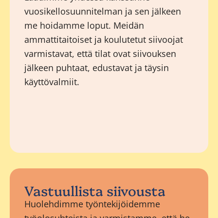
vuosikellosuunnitelman ja sen jälkeen
me hoidamme loput. Meidän
ammattitaitoiset ja koulutetut siivoojat
varmistavat, että tilat ovat siivouksen
jälkeen puhtaat, edustavat ja täysin
käyttövalmiit.
Vastuullista siivousta
Huolehdimme työntekijöidemme