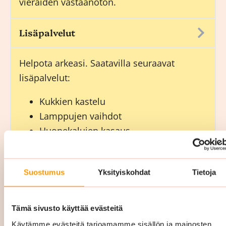
vieraiden vastaanoton.
Lisäpalvelut
Helpota arkeasi. Saatavilla seuraavat
lisäpalvelut:
Kukkien kastelu
Lamppujen vaihdot
Huonekalujen kasaus
Muuttopalvelut
Hygienia- ja kahvitarvikkeiden täytöt.
Suostumus
Yksityiskohdat
Tietoja
Päivystyssiivous 24/7 (Uusimaa):
Tämä sivusto käyttää evästeitä
Siskon Siivouksen päivystyssiivous auttaa
Käytämme evästeitä tarjoamamme sisällön ja mainosten