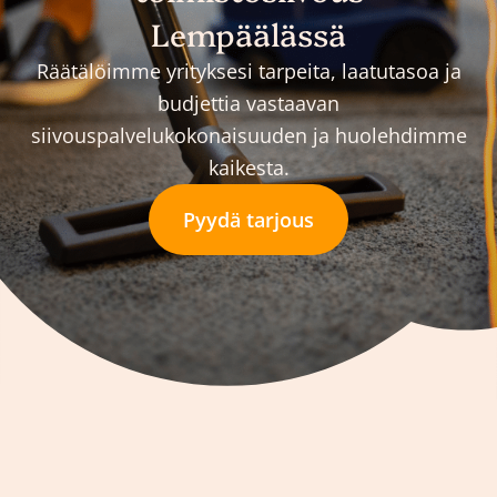
Lempäälässä
Räätälöimme yrityksesi tarpeita, laatutasoa ja
budjettia vastaavan
siivouspalvelukokonaisuuden ja huolehdimme
kaikesta.
Pyydä tarjous