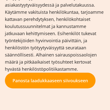
asiakastyytyväisyydessä ja palvelutakuussa.
Käytämme vakituista henkilökuntaa, tarjoamme
kattavan perehdytyksen, henkilökohtaiset
koulutussuunnitelmat ja kannustamme
jatkuvaan kehittymiseen. Esihenkilöt tukevat
työntekijöiden hyvinvointia päivittäin, ja
henkilöstön työtyytyväisyyttä seurataan
säännöllisesti. Alhainen sairauspoissaolojen
määrä ja pitkäaikaiset työsuhteet kertovat
hyvästä henkilöstöpolitiikastamme.
Panosta laadukkaaseen siivoukseen