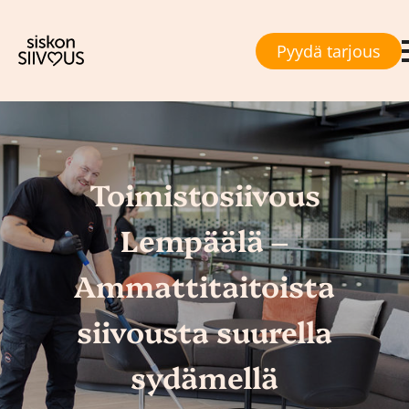
Pyydä tarjous
Toimistosiivous
Lempäälä –
Ammattitaitoista
siivousta suurella
sydämellä