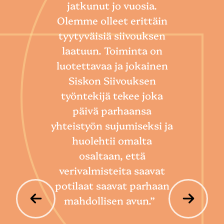
jatkunut jo vuosia.
Olemme olleet erittäin
tyytyväisiä siivouksen
laatuun. Toiminta on
“
luotettavaa ja jokainen
Sii
Siskon Siivouksen
he
työntekijä tekee joka
Toim
päivä parhaansa
niin
yhteistyön sujumiseksi ja
so
huolehtii omalta
hoi
osaltaan, että
por
verivalmisteita saavat
potilaat saavat parhaan
mahdollisen avun.”