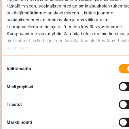
yrityksiä Uudellamaalla kaikissa äkillisissä
räätälöimiseen, sosiaalisen median ominaisuuksien tukemis
siivoustarpeissa 24/7 nopeasti ja
ja kävijämäärämme analysoimiseen. Lisäksi jaamme
sosiaalisen median, mainosalan ja analytiikka-alan
tehokkaasti, soita
029 3400 900
.
kumppaneillemme tietoja siitä, miten käytät sivustoamme.
Kumppanimme voivat yhdistää näitä tietoja muihin tietoihin, jo
vesivahinko
olet antanut heille tai joita on kerätty, kun olet käyttänyt heid
palvelujaan.
viemärivahinko
tulipalo
Suostumuksen
Välttämätön
valinta
ilkivalta tai murtojäljet
Mieltymykset
eritesiivoukset
muut yllättävät puhtauden palvelut
Tilastot
Teemme säännöllisesti laadunvalvontaa ja
Markkinointi
kirjaamme kaikki omavalvonnat, laatukierrokset