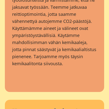
työolosuhteista ja varmistamme, että he
jaksavat työssään. Teemme jatkuvaa
reittioptimointia, jotta saamme
vähennettyä autojemme CO2-päästöjä.
Käyttämämme aineet ja välineet ovat
ympäristöystävällisiä. Käytämme
mahdollisimman vähän kemikaaleja,
jotta pinnat säästyvät ja kemikaalialtistus
pienenee. Tarjoamme myös täysin
kemikaalitonta siivousta.