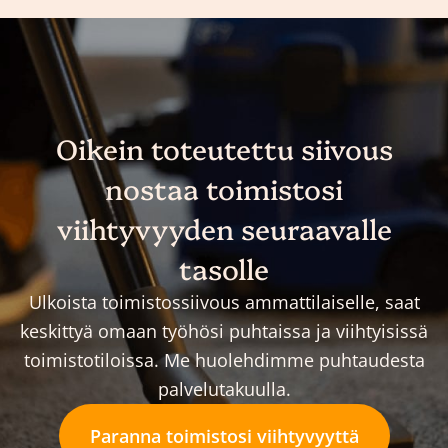
Oikein toteutettu siivous
nostaa toimistosi
viihtyvyyden seuraavalle
tasolle
Ulkoista toimistossiivous ammattilaiselle, saat
keskittyä omaan työhösi puhtaissa ja viihtyisissä
toimistotiloissa. Me huolehdimme puhtaudesta
palvelutakuulla.
Paranna toimistosi viihtyvyyttä