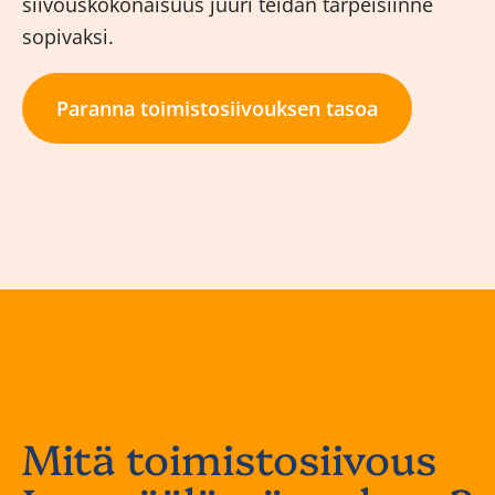
siivouskokonaisuus juuri teidän tarpeisiinne
sopivaksi.
Paranna toimistosiivouksen tasoa
Mitä toimistosiivous