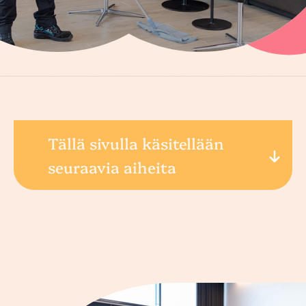
Tällä sivulla käsitellään
seuraavia aiheita