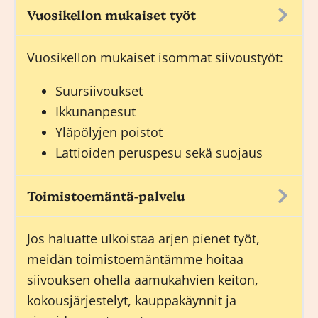
Vuosikellon mukaiset työt
Vuosikellon mukaiset isommat siivoustyöt:
Suursiivoukset
Ikkunanpesut
Yläpölyjen poistot
Lattioiden peruspesu sekä suojaus
Toimistoemäntä-palvelu
Jos haluatte ulkoistaa arjen pienet työt,
meidän
toimistoemäntämme
hoitaa
siivouksen ohella aamukahvien keiton,
kokousjärjestelyt, kauppakäynnit ja