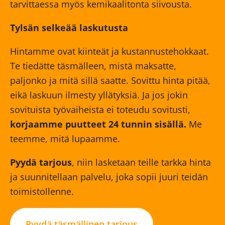
tarvittaessa myös kemikaalitonta siivousta.
Tylsän selkeää laskutusta
Hintamme ovat kiinteät ja kustannustehokkaat.
Te tiedätte täsmälleen, mistä maksatte,
paljonko ja mitä sillä saatte. Sovittu hinta pitää,
eikä laskuun ilmesty yllätyksiä. Ja jos jokin
sovituista työvaiheista ei toteudu sovitusti,
korjaamme puutteet 24 tunnin sisällä.
Me
teemme, mitä lupaamme.
Pyydä tarjous
, niin lasketaan teille tarkka hinta
ja suunnitellaan palvelu, joka sopii juuri teidän
toimistollenne.
Pyydä täsmällinen tarjous