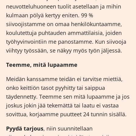
neuvotteluhuoneen tuolit asetellaan ja mihin
kulmaan pölyä kertyy eniten. 99 %
siivoojistamme on omaa henkilökuntaamme,
koulutettuja puhtauden ammattilaisia, joiden
työhyvinvointiin me panostamme. Kun siivooja
viihtyy työssään, se näkyy myös työn jäljessä.
Teemme, mitä lupaamme
Meidän kanssamme teidän ei tarvitse miettiä,
onko keittiön tasot pyyhitty tai saippua
täydennetty. Teemme sen mitä lupaamme ja jos
joskus jokin jää tekemättä tai laatu ei vastaa
sovittua, korjaamme puutteet 24 tunnin sisällä.
Pyydä tarjous
, niin suunnitellaan