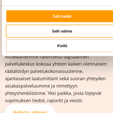
ja palautteet toiminnanohjausjärjestelmäämme.
Tämä takaa, että olemme aina ajan tasalla
Salli kaikki
tilojesi ja asiakkuutesi osalta. Raportoimme
sinulle säännöllisesti sopimuksen mukaan.
Salli valinta
Digitaalinen palvelukeskus pitää teidät
kartalla
Kiellä
Asiakkaillemme rakennettu digitaalinen
palvelukeskus kokoaa yhteen kaiken olennaisen:
räätälöidyn palvelukokonaisuutenne,
ajantasaiset laatumittarit sekä suoran yhteyden
asiakaspalveluumme ja nimettyyn
yhteyshenkilöönne. Yksi paikka, josta löytyvät
sopimuksen tiedot, raportit ja viestit.
Helpota arkeasi