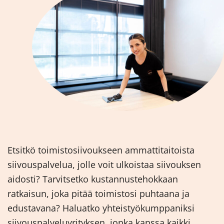
Etsitkö toimistosiivoukseen ammattitaitoista
siivouspalvelua, jolle voit ulkoistaa siivouksen
aidosti? Tarvitsetko kustannustehokkaan
ratkaisun, joka pitää toimistosi puhtaana ja
edustavana? Haluatko yhteistyökumppaniksi
siivouspalveluyrityksen, jonka kanssa kaikki