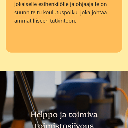
jokaiselle esihenkilölle ja ohjaajalle on
suunniteltu koulutuspolku, joka johtaa
ammatilliseen tutkintoon.
Helppo ja toimiva
toimistosiivous