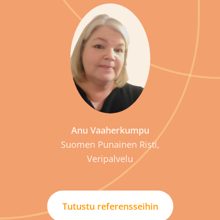
P
Anu Vaaherkumpu
Suomen Punainen Risti,
Veripalvelu
Tutustu referensseihin