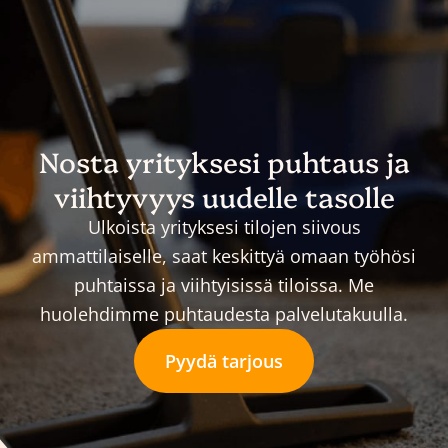
Nosta yrityksesi puhtaus ja
viihtyvyys uudelle tasolle
Ulkoista yrityksesi tilojen siivous
ammattilaiselle, saat keskittyä omaan työhösi
puhtaissa ja viihtyisissä tiloissa. Me
huolehdimme puhtaudesta palvelutakuulla.
Pyydä tarjous