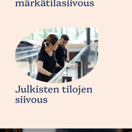
märkätilasiivous
Julkisten tilojen
siivous