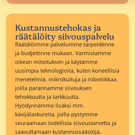
Kustannustehokas ja
räätälöity siivouspalvelu
Räätälöimme palvelumme tarpeidenne
ja budjettinne mukaan. Varmistamme
oikean mitoituksen ja käytämme
uusimpia teknologioita, kuten koneellisia
menetelmiä, mikrokuituja ja robotiikkaa,
joilla parannamme siivouksen
tehokkuutta ja tarkkuutta.
Hyödynnämme lisäksi mm.
kävijälaskureita, joilla pystymme
seuraamaan todellista siivoustarvetta ja
saavuttamaan kustannussäästöjä.