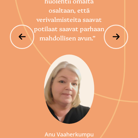
huolehtii omalta
hoi
osaltaan, että
por
verivalmisteita saavat
potilaat saavat parhaan
mahdollisen avun.”
P
Anu Vaaherkumpu