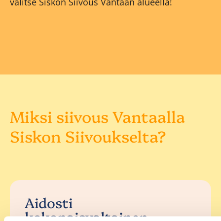
valitse Siskon Siivous Vantaan alueella!
Miksi siivous Vantaalla
Siskon Siivoukselta?
Aidosti
kokonaisvaltainen