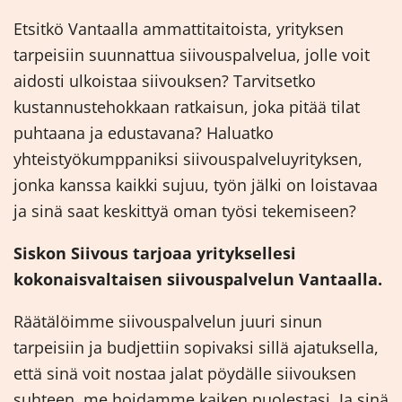
Etsitkö Vantaalla ammattitaitoista, yrityksen
tarpeisiin suunnattua siivouspalvelua, jolle voit
aidosti ulkoistaa siivouksen? Tarvitsetko
kustannustehokkaan ratkaisun, joka pitää tilat
puhtaana ja edustavana? Haluatko
yhteistyökumppaniksi siivouspalveluyrityksen,
jonka kanssa kaikki sujuu, työn jälki on loistavaa
ja sinä saat keskittyä oman työsi tekemiseen?
Siskon Siivous tarjoaa yrityksellesi
kokonaisvaltaisen siivouspalvelun Vantaalla.
Räätälöimme siivouspalvelun juuri sinun
tarpeisiin ja budjettiin sopivaksi sillä ajatuksella,
että sinä voit nostaa jalat pöydälle siivouksen
suhteen, me hoidamme kaiken puolestasi. Ja sinä