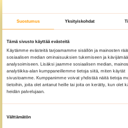
siivouspalvelu
Voitte ulkoistaa siivouksen meille täysin.
Suostumus
Yksityiskohdat
T
Laadimme yhdessä kanssanne
vuosikellosuunnitelman ja sen jälkeen
me hoidamme loput. Meidän
Tämä sivusto käyttää evästeitä
ammattitaitoiset ja koulutetut siivoojat
Käytämme evästeitä tarjoamamme sisällön ja mainosten räät
varmistavat, että tilat ovat siivouksen
sosiaalisen median ominaisuuksien tukemiseen ja kävijäm
jälkeen puhtaat, edustavat ja täysin
analysoimiseen. Lisäksi jaamme sosiaalisen median, mainos
käyttövalmiit.
analytiikka-alan kumppaneillemme tietoja siitä, miten käytät
sivustoamme. Kumppanimme voivat yhdistää näitä tietoja mu
tietoihin, joita olet antanut heille tai joita on kerätty, kun olet 
heidän palvelujaan.
Suostumuksen
Välttämätön
valinta