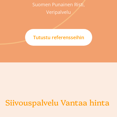
Suomen Punainen Risti,
Veripalvelu
Tutustu referensseihin
Siivouspalvelu Vantaa hinta