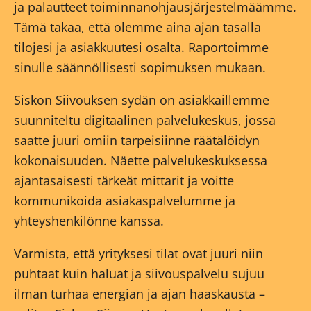
ja palautteet toiminnanohjausjärjestelmäämme.
Tämä takaa, että olemme aina ajan tasalla
tilojesi ja asiakkuutesi osalta. Raportoimme
sinulle säännöllisesti sopimuksen mukaan.
Siskon Siivouksen sydän on asiakkaillemme
suunniteltu digitaalinen palvelukeskus, jossa
saatte juuri omiin tarpeisiinne räätälöidyn
kokonaisuuden. Näette palvelukeskuksessa
ajantasaisesti tärkeät mittarit ja voitte
kommunikoida asiakaspalvelumme ja
yhteyshenkilönne kanssa.
Varmista, että yrityksesi tilat ovat juuri niin
puhtaat kuin haluat ja siivouspalvelu sujuu
ilman turhaa energian ja ajan haaskausta –