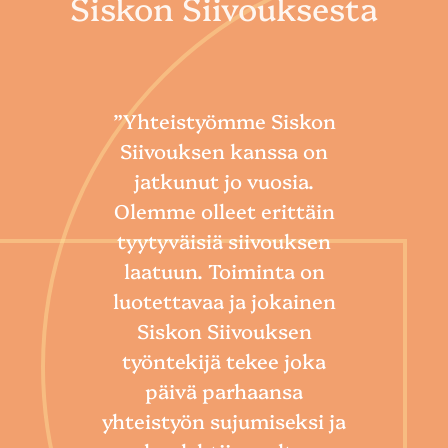
Siskon Siivouksesta
”Yhteistyömme Siskon
Siivouksen kanssa on
jatkunut jo vuosia.
Olemme olleet erittäin
tyytyväisiä siivouksen
laatuun. Toiminta on
“
luotettavaa ja jokainen
Sii
Siskon Siivouksen
he
työntekijä tekee joka
Toim
päivä parhaansa
niin
yhteistyön sujumiseksi ja
so