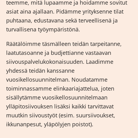
teemme, mitä lupaamme ja hoidamme sovitut
asiat aina ajallaan. Pidämme yrityksenne tilat
puhtaana, edustavana sekä terveellisenä ja
turvallisena työympäristönä.
Räätälöimme täsmälleen teidän tarpeitanne,
laatutasoanne ja budjettianne vastaavan
siivouspalvelukokonaisuuden. Laadimme
yhdessä teidän kanssanne
vuosikellosuunnitelman. Noudatamme
toiminnassamme elinkaariajattelua, joten
sisällytämme vuosikellosuunnitelmaan
ylläpitosiivouksen lisäksi kaikki tarvittavat
muutkin siivoustyöt (esim. suursiivoukset,
ikkunanpesut, yläpölyjen poistot).