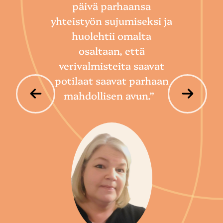
päivä parhaansa
niin
yhteistyön sujumiseksi ja
so
huolehtii omalta
hoi
osaltaan, että
por
verivalmisteita saavat
potilaat saavat parhaan
mahdollisen avun.”
P