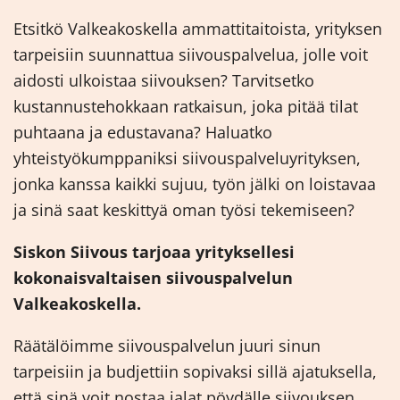
Etsitkö Valkeakoskella ammattitaitoista, yrityksen
tarpeisiin suunnattua siivouspalvelua, jolle voit
aidosti ulkoistaa siivouksen? Tarvitsetko
kustannustehokkaan ratkaisun, joka pitää tilat
puhtaana ja edustavana? Haluatko
yhteistyökumppaniksi siivouspalveluyrityksen,
jonka kanssa kaikki sujuu, työn jälki on loistavaa
ja sinä saat keskittyä oman työsi tekemiseen?
Siskon Siivous tarjoaa yrityksellesi
kokonaisvaltaisen siivouspalvelun
Valkeakoskella.
Räätälöimme siivouspalvelun juuri sinun
tarpeisiin ja budjettiin sopivaksi sillä ajatuksella,
että sinä voit nostaa jalat pöydälle siivouksen