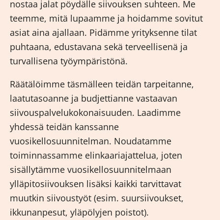
nostaa jalat pöydälle siivouksen suhteen. Me
teemme, mitä lupaamme ja hoidamme sovitut
asiat aina ajallaan. Pidämme yrityksenne tilat
puhtaana, edustavana sekä terveellisenä ja
turvallisena työympäristönä.
Räätälöimme täsmälleen teidän tarpeitanne,
laatutasoanne ja budjettianne vastaavan
siivouspalvelukokonaisuuden. Laadimme
yhdessä teidän kanssanne
vuosikellosuunnitelman. Noudatamme
toiminnassamme elinkaariajattelua, joten
sisällytämme vuosikellosuunnitelmaan
ylläpitosiivouksen lisäksi kaikki tarvittavat
muutkin siivoustyöt (esim. suursiivoukset,
ikkunanpesut, yläpölyjen poistot).