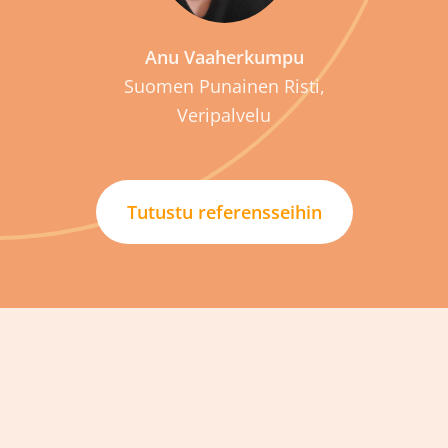
Anu Vaaherkumpu
Suomen Punainen Risti,
Veripalvelu
Tutustu referensseihin