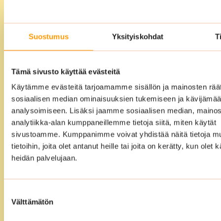
Aidosti
kokonaisvaltainen
Suostumus
Yksityiskohdat
T
siivouspalvelu
Voitte ulkoistaa siivouksen meille täysin.
Laadimme yhdessä kanssanne
Tämä sivusto käyttää evästeitä
vuosikellosuunnitelman ja sen jälkeen
Käytämme evästeitä tarjoamamme sisällön ja mainosten räät
sosiaalisen median ominaisuuksien tukemiseen ja kävijäm
me hoidamme loput. Meidän
analysoimiseen. Lisäksi jaamme sosiaalisen median, mainos
ammattitaitoiset ja koulutetut siivoojat
analytiikka-alan kumppaneillemme tietoja siitä, miten käytät
varmistavat, että tilat ovat siivouksen
sivustoamme. Kumppanimme voivat yhdistää näitä tietoja mu
jälkeen puhtaat, edustavat ja täysin
tietoihin, joita olet antanut heille tai joita on kerätty, kun olet 
käyttövalmiit.
heidän palvelujaan.
Suostumuksen
Välttämätön
valinta