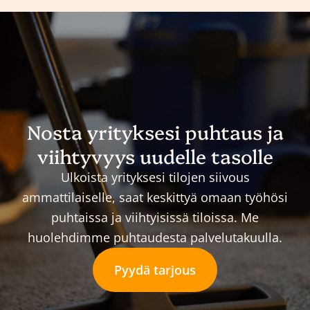
Nosta yrityksesi puhtaus ja
viihtyvyys uudelle tasolle
Ulkoista yrityksesi tilojen siivous
ammattilaiselle, saat keskittyä omaan työhösi
puhtaissa ja viihtyisissä tiloissa. Me
huolehdimme puhtaudesta palvelutakuulla.
Pyydä tarjous