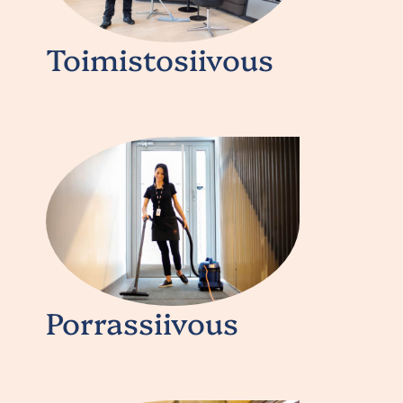
Toimistosiivous
Porrassiivous