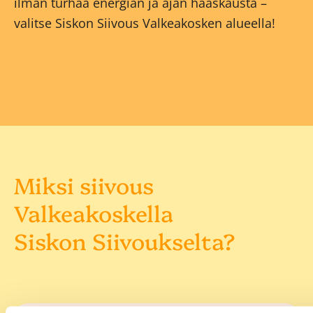
ilman turhaa energian ja ajan haaskausta –
valitse Siskon Siivous Valkeakosken alueella!
Miksi siivous
Valkeakoskella
Siskon Siivoukselta?