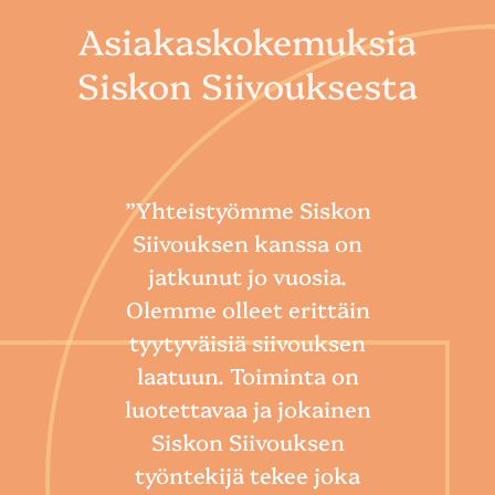
Asiakaskokemuksia
Siskon Siivouksesta
”Yhteistyömme Siskon
Siivouksen kanssa on
jatkunut jo vuosia.
Olemme olleet erittäin
tyytyväisiä siivouksen
laatuun. Toiminta on
“
luotettavaa ja jokainen
Sii
Siskon Siivouksen
he
työntekijä tekee joka
Toim