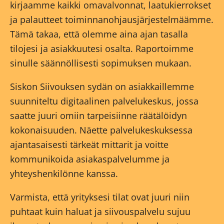
kirjaamme kaikki omavalvonnat, laatukierrokset
ja palautteet toiminnanohjausjärjestelmäämme.
Tämä takaa, että olemme aina ajan tasalla
tilojesi ja asiakkuutesi osalta. Raportoimme
sinulle säännöllisesti sopimuksen mukaan.
Siskon Siivouksen sydän on asiakkaillemme
suunniteltu digitaalinen palvelukeskus, jossa
saatte juuri omiin tarpeisiinne räätälöidyn
kokonaisuuden. Näette palvelukeskuksessa
ajantasaisesti tärkeät mittarit ja voitte
kommunikoida asiakaspalvelumme ja
yhteyshenkilönne kanssa.
Varmista, että yrityksesi tilat ovat juuri niin
puhtaat kuin haluat ja siivouspalvelu sujuu