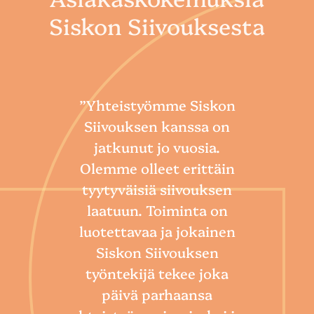
Siskon Siivouksesta
”Yhteistyömme Siskon
Siivouksen kanssa on
jatkunut jo vuosia.
Olemme olleet erittäin
tyytyväisiä siivouksen
laatuun. Toiminta on
“
luotettavaa ja jokainen
Sii
Siskon Siivouksen
he
työntekijä tekee joka
Toim
päivä parhaansa
niin