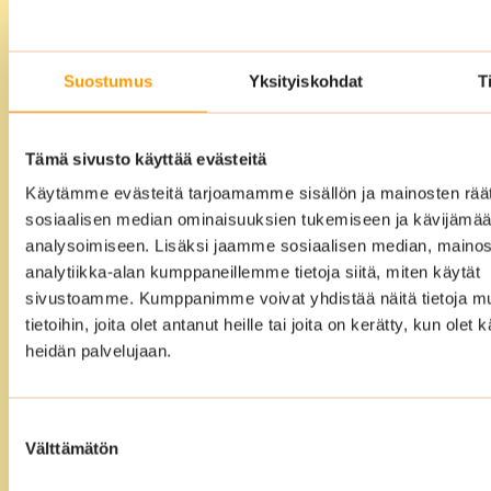
kokonaisvaltainen
siivouspalvelu
Suostumus
Yksityiskohdat
T
Voitte ulkoistaa siivouksen meille täysin.
Laadimme yhdessä kanssanne
vuosikellosuunnitelman ja sen jälkeen
Tämä sivusto käyttää evästeitä
me hoidamme loput. Meidän
Käytämme evästeitä tarjoamamme sisällön ja mainosten räät
ammattitaitoiset ja koulutetut siivoojat
sosiaalisen median ominaisuuksien tukemiseen ja kävijäm
varmistavat, että tilat ovat siivouksen
analysoimiseen. Lisäksi jaamme sosiaalisen median, mainos
jälkeen puhtaat, edustavat ja täysin
analytiikka-alan kumppaneillemme tietoja siitä, miten käytät
sivustoamme. Kumppanimme voivat yhdistää näitä tietoja mu
käyttövalmiit.
tietoihin, joita olet antanut heille tai joita on kerätty, kun olet 
heidän palvelujaan.
Suostumuksen
Välttämätön
valinta