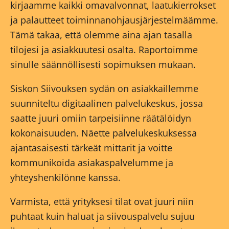
kirjaamme kaikki omavalvonnat, laatukierrokset
ja palautteet toiminnanohjausjärjestelmäämme.
Tämä takaa, että olemme aina ajan tasalla
tilojesi ja asiakkuutesi osalta. Raportoimme
sinulle säännöllisesti sopimuksen mukaan.
Siskon Siivouksen sydän on asiakkaillemme
suunniteltu digitaalinen palvelukeskus, jossa
saatte juuri omiin tarpeisiinne räätälöidyn
kokonaisuuden. Näette palvelukeskuksessa
ajantasaisesti tärkeät mittarit ja voitte
kommunikoida asiakaspalvelumme ja
yhteyshenkilönne kanssa.
Varmista, että yrityksesi tilat ovat juuri niin
puhtaat kuin haluat ja siivouspalvelu sujuu