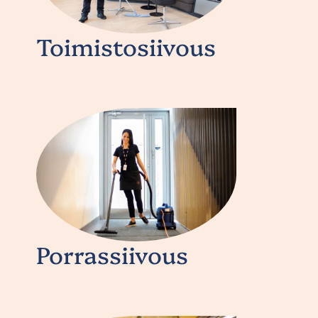
Toimistosiivous
Porrassiivous