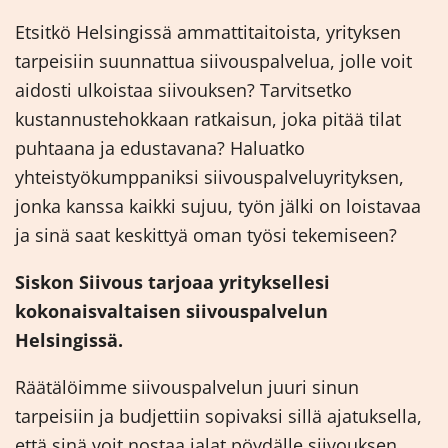
Etsitkö Helsingissä ammattitaitoista, yrityksen
tarpeisiin suunnattua siivouspalvelua, jolle voit
aidosti ulkoistaa siivouksen? Tarvitsetko
kustannustehokkaan ratkaisun, joka pitää tilat
puhtaana ja edustavana? Haluatko
yhteistyökumppaniksi siivouspalveluyrityksen,
jonka kanssa kaikki sujuu, työn jälki on loistavaa
ja sinä saat keskittyä oman työsi tekemiseen?
Siskon Siivous tarjoaa yrityksellesi
kokonaisvaltaisen siivouspalvelun
Helsingissä.
Räätälöimme siivouspalvelun juuri sinun
tarpeisiin ja budjettiin sopivaksi sillä ajatuksella,
että sinä voit nostaa jalat pöydälle siivouksen