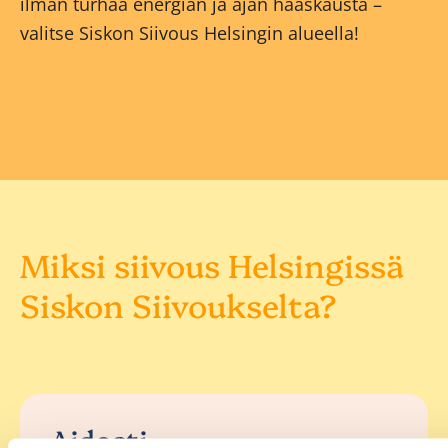
ilman turhaa energian ja ajan haaskausta –
valitse Siskon Siivous Helsingin alueella!
Miksi siivous Helsingissä
Siskon Siivoukselta?
Aidosti