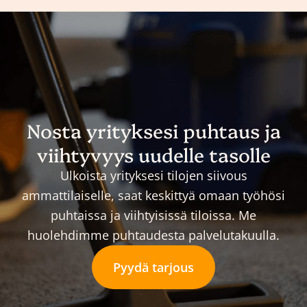
Nosta yrityksesi puhtaus ja
viihtyvyys uudelle tasolle
Ulkoista yrityksesi tilojen siivous
ammattilaiselle, saat keskittyä omaan työhösi
puhtaissa ja viihtyisissä tiloissa. Me
huolehdimme puhtaudesta palvelutakuulla.
Pyydä tarjous