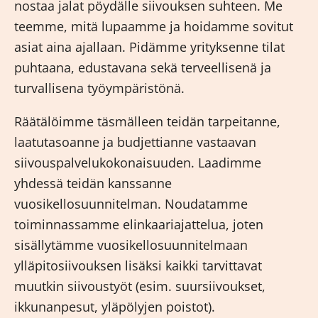
nostaa jalat pöydälle siivouksen suhteen. Me
teemme, mitä lupaamme ja hoidamme sovitut
asiat aina ajallaan. Pidämme yrityksenne tilat
puhtaana, edustavana sekä terveellisenä ja
turvallisena työympäristönä.
Räätälöimme täsmälleen teidän tarpeitanne,
laatutasoanne ja budjettianne vastaavan
siivouspalvelukokonaisuuden. Laadimme
yhdessä teidän kanssanne
vuosikellosuunnitelman. Noudatamme
toiminnassamme elinkaariajattelua, joten
sisällytämme vuosikellosuunnitelmaan
ylläpitosiivouksen lisäksi kaikki tarvittavat
muutkin siivoustyöt (esim. suursiivoukset,
ikkunanpesut, yläpölyjen poistot).