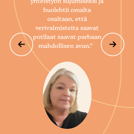
yhteistyön sujumiseksi ja
so
huolehtii omalta
hoi
osaltaan, että
por
verivalmisteita saavat
potilaat saavat parhaan
mahdollisen avun.”
P