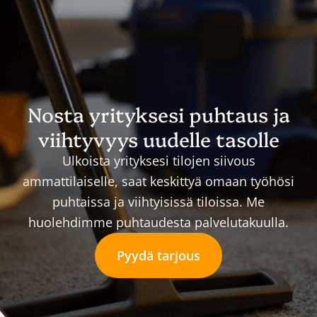
Nosta yrityksesi puhtaus ja
viihtyvyys uudelle tasolle
Ulkoista yrityksesi tilojen siivous
ammattilaiselle, saat keskittyä omaan työhösi
puhtaissa ja viihtyisissä tiloissa. Me
huolehdimme puhtaudesta palvelutakuulla.
Pyydä tarjous