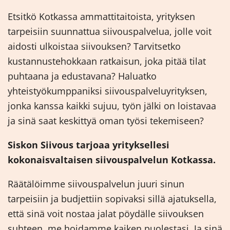
Etsitkö Kotkassa ammattitaitoista, yrityksen
tarpeisiin suunnattua siivouspalvelua, jolle voit
aidosti ulkoistaa siivouksen? Tarvitsetko
kustannustehokkaan ratkaisun, joka pitää tilat
puhtaana ja edustavana? Haluatko
yhteistyökumppaniksi siivouspalveluyrityksen,
jonka kanssa kaikki sujuu, työn jälki on loistavaa
ja sinä saat keskittyä oman työsi tekemiseen?
Siskon Siivous tarjoaa yrityksellesi
kokonaisvaltaisen siivouspalvelun Kotkassa.
Räätälöimme siivouspalvelun juuri sinun
tarpeisiin ja budjettiin sopivaksi sillä ajatuksella,
että sinä voit nostaa jalat pöydälle siivouksen
suhteen, me hoidamme kaiken puolestasi. Ja sinä