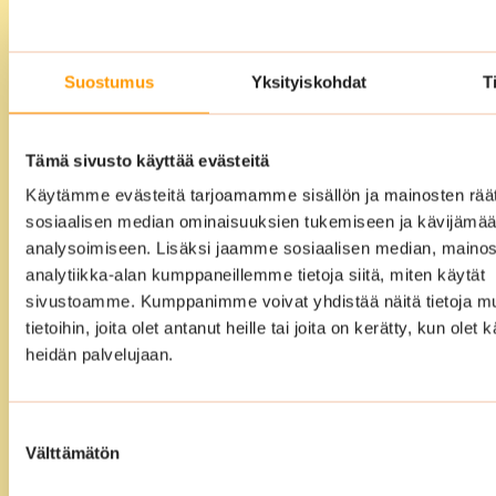
siivouspalvelu
Voitte ulkoistaa siivouksen meille täysin.
Suostumus
Yksityiskohdat
T
Laadimme yhdessä kanssanne
vuosikellosuunnitelman ja sen jälkeen
me hoidamme loput. Meidän
Tämä sivusto käyttää evästeitä
ammattitaitoiset ja koulutetut siivoojat
Käytämme evästeitä tarjoamamme sisällön ja mainosten räät
varmistavat, että tilat ovat siivouksen
sosiaalisen median ominaisuuksien tukemiseen ja kävijäm
jälkeen puhtaat, edustavat ja täysin
analysoimiseen. Lisäksi jaamme sosiaalisen median, mainos
käyttövalmiit.
analytiikka-alan kumppaneillemme tietoja siitä, miten käytät
sivustoamme. Kumppanimme voivat yhdistää näitä tietoja mu
tietoihin, joita olet antanut heille tai joita on kerätty, kun olet 
heidän palvelujaan.
Suostumuksen
Välttämätön
valinta