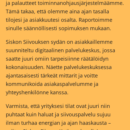
ja palautteet toiminnanohjausjärjestelmäämme.
Tämä takaa, että olemme aina ajan tasalla
tilojesi ja asiakkuutesi osalta. Raportoimme
sinulle säännöllisesti sopimuksen mukaan.
Siskon Siivouksen sydän on asiakkaillemme
suunniteltu digitaalinen palvelukeskus, jossa
saatte juuri omiin tarpeisiinne räätälöidyn
kokonaisuuden. Näette palvelukeskuksessa
ajantasaisesti tärkeät mittarit ja voitte
kommunikoida asiakaspalvelumme ja
yhteyshenkilönne kanssa.
Varmista, että yrityksesi tilat ovat juuri niin
puhtaat kuin haluat ja siivouspalvelu sujuu
ilman turhaa energian ja ajan haaskausta –