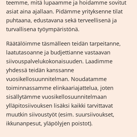
teemme, mitä lupaamme ja hoidamme sovitut
asiat aina ajallaan. Pidämme yrityksenne tilat
puhtaana, edustavana sekä terveellisenä ja
turvallisena työympäristönä.
Räätälöimme täsmälleen teidän tarpeitanne,
laatutasoanne ja budjettianne vastaavan
siivouspalvelukokonaisuuden. Laadimme
yhdessä teidän kanssanne
vuosikellosuunnitelman. Noudatamme
toiminnassamme elinkaariajattelua, joten
sisällytämme vuosikellosuunnitelmaan
ylläpitosiivouksen lisäksi kaikki tarvittavat
muutkin siivoustyöt (esim. suursiivoukset,
ikkunanpesut, yläpölyjen poistot).