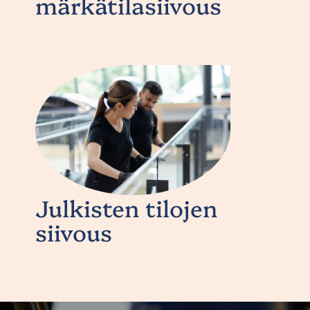
märkätilasiivous
Julkisten tilojen
siivous