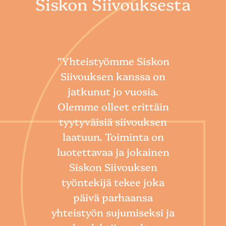
Siskon Siivouksesta
”Yhteistyömme Siskon
Siivouksen kanssa on
jatkunut jo vuosia.
Olemme olleet erittäin
tyytyväisiä siivouksen
laatuun. Toiminta on
“
luotettavaa ja jokainen
Sii
Siskon Siivouksen
he
työntekijä tekee joka
Toim
päivä parhaansa
niin
yhteistyön sujumiseksi ja
so