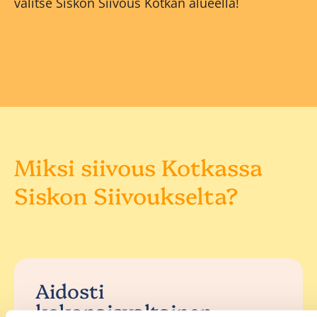
valitse Siskon Siivous Kotkan alueella!
Miksi siivous Kotkassa
Siskon Siivoukselta?
Aidosti
kokonaisvaltainen