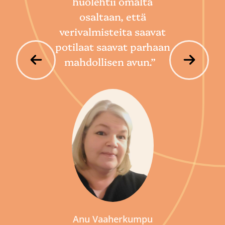
huolehtii omalta
hoi
osaltaan, että
por
verivalmisteita saavat
potilaat saavat parhaan
mahdollisen avun.”
P
Anu Vaaherkumpu