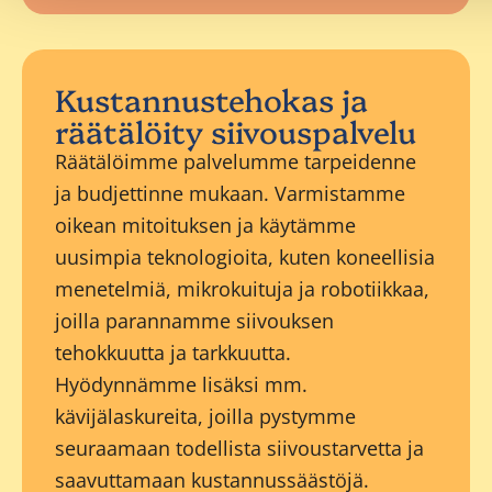
Kustannustehokas ja
räätälöity siivouspalvelu
Räätälöimme palvelumme tarpeidenne
ja budjettinne mukaan. Varmistamme
oikean mitoituksen ja käytämme
uusimpia teknologioita, kuten koneellisia
menetelmiä, mikrokuituja ja robotiikkaa,
joilla parannamme siivouksen
tehokkuutta ja tarkkuutta.
Hyödynnämme lisäksi mm.
kävijälaskureita, joilla pystymme
seuraamaan todellista siivoustarvetta ja
saavuttamaan kustannussäästöjä.