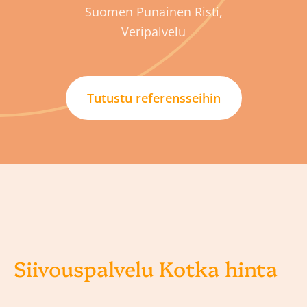
Suomen Punainen Risti,
Veripalvelu
Tutustu referensseihin
Siivouspalvelu Kotka hinta