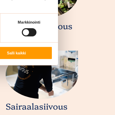
Myymäläsiivous
Markkinointi
Salli kaikki
Sairaalasiivous