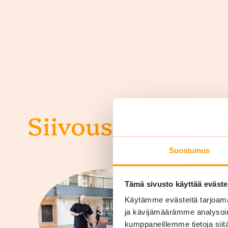
Siivouspalvelut y
Suostumus
Tämä sivusto käyttää eväste
Käytämme evästeitä tarjoama
ja kävijämäärämme analysoim
kumppaneillemme tietoja siitä