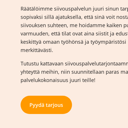
Räätälöimme siivouspalvelun juuri sinun tarpe
sopivaksi sillä ajatuksella, että sinä voit nos
siivouksen suhteen, me hoidamme kaiken puo
varmuuden, että tilat ovat aina siistit ja edus
keskittyä omaan työhönsä ja työympäristösi
merkittävästi.
Tutustu kattavaan siivouspalvelutarjontaamme 
yhteyttä meihin, niin suunnitellaan paras m
palvelukokonaisuus juuri teille!
Pyydä tarjous