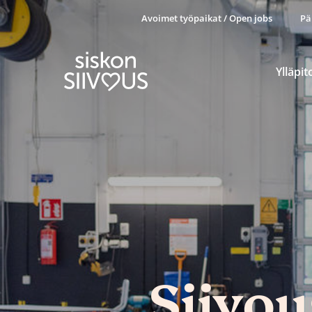
Avoimet työpaikat / Open jobs
Pä
Ylläpit
Siivo