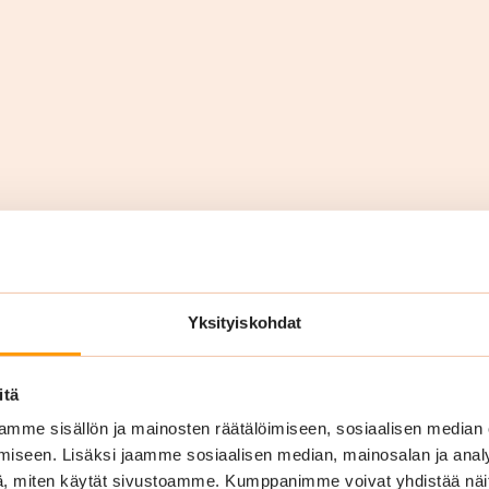
rityksille Hyvinkää
Yksityiskohdat
itä
mme sisällön ja mainosten räätälöimiseen, sosiaalisen median
iseen. Lisäksi jaamme sosiaalisen median, mainosalan ja analy
, miten käytät sivustoamme. Kumppanimme voivat yhdistää näitä t