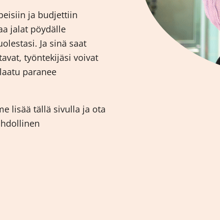
isiin ja budjettiin
taa jalat pöydälle
lestasi. Ja sinä saat
tavat, työntekijäsi voivat
 laatu paranee
lisää tällä sivulla ja ota
ahdollinen