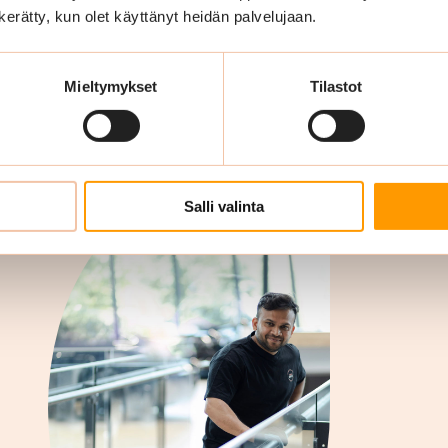
n kerätty, kun olet käyttänyt heidän palvelujaan.
Porrassiivous
Mieltymykset
Tilastot
Salli valinta