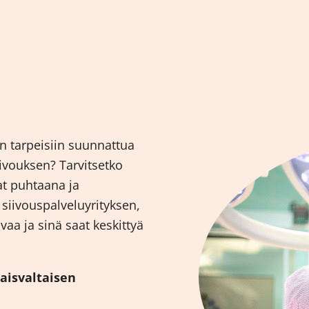
en tarpeisiin suunnattua
siivouksen? Tarvitsetko
at puhtaana ja
siivouspalveluyrityksen,
vaa ja sinä saat keskittyä
naisvaltaisen