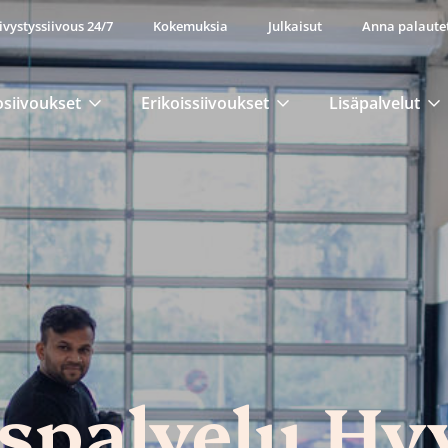
ivystyssiivous 24/7
Kokemuksia
Julkaisut
Anna palaute
osiivoukset
Erikoissiivoukset
Lisäpalvelut
uspalvelu Hy