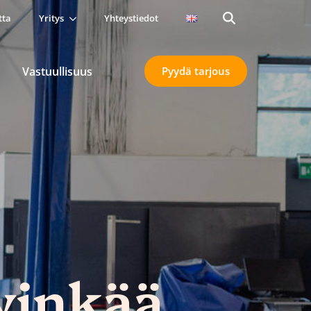
tta
Yritys
Yhteystiedot
Search
for:
Vastuullisuus
Pyydä tarjous
vinkää