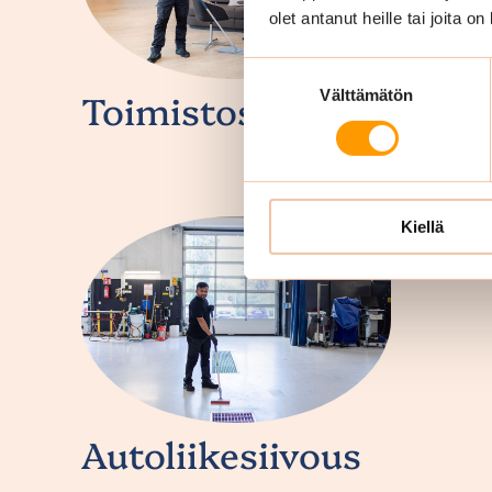
olet antanut heille tai joita o
Suostumuksen
Toimistosiivous
Välttämätön
valinta
Kiellä
Autoliikesiivous