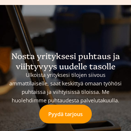
Nosta yrityksesi puhtaus ja
viihtyvyys uudelle tasolle
Ulkoista yrityksesi tilojen siivous
ammattilaiselle, saat keskittyä omaan työhösi
puhtaissa ja viihtyisissä tiloissa. Me
huolehdimme puhtaudesta palvelutakuulla.
Pyydä tarjous