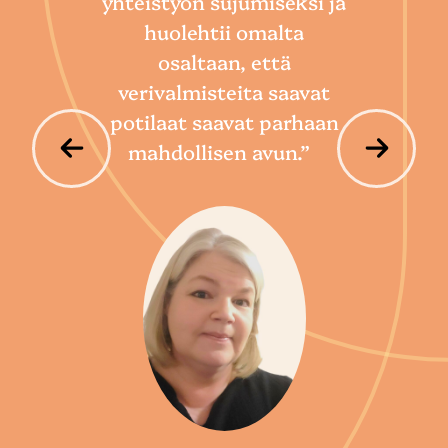
yhteistyön sujumiseksi ja
so
huolehtii omalta
hoi
osaltaan, että
por
verivalmisteita saavat
potilaat saavat parhaan
mahdollisen avun.”
P