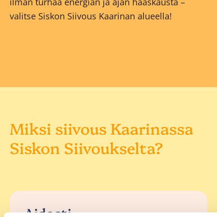
ilman turhaa energian ja ajan haaskausta –
valitse Siskon Siivous Kaarinan alueella!
Miksi siivous Kaarinassa
Siskon Siivoukselta?
Aidosti