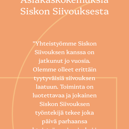
Siskon Siivouksesta
”Yhteistyömme Siskon
Siivouksen kanssa on
jatkunut jo vuosia.
Olemme olleet erittäin
tyytyväisiä siivouksen
laatuun. Toiminta on
“
luotettavaa ja jokainen
Sii
Siskon Siivouksen
he
työntekijä tekee joka
Toim
päivä parhaansa
niin