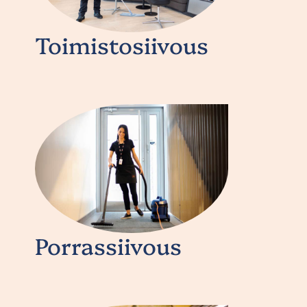
Toimistosiivous
Porrassiivous