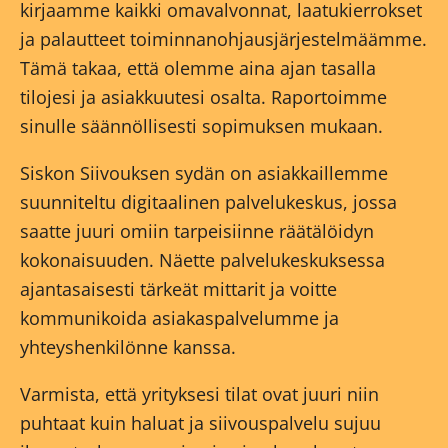
kirjaamme kaikki omavalvonnat, laatukierrokset
ja palautteet toiminnanohjausjärjestelmäämme.
Tämä takaa, että olemme aina ajan tasalla
tilojesi ja asiakkuutesi osalta. Raportoimme
sinulle säännöllisesti sopimuksen mukaan.
Siskon Siivouksen sydän on asiakkaillemme
suunniteltu digitaalinen palvelukeskus, jossa
saatte juuri omiin tarpeisiinne räätälöidyn
kokonaisuuden. Näette palvelukeskuksessa
ajantasaisesti tärkeät mittarit ja voitte
kommunikoida asiakaspalvelumme ja
yhteyshenkilönne kanssa.
Varmista, että yrityksesi tilat ovat juuri niin
puhtaat kuin haluat ja siivouspalvelu sujuu