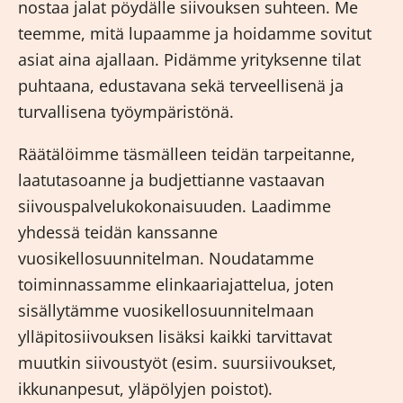
nostaa jalat pöydälle siivouksen suhteen. Me
teemme, mitä lupaamme ja hoidamme sovitut
asiat aina ajallaan. Pidämme yrityksenne tilat
puhtaana, edustavana sekä terveellisenä ja
turvallisena työympäristönä.
Räätälöimme täsmälleen teidän tarpeitanne,
laatutasoanne ja budjettianne vastaavan
siivouspalvelukokonaisuuden. Laadimme
yhdessä teidän kanssanne
vuosikellosuunnitelman. Noudatamme
toiminnassamme elinkaariajattelua, joten
sisällytämme vuosikellosuunnitelmaan
ylläpitosiivouksen lisäksi kaikki tarvittavat
muutkin siivoustyöt (esim. suursiivoukset,
ikkunanpesut, yläpölyjen poistot).