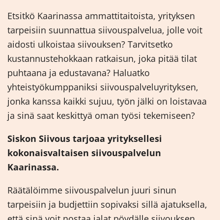
Etsitkö Kaarinassa ammattitaitoista, yrityksen
tarpeisiin suunnattua siivouspalvelua, jolle voit
aidosti ulkoistaa siivouksen? Tarvitsetko
kustannustehokkaan ratkaisun, joka pitää tilat
puhtaana ja edustavana? Haluatko
yhteistyökumppaniksi siivouspalveluyrityksen,
jonka kanssa kaikki sujuu, työn jälki on loistavaa
ja sinä saat keskittyä oman työsi tekemiseen?
Siskon Siivous tarjoaa yrityksellesi
kokonaisvaltaisen siivouspalvelun
Kaarinassa.
Räätälöimme siivouspalvelun juuri sinun
tarpeisiin ja budjettiin sopivaksi sillä ajatuksella,
että sinä voit nostaa jalat pöydälle siivouksen