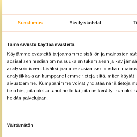
kokonaisvaltainen
siivouspalvelu
Suostumus
Yksityiskohdat
T
Voitte ulkoistaa siivouksen meille täysin.
Laadimme yhdessä kanssanne
vuosikellosuunnitelman ja sen jälkeen
Tämä sivusto käyttää evästeitä
me hoidamme loput. Meidän
Käytämme evästeitä tarjoamamme sisällön ja mainosten räät
ammattitaitoiset ja koulutetut siivoojat
sosiaalisen median ominaisuuksien tukemiseen ja kävijäm
varmistavat, että tilat ovat siivouksen
analysoimiseen. Lisäksi jaamme sosiaalisen median, mainos
jälkeen puhtaat, edustavat ja täysin
analytiikka-alan kumppaneillemme tietoja siitä, miten käytät
sivustoamme. Kumppanimme voivat yhdistää näitä tietoja mu
käyttövalmiit.
tietoihin, joita olet antanut heille tai joita on kerätty, kun olet 
heidän palvelujaan.
Suostumuksen
Välttämätön
valinta