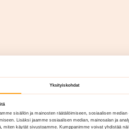
rityksille Kangasal
Yksityiskohdat
itä
mme sisällön ja mainosten räätälöimiseen, sosiaalisen median
iseen. Lisäksi jaamme sosiaalisen median, mainosalan ja analy
, miten käytät sivustoamme. Kumppanimme voivat yhdistää näitä t