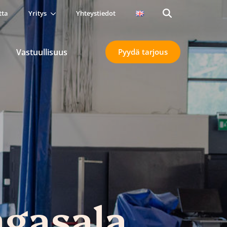
tta
Yritys
Yhteystiedot
Search
for:
Vastuullisuus
Pyydä tarjous
ngasala