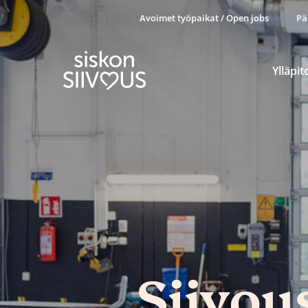
Avoimet työpaikat / Open jobs
Pä
Ylläpit
Siivou