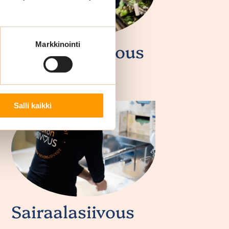
Myymäläsiivous
Markkinointi
Salli kaikki
Sairaalasiivous