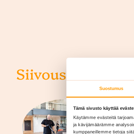
Siivouspalvelut y
Suostumus
Tämä sivusto käyttää eväste
Käytämme evästeitä tarjoama
ja kävijämäärämme analysoim
kumppaneillemme tietoja siitä