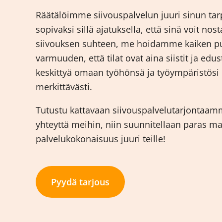
Räätälöimme siivouspalvelun juuri sinun tarpe
sopivaksi sillä ajatuksella, että sinä voit nos
siivouksen suhteen, me hoidamme kaiken puo
varmuuden, että tilat ovat aina siistit ja edus
keskittyä omaan työhönsä ja työympäristösi
merkittävästi.
Tutustu kattavaan siivouspalvelutarjontaamme 
yhteyttä meihin, niin suunnitellaan paras m
palvelukokonaisuus juuri teille!
Pyydä tarjous