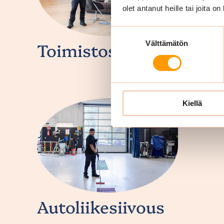
olet antanut heille tai joita o
Suostumuksen
Toimistosiivous
Välttämätön
valinta
Kiellä
Autoliikesiivous