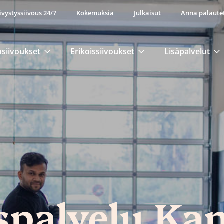
ivystyssiivous 24/7
Kokemuksia
Julkaisut
Anna palaute
osiivoukset
Erikoissiivoukset
Lisäpalvelut
spalvelu Ka