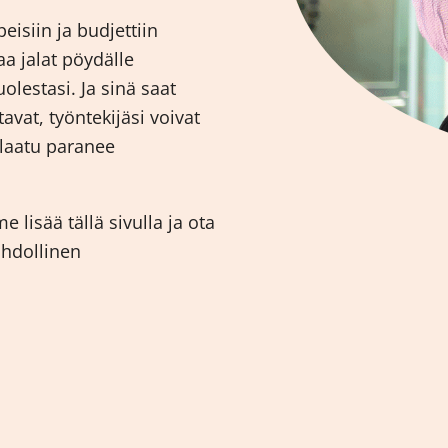
isiin ja budjettiin
taa jalat pöydälle
lestasi. Ja sinä saat
tavat, työntekijäsi voivat
 laatu paranee
lisää tällä sivulla ja ota
ahdollinen