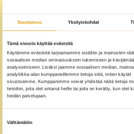
Aidosti
kokonaisvaltainen
Suostumus
Yksityiskohdat
T
siivouspalvelu
Voitte ulkoistaa siivouksen meille täysin.
Laadimme yhdessä kanssanne
Tämä sivusto käyttää evästeitä
vuosikellosuunnitelman ja sen jälkeen
Käytämme evästeitä tarjoamamme sisällön ja mainosten räät
sosiaalisen median ominaisuuksien tukemiseen ja kävijäm
me hoidamme loput. Meidän
analysoimiseen. Lisäksi jaamme sosiaalisen median, mainos
ammattitaitoiset ja koulutetut siivoojat
analytiikka-alan kumppaneillemme tietoja siitä, miten käytät
varmistavat, että tilat ovat siivouksen
sivustoamme. Kumppanimme voivat yhdistää näitä tietoja mu
jälkeen puhtaat, edustavat ja täysin
tietoihin, joita olet antanut heille tai joita on kerätty, kun olet 
käyttövalmiit.
heidän palvelujaan.
Suostumuksen
Välttämätön
valinta