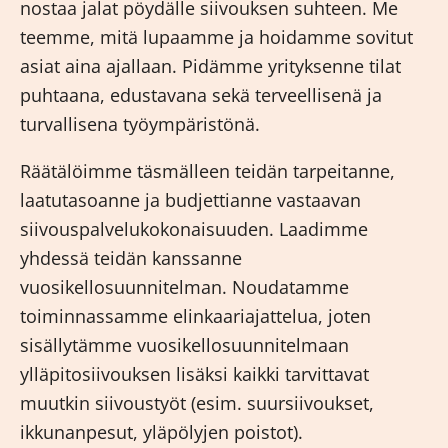
nostaa jalat pöydälle siivouksen suhteen. Me
teemme, mitä lupaamme ja hoidamme sovitut
asiat aina ajallaan. Pidämme yrityksenne tilat
puhtaana, edustavana sekä terveellisenä ja
turvallisena työympäristönä.
Räätälöimme täsmälleen teidän tarpeitanne,
laatutasoanne ja budjettianne vastaavan
siivouspalvelukokonaisuuden. Laadimme
yhdessä teidän kanssanne
vuosikellosuunnitelman. Noudatamme
toiminnassamme elinkaariajattelua, joten
sisällytämme vuosikellosuunnitelmaan
ylläpitosiivouksen lisäksi kaikki tarvittavat
muutkin siivoustyöt (esim. suursiivoukset,
ikkunanpesut, yläpölyjen poistot).