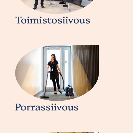
Toimistosiivous
Porrassiivous