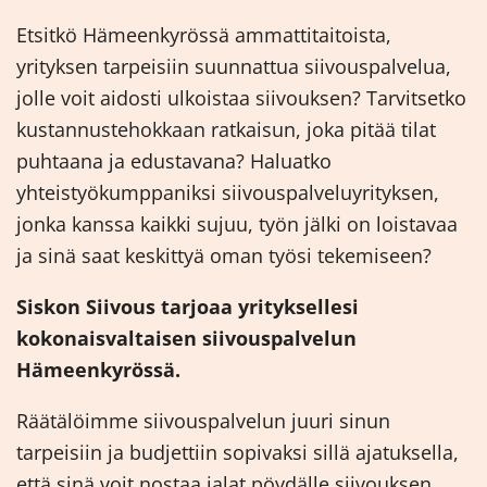
Etsitkö Hämeenkyrössä ammattitaitoista,
yrityksen tarpeisiin suunnattua siivouspalvelua,
jolle voit aidosti ulkoistaa siivouksen? Tarvitsetko
kustannustehokkaan ratkaisun, joka pitää tilat
puhtaana ja edustavana? Haluatko
yhteistyökumppaniksi siivouspalveluyrityksen,
jonka kanssa kaikki sujuu, työn jälki on loistavaa
ja sinä saat keskittyä oman työsi tekemiseen?
Siskon Siivous tarjoaa yrityksellesi
kokonaisvaltaisen siivouspalvelun
Hämeenkyrössä.
Räätälöimme siivouspalvelun juuri sinun
tarpeisiin ja budjettiin sopivaksi sillä ajatuksella,
että sinä voit nostaa jalat pöydälle siivouksen