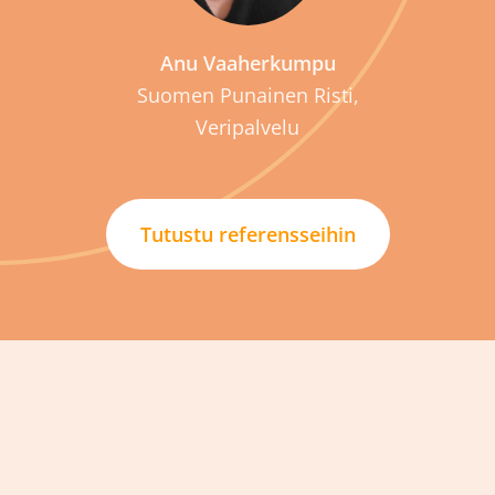
Anu Vaaherkumpu
Suomen Punainen Risti,
Veripalvelu
Tutustu referensseihin