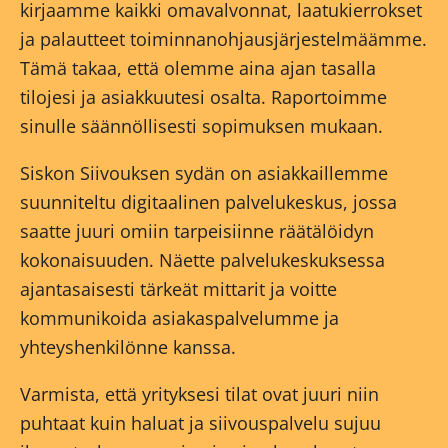
kirjaamme kaikki omavalvonnat, laatukierrokset
ja palautteet toiminnanohjausjärjestelmäämme.
Tämä takaa, että olemme aina ajan tasalla
tilojesi ja asiakkuutesi osalta. Raportoimme
sinulle säännöllisesti sopimuksen mukaan.
Siskon Siivouksen sydän on asiakkaillemme
suunniteltu digitaalinen palvelukeskus, jossa
saatte juuri omiin tarpeisiinne räätälöidyn
kokonaisuuden. Näette palvelukeskuksessa
ajantasaisesti tärkeät mittarit ja voitte
kommunikoida asiakaspalvelumme ja
yhteyshenkilönne kanssa.
Varmista, että yrityksesi tilat ovat juuri niin
puhtaat kuin haluat ja siivouspalvelu sujuu