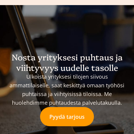
Nosta yrityksesi puhtaus ja
viihtyvyys uudelle tasolle
Ulkoista yrityksesi tilojen siivous
ammattilaiselle, saat keskittyä omaan työhösi
puhtaissa ja viihtyisissä tiloissa. Me
huolehdimme puhtaudesta palvelutakuulla.
Pyydä tarjous