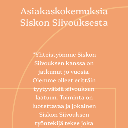
Asiakaskokemuksia
Siskon Siivouksesta
”Yhteistyömme Siskon
Siivouksen kanssa on
jatkunut jo vuosia.
Olemme olleet erittäin
tyytyväisiä siivouksen
laatuun. Toiminta on
“
luotettavaa ja jokainen
Sii
Siskon Siivouksen
he
työntekijä tekee joka
Toim