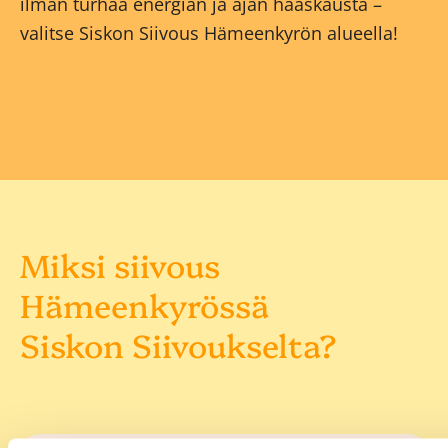
ilman turhaa energian ja ajan haaskausta –
valitse Siskon Siivous Hämeenkyrön alueella!
Miksi siivous
Hämeenkyrössä
Siskon Siivoukselta?