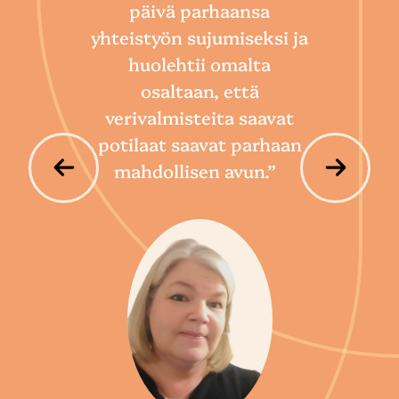
päivä parhaansa
niin
yhteistyön sujumiseksi ja
so
huolehtii omalta
hoi
osaltaan, että
por
verivalmisteita saavat
potilaat saavat parhaan
mahdollisen avun.”
P