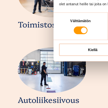
olet antanut heille tai joita o
Suostumuksen
Toimistosiivous
Välttämätön
valinta
Kiellä
Autoliikesiivous