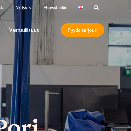
tta
Yritys
Yhteystiedot
Search
for:
Vastuullisuus
Pyydä tarjous
Pori