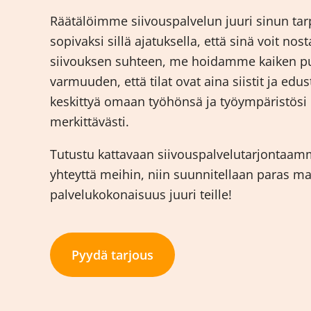
Räätälöimme siivouspalvelun juuri sinun tarpe
sopivaksi sillä ajatuksella, että sinä voit nos
siivouksen suhteen, me hoidamme kaiken puo
varmuuden, että tilat ovat aina siistit ja edus
keskittyä omaan työhönsä ja työympäristösi
merkittävästi.
Tutustu kattavaan siivouspalvelutarjontaamme 
yhteyttä meihin, niin suunnitellaan paras m
palvelukokonaisuus juuri teille!
Pyydä tarjous