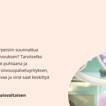
arpeisiin suunnattua
siivouksen? Tarvitsetko
at puhtaana ja
siivouspalveluyrityksen,
vaa ja sinä saat keskittyä
naisvaltaisen