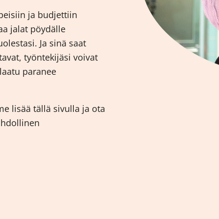
isiin ja budjettiin
taa jalat pöydälle
lestasi. Ja sinä saat
tavat, työntekijäsi voivat
 laatu paranee
lisää tällä sivulla ja ota
ahdollinen