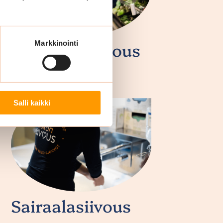
Myymäläsiivous
Markkinointi
Salli kaikki
Sairaalasiivous