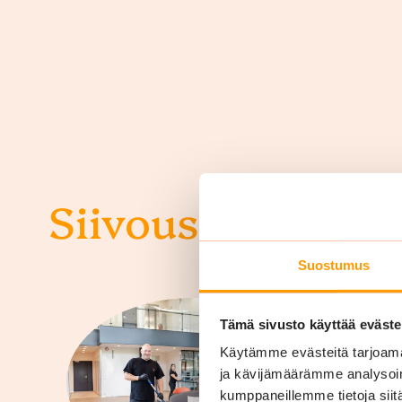
Siivouspalvelut y
Suostumus
Tämä sivusto käyttää eväste
Käytämme evästeitä tarjoama
ja kävijämäärämme analysoim
kumppaneillemme tietoja siitä