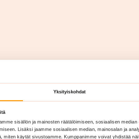
rityksille Porissa
Yksityiskohdat
itä
mme sisällön ja mainosten räätälöimiseen, sosiaalisen median
iseen. Lisäksi jaamme sosiaalisen median, mainosalan ja analy
, miten käytät sivustoamme. Kumppanimme voivat yhdistää näitä t