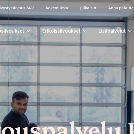
ivystyssiivous 24/7
Kokemuksia
Julkaisut
Anna palaute
osiivoukset
Erikoissiivoukset
Lisäpalvelut
vouspalvelu 