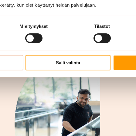
n kerätty, kun olet käyttänyt heidän palvelujaan.
Porrassiivous
Mieltymykset
Tilastot
Salli valinta