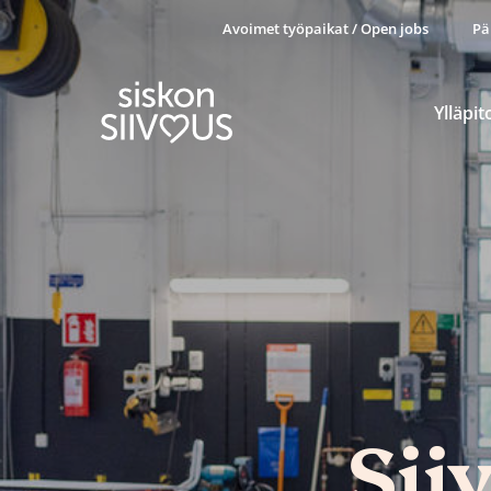
Avoimet työpaikat / Open jobs
Pä
Ylläpit
Sii