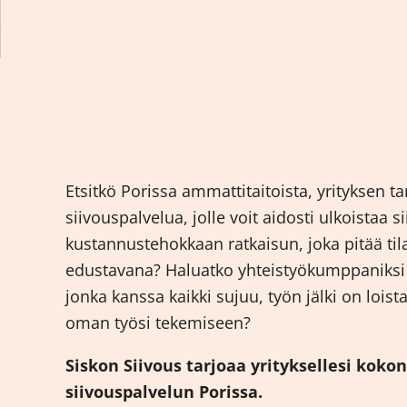
Etsitkö Porissa ammattitaitoista, yrityksen t
siivouspalvelua, jolle voit aidosti ulkoistaa 
kustannustehokkaan ratkaisun, joka pitää til
edustavana? Haluatko yhteistyökumppaniksi 
jonka kanssa kaikki sujuu, työn jälki on loista
oman työsi tekemiseen?
Siskon Siivous tarjoaa yrityksellesi koko
siivouspalvelun Porissa.