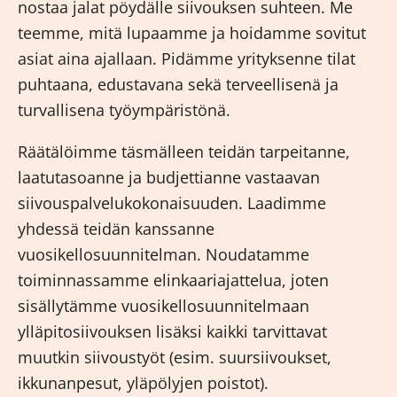
nostaa jalat pöydälle siivouksen suhteen. Me
teemme, mitä lupaamme ja hoidamme sovitut
asiat aina ajallaan. Pidämme yrityksenne tilat
puhtaana, edustavana sekä terveellisenä ja
turvallisena työympäristönä.
Räätälöimme täsmälleen teidän tarpeitanne,
laatutasoanne ja budjettianne vastaavan
siivouspalvelukokonaisuuden. Laadimme
yhdessä teidän kanssanne
vuosikellosuunnitelman. Noudatamme
toiminnassamme elinkaariajattelua, joten
sisällytämme vuosikellosuunnitelmaan
ylläpitosiivouksen lisäksi kaikki tarvittavat
muutkin siivoustyöt (esim. suursiivoukset,
ikkunanpesut, yläpölyjen poistot).