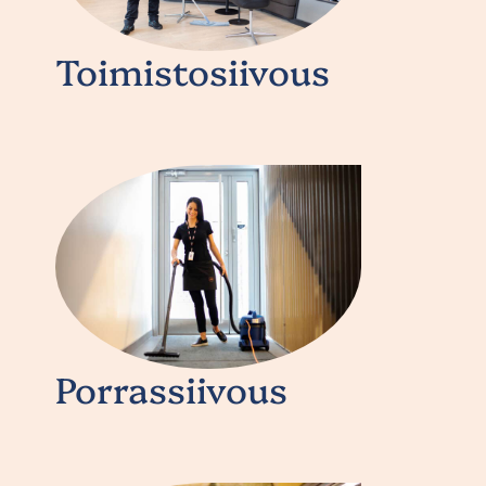
Toimistosiivous
Porrassiivous