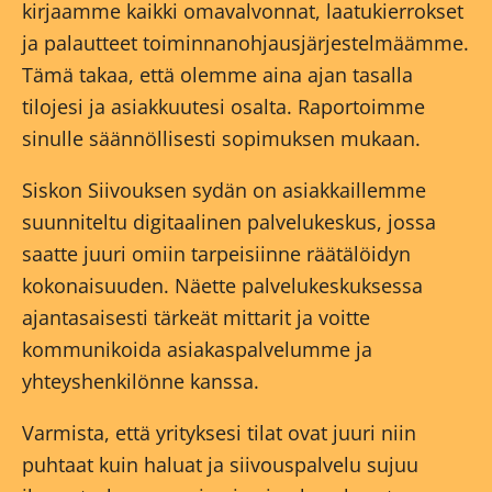
kirjaamme kaikki omavalvonnat, laatukierrokset
ja palautteet toiminnanohjausjärjestelmäämme.
Tämä takaa, että olemme aina ajan tasalla
tilojesi ja asiakkuutesi osalta. Raportoimme
sinulle säännöllisesti sopimuksen mukaan.
Siskon Siivouksen sydän on asiakkaillemme
suunniteltu digitaalinen palvelukeskus, jossa
saatte juuri omiin tarpeisiinne räätälöidyn
kokonaisuuden. Näette palvelukeskuksessa
ajantasaisesti tärkeät mittarit ja voitte
kommunikoida asiakaspalvelumme ja
yhteyshenkilönne kanssa.
Varmista, että yrityksesi tilat ovat juuri niin
puhtaat kuin haluat ja siivouspalvelu sujuu