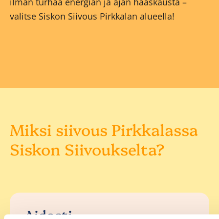
ilman turhaa energian ja ajan haaskausta –
valitse Siskon Siivous Pirkkalan alueella!
Miksi siivous Pirkkalassa
Siskon Siivoukselta?
Aidosti