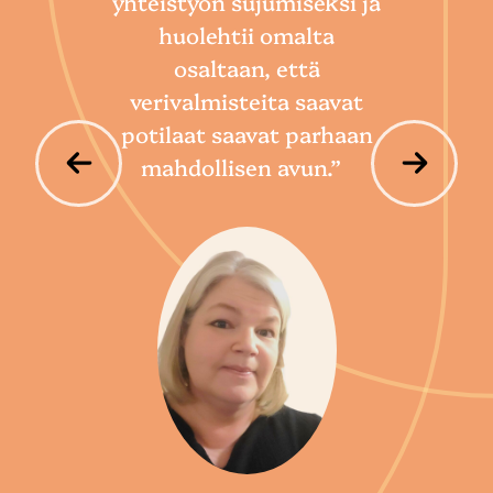
yhteistyön sujumiseksi ja
so
huolehtii omalta
hoi
osaltaan, että
por
verivalmisteita saavat
potilaat saavat parhaan
mahdollisen avun.”
P