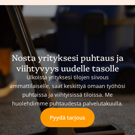
Nosta yrityksesi puhtaus ja
viihtyvyys uudelle tasolle
Ulkoista yrityksesi tilojen siivous
ammattilaiselle, saat keskittyä omaan työhösi
puhtaissa ja viihtyisissä tiloissa. Me
huolehdimme puhtaudesta palvelutakuulla.
Pyydä tarjous