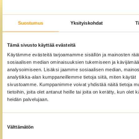
kokonaisvaltainen
siivouspalvelu
Suostumus
Yksityiskohdat
T
Voitte ulkoistaa siivouksen meille täysin.
Laadimme yhdessä kanssanne
vuosikellosuunnitelman ja sen jälkeen
Tämä sivusto käyttää evästeitä
me hoidamme loput. Meidän
Käytämme evästeitä tarjoamamme sisällön ja mainosten räät
ammattitaitoiset ja koulutetut siivoojat
sosiaalisen median ominaisuuksien tukemiseen ja kävijäm
varmistavat, että tilat ovat siivouksen
analysoimiseen. Lisäksi jaamme sosiaalisen median, mainos
jälkeen puhtaat, edustavat ja täysin
analytiikka-alan kumppaneillemme tietoja siitä, miten käytät
sivustoamme. Kumppanimme voivat yhdistää näitä tietoja mu
käyttövalmiit.
tietoihin, joita olet antanut heille tai joita on kerätty, kun olet 
heidän palvelujaan.
Suostumuksen
Välttämätön
valinta