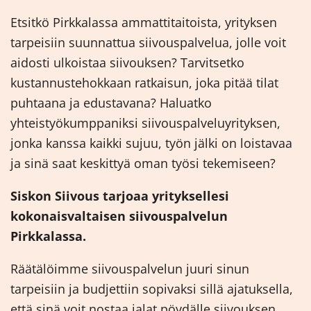
Etsitkö Pirkkalassa ammattitaitoista, yrityksen
tarpeisiin suunnattua siivouspalvelua, jolle voit
aidosti ulkoistaa siivouksen? Tarvitsetko
kustannustehokkaan ratkaisun, joka pitää tilat
puhtaana ja edustavana? Haluatko
yhteistyökumppaniksi siivouspalveluyrityksen,
jonka kanssa kaikki sujuu, työn jälki on loistavaa
ja sinä saat keskittyä oman työsi tekemiseen?
Siskon Siivous tarjoaa yrityksellesi
kokonaisvaltaisen siivouspalvelun
Pirkkalassa.
Räätälöimme siivouspalvelun juuri sinun
tarpeisiin ja budjettiin sopivaksi sillä ajatuksella,
että sinä voit nostaa jalat pöydälle siivouksen