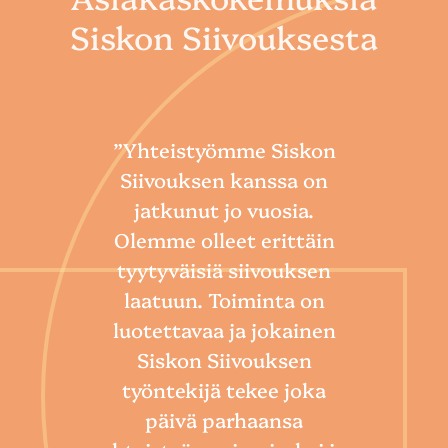
Siskon Siivouksesta
”Yhteistyömme Siskon
Siivouksen kanssa on
jatkunut jo vuosia.
Olemme olleet erittäin
tyytyväisiä siivouksen
laatuun. Toiminta on
“
luotettavaa ja jokainen
Sii
Siskon Siivouksen
he
työntekijä tekee joka
Toim
päivä parhaansa
niin