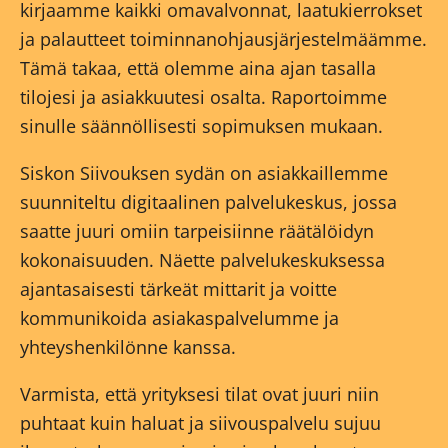
kirjaamme kaikki omavalvonnat, laatukierrokset
ja palautteet toiminnanohjausjärjestelmäämme.
Tämä takaa, että olemme aina ajan tasalla
tilojesi ja asiakkuutesi osalta. Raportoimme
sinulle säännöllisesti sopimuksen mukaan.
Siskon Siivouksen sydän on asiakkaillemme
suunniteltu digitaalinen palvelukeskus, jossa
saatte juuri omiin tarpeisiinne räätälöidyn
kokonaisuuden. Näette palvelukeskuksessa
ajantasaisesti tärkeät mittarit ja voitte
kommunikoida asiakaspalvelumme ja
yhteyshenkilönne kanssa.
Varmista, että yrityksesi tilat ovat juuri niin
puhtaat kuin haluat ja siivouspalvelu sujuu