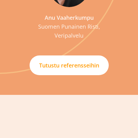
Anu Vaaherkumpu
Suomen Punainen Risti,
Veripalvelu
Tutustu referensseihin