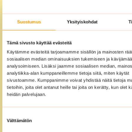
Aidosti
kokonaisvaltainen
Suostumus
Yksityiskohdat
T
siivouspalvelu
Voitte ulkoistaa siivouksen meille täysin.
Laadimme yhdessä kanssanne
Tämä sivusto käyttää evästeitä
vuosikellosuunnitelman ja sen jälkeen
Käytämme evästeitä tarjoamamme sisällön ja mainosten räät
sosiaalisen median ominaisuuksien tukemiseen ja kävijäm
me hoidamme loput. Meidän
analysoimiseen. Lisäksi jaamme sosiaalisen median, mainos
ammattitaitoiset ja koulutetut siivoojat
analytiikka-alan kumppaneillemme tietoja siitä, miten käytät
varmistavat, että tilat ovat siivouksen
sivustoamme. Kumppanimme voivat yhdistää näitä tietoja mu
jälkeen puhtaat, edustavat ja täysin
tietoihin, joita olet antanut heille tai joita on kerätty, kun olet 
käyttövalmiit.
heidän palvelujaan.
Suostumuksen
Välttämätön
valinta