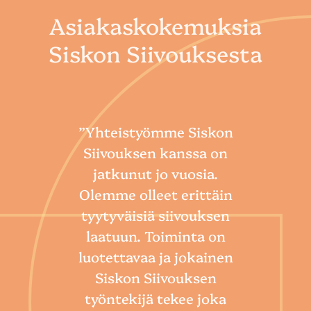
Asiakaskokemuksia
Siskon Siivouksesta
”Yhteistyömme Siskon
Siivouksen kanssa on
jatkunut jo vuosia.
Olemme olleet erittäin
tyytyväisiä siivouksen
laatuun. Toiminta on
“
luotettavaa ja jokainen
Sii
Siskon Siivouksen
he
työntekijä tekee joka
Toim