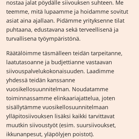
nostaa jalat pöydälle siivouksen suhteen. Me
teemme, mitä lupaamme ja hoidamme sovitut
asiat aina ajallaan. Pidämme yrityksenne tilat
puhtaana, edustavana sekä terveellisenä ja
turvallisena työympäristönä.
Räätälöimme täsmälleen teidän tarpeitanne,
laatutasoanne ja budjettianne vastaavan
siivouspalvelukokonaisuuden. Laadimme
yhdessä teidän kanssanne
vuosikellosuunnitelman. Noudatamme
toiminnassamme elinkaariajattelua, joten
sisällytämme vuosikellosuunnitelmaan
ylläpitosiivouksen lisäksi kaikki tarvittavat
muutkin siivoustyöt (esim. suursiivoukset,
ikkunanpesut, yläpölyjen poistot).