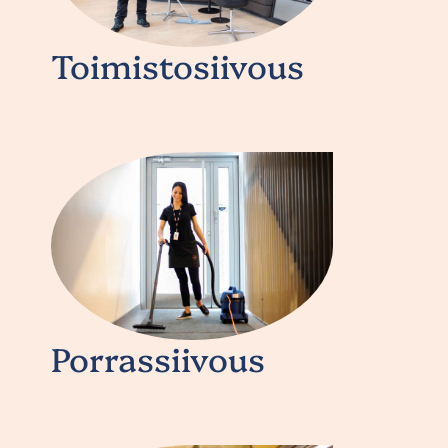
Toimistosiivous
Porrassiivous