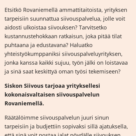
Etsitkö Rovaniemellä ammattitaitoista, yrityksen
tarpeisiin suunnattua siivouspalvelua, jolle voit
aidosti ulkoistaa siivouksen? Tarvitsetko
kustannustehokkaan ratkaisun, joka pitää tilat
puhtaana ja edustavana? Haluatko
yhteistyökumppaniksi siivouspalveluyrityksen,
jonka kanssa kaikki sujuu, työn jälki on loistavaa
ja sinä saat keskittyä oman työsi tekemiseen?
Siskon Siivous tarjoaa yrityksellesi
kokonaisvaltaisen siivouspalvelun
Rovaniemellä.
Räätälöimme siivouspalvelun juuri sinun
tarpeisiin ja budjettiin sopivaksi sillä ajatuksella,
että sinä voit nostaa jalat pöydälle siivouksen