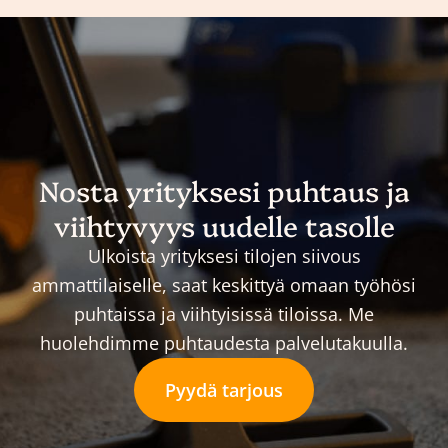
Nosta yrityksesi puhtaus ja
viihtyvyys uudelle tasolle
Ulkoista yrityksesi tilojen siivous
ammattilaiselle, saat keskittyä omaan työhösi
puhtaissa ja viihtyisissä tiloissa. Me
huolehdimme puhtaudesta palvelutakuulla.
Pyydä tarjous