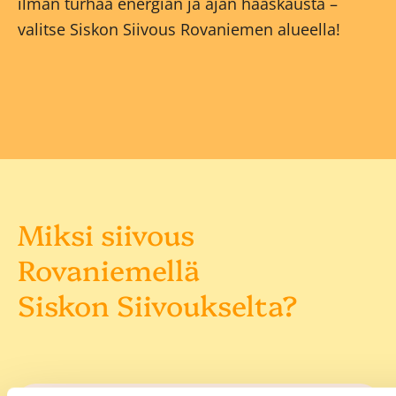
ilman turhaa energian ja ajan haaskausta –
valitse Siskon Siivous Rovaniemen alueella!
Miksi siivous
Rovaniemellä
Siskon Siivoukselta?