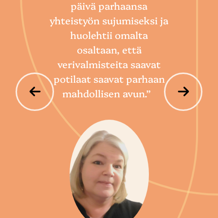
päivä parhaansa
niin
yhteistyön sujumiseksi ja
so
huolehtii omalta
hoi
osaltaan, että
por
verivalmisteita saavat
potilaat saavat parhaan
mahdollisen avun.”
P