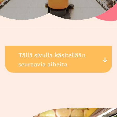
Tällä sivulla käsitellään
seuraavia aiheita