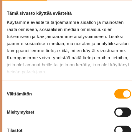
Tämä sivusto käyttää evästeitä
Käytämme evästeitä tarjoamamme sisällön ja mainosten
räätälöimiseen, sosiaalisen median ominaisuuksien
tukemiseen ja kävijämäärämme analysoimiseen. Lisäksi
jaamme sosiaalisen median, mainosalan ja analytiikka-alan
P
kumppaneillemme tietoja siitä, miten käytät sivustoamme.
Kumppanimme voivat yhdistää näitä tietoja muihin tietoihin,
joita olet antanut heille tai joita on kerätty, kun olet käyttänyt
heidän palvelujaan.
Anu Vaaherkumpu
Suostumuksen
Suomen Punainen Risti,
Välttämätön
valinta
Veripalvelu
Mieltymykset
Tutustu referensseihin
Tilastot