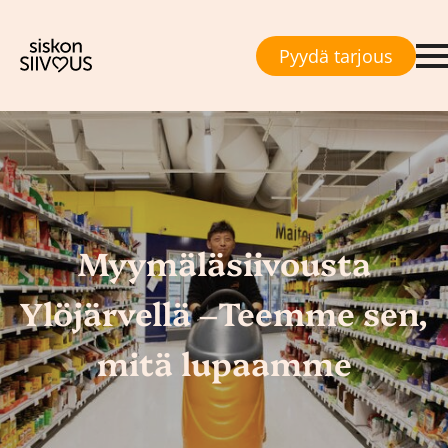
Pyydä tarjous
Myymäläsiivousta
Ylöjärvellä –Teemme sen,
mitä lupaamme