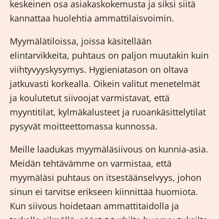
keskeinen osa asiakaskokemusta ja siksi siitä
kannattaa huolehtia ammattilaisvoimin.
Myymälätiloissa, joissa käsitellään
elintarvikkeita, puhtaus on paljon muutakin kuin
viihtyvyyskysymys. Hygieniatason on oltava
jatkuvasti korkealla. Oikein valitut menetelmät
ja koulutetut siivoojat varmistavat, että
myyntitilat, kylmäkalusteet ja ruoankäsittelytilat
pysyvät moitteettomassa kunnossa.
Meille laadukas
myymäläsiivous
on kunnia-asia.
Meidän tehtävämme on varmistaa, että
myymäläsi puhtaus on itsestäänselvyys, johon
sinun ei tarvitse erikseen kiinnittää huomiota.
Kun siivous hoidetaan ammattitaidolla ja