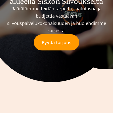
alueella Siskon Siivoukselta
Räätälöimme teidän tarpeita, laatutasoa ja
budjettia vastaavan
siivouspalvelukokonaisuuden ja huolehdimme
kaikesta.
Pyydä tarjous