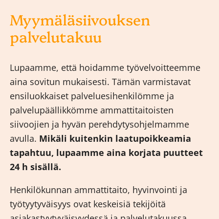
Myymäläsiivouksen
palvelutakuu
Lupaamme, että hoidamme työvelvoitteemme
aina sovitun mukaisesti. Tämän varmistavat
ensiluokkaiset palveluesihenkilömme ja
palvelupäällikkömme ammattitaitoisten
siivoojien ja hyvän perehdytysohjelmamme
avulla.
Mikäli kuitenkin laatupoikkeamia
tapahtuu, lupaamme aina korjata puutteet
24 h sisällä.
Henkilökunnan ammattitaito, hyvinvointi ja
työtyytyväisyys ovat keskeisiä tekijöitä
asiakastyytyväisyydessä ja palvelutakuussa.