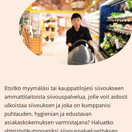
Etsitkö myymäläsi tai kauppatilojesi siivoukseen
ammattitaitoista siivouspalvelua, jolle voit aidosti
ulkoistaa siivouksen ja joka on kumppanisi
puhtauden, hygienian ja edustavan
asiakaskokemuksen varmistajana? Haluatko
yhteistyökumppaniksi siivouspalveluyrityksen,