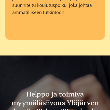
suunniteltu koulutuspolku, joka johtaa
ammatilliseen tutkintoon.
Helppo ja toimiva
myymäläsiivous Ylöjärven