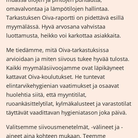
omavalvontaa ja lämpötilojen hallintaa.
Tarkastuksen Oiva-raportti on pidettävä esillä
myymälässä. Hyvä arvosana vahvistaa
luottamusta, heikko voi karkottaa asiakkaita.
Me tiedämme, mitä Oiva-tarkastuksissa
arvioidaan ja miten siivous tukee hyvää tulosta.
Kaikki myymäläsiivoojamme ovat läpikäyneet
kattavat
Oiva-koulutukset
. He tuntevat
elintarvikehygienian vaatimukset ja osaavat
huolehtia siitä, että myyntitilat,
ruoankäsittelytilat, kylmäkalusteet ja varastotilat
täyttävät vaadittavan hygieniatason joka päivä.
Valitsemme siivousmenetelmät, -välineet ja -
aineet aina kohteen mukaan. Teemme