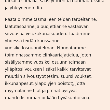
tarkalla silmällä, säästyt turhilta huomautuksilta
ja yhteydenotoilta.
Räätälöimme täsmälleen teidän tarpeitanne,
laatutasoanne ja budjettianne vastaavan
siivouspalvelukokonaisuuden. Laadimme
yhdessä teidän kanssanne
vuosikellosuunnitelman. Noudatamme
toiminnassamme elinkaariajattelua, joten
sisällytämme vuosikellosuunnitelmaan
ylläpitosiivouksen lisäksi kaikki tarvittavat
muutkin siivoustyöt (esim. suursiivoukset,
ikkunanpesut, yläpölyjen poistot), jotta
myymälänne tilat ja pinnat pysyvät
mahdollisimman pitkään hyväkuntoisina.