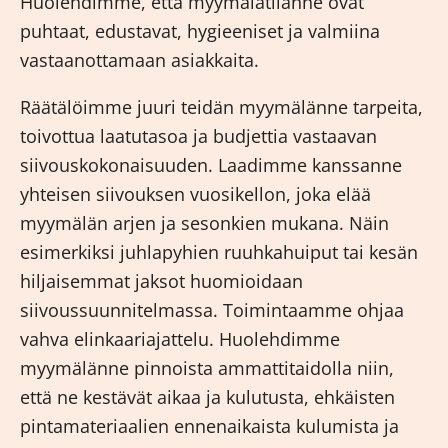
Huolehdimme, että myymälätilanne ovat
puhtaat, edustavat, hygieeniset ja valmiina
vastaanottamaan asiakkaita.
Räätälöimme juuri teidän myymälänne tarpeita,
toivottua laatutasoa ja budjettia vastaavan
siivouskokonaisuuden. Laadimme kanssanne
yhteisen siivouksen vuosikellon, joka elää
myymälän arjen ja sesonkien mukana. Näin
esimerkiksi juhlapyhien ruuhkahuiput tai kesän
hiljaisemmat jaksot huomioidaan
siivoussuunnitelmassa. Toimintaamme ohjaa
vahva elinkaariajattelu. Huolehdimme
myymälänne pinnoista ammattitaidolla niin,
että ne kestävät aikaa ja kulutusta, ehkäisten
pintamateriaalien ennenaikaista kulumista ja