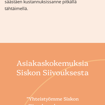
säästäen kustannuksissanne pitkällä
tähtäimellä.
Asiakaskokemuksia
Siskon Siivouksesta
”Yhteistyömme Siskon