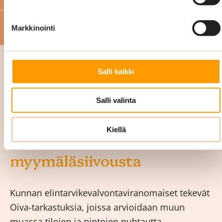
Markkinointi
Salli kaikki
Salli valinta
Oiva-siivous on osa
Kiellä
kokonaisvaltaista
myymäläsiivousta
Kunnan elintarvikevalvontaviranomaiset tekevät
Oiva-tarkastuksia, joissa arvioidaan muun
muassa tilojen ja pintojen puhtautta,