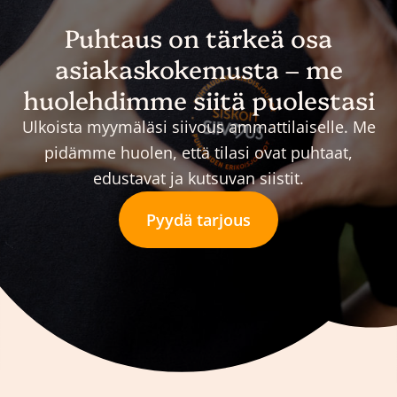
Puhtaus on tärkeä osa
asiakaskokemusta – me
huolehdimme siitä puolestasi
Ulkoista myymäläsi siivous ammattilaiselle. Me
pidämme huolen, että tilasi ovat puhtaat,
edustavat ja kutsuvan siistit.
Pyydä tarjous