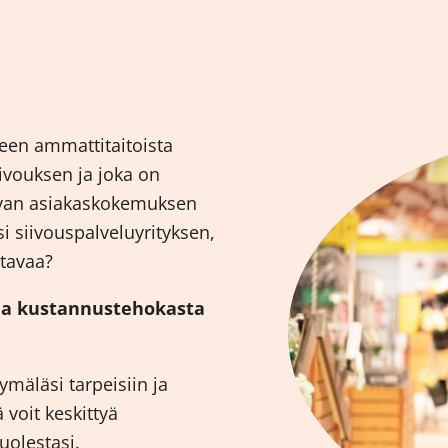
seen ammattitaitoista
iivouksen ja joka on
avan asiakaskokemuksen
 siivouspalveluyrityksen,
stavaa?
 ja kustannustehokasta
mäläsi tarpeisiin ja
ä voit keskittyä
olestasi.