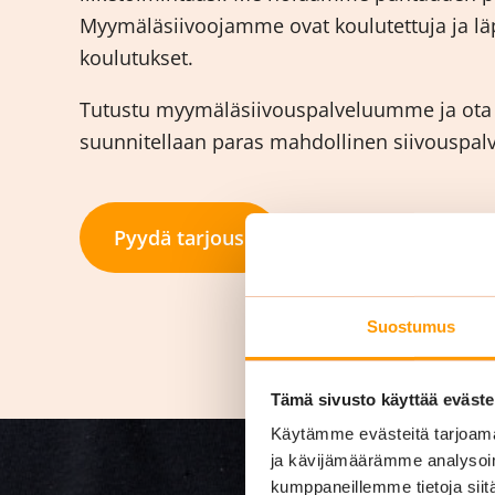
Myymäläsiivoojamme ovat koulutettuja ja läp
koulutukset.
Tutustu myymäläsiivouspalveluumme ja ota y
suunnitellaan paras mahdollinen siivouspalvel
Pyydä tarjous
Suostumus
Tämä sivusto käyttää eväste
Käytämme evästeitä tarjoama
ja kävijämäärämme analysoim
kumppaneillemme tietoja siitä