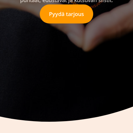
puhtaat, edustavat ja kutsuvan siistit.
Pyydä tarjous