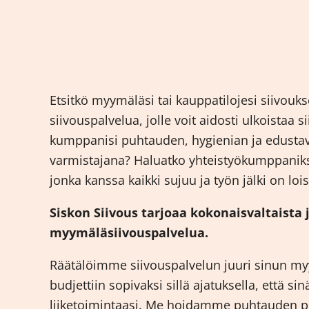
Etsitkö myymäläsi tai kauppatilojesi siivouk
siivouspalvelua, jolle voit aidosti ulkoistaa s
kumppanisi puhtauden, hygienian ja edust
varmistajana? Haluatko yhteistyökumppaniksi
jonka kanssa kaikki sujuu ja työn jälki on loi
Siskon Siivous tarjoaa kokonaisvaltaista
myymäläsiivouspalvelua.
Räätälöimme siivouspalvelun juuri sinun myy
budjettiin sopivaksi sillä ajatuksella, että sin
liiketoimintaasi. Me hoidamme puhtauden pu