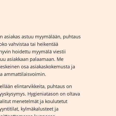
Kun asiakas astuu myymälään, puhtaus
oko vahvistaa tai heikentää
a hyvin hoidettu myymälä viestii
suu asiakkaan palaamaan. Me
eskeinen osa asiakaskokemusta ja
tia ammattilaisvoimin.
ellään elintarvikkeita, puhtaus on
vyyskysymys. Hygieniatason on oltava
valitut menetelmät ja koulutetut
yyntitilat, kylmäkalusteet ja