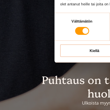
olet antanut heille tai joita o
Suostumuksen
Välttämätön
valinta
Kiellä
Puhtaus on 
huol
Ulkoista myym