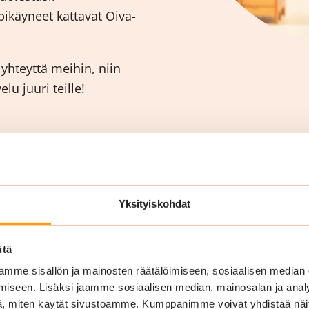
ikäyneet kattavat Oiva-
hteyttä meihin, niin
u juuri teille!
Yksityiskohdat
itä
mme sisällön ja mainosten räätälöimiseen, sosiaalisen median
iseen. Lisäksi jaamme sosiaalisen median, mainosalan ja analy
, miten käytät sivustoamme. Kumppanimme voivat yhdistää näitä t