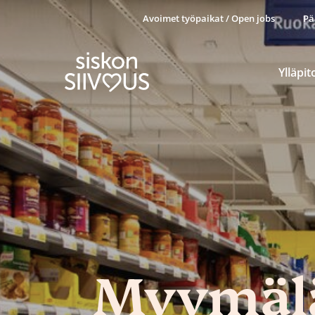
Avoimet työpaikat / Open jobs
Pä
Ylläpit
Myymälä