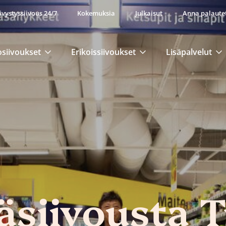
ivystyssiivous 24/7
Kokemuksia
Julkaisut
Anna palaute
osiivoukset
Erikoissiivoukset
Lisäpalvelut
siivousta T