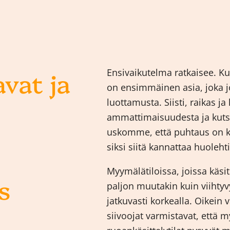
vat ja
Ensivaikutelma ratkaisee. 
on ensimmäinen asia, joka j
luottamusta. Siisti, raikas j
ammattimaisuudesta ja kut
uskomme, että puhtaus on k
siksi siitä kannattaa huoleh
Myymälätiloissa, joissa käsit
s
paljon muutakin kuin viihty
jatkuvasti korkealla. Oikein 
siivoojat varmistavat, että m