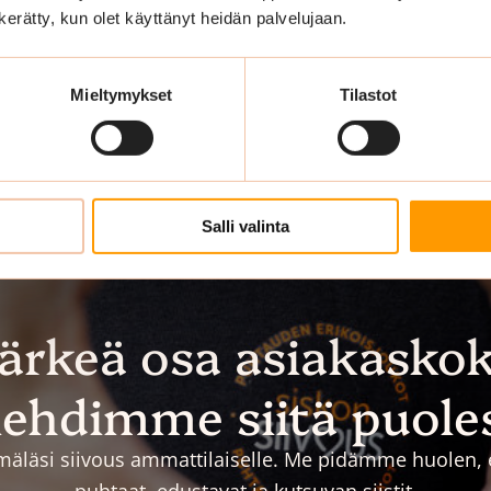
n kerätty, kun olet käyttänyt heidän palvelujaan.
Mieltymykset
Tilastot
Salli valinta
tärkeä osa asiakasko
ehdimme siitä puole
äläsi siivous ammattilaiselle. Me pidämme huolen, et