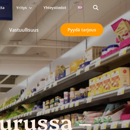
tta
Yritys
Yhteystiedot
Search
for:
Vastuullisuus
Pyydä tarjous
urussa –