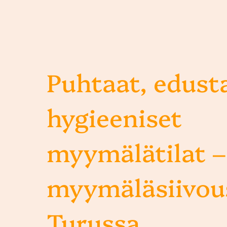
Puhtaat, edusta
hygieeniset
myymälätilat –
myymäläsiivou
Turussa