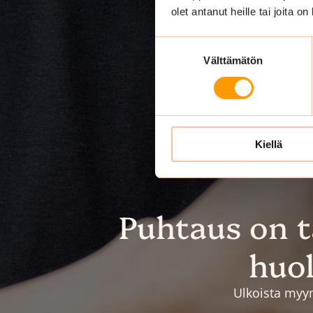
olet antanut heille tai joita o
Suostumuksen
Välttämätön
valinta
Kiellä
Puhtaus on 
huol
Ulkoista myym