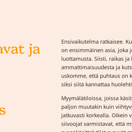
vat ja
Ensivaikutelma ratkaisee. 
on ensimmäinen asia, joka j
luottamusta. Siisti, raikas j
ammattimaisuudesta ja kut
uskomme, että puhtaus on k
siksi siitä kannattaa huoleh
Myymälätiloissa, joissa käsit
s
paljon muutakin kuin viihty
jatkuvasti korkealla. Oikein 
siivoojat varmistavat, että m