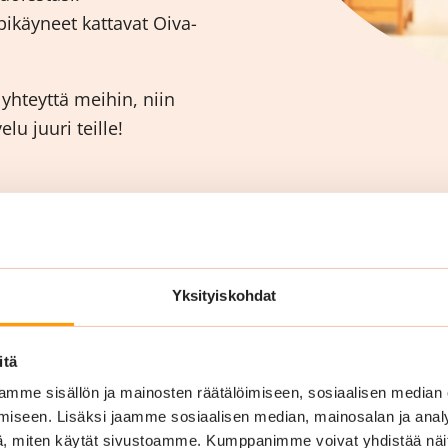
ikäyneet kattavat Oiva-
hteyttä meihin, niin
u juuri teille!
Yksityiskohdat
itä
mme sisällön ja mainosten räätälöimiseen, sosiaalisen median
iseen. Lisäksi jaamme sosiaalisen median, mainosalan ja analy
, miten käytät sivustoamme. Kumppanimme voivat yhdistää näitä t