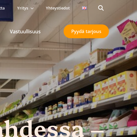
tta
Yritys
Yhteystiedot
Search
for:
Vastuullisuus
Pyydä tarjous
ahdessa –