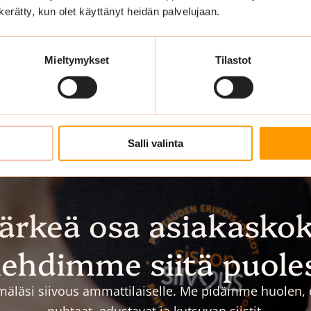
n kerätty, kun olet käyttänyt heidän palvelujaan.
Mieltymykset
Tilastot
Salli valinta
tärkeä osa asiakasko
ehdimme siitä puole
äläsi siivous ammattilaiselle. Me pidämme huolen, et