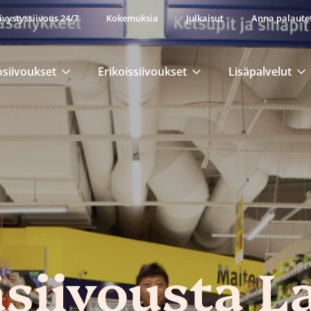
ivystyssiivous 24/7
Kokemuksia
Julkaisut
Anna palaute
osiivoukset
Erikoissiivoukset
Lisäpalvelut
iivousta L