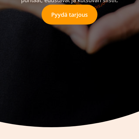
puhtaat, edustavat ja kutsuvan siistit.
Pyydä tarjous