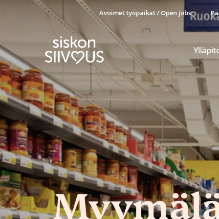
Avoimet työpaikat / Open jobs
Pä
Ylläpit
Myymäläs