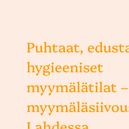
Puhtaat, edusta
hygieeniset
myymälätilat –
myymäläsiivou
Lahdessa