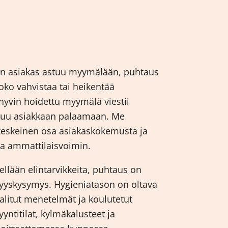
Kun asiakas astuu myymälään, puhtaus
oko vahvistaa tai heikentää
a hyvin hoidettu myymälä viestii
suu asiakkaan palaamaan. Me
eskeinen osa asiakaskokemusta ja
tia ammattilaisvoimin.
ellään elintarvikkeita, puhtaus on
vyyskysymys. Hygieniatason on oltava
valitut menetelmät ja koulutetut
yyntitilat, kylmäkalusteet ja