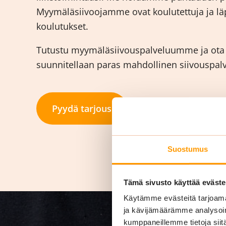
Myymäläsiivoojamme ovat koulutettuja ja läp
koulutukset.
Tutustu myymäläsiivouspalveluumme ja ota y
suunnitellaan paras mahdollinen siivouspalvel
Pyydä tarjous
Suostumus
Tämä sivusto käyttää eväste
Käytämme evästeitä tarjoama
ja kävijämäärämme analysoim
kumppaneillemme tietoja siitä