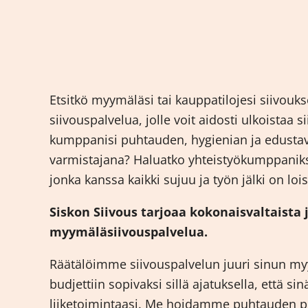
Etsitkö myymäläsi tai kauppatilojesi siivouk
siivouspalvelua, jolle voit aidosti ulkoistaa s
kumppanisi puhtauden, hygienian ja edust
varmistajana? Haluatko yhteistyökumppaniksi
jonka kanssa kaikki sujuu ja työn jälki on loi
Siskon Siivous tarjoaa kokonaisvaltaista
myymäläsiivouspalvelua.
Räätälöimme siivouspalvelun juuri sinun myy
budjettiin sopivaksi sillä ajatuksella, että sin
liiketoimintaasi. Me hoidamme puhtauden pu