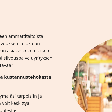
seen ammattitaitoista
iivouksen ja joka on
avan asiakaskokemuksen
 siivouspalveluyrityksen,
stavaa?
 ja kustannustehokasta
mäläsi tarpeisiin ja
ä voit keskittyä
olestasi.