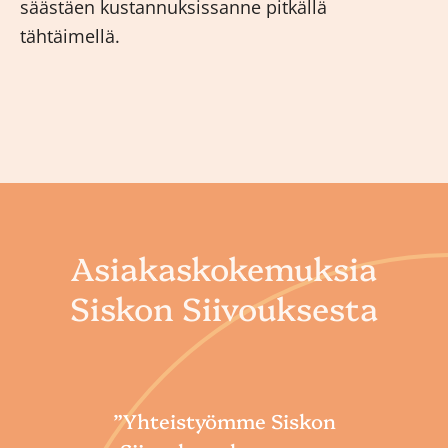
säästäen kustannuksissanne pitkällä
tähtäimellä.
Asiakaskokemuksia
Siskon Siivouksesta
”Yhteistyömme Siskon