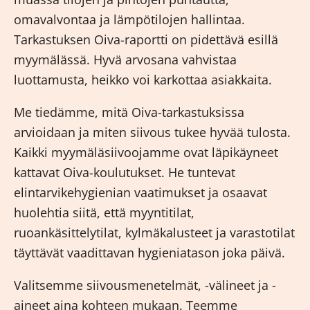
omavalvontaa ja lämpötilojen hallintaa.
Tarkastuksen Oiva-raportti on pidettävä esillä
myymälässä. Hyvä arvosana vahvistaa
luottamusta, heikko voi karkottaa asiakkaita.
Me tiedämme, mitä Oiva-tarkastuksissa
arvioidaan ja miten siivous tukee hyvää tulosta.
Kaikki myymäläsiivoojamme ovat läpikäyneet
kattavat
Oiva-koulutukset
. He tuntevat
elintarvikehygienian vaatimukset ja osaavat
huolehtia siitä, että myyntitilat,
ruoankäsittelytilat, kylmäkalusteet ja varastotilat
täyttävät vaadittavan hygieniatason joka päivä.
Valitsemme siivousmenetelmät, -välineet ja -
aineet aina kohteen mukaan. Teemme