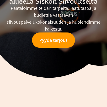
alueella Siskon Siivoukselta
Räätälöimme teidän tarpeita, laatutasoa ja
budjettia vastaavan
siivouspalvelukokonaisuuden ja huolehdimme
kaikesta.
Pyydä tarjous