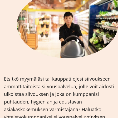
Etsitkö myymäläsi tai kauppatilojesi siivoukseen
ammattitaitoista siivouspalvelua, jolle voit aidosti
ulkoistaa siivouksen ja joka on kumppanisi
puhtauden, hygienian ja edustavan
asiakaskokemuksen varmistajana? Haluatko
yhteistyökumppaniksi siivouspalveluyrityksen,