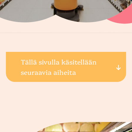
Tällä sivulla käsitellään
seuraavia aiheita