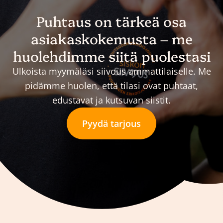
Puhtaus on tärkeä osa
asiakaskokemusta – me
huolehdimme siitä puolestasi
Ulkoista myymäläsi siivous ammattilaiselle. Me
pidämme huolen, että tilasi ovat puhtaat,
edustavat ja kutsuvan siistit.
Pyydä tarjous