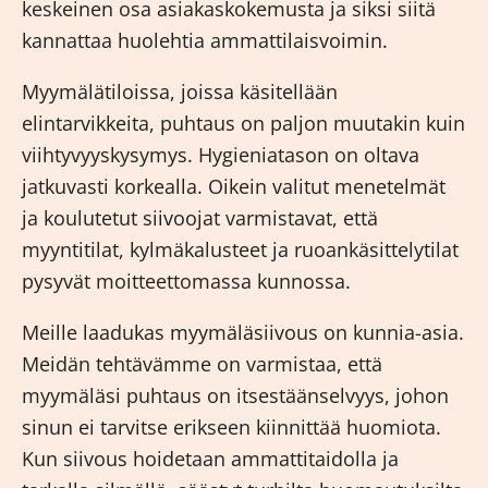
keskeinen osa asiakaskokemusta ja siksi siitä
kannattaa huolehtia ammattilaisvoimin.
Myymälätiloissa, joissa käsitellään
elintarvikkeita, puhtaus on paljon muutakin kuin
viihtyvyyskysymys. Hygieniatason on oltava
jatkuvasti korkealla. Oikein valitut menetelmät
ja koulutetut siivoojat varmistavat, että
myyntitilat, kylmäkalusteet ja ruoankäsittelytilat
pysyvät moitteettomassa kunnossa.
Meille laadukas
myymäläsiivous
on kunnia-asia.
Meidän tehtävämme on varmistaa, että
myymäläsi puhtaus on itsestäänselvyys, johon
sinun ei tarvitse erikseen kiinnittää huomiota.
Kun siivous hoidetaan ammattitaidolla ja