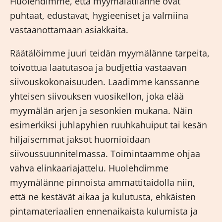
Huolehdimme, että myymälätilanne ovat
puhtaat, edustavat, hygieeniset ja valmiina
vastaanottamaan asiakkaita.
Räätälöimme juuri teidän myymälänne tarpeita,
toivottua laatutasoa ja budjettia vastaavan
siivouskokonaisuuden. Laadimme kanssanne
yhteisen siivouksen vuosikellon, joka elää
myymälän arjen ja sesonkien mukana. Näin
esimerkiksi juhlapyhien ruuhkahuiput tai kesän
hiljaisemmat jaksot huomioidaan
siivoussuunnitelmassa. Toimintaamme ohjaa
vahva elinkaariajattelu. Huolehdimme
myymälänne pinnoista ammattitaidolla niin,
että ne kestävät aikaa ja kulutusta, ehkäisten
pintamateriaalien ennenaikaista kulumista ja