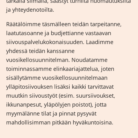
tarkalla silmällä, säästyt turhilta huomautuksilta
ja yhteydenotoilta.
Räätälöimme täsmälleen teidän tarpeitanne,
laatutasoanne ja budjettianne vastaavan
siivouspalvelukokonaisuuden. Laadimme
yhdessä teidän kanssanne
vuosikellosuunnitelman. Noudatamme
toiminnassamme elinkaariajattelua, joten
sisällytämme vuosikellosuunnitelmaan
ylläpitosiivouksen lisäksi kaikki tarvittavat
muutkin siivoustyöt (esim. suursiivoukset,
ikkunanpesut, yläpölyjen poistot), jotta
myymälänne tilat ja pinnat pysyvät
mahdollisimman pitkään hyväkuntoisina.