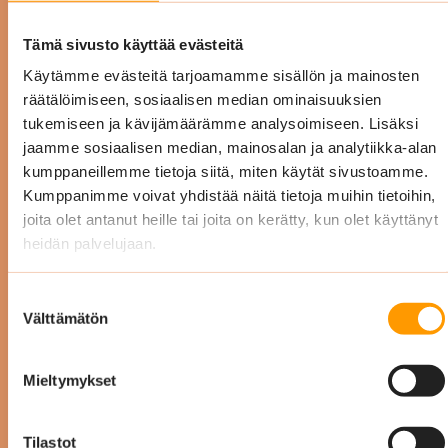
Tämä sivusto käyttää evästeitä
Käytämme evästeitä tarjoamamme sisällön ja mainosten
räätälöimiseen, sosiaalisen median ominaisuuksien
tukemiseen ja kävijämäärämme analysoimiseen. Lisäksi
jaamme sosiaalisen median, mainosalan ja analytiikka-alan
P
kumppaneillemme tietoja siitä, miten käytät sivustoamme.
Kumppanimme voivat yhdistää näitä tietoja muihin tietoihin,
joita olet antanut heille tai joita on kerätty, kun olet käyttänyt
heidän palvelujaan.
Anu Vaaherkumpu
Suostumuksen
Suomen Punainen Risti,
Välttämätön
valinta
Veripalvelu
Mieltymykset
Tutustu referensseihin
Tilastot