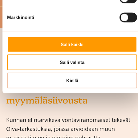
Markkinointi
Salli kaikki
Salli valinta
Oiva-siivous on osa
Kiellä
kokonaisvaltaista
myymäläsiivousta
Kunnan elintarvikevalvontaviranomaiset tekevät
Oiva-tarkastuksia, joissa arvioidaan muun
muassa tilojen ja pintojen puhtautta,