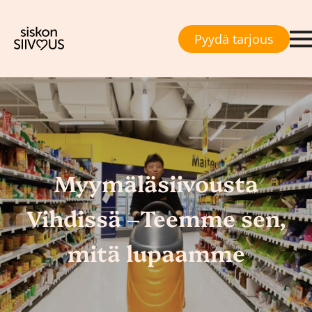
Pyydä tarjous
Myymäläsiivousta
Vihdissä –Teemme sen,
mitä lupaamme