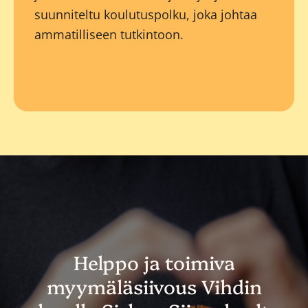
suunniteltu koulutuspolku, joka johtaa
ammatilliseen tutkintoon.
Helppo ja toimiva
myymäläsiivous Vihdin