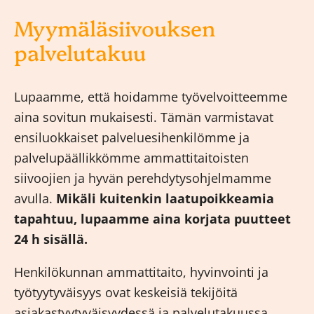
Myymäläsiivouksen
palvelutakuu
Lupaamme, että hoidamme työvelvoitteemme
aina sovitun mukaisesti. Tämän varmistavat
ensiluokkaiset palveluesihenkilömme ja
palvelupäällikkömme ammattitaitoisten
siivoojien ja hyvän perehdytysohjelmamme
avulla.
Mikäli kuitenkin laatupoikkeamia
tapahtuu, lupaamme aina korjata puutteet
24 h sisällä.
Henkilökunnan ammattitaito, hyvinvointi ja
työtyytyväisyys ovat keskeisiä tekijöitä
asiakastyytyväisyydessä ja palvelutakuussa.