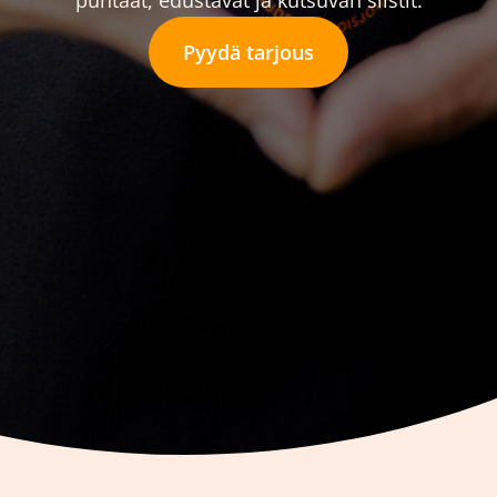
puhtaat, edustavat ja kutsuvan siistit.
Pyydä tarjous