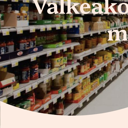
Valkeako
m