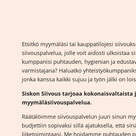
Etsitkö myymäläsi tai kauppatilojesi siivouk
siivouspalvelua, jolle voit aidosti ulkoistaa s
kumppanisi puhtauden, hygienian ja edust
varmistajana? Haluatko yhteistyökumppaniksi
jonka kanssa kaikki sujuu ja työn jälki on loi
Siskon Siivous tarjoaa kokonaisvaltaista
myymäläsiivouspalvelua.
Räätälöimme siivouspalvelun juuri sinun myy
budjettiin sopivaksi sillä ajatuksella, että sin
liiketoimintaasi. Me hoidamme puhtauden pu