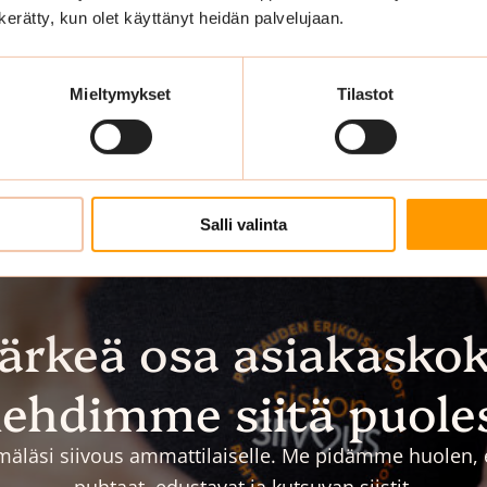
n kerätty, kun olet käyttänyt heidän palvelujaan.
Mieltymykset
Tilastot
Salli valinta
tärkeä osa asiakasko
ehdimme siitä puole
äläsi siivous ammattilaiselle. Me pidämme huolen, et