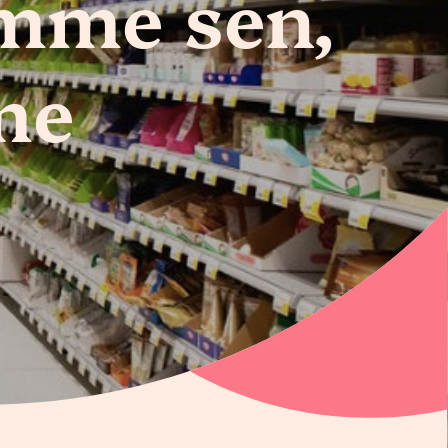
emme sen,
me