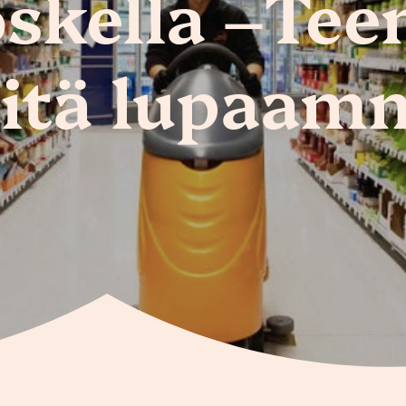
skella –Te
itä lupaam