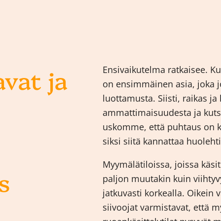
vat ja
Ensivaikutelma ratkaisee. 
on ensimmäinen asia, joka j
luottamusta. Siisti, raikas j
ammattimaisuudesta ja kut
uskomme, että puhtaus on k
siksi siitä kannattaa huoleh
Myymälätiloissa, joissa käsit
s
paljon muutakin kuin viihty
jatkuvasti korkealla. Oikein 
siivoojat varmistavat, että m