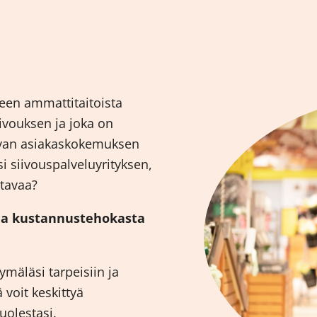
seen ammattitaitoista
iivouksen ja joka on
avan asiakaskokemuksen
 siivouspalveluyrityksen,
stavaa?
 ja kustannustehokasta
mäläsi tarpeisiin ja
ä voit keskittyä
olestasi.