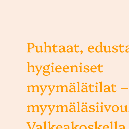
Puhtaat, edusta
hygieeniset
myymälätilat –
myymäläsiivou
Valkeakoskella