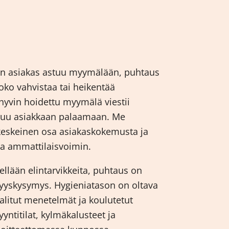
Kun asiakas astuu myymälään, puhtaus
oko vahvistaa tai heikentää
a hyvin hoidettu myymälä viestii
suu asiakkaan palaamaan. Me
eskeinen osa asiakaskokemusta ja
tia ammattilaisvoimin.
ellään elintarvikkeita, puhtaus on
vyyskysymys. Hygieniatason on oltava
valitut menetelmät ja koulutetut
yyntitilat, kylmäkalusteet ja