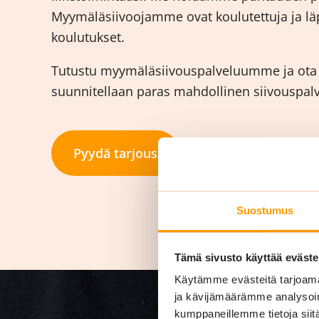
Myymäläsiivoojamme ovat koulutettuja ja läp
koulutukset.
Tutustu myymäläsiivouspalveluumme ja ota y
suunnitellaan paras mahdollinen siivouspalvel
Pyydä tarjous
Suostumus
Tämä sivusto käyttää eväste
Käytämme evästeitä tarjoama
ja kävijämäärämme analysoim
kumppaneillemme tietoja siitä