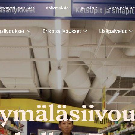
ivystyssiivous 24/7
Kokemuksia
Julkaisut
Anna palaute
osiivoukset
Erikoissiivoukset
Lisäpalvelut
ymäläsiivou