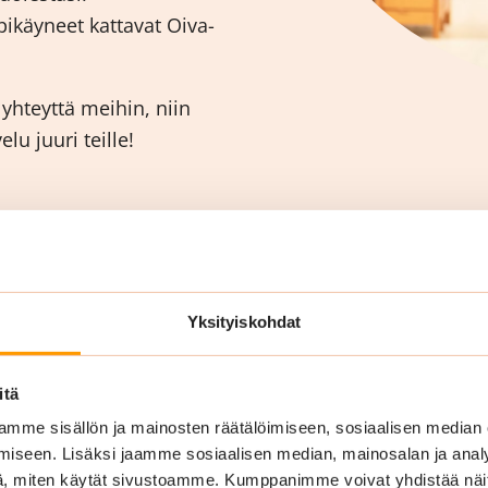
ikäyneet kattavat Oiva-
hteyttä meihin, niin
u juuri teille!
Yksityiskohdat
itä
mme sisällön ja mainosten räätälöimiseen, sosiaalisen median
iseen. Lisäksi jaamme sosiaalisen median, mainosalan ja analy
, miten käytät sivustoamme. Kumppanimme voivat yhdistää näitä t