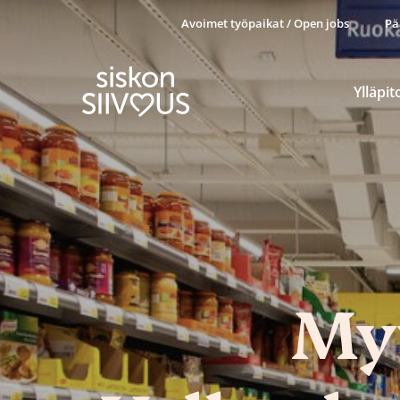
Avoimet työpaikat / Open jobs
Pä
Ylläpit
My