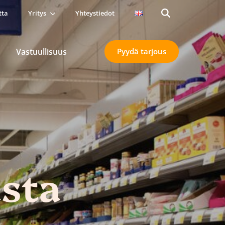
tta
Yritys
Yhteystiedot
Search
for:
Vastuullisuus
Pyydä tarjous
sta