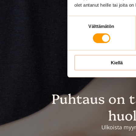
olet antanut heille tai joita o
Suostumuksen
Välttämätön
valinta
Kiellä
Puhtaus on 
huol
Ulkoista myym