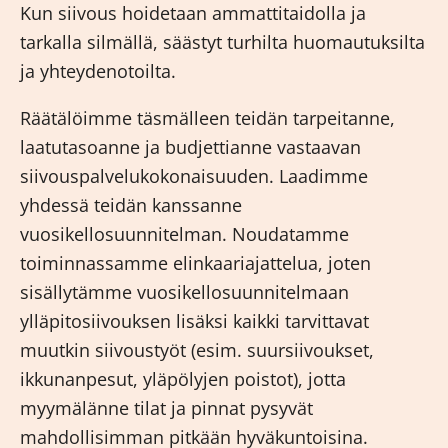
Kun siivous hoidetaan ammattitaidolla ja
tarkalla silmällä, säästyt turhilta huomautuksilta
ja yhteydenotoilta.
Räätälöimme täsmälleen teidän tarpeitanne,
laatutasoanne ja budjettianne vastaavan
siivouspalvelukokonaisuuden. Laadimme
yhdessä teidän kanssanne
vuosikellosuunnitelman. Noudatamme
toiminnassamme elinkaariajattelua, joten
sisällytämme vuosikellosuunnitelmaan
ylläpitosiivouksen lisäksi kaikki tarvittavat
muutkin siivoustyöt (esim. suursiivoukset,
ikkunanpesut, yläpölyjen poistot), jotta
myymälänne tilat ja pinnat pysyvät
mahdollisimman pitkään hyväkuntoisina.