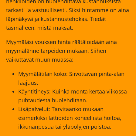
henkilöiden on huolehdittava kustannuksista
tarkasti ja vastuullisesti. Siksi hintamme on aina
läpinäkyvä ja kustannustehokas. Tiedät
täsmälleen, mistä maksat.
Myymäläsiivouksen hinta räätälöidään aina
myymälänne tarpeiden mukaan. Siihen
vaikuttavat muun muassa:
Myymälätilan koko: Siivottavan pinta-alan
laajuus.
Käyntitiheys: Kuinka monta kertaa viikossa
puhtaudesta huolehditaan.
Lisäpalvelut: Tarvitaanko mukaan
esimerkiksi lattioiden koneellista hoitoa,
ikkunanpesua tai yläpölyjen poistoa.