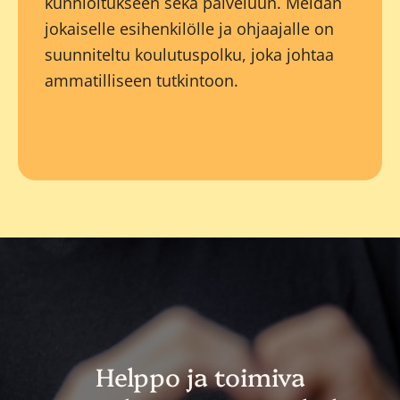
kunnioitukseen sekä palveluun. Meidän
jokaiselle esihenkilölle ja ohjaajalle on
suunniteltu koulutuspolku, joka johtaa
ammatilliseen tutkintoon.
Helppo ja toimiva