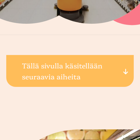
Tällä sivulla käsitellään
seuraavia aiheita