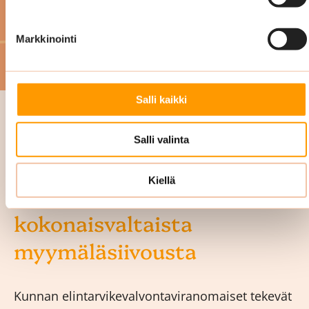
Tutustu referensseihin
Markkinointi
Salli kaikki
Salli valinta
Kiellä
Oiva-siivous on osa
kokonaisvaltaista
myymäläsiivousta
Kunnan elintarvikevalvontaviranomaiset tekevät