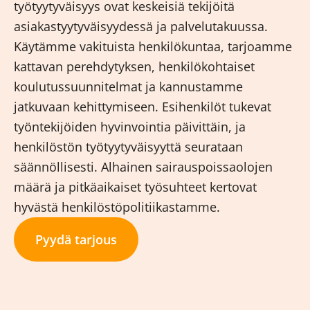
työtyytyväisyys ovat keskeisiä tekijöitä
asiakastyytyväisyydessä ja palvelutakuussa.
Käytämme vakituista henkilökuntaa, tarjoamme
kattavan perehdytyksen, henkilökohtaiset
koulutussuunnitelmat ja kannustamme
jatkuvaan kehittymiseen. Esihenkilöt tukevat
työntekijöiden hyvinvointia päivittäin, ja
henkilöstön työtyytyväisyyttä seurataan
säännöllisesti. Alhainen sairauspoissaolojen
määrä ja pitkäaikaiset työsuhteet kertovat
hyvästä henkilöstöpolitiikastamme.
Pyydä tarjous