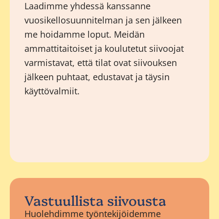
Laadimme yhdessä kanssanne
vuosikellosuunnitelman ja sen jälkeen
me hoidamme loput. Meidän
ammattitaitoiset ja koulutetut siivoojat
varmistavat, että tilat ovat siivouksen
jälkeen puhtaat, edustavat ja täysin
käyttövalmiit.
Vastuullista siivousta
Huolehdimme työntekijöidemme