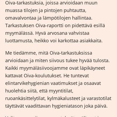
Oiva-tarkastuksia, joissa arvioidaan muun
muassa tilojen ja pintojen puhtautta,
omavalvontaa ja lämpötilojen hallintaa.
Tarkastuksen Oiva-raportti on pidettävä esillä
myymälässä. Hyvä arvosana vahvistaa
luottamusta, heikko voi karkottaa asiakkaita.
Me tiedämme, mitä Oiva-tarkastuksissa
arvioidaan ja miten siivous tukee hyvää tulosta.
Kaikki myymäläsiivoojamme ovat läpikäyneet
kattavat
Oiva-koulutukset
. He tuntevat
elintarvikehygienian vaatimukset ja osaavat
huolehtia siitä, että myyntitilat,
ruoankäsittelytilat, kylmäkalusteet ja varastotilat
täyttävät vaadittavan hygieniatason joka päivä.