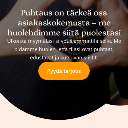
Puhtaus on tärkeä osa
asiakaskokemusta – me
huolehdimme siitä puolestasi
Ulkoista myymäläsi siivous ammattilaiselle. Me
pidämme huolen, että tilasi ovat puhtaat,
edustavat ja kutsuvan siistit.
Pyydä tarjous