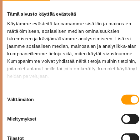
mahdollisen avun.”
Tämä sivusto käyttää evästeitä
Käytämme evästeitä tarjoamamme sisällön ja mainosten
räätälöimiseen, sosiaalisen median ominaisuuksien
tukemiseen ja kävijämäärämme analysoimiseen. Lisäksi
jaamme sosiaalisen median, mainosalan ja analytiikka-alan
kumppaneillemme tietoja siitä, miten käytät sivustoamme.
P
Kumppanimme voivat yhdistää näitä tietoja muihin tietoihin,
joita olet antanut heille tai joita on kerätty, kun olet käyttänyt
heidän palvelujaan.
Suostumuksen
Välttämätön
valinta
Anu Vaaherkumpu
Suomen Punainen Risti,
Mieltymykset
Veripalvelu
Tilastot