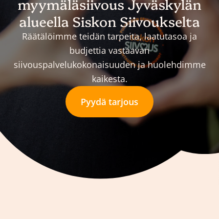
myymäläsiivous Jyväskylän
alueella Siskon Siivoukselta
Räätälöimme teidän tarpeita, laatutasoa ja
budjettia vastaavan
siivouspalvelukokonaisuuden ja huolehdimme
kaikesta.
Pyydä tarjous