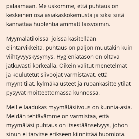
palaamaan. Me uskomme, että puhtaus on
keskeinen osa asiakaskokemusta ja siksi siitä
kannattaa huolehtia ammattilaisvoimin.
Myymälätiloissa, joissa käsitellään
elintarvikkeita, puhtaus on paljon muutakin kuin
viihtyvyyskysymys. Hygieniatason on oltava
jatkuvasti korkealla. Oikein valitut menetelmät
ja koulutetut siivoojat varmistavat, että
myyntitilat, kylmäkalusteet ja ruoankäsittelytilat
pysyvät moitteettomassa kunnossa.
Meille laadukas
myymäläsiivous
on kunnia-asia.
Meidän tehtävämme on varmistaa, että
myymäläsi puhtaus on itsestäänselvyys, johon
sinun ei tarvitse erikseen kiinnittää huomiota.