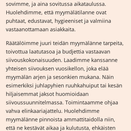
sovimme, ja aina sovitussa aikataulussa.
Huolehdimme, että myymälätilanne ovat
puhtaat, edustavat, hygieeniset ja valmiina
vastaanottamaan asiakkaita.
Räätälöimme juuri teidän myymälänne tarpeita,
toivottua laatutasoa ja budjettia vastaavan
siivouskokonaisuuden. Laadimme kanssanne
yhteisen siivouksen vuosikellon, joka elää
myymälän arjen ja sesonkien mukana. Näin
esimerkiksi juhlapyhien ruuhkahuiput tai kesän
hiljaisemmat jaksot huomioidaan
siivoussuunnitelmassa. Toimintaamme ohjaa
vahva elinkaariajattelu. Huolehdimme
myymälänne pinnoista ammattitaidolla niin,
että ne kestävät aikaa ja kulutusta, ehkäisten