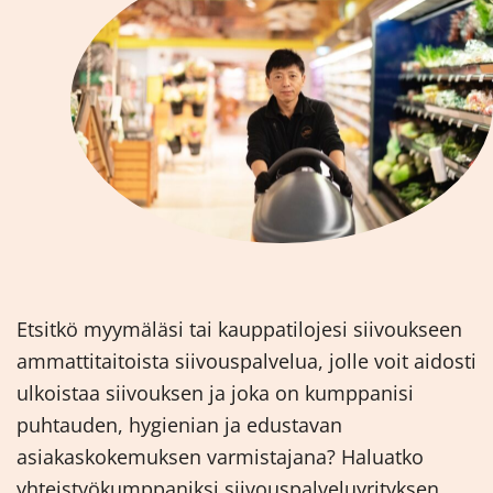
Etsitkö myymäläsi tai kauppatilojesi siivoukseen
ammattitaitoista siivouspalvelua, jolle voit aidosti
ulkoistaa siivouksen ja joka on kumppanisi
puhtauden, hygienian ja edustavan
asiakaskokemuksen varmistajana? Haluatko
yhteistyökumppaniksi siivouspalveluyrityksen,