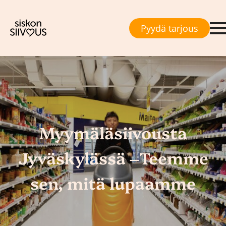
Pyydä tarjous
Myymäläsiivousta
Jyväskylässä –Teemme
sen, mitä lupaamme