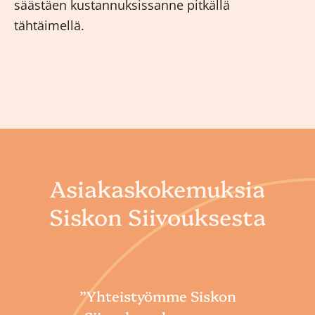
säästäen kustannuksissanne pitkällä
tähtäimellä.
Asiakaskokemuksia
Siskon Siivouksesta
”Yhteistyömme Siskon