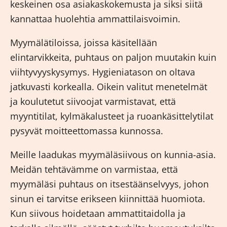
keskeinen osa asiakaskokemusta ja siksi siitä
kannattaa huolehtia ammattilaisvoimin.
Myymälätiloissa, joissa käsitellään
elintarvikkeita, puhtaus on paljon muutakin kuin
viihtyvyyskysymys. Hygieniatason on oltava
jatkuvasti korkealla. Oikein valitut menetelmät
ja koulutetut siivoojat varmistavat, että
myyntitilat, kylmäkalusteet ja ruoankäsittelytilat
pysyvät moitteettomassa kunnossa.
Meille laadukas
myymäläsiivous
on kunnia-asia.
Meidän tehtävämme on varmistaa, että
myymäläsi puhtaus on itsestäänselvyys, johon
sinun ei tarvitse erikseen kiinnittää huomiota.
Kun siivous hoidetaan ammattitaidolla ja