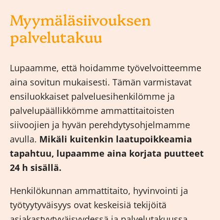
Myymäläsiivouksen
palvelutakuu
Lupaamme, että hoidamme työvelvoitteemme
aina sovitun mukaisesti. Tämän varmistavat
ensiluokkaiset palveluesihenkilömme ja
palvelupäällikkömme ammattitaitoisten
siivoojien ja hyvän perehdytysohjelmamme
avulla.
Mikäli kuitenkin laatupoikkeamia
tapahtuu, lupaamme aina korjata puutteet
24 h sisällä.
Henkilökunnan ammattitaito, hyvinvointi ja
työtyytyväisyys ovat keskeisiä tekijöitä
asiakastyytyväisyydessä ja palvelutakuussa.