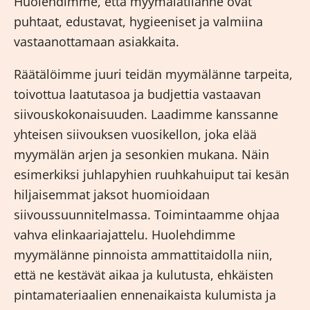
Huolehdimme, että myymälätilanne ovat
puhtaat, edustavat, hygieeniset ja valmiina
vastaanottamaan asiakkaita.
Räätälöimme juuri teidän myymälänne tarpeita,
toivottua laatutasoa ja budjettia vastaavan
siivouskokonaisuuden. Laadimme kanssanne
yhteisen siivouksen vuosikellon, joka elää
myymälän arjen ja sesonkien mukana. Näin
esimerkiksi juhlapyhien ruuhkahuiput tai kesän
hiljaisemmat jaksot huomioidaan
siivoussuunnitelmassa. Toimintaamme ohjaa
vahva elinkaariajattelu. Huolehdimme
myymälänne pinnoista ammattitaidolla niin,
että ne kestävät aikaa ja kulutusta, ehkäisten
pintamateriaalien ennenaikaista kulumista ja