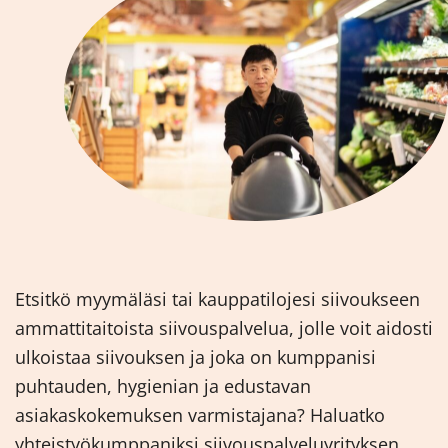
Etsitkö myymäläsi tai kauppatilojesi siivoukseen
ammattitaitoista siivouspalvelua, jolle voit aidosti
ulkoistaa siivouksen ja joka on kumppanisi
puhtauden, hygienian ja edustavan
asiakaskokemuksen varmistajana? Haluatko
yhteistyökumppaniksi siivouspalveluyrityksen,