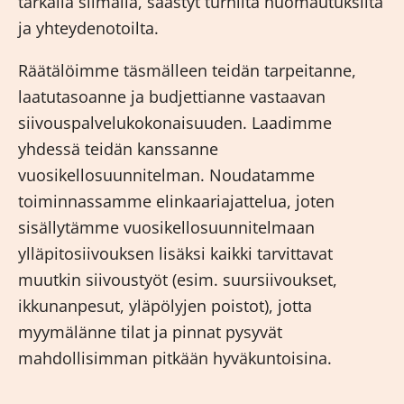
tarkalla silmällä, säästyt turhilta huomautuksilta
ja yhteydenotoilta.
Räätälöimme täsmälleen teidän tarpeitanne,
laatutasoanne ja budjettianne vastaavan
siivouspalvelukokonaisuuden. Laadimme
yhdessä teidän kanssanne
vuosikellosuunnitelman. Noudatamme
toiminnassamme elinkaariajattelua, joten
sisällytämme vuosikellosuunnitelmaan
ylläpitosiivouksen lisäksi kaikki tarvittavat
muutkin siivoustyöt (esim. suursiivoukset,
ikkunanpesut, yläpölyjen poistot), jotta
myymälänne tilat ja pinnat pysyvät
mahdollisimman pitkään hyväkuntoisina.