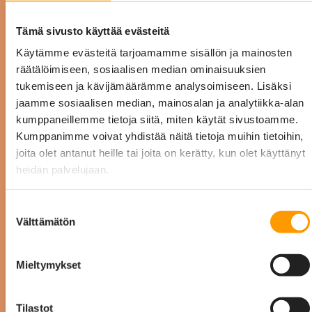
Tämä sivusto käyttää evästeitä
Käytämme evästeitä tarjoamamme sisällön ja mainosten
räätälöimiseen, sosiaalisen median ominaisuuksien
tukemiseen ja kävijämäärämme analysoimiseen. Lisäksi
jaamme sosiaalisen median, mainosalan ja analytiikka-alan
P
kumppaneillemme tietoja siitä, miten käytät sivustoamme.
Kumppanimme voivat yhdistää näitä tietoja muihin tietoihin,
joita olet antanut heille tai joita on kerätty, kun olet käyttänyt
heidän palvelujaan.
Anu Vaaherkumpu
Suostumuksen
Suomen Punainen Risti,
Välttämätön
valinta
Veripalvelu
Mieltymykset
Tutustu referensseihin
Tilastot