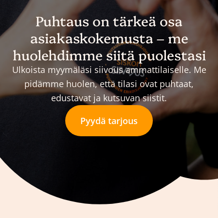
Puhtaus on tärkeä osa
asiakaskokemusta – me
huolehdimme siitä puolestasi
Ulkoista myymäläsi siivous ammattilaiselle. Me
pidämme huolen, että tilasi ovat puhtaat,
edustavat ja kutsuvan siistit.
Pyydä tarjous