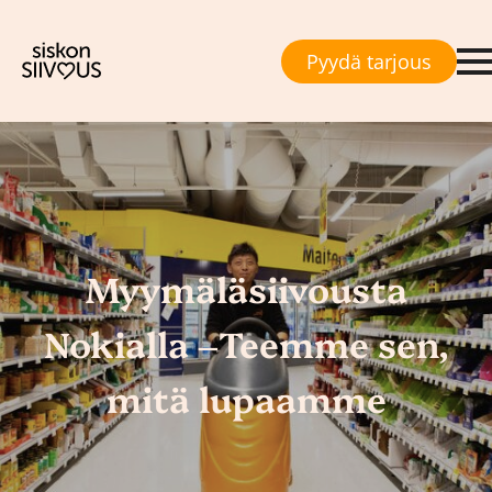
Pyydä tarjous
Myymäläsiivousta
Nokialla –Teemme sen,
mitä lupaamme