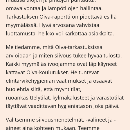
omavalvontaa ja lämpötilojen hallintaa.
Tarkastuksen Oiva-raportti on pidettävä esillä
myymälässä. Hyvä arvosana vahvistaa
luottamusta, heikko voi karkottaa asiakkaita.
Me tiedämme, mitä Oiva-tarkastuksissa
arvioidaan ja miten siivous tukee hyvää tulosta.
Kaikki myymäläsiivoojamme ovat läpikäyneet
kattavat
Oiva-koulutukset
. He tuntevat
elintarvikehygienian vaatimukset ja osaavat
huolehtia siitä, että myyntitilat,
ruoankäsittelytilat, kylmäkalusteet ja varastotilat
täyttävät vaadittavan hygieniatason joka päivä.
Valitsemme siivousmenetelmät, -välineet ja -
aineet aina kohteen mukaan. Teemme