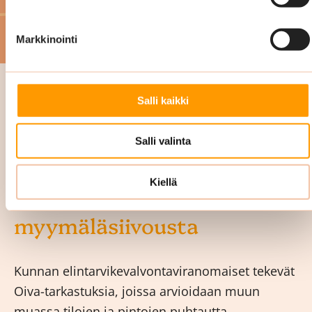
Markkinointi
Salli kaikki
Salli valinta
Oiva-siivous on osa
Kiellä
kokonaisvaltaista
myymäläsiivousta
Kunnan elintarvikevalvontaviranomaiset tekevät
Oiva-tarkastuksia, joissa arvioidaan muun
muassa tilojen ja pintojen puhtautta,