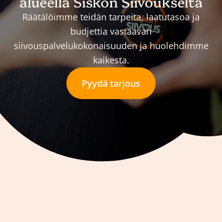
alueella Siskon Siivoukselta
Räätälöimme teidän tarpeita, laatutasoa ja
budjettia vastaavan
siivouspalvelukokonaisuuden ja huolehdimme
kaikesta.
Pyydä tarjous