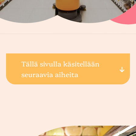
Tällä sivulla käsitellään
seuraavia aiheita