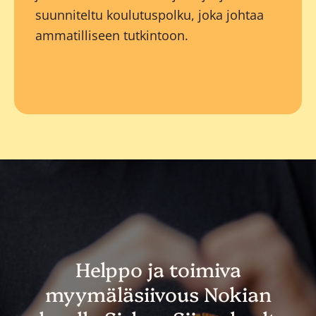
suunniteltu koulutuspolku, joka johtaa
ammatilliseen tutkintoon.
Helppo ja toimiva
myymäläsiivous Nokian