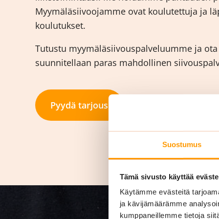
Myymäläsiivoojamme ovat koulutettuja ja läp
koulutukset.
Tutustu myymäläsiivouspalveluumme ja ota y
suunnitellaan paras mahdollinen siivouspalvel
Pyydä tarjous
Suostumus
Tämä sivusto käyttää eväste
Käytämme evästeitä tarjoama
ja kävijämäärämme analysoim
kumppaneillemme tietoja siitä