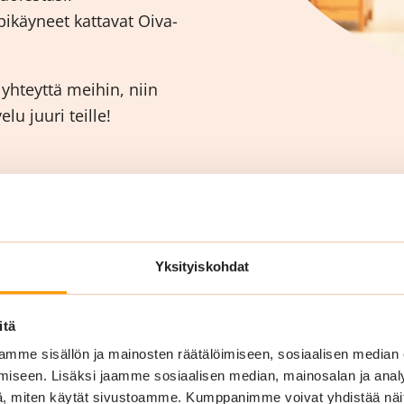
ikäyneet kattavat Oiva-
hteyttä meihin, niin
u juuri teille!
Yksityiskohdat
itä
mme sisällön ja mainosten räätälöimiseen, sosiaalisen median
iseen. Lisäksi jaamme sosiaalisen median, mainosalan ja analy
, miten käytät sivustoamme. Kumppanimme voivat yhdistää näitä t