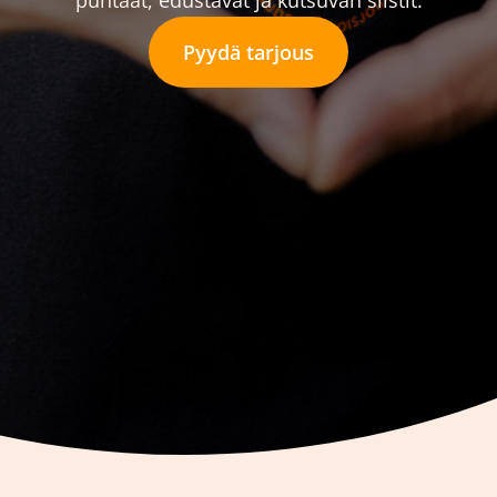
puhtaat, edustavat ja kutsuvan siistit.
Pyydä tarjous