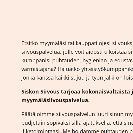
Etsitkö myymäläsi tai kauppatilojesi siivouk
siivouspalvelua, jolle voit aidosti ulkoistaa s
kumppanisi puhtauden, hygienian ja edust
varmistajana? Haluatko yhteistyökumppaniksi
jonka kanssa kaikki sujuu ja työn jälki on loi
Siskon Siivous tarjoaa kokonaisvaltaista
myymäläsiivouspalvelua.
Räätälöimme siivouspalvelun juuri sinun myy
budjettiin sopivaksi sillä ajatuksella, että sin
liiketoimintaasi. Me hoidamme puhtauden pu