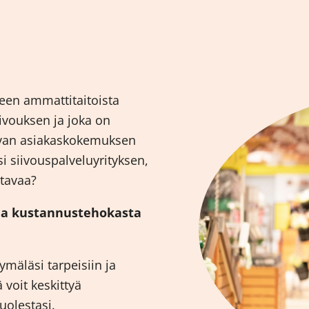
seen ammattitaitoista
iivouksen ja joka on
avan asiakaskokemuksen
 siivouspalveluyrityksen,
stavaa?
 ja kustannustehokasta
mäläsi tarpeisiin ja
ä voit keskittyä
olestasi.