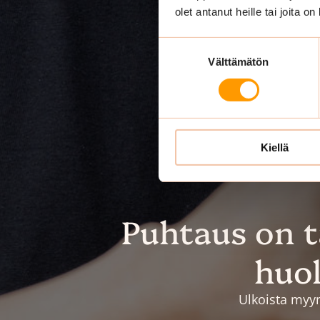
olet antanut heille tai joita o
Suostumuksen
Välttämätön
valinta
Kiellä
Puhtaus on 
huol
Ulkoista myym