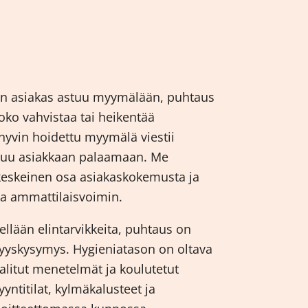
Kun asiakas astuu myymälään, puhtaus
oko vahvistaa tai heikentää
a hyvin hoidettu myymälä viestii
suu asiakkaan palaamaan. Me
eskeinen osa asiakaskokemusta ja
tia ammattilaisvoimin.
ellään elintarvikkeita, puhtaus on
vyyskysymys. Hygieniatason on oltava
valitut menetelmät ja koulutetut
yyntitilat, kylmäkalusteet ja