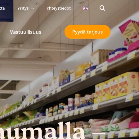
tta
Yritys
Yhteystiedot
Search
for:
Vastuullisuus
Pyydä tarjous
aumalla –