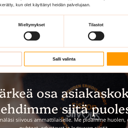
n kerätty, kun olet käyttänyt heidän palvelujaan.
Mieltymykset
Tilastot
Salli valinta
tärkeä osa asiakasko
ehdimme siitä puole
äläsi siivous ammattilaiselle. Me pidämme huolen, et