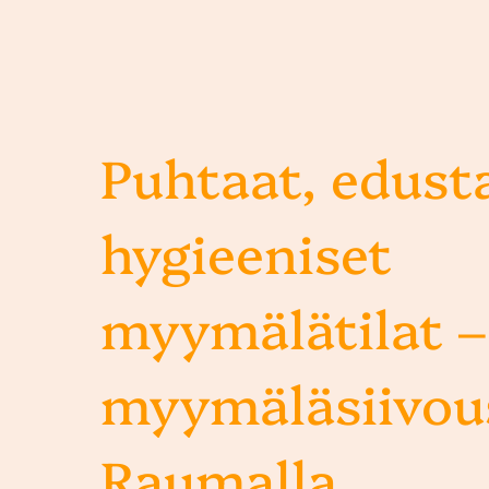
Puhtaat, edusta
hygieeniset
myymälätilat –
myymäläsiivou
Raumalla