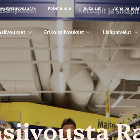
ivystyssiivous 24/7
Kokemuksia
Julkaisut
Anna palaute
osiivoukset
Erikoissiivoukset
Lisäpalvelut
iivousta R