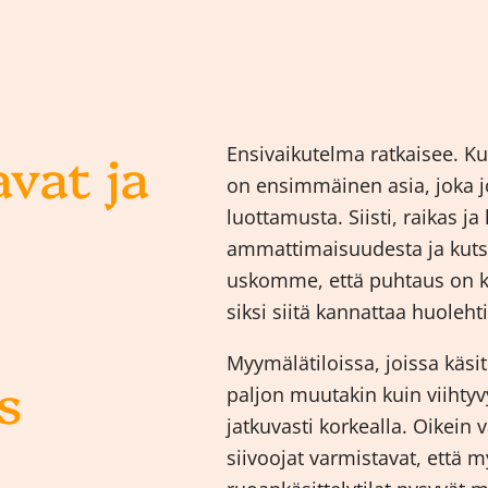
vat ja
Ensivaikutelma ratkaisee. 
on ensimmäinen asia, joka j
luottamusta. Siisti, raikas j
ammattimaisuudesta ja kut
uskomme, että puhtaus on k
siksi siitä kannattaa huoleh
Myymälätiloissa, joissa käsit
s
paljon muutakin kuin viihty
jatkuvasti korkealla. Oikein 
siivoojat varmistavat, että m