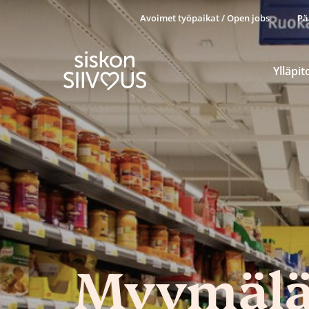
Avoimet työpaikat / Open jobs
Pä
Ylläpit
Myymäläs