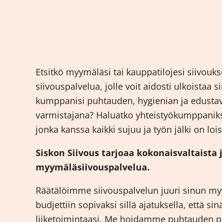
Etsitkö myymäläsi tai kauppatilojesi siivouk
siivouspalvelua, jolle voit aidosti ulkoistaa s
kumppanisi puhtauden, hygienian ja edust
varmistajana? Haluatko yhteistyökumppaniksi
jonka kanssa kaikki sujuu ja työn jälki on loi
Siskon Siivous tarjoaa kokonaisvaltaista
myymäläsiivouspalvelua.
Räätälöimme siivouspalvelun juuri sinun myy
budjettiin sopivaksi sillä ajatuksella, että sin
liiketoimintaasi. Me hoidamme puhtauden pu