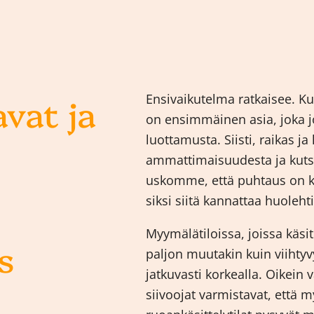
vat ja
Ensivaikutelma ratkaisee. 
on ensimmäinen asia, joka j
luottamusta. Siisti, raikas j
ammattimaisuudesta ja kut
uskomme, että puhtaus on k
siksi siitä kannattaa huoleh
Myymälätiloissa, joissa käsit
s
paljon muutakin kuin viihty
jatkuvasti korkealla. Oikein 
siivoojat varmistavat, että m