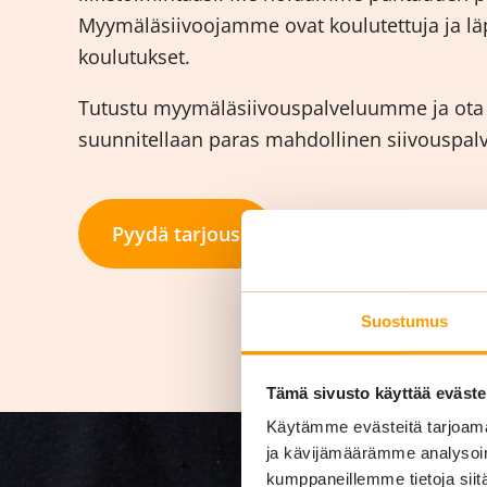
Myymäläsiivoojamme ovat koulutettuja ja läp
koulutukset.
Tutustu myymäläsiivouspalveluumme ja ota y
suunnitellaan paras mahdollinen siivouspalvel
Pyydä tarjous
Suostumus
Tämä sivusto käyttää eväste
Käytämme evästeitä tarjoama
ja kävijämäärämme analysoim
kumppaneillemme tietoja siitä