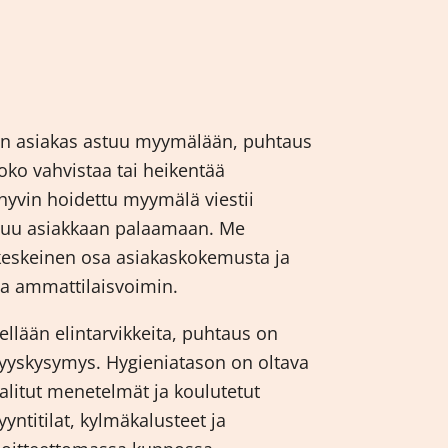
Kun asiakas astuu myymälään, puhtaus
oko vahvistaa tai heikentää
a hyvin hoidettu myymälä viestii
suu asiakkaan palaamaan. Me
eskeinen osa asiakaskokemusta ja
tia ammattilaisvoimin.
ellään elintarvikkeita, puhtaus on
vyyskysymys. Hygieniatason on oltava
valitut menetelmät ja koulutetut
yyntitilat, kylmäkalusteet ja