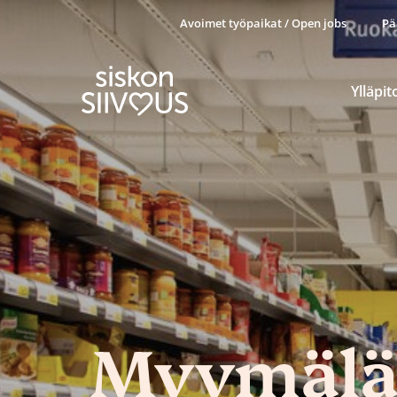
Avoimet työpaikat / Open jobs
Pä
Ylläpit
Myymäläs