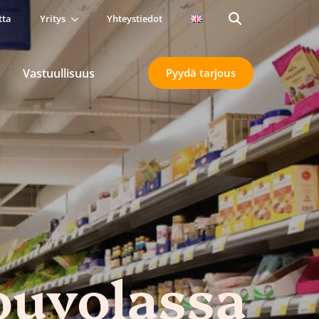
tta
Yritys
Yhteystiedot
Search
for:
Vastuullisuus
Pyydä tarjous
ouvolassa