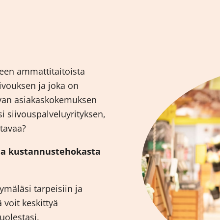
seen ammattitaitoista
iivouksen ja joka on
avan asiakaskokemuksen
 siivouspalveluyrityksen,
stavaa?
 ja kustannustehokasta
mäläsi tarpeisiin ja
ä voit keskittyä
olestasi.