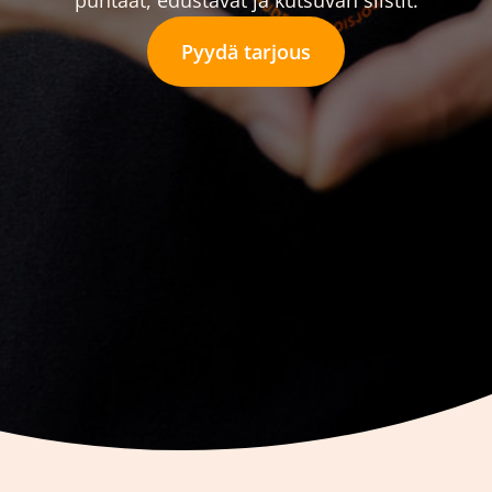
puhtaat, edustavat ja kutsuvan siistit.
Pyydä tarjous