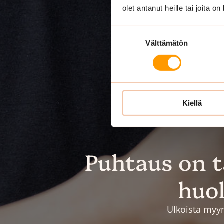
olet antanut heille tai joita o
Suostumuksen
Välttämätön
valinta
Kiellä
Puhtaus on 
huol
Ulkoista myym