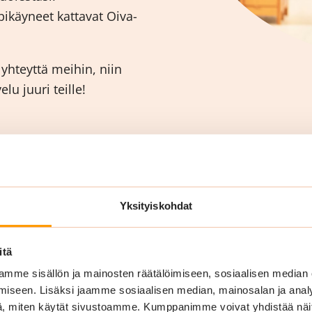
ikäyneet kattavat Oiva-
hteyttä meihin, niin
u juuri teille!
Yksityiskohdat
itä
mme sisällön ja mainosten räätälöimiseen, sosiaalisen median
iseen. Lisäksi jaamme sosiaalisen median, mainosalan ja analy
, miten käytät sivustoamme. Kumppanimme voivat yhdistää näitä t