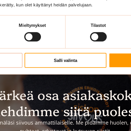
n kerätty, kun olet käyttänyt heidän palvelujaan.
Mieltymykset
Tilastot
Salli valinta
tärkeä osa asiakasko
ehdimme siitä puole
äläsi siivous ammattilaiselle. Me pidämme huolen, et