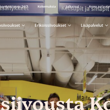
ivystyssiivous 24/7
Kokemuksia
Julkaisut
Anna palaute
osiivoukset
Erikoissiivoukset
Lisäpalvelut
iivousta K