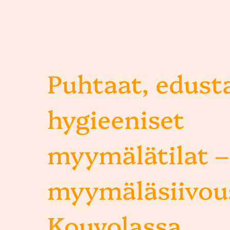
Puhtaat, edusta
hygieeniset
myymälätilat –
myymäläsiivou
Kouvolassa