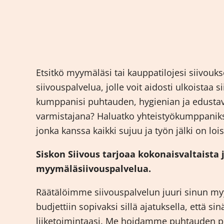
Etsitkö myymäläsi tai kauppatilojesi siivouk
siivouspalvelua, jolle voit aidosti ulkoistaa s
kumppanisi puhtauden, hygienian ja edust
varmistajana? Haluatko yhteistyökumppaniksi
jonka kanssa kaikki sujuu ja työn jälki on loi
Siskon Siivous tarjoaa kokonaisvaltaista
myymäläsiivouspalvelua.
Räätälöimme siivouspalvelun juuri sinun myy
budjettiin sopivaksi sillä ajatuksella, että sin
liiketoimintaasi. Me hoidamme puhtauden pu