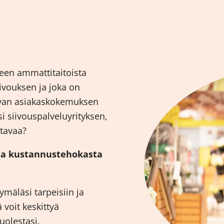
seen ammattitaitoista
iivouksen ja joka on
avan asiakaskokemuksen
 siivouspalveluyrityksen,
stavaa?
 ja kustannustehokasta
mäläsi tarpeisiin ja
ä voit keskittyä
olestasi.