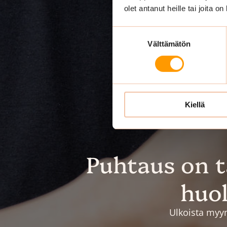
olet antanut heille tai joita o
Suostumuksen
Välttämätön
valinta
Kiellä
Puhtaus on 
huol
Ulkoista myym