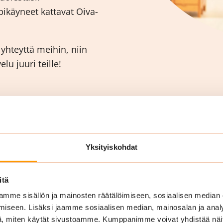
ikäyneet kattavat Oiva-
hteyttä meihin, niin
u juuri teille!
Yksityiskohdat
itä
mme sisällön ja mainosten räätälöimiseen, sosiaalisen median
iseen. Lisäksi jaamme sosiaalisen median, mainosalan ja analy
, miten käytät sivustoamme. Kumppanimme voivat yhdistää näitä t