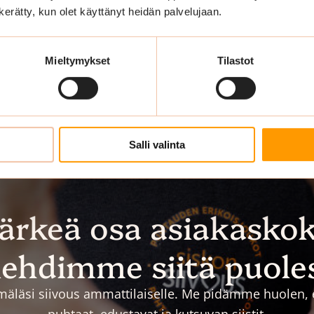
n kerätty, kun olet käyttänyt heidän palvelujaan.
Mieltymykset
Tilastot
Salli valinta
tärkeä osa asiakasko
ehdimme siitä puole
äläsi siivous ammattilaiselle. Me pidämme huolen, et