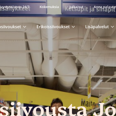
ivystyssiivous 24/7
Kokemuksia
Julkaisut
Anna palaute
osiivoukset
Erikoissiivoukset
Lisäpalvelut
iivousta J