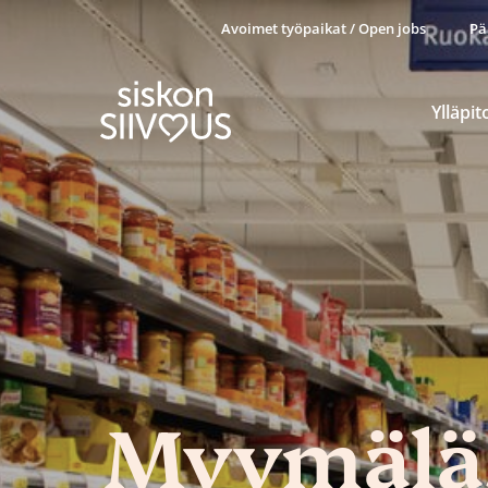
Avoimet työpaikat / Open jobs
Pä
Ylläpit
Myymäläs