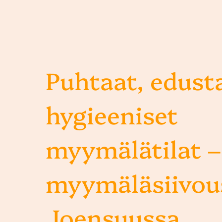
Puhtaat, edusta
hygieeniset
myymälätilat –
myymäläsiivou
Joensuussa