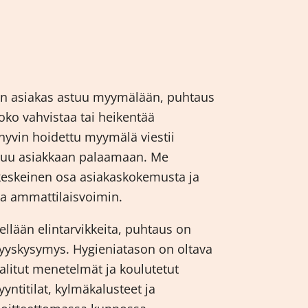
Kun asiakas astuu myymälään, puhtaus
oko vahvistaa tai heikentää
a hyvin hoidettu myymälä viestii
suu asiakkaan palaamaan. Me
eskeinen osa asiakaskokemusta ja
tia ammattilaisvoimin.
ellään elintarvikkeita, puhtaus on
vyyskysymys. Hygieniatason on oltava
valitut menetelmät ja koulutetut
yyntitilat, kylmäkalusteet ja