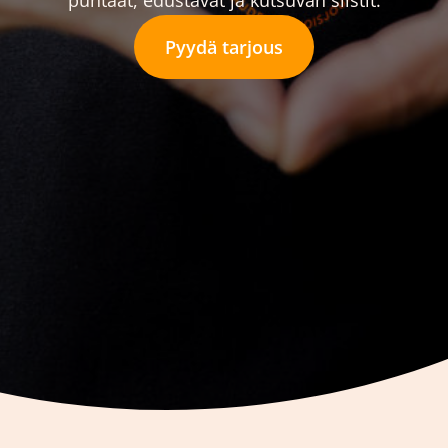
puhtaat, edustavat ja kutsuvan siistit.
Pyydä tarjous