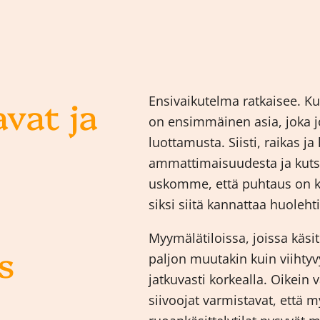
vat ja
Ensivaikutelma ratkaisee. 
on ensimmäinen asia, joka j
luottamusta. Siisti, raikas j
ammattimaisuudesta ja kut
uskomme, että puhtaus on k
siksi siitä kannattaa huoleh
Myymälätiloissa, joissa käsit
s
paljon muutakin kuin viihty
jatkuvasti korkealla. Oikein 
siivoojat varmistavat, että m