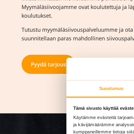
Myymäläsiivoojamme ovat koulutettuja ja läp
koulutukset.
Tutustu myymäläsiivouspalveluumme ja ota y
suunnitellaan paras mahdollinen siivouspalvel
Pyydä tarjous
Suostumus
Tämä sivusto käyttää eväste
Käytämme evästeitä tarjoama
ja kävijämäärämme analysoim
kumppaneillemme tietoja siitä