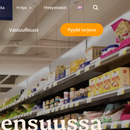
tta
Yritys
Yhteystiedot
Search
for:
Vastuullisuus
Pyydä tarjous
oensuussa