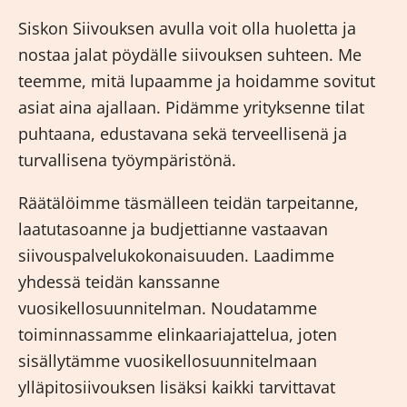
Siskon Siivouksen avulla voit olla huoletta ja
nostaa jalat pöydälle siivouksen suhteen. Me
teemme, mitä lupaamme ja hoidamme sovitut
asiat aina ajallaan. Pidämme yrityksenne tilat
puhtaana, edustavana sekä terveellisenä ja
turvallisena työympäristönä.
Räätälöimme täsmälleen teidän tarpeitanne,
laatutasoanne ja budjettianne vastaavan
siivouspalvelukokonaisuuden. Laadimme
yhdessä teidän kanssanne
vuosikellosuunnitelman. Noudatamme
toiminnassamme elinkaariajattelua, joten
sisällytämme vuosikellosuunnitelmaan
ylläpitosiivouksen lisäksi kaikki tarvittavat