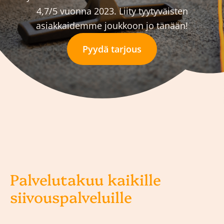
4,7/5 vuonna 2023. Liity tyytyväisten
asiakkaidemme joukkoon jo tänään!
Pyydä tarjous
Palvelutakuu kaikille
siivouspalveluille