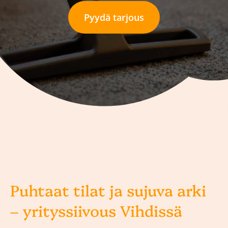
Pyydä tarjous
Puhtaat tilat ja sujuva arki
– yrityssiivous Vihdissä