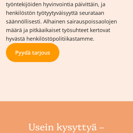
työntekijöiden hyvinvointia päivittäin, ja
henkilöstön työtyytyväisyyttä seurataan
säännöllisesti. Alhainen sairauspoissaolojen
määrä ja pitkäaikaiset työsuhteet kertovat
hyvästä henkilöstöpolitiikastamme.
Pyydä tarjous
Usein kysyttyä –