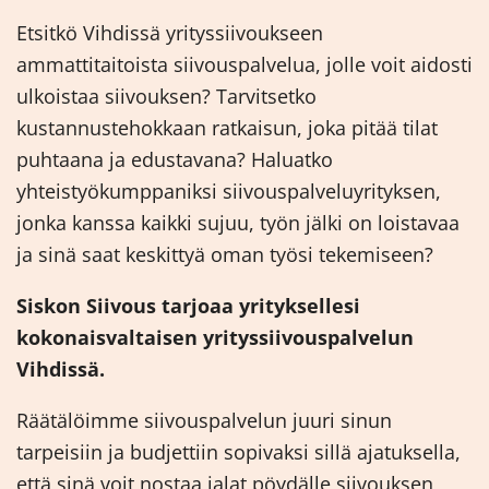
Etsitkö Vihdissä yrityssiivoukseen
ammattitaitoista siivouspalvelua, jolle voit aidosti
ulkoistaa siivouksen? Tarvitsetko
kustannustehokkaan ratkaisun, joka pitää tilat
puhtaana ja edustavana? Haluatko
yhteistyökumppaniksi siivouspalveluyrityksen,
jonka kanssa kaikki sujuu, työn jälki on loistavaa
ja sinä saat keskittyä oman työsi tekemiseen?
Siskon Siivous tarjoaa yrityksellesi
kokonaisvaltaisen yrityssiivouspalvelun
Vihdissä.
Räätälöimme siivouspalvelun juuri sinun
tarpeisiin ja budjettiin sopivaksi sillä ajatuksella,
että sinä voit nostaa jalat pöydälle siivouksen