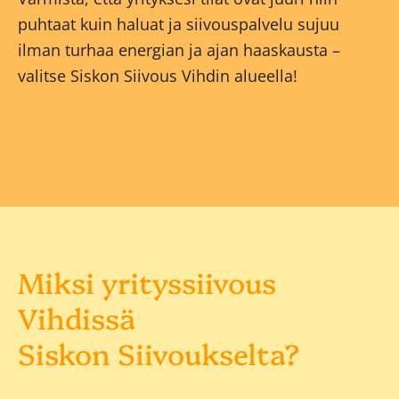
puhtaat kuin haluat ja siivouspalvelu sujuu
ilman turhaa energian ja ajan haaskausta –
valitse Siskon Siivous Vihdin alueella!
Miksi yrityssiivous
Vihdissä
Siskon Siivoukselta?