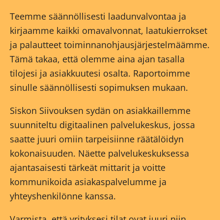
Teemme säännöllisesti laadunvalvontaa ja
kirjaamme kaikki omavalvonnat, laatukierrokset
ja palautteet toiminnanohjausjärjestelmäämme.
Tämä takaa, että olemme aina ajan tasalla
tilojesi ja asiakkuutesi osalta. Raportoimme
sinulle säännöllisesti sopimuksen mukaan.
Siskon Siivouksen sydän on asiakkaillemme
suunniteltu digitaalinen palvelukeskus, jossa
saatte juuri omiin tarpeisiinne räätälöidyn
kokonaisuuden. Näette palvelukeskuksessa
ajantasaisesti tärkeät mittarit ja voitte
kommunikoida asiakaspalvelumme ja
yhteyshenkilönne kanssa.
Varmista, että yrityksesi tilat ovat juuri niin