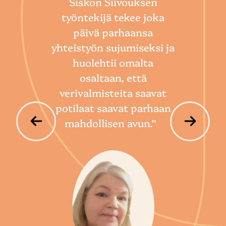
Siskon Siivouksen
he
työntekijä tekee joka
Toim
päivä parhaansa
niin
yhteistyön sujumiseksi ja
so
huolehtii omalta
hoi
osaltaan, että
por
verivalmisteita saavat
potilaat saavat parhaan
mahdollisen avun.”
P