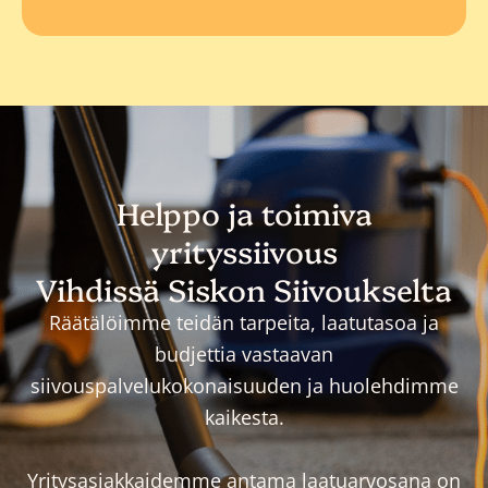
Helppo ja toimiva
yrityssiivous
Vihdissä Siskon Siivoukselta
Räätälöimme teidän tarpeita, laatutasoa ja
budjettia vastaavan
siivouspalvelukokonaisuuden ja huolehdimme
kaikesta.
Yritysasiakkaidemme antama laatuarvosana on