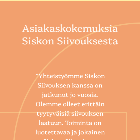
Asiakaskokemuksia
Siskon Siivouksesta
”Yhteistyömme Siskon
Siivouksen kanssa on
jatkunut jo vuosia.
Olemme olleet erittäin
tyytyväisiä siivouksen
laatuun. Toiminta on
“
luotettavaa ja jokainen
Sii