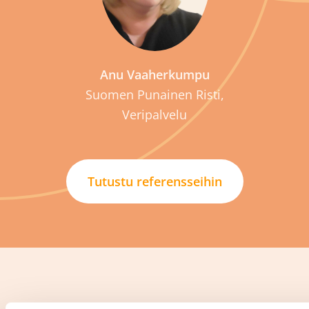
Anu Vaaherkumpu
Suomen Punainen Risti,
Veripalvelu
Tutustu referensseihin