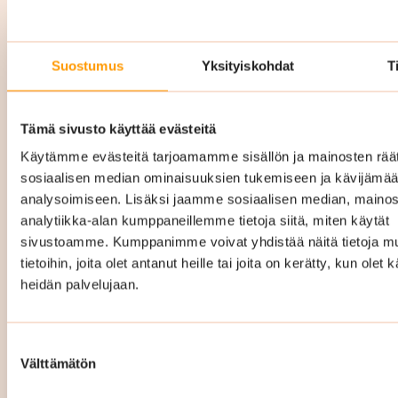
Yrityssiivous Vihti hinta
Suostumus
Yksityiskohdat
T
Yrityssiivouksen hinta Vihdissä vaihtelee
Tämä sivusto käyttää evästeitä
riippuen mm. siivottavan kohteen pinta-alasta,
Käytämme evästeitä tarjoamamme sisällön ja mainosten räät
siivouskertojen määrästä ja millainen
sosiaalisen median ominaisuuksien tukemiseen ja kävijäm
palvelukokonaisuus teille räätälöidään. Hintaan
analysoimiseen. Lisäksi jaamme sosiaalisen median, mainos
sisältyy kaikki tarvittavat siivousvälineet ja -
analytiikka-alan kumppaneillemme tietoja siitä, miten käytät
aineet.
sivustoamme. Kumppanimme voivat yhdistää näitä tietoja mu
tietoihin, joita olet antanut heille tai joita on kerätty, kun olet 
Räätälöimme täysin teidän tarpeitanne ja
heidän palvelujaan.
toiveitanne vastaavan
puhtauspalvelukokonaisuuden ja hinta
Suostumuksen
määräytyy sitten sen mukaan. Hintamme ovat
Välttämätön
valinta
kiinteät ja kustannustehokkaat eli tiedät