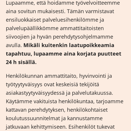
Lupaamme, että hoidamme työvelvoitteemme
aina sovitun mukaisesti. Tämän varmistavat
ensiluokkaiset palveluesihenkilömme ja
palvelupäällikkömme ammattitaitoisten
siivoojien ja hyvän perehdytysohjelmamme
avulla.
Mikäli kuitenkin laatupoikkeamia
tapahtuu, lupaamme aina korjata puutteet
24 h sisällä.
Henkilökunnan ammattitaito, hyvinvointi ja
työtyytyväisyys ovat keskeisiä tekijöitä
asiakastyytyväisyydessä ja palvelutakuussa.
Käytämme vakituista henkilökuntaa, tarjoamme
kattavan perehdytyksen, henkilökohtaiset
koulutussuunnitelmat ja kannustamme
jatkuvaan kehittymiseen. Esihenkilöt tukevat