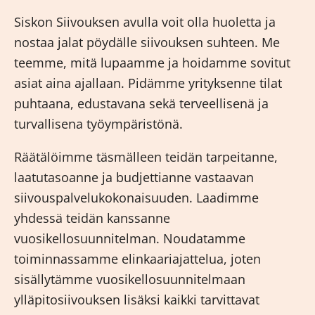
Siskon Siivouksen avulla voit olla huoletta ja
nostaa jalat pöydälle siivouksen suhteen. Me
teemme, mitä lupaamme ja hoidamme sovitut
asiat aina ajallaan. Pidämme yrityksenne tilat
puhtaana, edustavana sekä terveellisenä ja
turvallisena työympäristönä.
Räätälöimme täsmälleen teidän tarpeitanne,
laatutasoanne ja budjettianne vastaavan
siivouspalvelukokonaisuuden. Laadimme
yhdessä teidän kanssanne
vuosikellosuunnitelman. Noudatamme
toiminnassamme elinkaariajattelua, joten
sisällytämme vuosikellosuunnitelmaan
ylläpitosiivouksen lisäksi kaikki tarvittavat