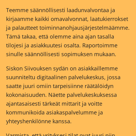
Teemme säännöllisesti laadunvalvontaa ja
kirjaamme kaikki omavalvonnat, laatukierrokset
ja palautteet toiminnanohjausjärjestelmäämme.
Tämä takaa, että olemme aina ajan tasalla
tilojesi ja asiakkuutesi osalta. Raportoimme
sinulle säännöllisesti sopimuksen mukaan.
Siskon Siivouksen sydän on asiakkaillemme
suunniteltu digitaalinen palvelukeskus, jossa
saatte juuri omiin tarpeisiinne räätälöidyn
kokonaisuuden. Näette palvelukeskuksessa
ajantasaisesti tärkeät mittarit ja voitte
kommunikoida asiakaspalvelumme ja
yhteyshenkilönne kanssa.
Varmista, että yrityksesi tilat ovat juuri niin