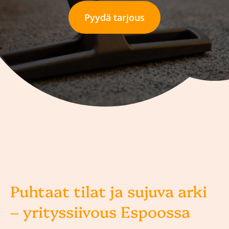
Pyydä tarjous
Puhtaat tilat ja sujuva arki
– yrityssiivous Espoossa