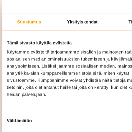
Yrityssiivous Espoo hinta
Suostumus
Yksityiskohdat
T
Yrityssiivouksen hinta Espoossa vaihtelee
Tämä sivusto käyttää evästeitä
riippuen mm. siivottavan kohteen pinta-alasta,
Käytämme evästeitä tarjoamamme sisällön ja mainosten räät
siivouskertojen määrästä ja millainen
sosiaalisen median ominaisuuksien tukemiseen ja kävijäm
palvelukokonaisuus teille räätälöidään. Hintaan
analysoimiseen. Lisäksi jaamme sosiaalisen median, mainos
sisältyy kaikki tarvittavat siivousvälineet ja -
analytiikka-alan kumppaneillemme tietoja siitä, miten käytät
aineet.
sivustoamme. Kumppanimme voivat yhdistää näitä tietoja mu
tietoihin, joita olet antanut heille tai joita on kerätty, kun olet 
Räätälöimme täysin teidän tarpeitanne ja
heidän palvelujaan.
toiveitanne vastaavan
puhtauspalvelukokonaisuuden ja hinta
Suostumuksen
määräytyy sitten sen mukaan. Hintamme ovat
Välttämätön
valinta
kiinteät ja kustannustehokkaat eli tiedät