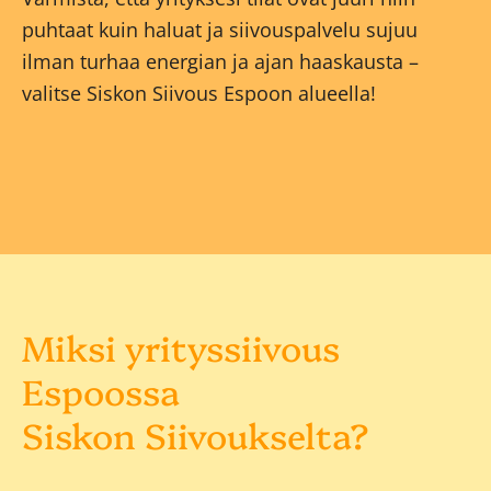
puhtaat kuin haluat ja siivouspalvelu sujuu
ilman turhaa energian ja ajan haaskausta –
valitse Siskon Siivous Espoon alueella!
Miksi yrityssiivous
Espoossa
Siskon Siivoukselta?