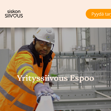
Pyydä tar
Yrityssiivous Espoo