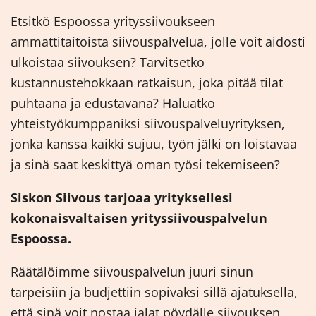
Etsitkö Espoossa yrityssiivoukseen
ammattitaitoista siivouspalvelua, jolle voit aidosti
ulkoistaa siivouksen? Tarvitsetko
kustannustehokkaan ratkaisun, joka pitää tilat
puhtaana ja edustavana? Haluatko
yhteistyökumppaniksi siivouspalveluyrityksen,
jonka kanssa kaikki sujuu, työn jälki on loistavaa
ja sinä saat keskittyä oman työsi tekemiseen?
Siskon Siivous tarjoaa yrityksellesi
kokonaisvaltaisen yrityssiivouspalvelun
Espoossa.
Räätälöimme siivouspalvelun juuri sinun
tarpeisiin ja budjettiin sopivaksi sillä ajatuksella,
että sinä voit nostaa jalat pöydälle siivouksen