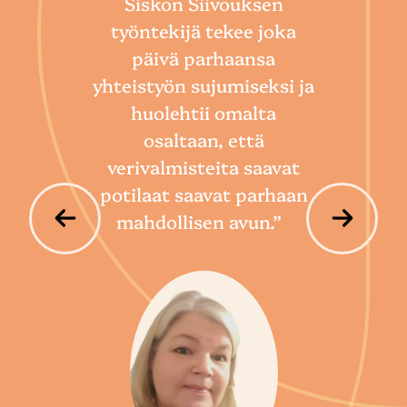
Siskon Siivouksen
he
työntekijä tekee joka
Toim
päivä parhaansa
niin
yhteistyön sujumiseksi ja
so
huolehtii omalta
hoi
osaltaan, että
por
verivalmisteita saavat
potilaat saavat parhaan
mahdollisen avun.”
P