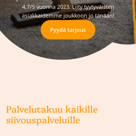
4,7/5 vuonna 2023. Liity tyytyväisten
asiakkaidemme joukkoon jo tänään!
Pyydä tarjous
Palvelutakuu kaikille
siivouspalveluille