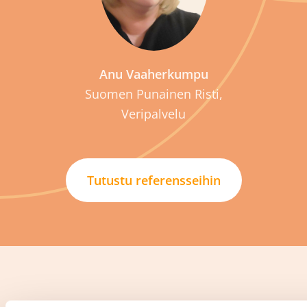
Anu Vaaherkumpu
Suomen Punainen Risti,
Veripalvelu
Tutustu referensseihin