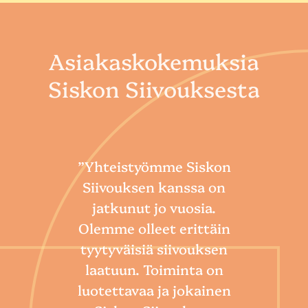
Asiakaskokemuksia
Siskon Siivouksesta
”Yhteistyömme Siskon
Siivouksen kanssa on
jatkunut jo vuosia.
Olemme olleet erittäin
tyytyväisiä siivouksen
laatuun. Toiminta on
“
luotettavaa ja jokainen
Sii