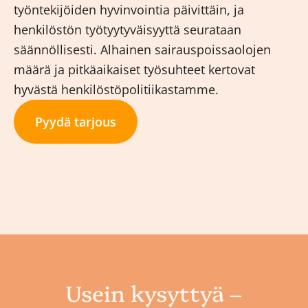
työntekijöiden hyvinvointia päivittäin, ja
henkilöstön työtyytyväisyyttä seurataan
säännöllisesti. Alhainen sairauspoissaolojen
määrä ja pitkäaikaiset työsuhteet kertovat
hyvästä henkilöstöpolitiikastamme.
Pyydä tarjous
Usein kysyttyä –