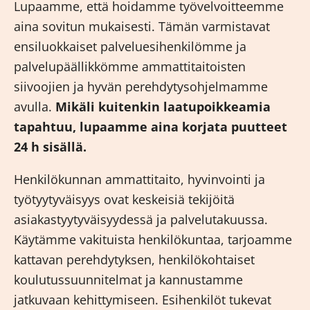
Lupaamme, että hoidamme työvelvoitteemme
aina sovitun mukaisesti. Tämän varmistavat
ensiluokkaiset palveluesihenkilömme ja
palvelupäällikkömme ammattitaitoisten
siivoojien ja hyvän perehdytysohjelmamme
avulla.
Mikäli kuitenkin laatupoikkeamia
tapahtuu, lupaamme aina korjata puutteet
24 h sisällä.
Henkilökunnan ammattitaito, hyvinvointi ja
työtyytyväisyys ovat keskeisiä tekijöitä
asiakastyytyväisyydessä ja palvelutakuussa.
Käytämme vakituista henkilökuntaa, tarjoamme
kattavan perehdytyksen, henkilökohtaiset
koulutussuunnitelmat ja kannustamme
jatkuvaan kehittymiseen. Esihenkilöt tukevat