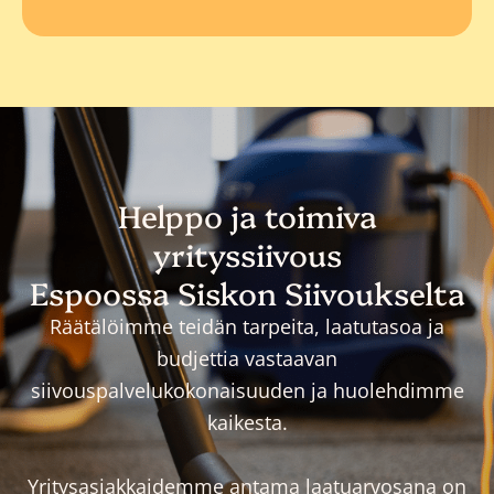
Helppo ja toimiva
yrityssiivous
Espoossa Siskon Siivoukselta
Räätälöimme teidän tarpeita, laatutasoa ja
budjettia vastaavan
siivouspalvelukokonaisuuden ja huolehdimme
kaikesta.
Yritysasiakkaidemme antama laatuarvosana on