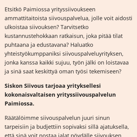
Etsitkö Paimiossa yrityssiivoukseen
ammattitaitoista siivouspalvelua, jolle voit aidosti
ulkoistaa siivouksen? Tarvitsetko
kustannustehokkaan ratkaisun, joka pitää tilat
puhtaana ja edustavana? Haluatko
yhteistyökumppaniksi siivouspalveluyrityksen,
jonka kanssa kaikki sujuu, työn jälki on loistavaa
ja sinä saat keskittyä oman työsi tekemiseen?
Siskon Siivous tarjoaa yrityksellesi
kokonaisvaltaisen yrityssiivouspalvelun
Paimiossa.
Räätälöimme siivouspalvelun juuri sinun
tarpeisiin ja budjettiin sopivaksi sillä ajatuksella,
että sinä voit nostaa jalat pöydälle siivouksen