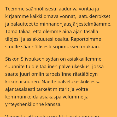
Teemme säännöllisesti laadunvalvontaa ja
kirjaamme kaikki omavalvonnat, laatukierrokset
ja palautteet toiminnanohjausjärjestelmäämme.
Tämä takaa, että olemme aina ajan tasalla
tilojesi ja asiakkuutesi osalta. Raportoimme
sinulle säännöllisesti sopimuksen mukaan.
Siskon Siivouksen sydän on asiakkaillemme
suunniteltu digitaalinen palvelukeskus, jossa
saatte juuri omiin tarpeisiinne räätälöidyn
kokonaisuuden. Näette palvelukeskuksessa
ajantasaisesti tärkeät mittarit ja voitte
kommunikoida asiakaspalvelumme ja
yhteyshenkilönne kanssa.
Varmista, että yrityksesi tilat ovat juuri niin