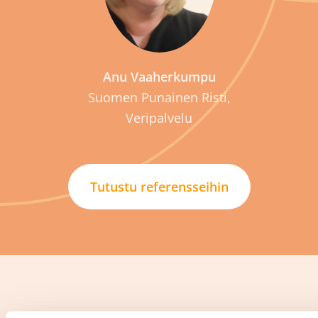
Anu Vaaherkumpu
Suomen Punainen Risti,
Veripalvelu
Tutustu referensseihin