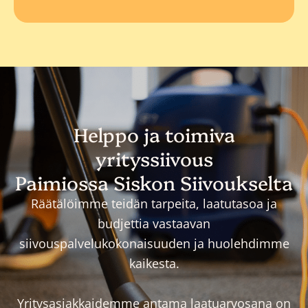
Helppo ja toimiva
yrityssiivous
Paimiossa Siskon Siivoukselta
Räätälöimme teidän tarpeita, laatutasoa ja
budjettia vastaavan
siivouspalvelukokonaisuuden ja huolehdimme
kaikesta.
Yritysasiakkaidemme antama laatuarvosana on