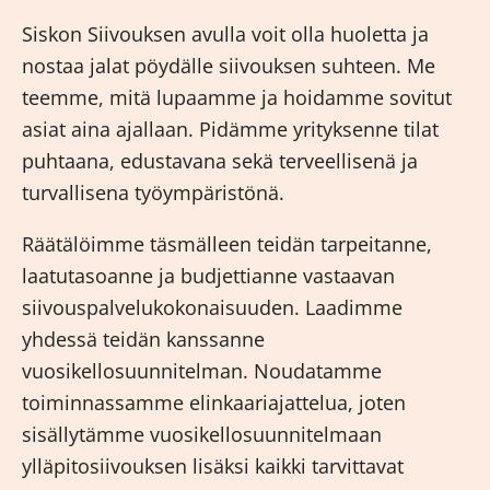
Siskon Siivouksen avulla voit olla huoletta ja
nostaa jalat pöydälle siivouksen suhteen. Me
teemme, mitä lupaamme ja hoidamme sovitut
asiat aina ajallaan. Pidämme yrityksenne tilat
puhtaana, edustavana sekä terveellisenä ja
turvallisena työympäristönä.
Räätälöimme täsmälleen teidän tarpeitanne,
laatutasoanne ja budjettianne vastaavan
siivouspalvelukokonaisuuden. Laadimme
yhdessä teidän kanssanne
vuosikellosuunnitelman. Noudatamme
toiminnassamme elinkaariajattelua, joten
sisällytämme vuosikellosuunnitelmaan
ylläpitosiivouksen lisäksi kaikki tarvittavat