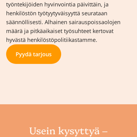
työntekijöiden hyvinvointia päivittäin, ja
henkilöstön työtyytyväisyyttä seurataan
säännöllisesti. Alhainen sairauspoissaolojen
määrä ja pitkäaikaiset työsuhteet kertovat
hyvästä henkilöstöpolitiikastamme.
Pyydä tarjous
Usein kysyttyä –