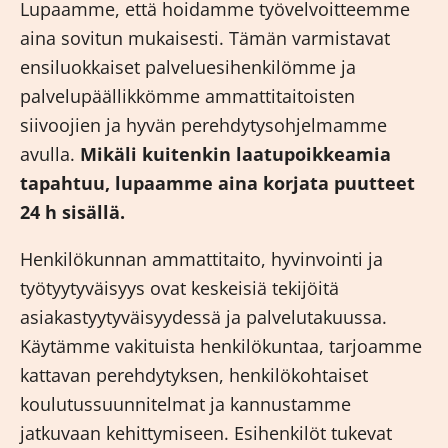
Lupaamme, että hoidamme työvelvoitteemme
aina sovitun mukaisesti. Tämän varmistavat
ensiluokkaiset palveluesihenkilömme ja
palvelupäällikkömme ammattitaitoisten
siivoojien ja hyvän perehdytysohjelmamme
avulla.
Mikäli kuitenkin laatupoikkeamia
tapahtuu, lupaamme aina korjata puutteet
24 h sisällä.
Henkilökunnan ammattitaito, hyvinvointi ja
työtyytyväisyys ovat keskeisiä tekijöitä
asiakastyytyväisyydessä ja palvelutakuussa.
Käytämme vakituista henkilökuntaa, tarjoamme
kattavan perehdytyksen, henkilökohtaiset
koulutussuunnitelmat ja kannustamme
jatkuvaan kehittymiseen. Esihenkilöt tukevat