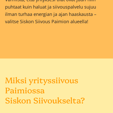
puhtaat kuin haluat ja siivouspalvelu sujuu
ilman turhaa energian ja ajan haaskausta –
valitse Siskon Siivous Paimion alueella!
Miksi yrityssiivous
Paimiossa
Siskon Siivoukselta?