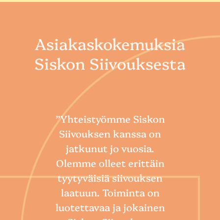
Asiakaskokemuksia
Siskon Siivouksesta
”Yhteistyömme Siskon
Siivouksen kanssa on
jatkunut jo vuosia.
Olemme olleet erittäin
tyytyväisiä siivouksen
laatuun. Toiminta on
“
luotettavaa ja jokainen
Sii