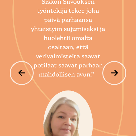
Siskon Siivouksen
he
työntekijä tekee joka
Toim
päivä parhaansa
niin
yhteistyön sujumiseksi ja
so
huolehtii omalta
hoi
osaltaan, että
por
verivalmisteita saavat
potilaat saavat parhaan
mahdollisen avun.”
P