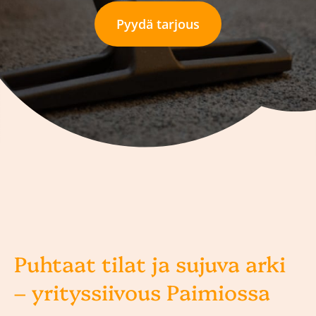
Pyydä tarjous
Puhtaat tilat ja sujuva arki
– yrityssiivous Paimiossa