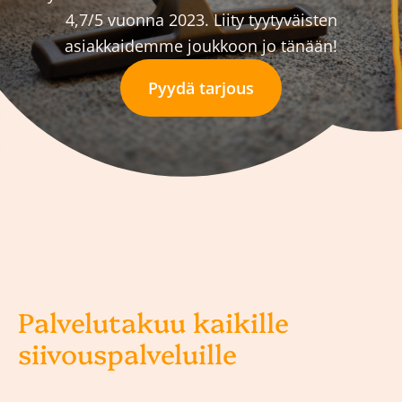
4,7/5 vuonna 2023. Liity tyytyväisten
asiakkaidemme joukkoon jo tänään!
Pyydä tarjous
Palvelutakuu kaikille
siivouspalveluille