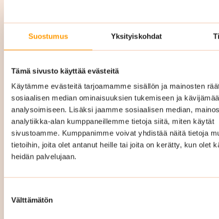
Yrityssiivous Paimio hinta
Suostumus
Yksityiskohdat
T
Yrityssiivouksen hinta Paimiossa vaihtelee
Tämä sivusto käyttää evästeitä
riippuen mm. siivottavan kohteen pinta-alasta,
Käytämme evästeitä tarjoamamme sisällön ja mainosten räät
siivouskertojen määrästä ja millainen
sosiaalisen median ominaisuuksien tukemiseen ja kävijäm
palvelukokonaisuus teille räätälöidään. Hintaan
analysoimiseen. Lisäksi jaamme sosiaalisen median, mainos
sisältyy kaikki tarvittavat siivousvälineet ja -
analytiikka-alan kumppaneillemme tietoja siitä, miten käytät
aineet.
sivustoamme. Kumppanimme voivat yhdistää näitä tietoja mu
tietoihin, joita olet antanut heille tai joita on kerätty, kun olet 
Räätälöimme täysin teidän tarpeitanne ja
heidän palvelujaan.
toiveitanne vastaavan
puhtauspalvelukokonaisuuden ja hinta
Suostumuksen
määräytyy sitten sen mukaan. Hintamme ovat
Välttämätön
valinta
kiinteät ja kustannustehokkaat eli tiedät