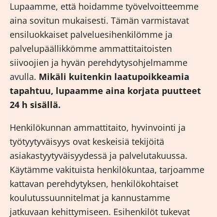
Lupaamme, että hoidamme työvelvoitteemme
aina sovitun mukaisesti. Tämän varmistavat
ensiluokkaiset palveluesihenkilömme ja
palvelupäällikkömme ammattitaitoisten
siivoojien ja hyvän perehdytysohjelmamme
avulla.
Mikäli kuitenkin laatupoikkeamia
tapahtuu, lupaamme aina korjata puutteet
24 h sisällä.
Henkilökunnan ammattitaito, hyvinvointi ja
työtyytyväisyys ovat keskeisiä tekijöitä
asiakastyytyväisyydessä ja palvelutakuussa.
Käytämme vakituista henkilökuntaa, tarjoamme
kattavan perehdytyksen, henkilökohtaiset
koulutussuunnitelmat ja kannustamme
jatkuvaan kehittymiseen. Esihenkilöt tukevat