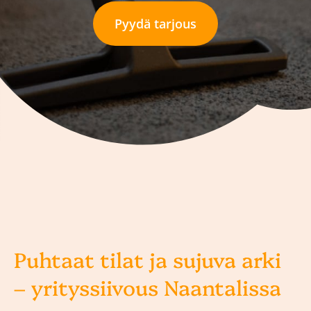
Pyydä tarjous
Puhtaat tilat ja sujuva arki
– yrityssiivous Naantalissa