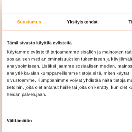
Yrityssiivous Naantali hinta
Suostumus
Yksityiskohdat
T
Yrityssiivouksen hinta Naantalissa vaihtelee
Tämä sivusto käyttää evästeitä
riippuen mm. siivottavan kohteen pinta-alasta,
Käytämme evästeitä tarjoamamme sisällön ja mainosten räät
siivouskertojen määrästä ja millainen
sosiaalisen median ominaisuuksien tukemiseen ja kävijäm
palvelukokonaisuus teille räätälöidään. Hintaan
analysoimiseen. Lisäksi jaamme sosiaalisen median, mainos
sisältyy kaikki tarvittavat siivousvälineet ja -
analytiikka-alan kumppaneillemme tietoja siitä, miten käytät
aineet.
sivustoamme. Kumppanimme voivat yhdistää näitä tietoja mu
tietoihin, joita olet antanut heille tai joita on kerätty, kun olet 
Räätälöimme täysin teidän tarpeitanne ja
heidän palvelujaan.
toiveitanne vastaavan
puhtauspalvelukokonaisuuden ja hinta
Suostumuksen
määräytyy sitten sen mukaan. Hintamme ovat
Välttämätön
valinta
kiinteät ja kustannustehokkaat eli tiedät