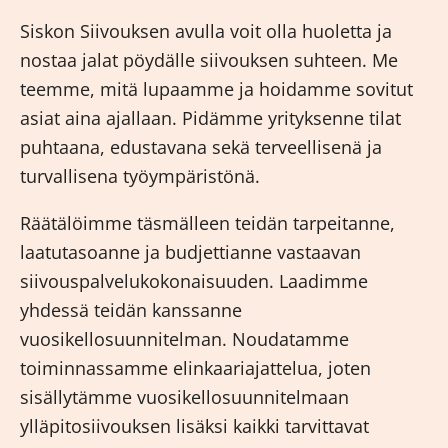
Siskon Siivouksen avulla voit olla huoletta ja
nostaa jalat pöydälle siivouksen suhteen. Me
teemme, mitä lupaamme ja hoidamme sovitut
asiat aina ajallaan. Pidämme yrityksenne tilat
puhtaana, edustavana sekä terveellisenä ja
turvallisena työympäristönä.
Räätälöimme täsmälleen teidän tarpeitanne,
laatutasoanne ja budjettianne vastaavan
siivouspalvelukokonaisuuden. Laadimme
yhdessä teidän kanssanne
vuosikellosuunnitelman. Noudatamme
toiminnassamme elinkaariajattelua, joten
sisällytämme vuosikellosuunnitelmaan
ylläpitosiivouksen lisäksi kaikki tarvittavat