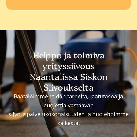
Helppo ja toimiva
yrityssiivous
Naantalissa Siskon
Siivoukselta
Räätälöimme teidän tarpeita, laatutasoa ja
budjettia vastaavan
siivouspalvelukokonaisuuden ja huolehdimme
kaikesta.