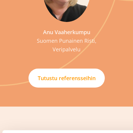
Anu Vaaherkumpu
Suomen Punainen Risti,
Veripalvelu
Tutustu referensseihin