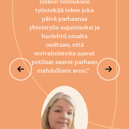
Siskon Siivouksen
he
työntekijä tekee joka
Toim
päivä parhaansa
niin
yhteistyön sujumiseksi ja
so
huolehtii omalta
hoi
osaltaan, että
por
verivalmisteita saavat
potilaat saavat parhaan
mahdollisen avun.”
P