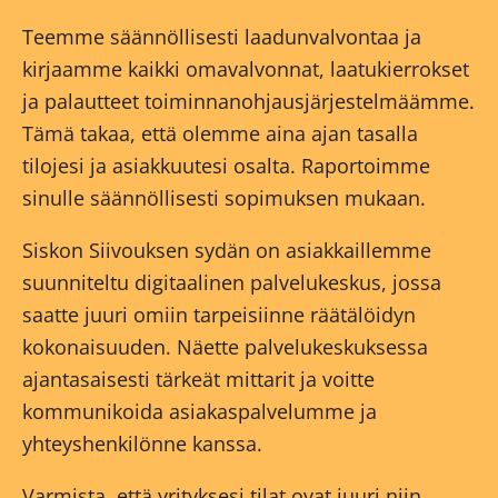
Teemme säännöllisesti laadunvalvontaa ja
kirjaamme kaikki omavalvonnat, laatukierrokset
ja palautteet toiminnanohjausjärjestelmäämme.
Tämä takaa, että olemme aina ajan tasalla
tilojesi ja asiakkuutesi osalta. Raportoimme
sinulle säännöllisesti sopimuksen mukaan.
Siskon Siivouksen sydän on asiakkaillemme
suunniteltu digitaalinen palvelukeskus, jossa
saatte juuri omiin tarpeisiinne räätälöidyn
kokonaisuuden. Näette palvelukeskuksessa
ajantasaisesti tärkeät mittarit ja voitte
kommunikoida asiakaspalvelumme ja
yhteyshenkilönne kanssa.
Varmista, että yrityksesi tilat ovat juuri niin