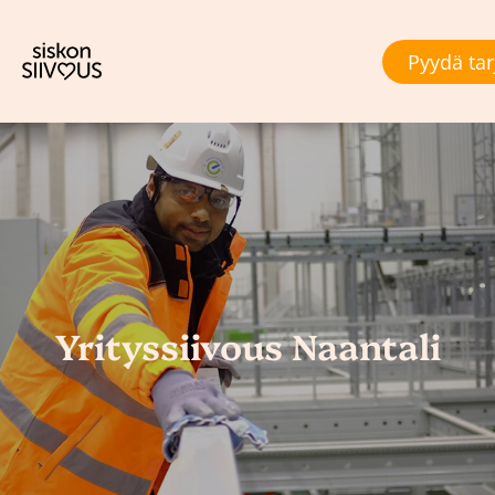
Pyydä tar
Yrityssiivous Naantali