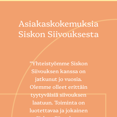
Asiakaskokemuksia
Siskon Siivouksesta
”Yhteistyömme Siskon
Siivouksen kanssa on
jatkunut jo vuosia.
Olemme olleet erittäin
tyytyväisiä siivouksen
laatuun. Toiminta on
“
luotettavaa ja jokainen
Sii