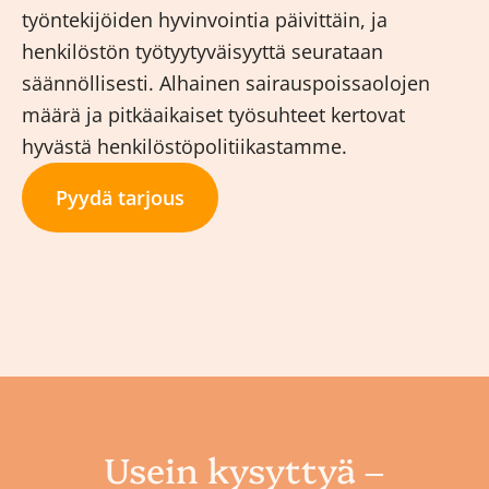
työntekijöiden hyvinvointia päivittäin, ja
henkilöstön työtyytyväisyyttä seurataan
säännöllisesti. Alhainen sairauspoissaolojen
määrä ja pitkäaikaiset työsuhteet kertovat
hyvästä henkilöstöpolitiikastamme.
Pyydä tarjous
Usein kysyttyä –