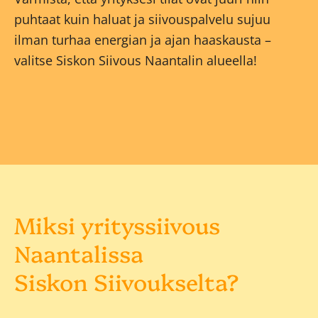
puhtaat kuin haluat ja siivouspalvelu sujuu
ilman turhaa energian ja ajan haaskausta –
valitse Siskon Siivous Naantalin alueella!
Miksi yrityssiivous
Naantalissa
Siskon Siivoukselta?