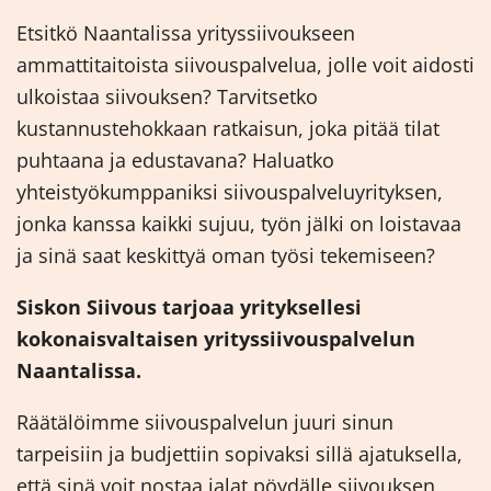
Etsitkö Naantalissa yrityssiivoukseen
ammattitaitoista siivouspalvelua, jolle voit aidosti
ulkoistaa siivouksen? Tarvitsetko
kustannustehokkaan ratkaisun, joka pitää tilat
puhtaana ja edustavana? Haluatko
yhteistyökumppaniksi siivouspalveluyrityksen,
jonka kanssa kaikki sujuu, työn jälki on loistavaa
ja sinä saat keskittyä oman työsi tekemiseen?
Siskon Siivous tarjoaa yrityksellesi
kokonaisvaltaisen yrityssiivouspalvelun
Naantalissa.
Räätälöimme siivouspalvelun juuri sinun
tarpeisiin ja budjettiin sopivaksi sillä ajatuksella,
että sinä voit nostaa jalat pöydälle siivouksen