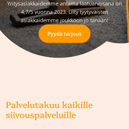
Yritysasiakkaidemme antama laatuarvosana on
4,7/5 vuonna 2023. Liity tyytyväisten
asiakkaidemme joukkoon jo tänään!
Pyydä tarjous
Palvelutakuu kaikille
siivouspalveluille