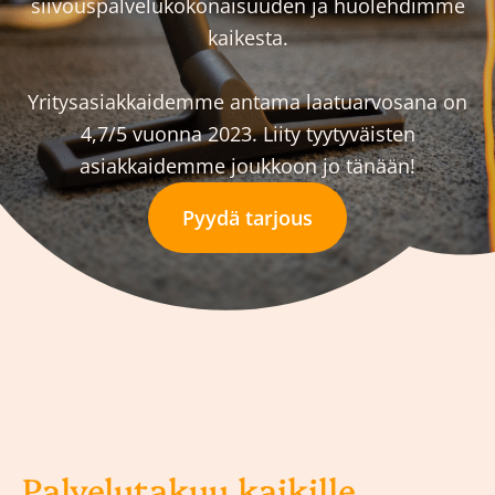
siivouspalvelukokonaisuuden ja huolehdimme
kaikesta.
Yritysasiakkaidemme antama laatuarvosana on
4,7/5 vuonna 2023. Liity tyytyväisten
asiakkaidemme joukkoon jo tänään!
Pyydä tarjous
Palvelutakuu kaikille