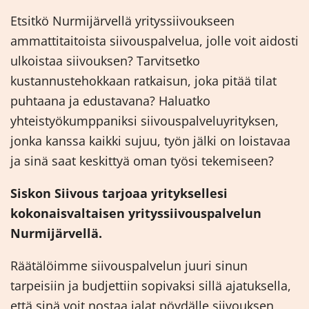
Etsitkö Nurmijärvellä yrityssiivoukseen
ammattitaitoista siivouspalvelua, jolle voit aidosti
ulkoistaa siivouksen? Tarvitsetko
kustannustehokkaan ratkaisun, joka pitää tilat
puhtaana ja edustavana? Haluatko
yhteistyökumppaniksi siivouspalveluyrityksen,
jonka kanssa kaikki sujuu, työn jälki on loistavaa
ja sinä saat keskittyä oman työsi tekemiseen?
Siskon Siivous tarjoaa yrityksellesi
kokonaisvaltaisen yrityssiivouspalvelun
Nurmijärvellä.
Räätälöimme siivouspalvelun juuri sinun
tarpeisiin ja budjettiin sopivaksi sillä ajatuksella,
että sinä voit nostaa jalat pöydälle siivouksen