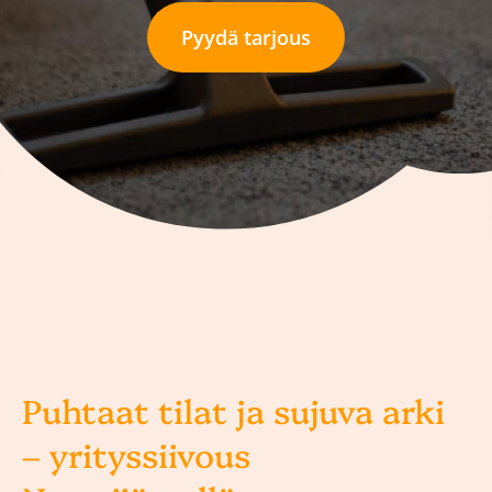
Pyydä tarjous
Puhtaat tilat ja sujuva arki
– yrityssiivous