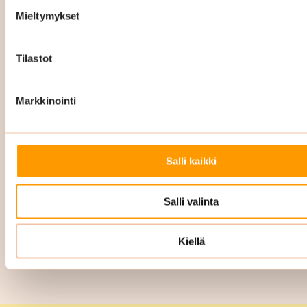
puhtauspalvelukokonaisuuden ja hinta
Mieltymykset
määräytyy sitten sen mukaan. Hintamme ovat
kiinteät ja kustannustehokkaat eli tiedät
Tilastot
täsmälleen, mistä maksat, miten paljon ja mitä
sillä saat.
Markkinointi
Kun haluat tietää tarkan hinnan yrityksesi tilojen
siivouksesta Nurmijärvellä, ota yhteyttä meihin
ja pyydä tarjous.
Salli kaikki
Pyydä tarjous
Salli valinta
Kiellä