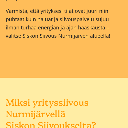
Varmista, että yrityksesi tilat ovat juuri niin
puhtaat kuin haluat ja siivouspalvelu sujuu
ilman turhaa energian ja ajan haaskausta –
valitse Siskon Siivous Nurmijärven alueella!
Miksi yrityssiivous
Nurmijärvellä
Siskon Siivoukselta?