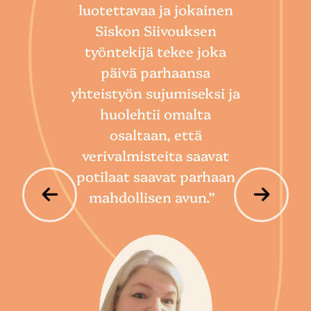
luotettavaa ja jokainen
Sii
Siskon Siivouksen
he
työntekijä tekee joka
Toim
päivä parhaansa
niin
yhteistyön sujumiseksi ja
so
huolehtii omalta
hoi
osaltaan, että
por
verivalmisteita saavat
potilaat saavat parhaan
mahdollisen avun.”