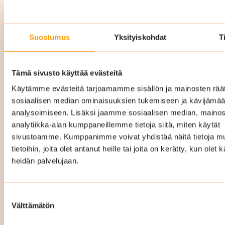
Suostumus
Yksityiskohdat
T
Yrityssiivous Nurmijärvi
hinta
Tämä sivusto käyttää evästeitä
Käytämme evästeitä tarjoamamme sisällön ja mainosten räät
sosiaalisen median ominaisuuksien tukemiseen ja kävijäm
Yrityssiivouksen hinta Nurmijärvellä vaihtelee
analysoimiseen. Lisäksi jaamme sosiaalisen median, mainos
riippuen mm. siivottavan kohteen pinta-alasta,
analytiikka-alan kumppaneillemme tietoja siitä, miten käytät
siivouskertojen määrästä ja millainen
sivustoamme. Kumppanimme voivat yhdistää näitä tietoja mu
palvelukokonaisuus teille räätälöidään. Hintaan
tietoihin, joita olet antanut heille tai joita on kerätty, kun olet 
heidän palvelujaan.
sisältyy kaikki tarvittavat siivousvälineet ja -
aineet.
Suostumuksen
Räätälöimme täysin teidän tarpeitanne ja
Välttämätön
valinta
toiveitanne vastaavan