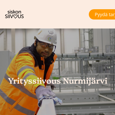
Pyydä tar
Yrityssiivous Nurmijärvi