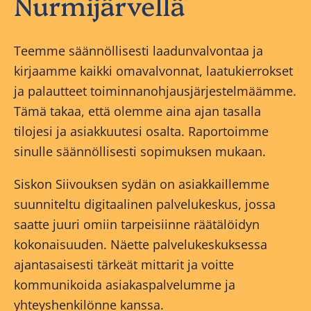
Nurmijärvellä
Teemme säännöllisesti laadunvalvontaa ja
kirjaamme kaikki omavalvonnat, laatukierrokset
ja palautteet toiminnanohjausjärjestelmäämme.
Tämä takaa, että olemme aina ajan tasalla
tilojesi ja asiakkuutesi osalta. Raportoimme
sinulle säännöllisesti sopimuksen mukaan.
Siskon Siivouksen sydän on asiakkaillemme
suunniteltu digitaalinen palvelukeskus, jossa
saatte juuri omiin tarpeisiinne räätälöidyn
kokonaisuuden. Näette palvelukeskuksessa
ajantasaisesti tärkeät mittarit ja voitte
kommunikoida asiakaspalvelumme ja
yhteyshenkilönne kanssa.