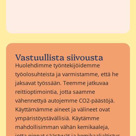
Vastuullista siivousta
Huolehdimme työntekijöidemme
työolosuhteista ja varmistamme, että he
jaksavat työssään. Teemme jatkuvaa
reittioptimointia, jotta saamme
vähennettyä autojemme CO2-päästöjä.
Käyttämämme aineet ja välineet ovat
ympäristöystävällisiä. Käytämme
mahdollisimman vähän kemikaaleja,
jotta pinnat säästyvät ja kemikaalialtistus