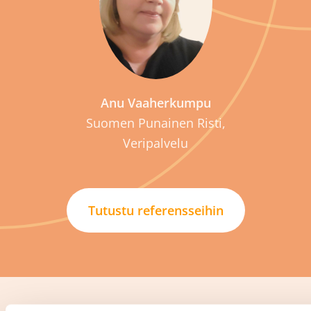
P
Anu Vaaherkumpu
Suomen Punainen Risti,
Veripalvelu
Tutustu referensseihin