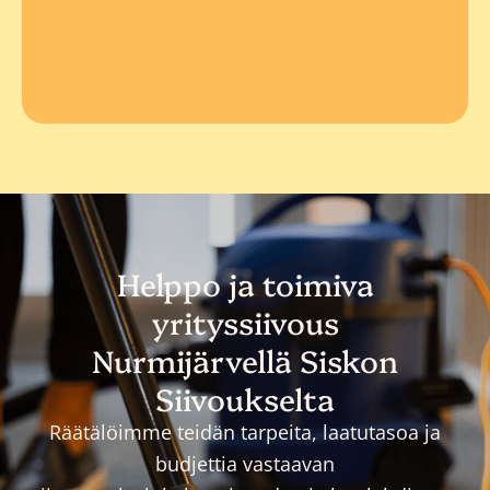
Helppo ja toimiva
yrityssiivous
Nurmijärvellä Siskon
Siivoukselta
Räätälöimme teidän tarpeita, laatutasoa ja
budjettia vastaavan