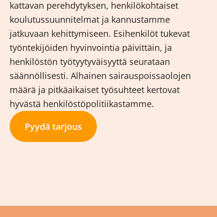
kattavan perehdytyksen, henkilökohtaiset
koulutussuunnitelmat ja kannustamme
jatkuvaan kehittymiseen. Esihenkilöt tukevat
työntekijöiden hyvinvointia päivittäin, ja
henkilöstön työtyytyväisyyttä seurataan
säännöllisesti. Alhainen sairauspoissaolojen
määrä ja pitkäaikaiset työsuhteet kertovat
hyvästä henkilöstöpolitiikastamme.
Pyydä tarjous