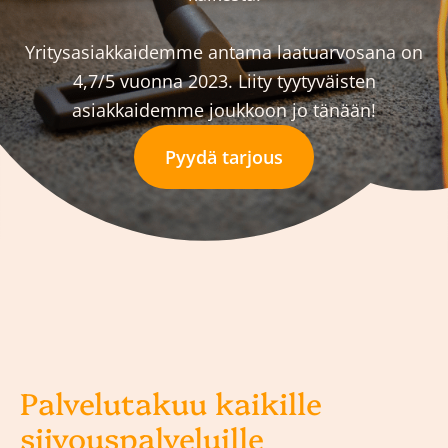
Yritysasiakkaidemme antama laatuarvosana on
4,7/5 vuonna 2023. Liity tyytyväisten
asiakkaidemme joukkoon jo tänään!
Pyydä tarjous
Palvelutakuu kaikille
siivouspalveluille