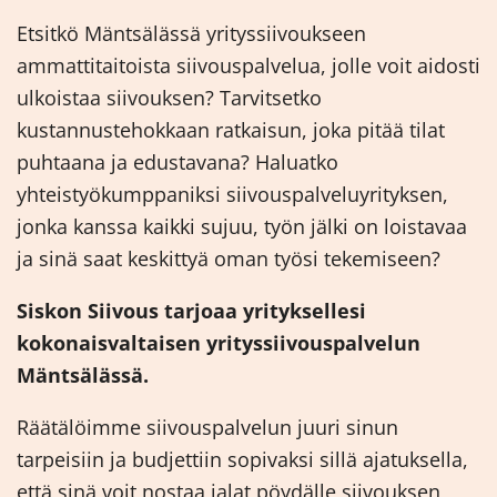
Etsitkö Mäntsälässä yrityssiivoukseen
ammattitaitoista siivouspalvelua, jolle voit aidosti
ulkoistaa siivouksen? Tarvitsetko
kustannustehokkaan ratkaisun, joka pitää tilat
puhtaana ja edustavana? Haluatko
yhteistyökumppaniksi siivouspalveluyrityksen,
jonka kanssa kaikki sujuu, työn jälki on loistavaa
ja sinä saat keskittyä oman työsi tekemiseen?
Siskon Siivous tarjoaa yrityksellesi
kokonaisvaltaisen yrityssiivouspalvelun
Mäntsälässä.
Räätälöimme siivouspalvelun juuri sinun
tarpeisiin ja budjettiin sopivaksi sillä ajatuksella,
että sinä voit nostaa jalat pöydälle siivouksen