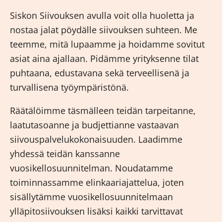
Siskon Siivouksen avulla voit olla huoletta ja
nostaa jalat pöydälle siivouksen suhteen. Me
teemme, mitä lupaamme ja hoidamme sovitut
asiat aina ajallaan. Pidämme yrityksenne tilat
puhtaana, edustavana sekä terveellisenä ja
turvallisena työympäristönä.
Räätälöimme täsmälleen teidän tarpeitanne,
laatutasoanne ja budjettianne vastaavan
siivouspalvelukokonaisuuden. Laadimme
yhdessä teidän kanssanne
vuosikellosuunnitelman. Noudatamme
toiminnassamme elinkaariajattelua, joten
sisällytämme vuosikellosuunnitelmaan
ylläpitosiivouksen lisäksi kaikki tarvittavat