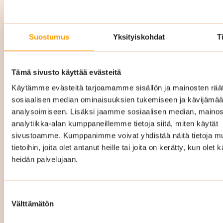
Yrityssiivous Mäntsälä
Suostumus
Yksityiskohdat
T
hinta
Tämä sivusto käyttää evästeitä
Yrityssiivouksen hinta Mäntsälässä vaihtelee
Käytämme evästeitä tarjoamamme sisällön ja mainosten räät
riippuen mm. siivottavan kohteen pinta-alasta,
sosiaalisen median ominaisuuksien tukemiseen ja kävijäm
siivouskertojen määrästä ja millainen
analysoimiseen. Lisäksi jaamme sosiaalisen median, mainos
analytiikka-alan kumppaneillemme tietoja siitä, miten käytät
palvelukokonaisuus teille räätälöidään. Hintaan
sivustoamme. Kumppanimme voivat yhdistää näitä tietoja mu
sisältyy kaikki tarvittavat siivousvälineet ja -
tietoihin, joita olet antanut heille tai joita on kerätty, kun olet 
aineet.
heidän palvelujaan.
Räätälöimme täysin teidän tarpeitanne ja
toiveitanne vastaavan
Suostumuksen
Välttämätön
valinta
puhtauspalvelukokonaisuuden ja hinta