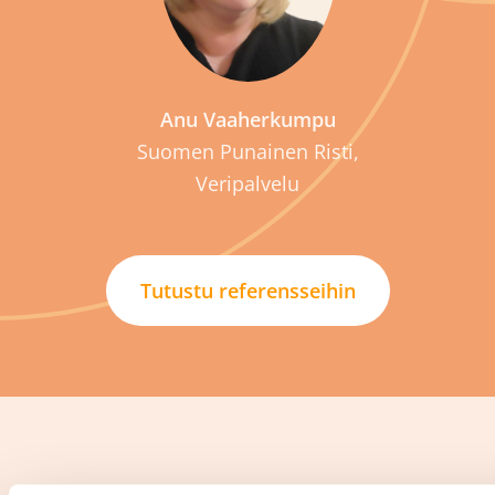
Anu Vaaherkumpu
Suomen Punainen Risti,
Veripalvelu
Tutustu referensseihin