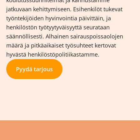
koulutussuunnitelmat ja kannustamme
jatkuvaan kehittymiseen. Esihenkilöt tukevat
työntekijöiden hyvinvointia päivittäin, ja
henkilöstön työtyytyväisyyttä seurataan
säännöllisesti. Alhainen sairauspoissaolojen
määrä ja pitkäaikaiset työsuhteet kertovat
hyvästä henkilöstöpolitiikastamme.
Pyydä tarjous