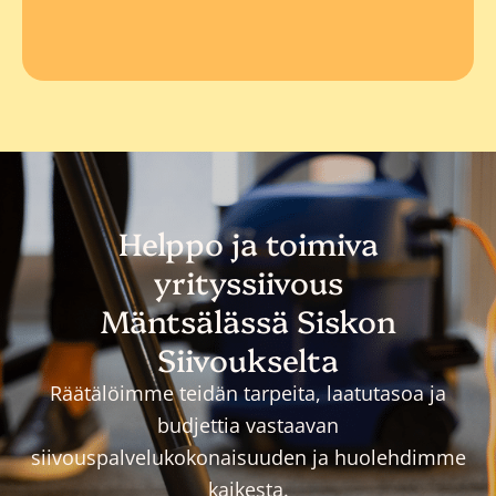
Helppo ja toimiva
yrityssiivous
Mäntsälässä Siskon
Siivoukselta
Räätälöimme teidän tarpeita, laatutasoa ja
budjettia vastaavan
siivouspalvelukokonaisuuden ja huolehdimme
kaikesta.