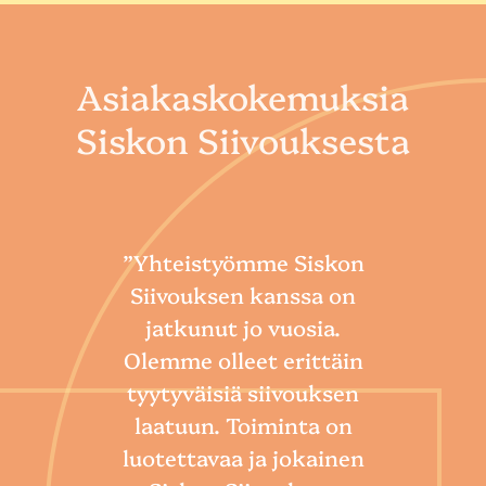
Asiakaskokemuksia
Siskon Siivouksesta
”Yhteistyömme Siskon
Siivouksen kanssa on
jatkunut jo vuosia.
Olemme olleet erittäin
tyytyväisiä siivouksen
laatuun. Toiminta on
“
luotettavaa ja jokainen
Sii