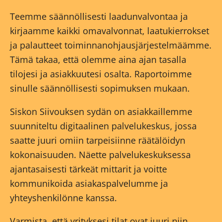
Teemme säännöllisesti laadunvalvontaa ja
kirjaamme kaikki omavalvonnat, laatukierrokset
ja palautteet toiminnanohjausjärjestelmäämme.
Tämä takaa, että olemme aina ajan tasalla
tilojesi ja asiakkuutesi osalta. Raportoimme
sinulle säännöllisesti sopimuksen mukaan.
Siskon Siivouksen sydän on asiakkaillemme
suunniteltu digitaalinen palvelukeskus, jossa
saatte juuri omiin tarpeisiinne räätälöidyn
kokonaisuuden. Näette palvelukeskuksessa
ajantasaisesti tärkeät mittarit ja voitte
kommunikoida asiakaspalvelumme ja
yhteyshenkilönne kanssa.
Varmista, että yrityksesi tilat ovat juuri niin