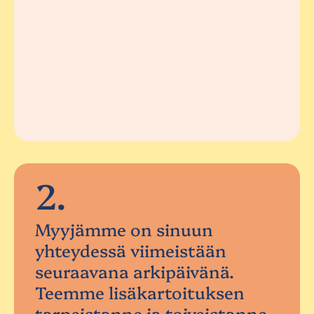
2.
Myyjämme on sinuun
yhteydessä viimeistään
seuraavana arkipäivänä.
Teemme lisäkartoituksen
tarpeistanne ja toiveistanne.