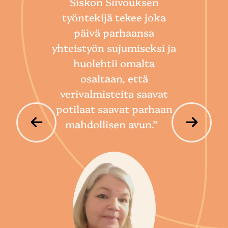
Siskon Siivouksen
he
työntekijä tekee joka
Toim
päivä parhaansa
niin
yhteistyön sujumiseksi ja
so
huolehtii omalta
hoi
osaltaan, että
por
verivalmisteita saavat
potilaat saavat parhaan
mahdollisen avun.”
P