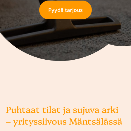
Pyydä tarjous
Puhtaat tilat ja sujuva arki
– yrityssiivous Mäntsälässä