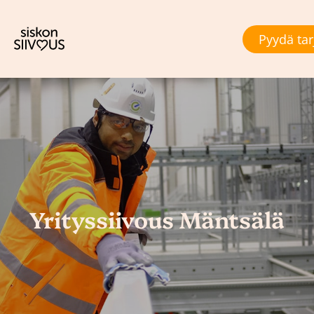
Pyydä tar
Yrityssiivous Mäntsälä