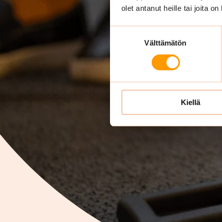
Nos
olet antanut heille tai joita o
vi
Suostumuksen
Välttämätön
valinta
Ulkoista yrit
puhtaissa ja 
Kiellä