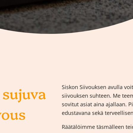
 sujuva
Siskon Siivouksen avulla voit
siivouksen suhteen. Me te
sovitut asiat aina ajallaan.
vous
edustavana sekä terveellisen
Räätälöimme täsmälleen teid