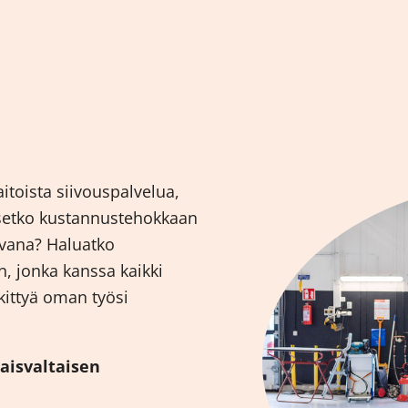
itoista siivouspalvelua,
itsetko kustannustehokkaan
tavana? Haluatko
, jonka kanssa kaikki
skittyä oman työsi
naisvaltaisen