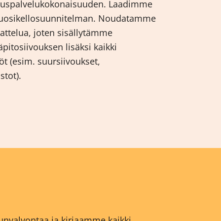
vouspalvelukokonaisuuden. Laadimme
vuosikellosuunnitelman. Noudatamme
ttelua, joten sisällytämme
pitosiivouksen lisäksi kaikki
öt (esim. suursiivoukset,
stot).
nvalvontaa ja kirjaamme kaikki