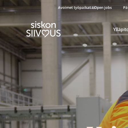
Avoimet työpaikat / Open jobs
Pä
Ylläpit