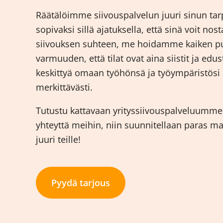
Räätälöimme siivouspalvelun juuri sinun tarpe
sopivaksi sillä ajatuksella, että sinä voit nos
siivouksen suhteen, me hoidamme kaiken puo
varmuuden, että tilat ovat aina siistit ja edus
keskittyä omaan työhönsä ja työympäristösi
merkittävästi.
Tutustu kattavaan yrityssiivouspalveluumme li
yhteyttä meihin, niin suunnitellaan paras m
juuri teille!
Pyydä tarjous