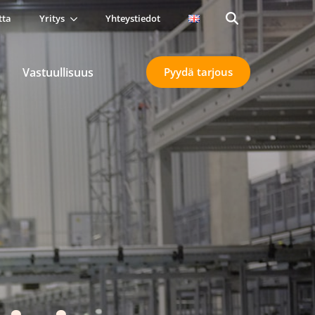
tta
Yritys
Yhteystiedot
Search
for:
Vastuullisuus
Pyydä tarjous