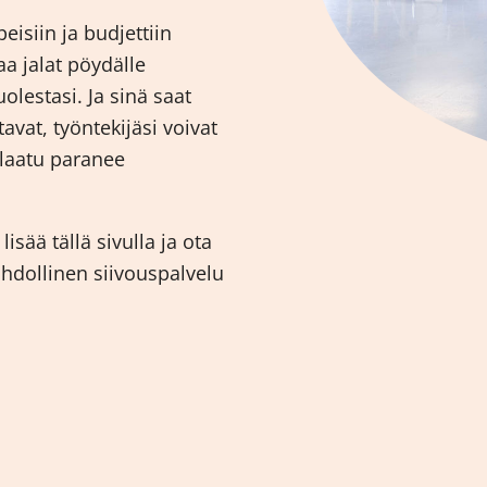
isiin ja budjettiin
taa jalat pöydälle
lestasi. Ja sinä saat
tavat, työntekijäsi voivat
 laatu paranee
sää tällä sivulla ja ota
ahdollinen siivouspalvelu