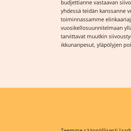
budjettianne vastaavan sii
yhdessä teidän kanssanne 
toiminnassamme elinkaariaja
vuosikellosuunnitelmaan yllä
tarvittavat muutkin siivousty
ikkunanpesut, yläpölyjen poi
Teemme säännöllisesti laadu