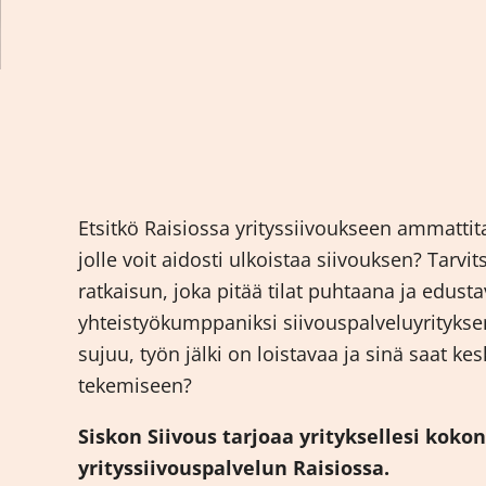
Etsitkö Raisiossa yrityssiivoukseen ammattita
jolle voit aidosti ulkoistaa siivouksen? Tarv
ratkaisun, joka pitää tilat puhtaana ja edus
yhteistyökumppaniksi siivouspalveluyrityksen
sujuu, työn jälki on loistavaa ja sinä saat ke
tekemiseen?
Siskon Siivous tarjoaa yrityksellesi koko
yrityssiivouspalvelun Raisiossa.