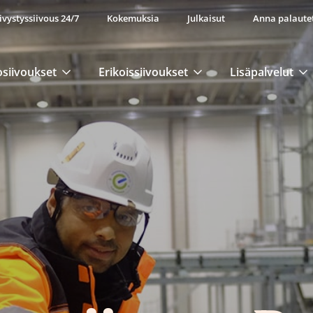
ivystyssiivous 24/7
Kokemuksia
Julkaisut
Anna palaute
osiivoukset
Erikoissiivoukset
Lisäpalvelut