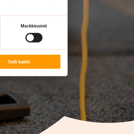
s ja
lle
Markkinointi
 omaan työhösi
lvelutakuulla.
Salli kaikki