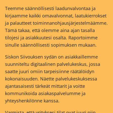
Teemme säännöllisesti laadunvalvontaa ja
kirjaamme kaikki omavalvonnat, laatukierrokset
ja palautteet toiminnanohjausjärjestelmäämme.
Tämä takaa, että olemme aina ajan tasalla
tilojesi ja asiakkuutesi osalta. Raportoimme
sinulle säännöllisesti sopimuksen mukaan.
Siskon Siivouksen sydän on asiakkaillemme
suunniteltu digitaalinen palvelukeskus, jossa
saatte juuri omiin tarpeisiinne räätälöidyn
kokonaisuuden. Näette palvelukeskuksessa
ajantasaisesti tärkeät mittarit ja voitte
kommunikoida asiakaspalvelumme ja
yhteyshenkilönne kanssa.
Varmista, että yrityksesi tilat ovat juuri niin