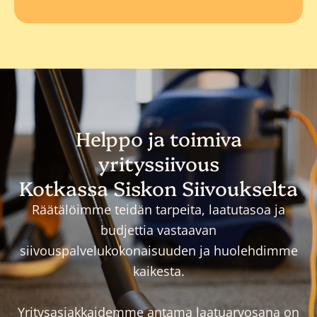
Helppo ja toimiva
yrityssiivous
Kotkassa Siskon Siivoukselta
Räätälöimme teidän tarpeita, laatutasoa ja
budjettia vastaavan
siivouspalvelukokonaisuuden ja huolehdimme
kaikesta.
Yritysasiakkaidemme antama laatuarvosana on