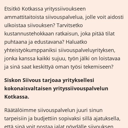
Etsitkö Kotkassa yrityssiivoukseen
ammattitaitoista siivouspalvelua, jolle voit aidosti
ulkoistaa siivouksen? Tarvitsetko
kustannustehokkaan ratkaisun, joka pitää tilat
puhtaana ja edustavana? Haluatko
yhteistyökumppaniksi siivouspalveluyrityksen,
jonka kanssa kaikki sujuu, työn jälki on loistavaa
ja sinä saat keskittyä oman työsi tekemiseen?
Siskon Siivous tarjoaa yrityksellesi
kokonaisvaltaisen yrityssiivouspalvelun
Kotkassa.
Räätälöimme siivouspalvelun juuri sinun
tarpeisiin ja budjettiin sopivaksi sillä ajatuksella,
että sinä voit nostaa jalat pöydälle siivouksen