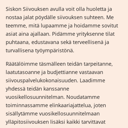
Siskon Siivouksen avulla voit olla huoletta ja
nostaa jalat pöydälle siivouksen suhteen. Me
teemme, mitä lupaamme ja hoidamme sovitut
asiat aina ajallaan. Pidämme yrityksenne tilat
puhtaana, edustavana sekä terveellisenä ja
turvallisena työympäristönä.
Räätälöimme täsmälleen teidän tarpeitanne,
laatutasoanne ja budjettianne vastaavan
siivouspalvelukokonaisuuden. Laadimme
yhdessä teidän kanssanne
vuosikellosuunnitelman. Noudatamme
toiminnassamme elinkaariajattelua, joten
sisällytämme vuosikellosuunnitelmaan
ylläpitosiivouksen lisäksi kaikki tarvittavat