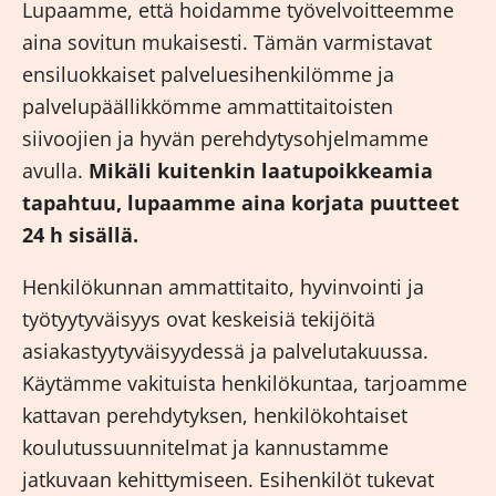
Lupaamme, että hoidamme työvelvoitteemme
aina sovitun mukaisesti. Tämän varmistavat
ensiluokkaiset palveluesihenkilömme ja
palvelupäällikkömme ammattitaitoisten
siivoojien ja hyvän perehdytysohjelmamme
avulla.
Mikäli kuitenkin laatupoikkeamia
tapahtuu, lupaamme aina korjata puutteet
24 h sisällä.
Henkilökunnan ammattitaito, hyvinvointi ja
työtyytyväisyys ovat keskeisiä tekijöitä
asiakastyytyväisyydessä ja palvelutakuussa.
Käytämme vakituista henkilökuntaa, tarjoamme
kattavan perehdytyksen, henkilökohtaiset
koulutussuunnitelmat ja kannustamme
jatkuvaan kehittymiseen. Esihenkilöt tukevat