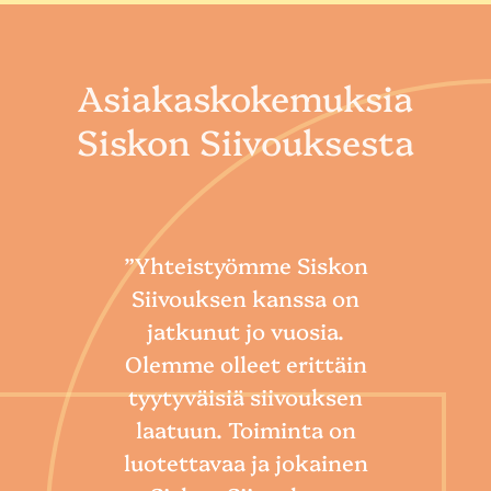
Asiakaskokemuksia
Siskon Siivouksesta
”Yhteistyömme Siskon
Siivouksen kanssa on
jatkunut jo vuosia.
Olemme olleet erittäin
tyytyväisiä siivouksen
laatuun. Toiminta on
“
luotettavaa ja jokainen
Sii