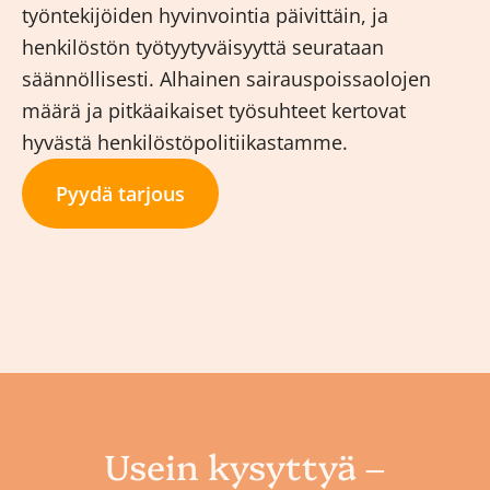
työntekijöiden hyvinvointia päivittäin, ja
henkilöstön työtyytyväisyyttä seurataan
säännöllisesti. Alhainen sairauspoissaolojen
määrä ja pitkäaikaiset työsuhteet kertovat
hyvästä henkilöstöpolitiikastamme.
Pyydä tarjous
Usein kysyttyä –