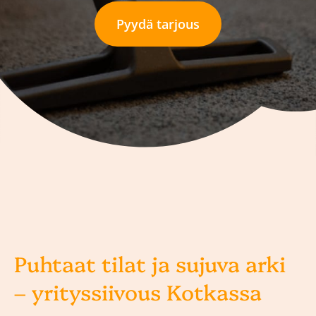
Pyydä tarjous
Puhtaat tilat ja sujuva arki
– yrityssiivous Kotkassa