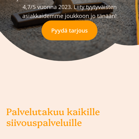
4,7/5 vuonna 2023. Liity tyytyväisten
asiakkaidemme joukkoon jo tänään!
Pyydä tarjous
Palvelutakuu kaikille
siivouspalveluille