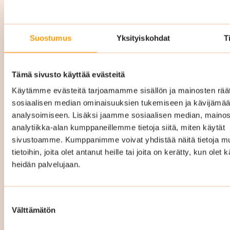
Yrityssiivous Kotka hinta
Suostumus
Yksityiskohdat
T
Yrityssiivouksen hinta Kotkassa vaihtelee
Tämä sivusto käyttää evästeitä
riippuen mm. siivottavan kohteen pinta-alasta,
Käytämme evästeitä tarjoamamme sisällön ja mainosten räät
siivouskertojen määrästä ja millainen
sosiaalisen median ominaisuuksien tukemiseen ja kävijäm
palvelukokonaisuus teille räätälöidään. Hintaan
analysoimiseen. Lisäksi jaamme sosiaalisen median, mainos
sisältyy kaikki tarvittavat siivousvälineet ja -
analytiikka-alan kumppaneillemme tietoja siitä, miten käytät
aineet.
sivustoamme. Kumppanimme voivat yhdistää näitä tietoja mu
tietoihin, joita olet antanut heille tai joita on kerätty, kun olet 
Räätälöimme täysin teidän tarpeitanne ja
heidän palvelujaan.
toiveitanne vastaavan
puhtauspalvelukokonaisuuden ja hinta
Suostumuksen
määräytyy sitten sen mukaan. Hintamme ovat
Välttämätön
valinta
kiinteät ja kustannustehokkaat eli tiedät