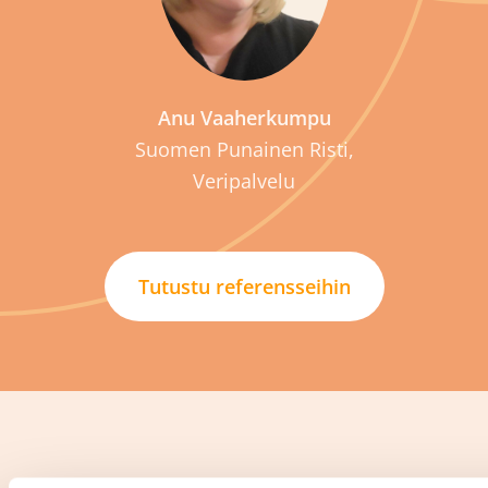
Anu Vaaherkumpu
Suomen Punainen Risti,
Veripalvelu
Tutustu referensseihin