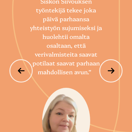
Siskon Siivouksen
he
työntekijä tekee joka
Toim
päivä parhaansa
niin
yhteistyön sujumiseksi ja
so
huolehtii omalta
hoi
osaltaan, että
por
verivalmisteita saavat
potilaat saavat parhaan
mahdollisen avun.”
P