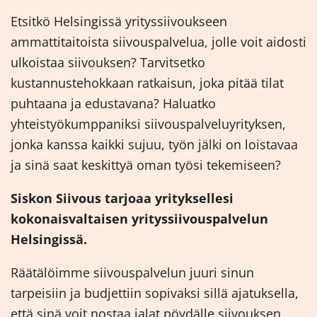
Etsitkö Helsingissä yrityssiivoukseen
ammattitaitoista siivouspalvelua, jolle voit aidosti
ulkoistaa siivouksen? Tarvitsetko
kustannustehokkaan ratkaisun, joka pitää tilat
puhtaana ja edustavana? Haluatko
yhteistyökumppaniksi siivouspalveluyrityksen,
jonka kanssa kaikki sujuu, työn jälki on loistavaa
ja sinä saat keskittyä oman työsi tekemiseen?
Siskon Siivous tarjoaa yrityksellesi
kokonaisvaltaisen yrityssiivouspalvelun
Helsingissä.
Räätälöimme siivouspalvelun juuri sinun
tarpeisiin ja budjettiin sopivaksi sillä ajatuksella,
että sinä voit nostaa jalat pöydälle siivouksen