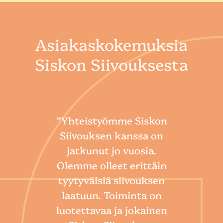
Asiakaskokemuksia
Siskon Siivouksesta
”Yhteistyömme Siskon
Siivouksen kanssa on
jatkunut jo vuosia.
Olemme olleet erittäin
tyytyväisiä siivouksen
laatuun. Toiminta on
“
luotettavaa ja jokainen
Sii