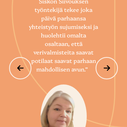
Siskon Siivouksen
he
työntekijä tekee joka
Toim
päivä parhaansa
niin
yhteistyön sujumiseksi ja
so
huolehtii omalta
hoi
osaltaan, että
por
verivalmisteita saavat
potilaat saavat parhaan
mahdollisen avun.”
P