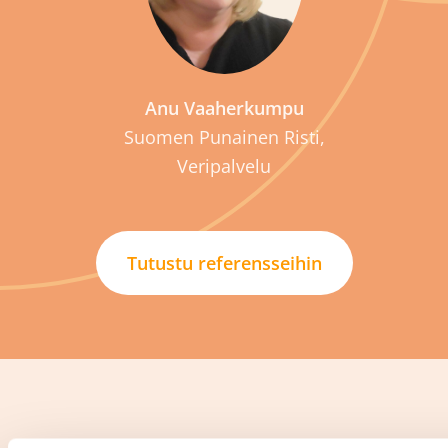
Anu Vaaherkumpu
Suomen Punainen Risti,
Veripalvelu
Tutustu referensseihin