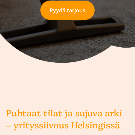
Pyydä tarjous
Puhtaat tilat ja sujuva arki
– yrityssiivous Helsingissä