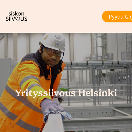
Pyydä tar
Yrityssiivous Helsinki