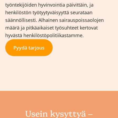
työntekijöiden hyvinvointia päivittäin, ja
henkilöstön työtyytyväisyyttä seurataan
säännöllisesti. Alhainen sairauspoissaolojen
määrä ja pitkäaikaiset työsuhteet kertovat
hyvästä henkilöstöpolitiikastamme.
Pyydä tarjous
Usein kysyttyä –