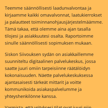
Teemme säännöllisesti laadunvalvontaa ja
kirjaamme kaikki omavalvonnat, laatukierrokset
ja palautteet toiminnanohjausjärjestelmäämme.
Tämä takaa, että olemme aina ajan tasalla
tilojesi ja asiakkuutesi osalta. Raportoimme
sinulle säännöllisesti sopimuksen mukaan.
Siskon Siivouksen sydän on asiakkaillemme
suunniteltu digitaalinen palvelukeskus, jossa
saatte juuri omiin tarpeisiinne räätälöidyn
kokonaisuuden. Näette palvelukeskuksessa
ajantasaisesti tärkeät mittarit ja voitte
kommunikoida asiakaspalvelumme ja
yhteyshenkilönne kanssa.
Varmista, että yrityksesi tilat ovat juuri niin