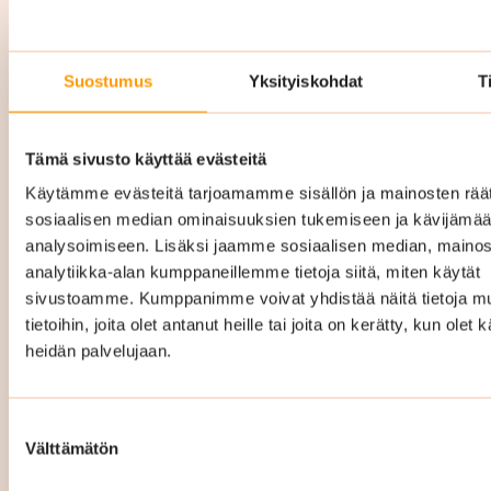
Yrityssiivous Helsinki hinta
Suostumus
Yksityiskohdat
T
Yrityssiivouksen hinta Helsingissä vaihtelee
Tämä sivusto käyttää evästeitä
riippuen mm. siivottavan kohteen pinta-alasta,
Käytämme evästeitä tarjoamamme sisällön ja mainosten räät
siivouskertojen määrästä ja millainen
sosiaalisen median ominaisuuksien tukemiseen ja kävijäm
palvelukokonaisuus teille räätälöidään. Hintaan
analysoimiseen. Lisäksi jaamme sosiaalisen median, mainos
sisältyy kaikki tarvittavat siivousvälineet ja -
analytiikka-alan kumppaneillemme tietoja siitä, miten käytät
aineet.
sivustoamme. Kumppanimme voivat yhdistää näitä tietoja mu
tietoihin, joita olet antanut heille tai joita on kerätty, kun olet 
Räätälöimme täysin teidän tarpeitanne ja
heidän palvelujaan.
toiveitanne vastaavan
puhtauspalvelukokonaisuuden ja hinta
Suostumuksen
määräytyy sitten sen mukaan. Hintamme ovat
Välttämätön
valinta
kiinteät ja kustannustehokkaat eli tiedät