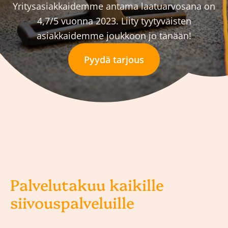
Yritysasiakkaidemme antama laatuarvosana on
4,7/5 vuonna 2023. Liity tyytyväisten
asiakkaidemme joukkoon jo tänään!
Pyydä tarjous
Palvelutakuu kaikille
siivouspalveluille