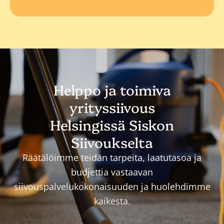
Helppo ja toimiva
yrityssiivous
Helsingissä Siskon
Siivoukselta
Räätälöimme teidän tarpeita, laatutasoa ja
budjettia vastaavan
siivouspalvelukokonaisuuden ja huolehdimme
kaikesta.