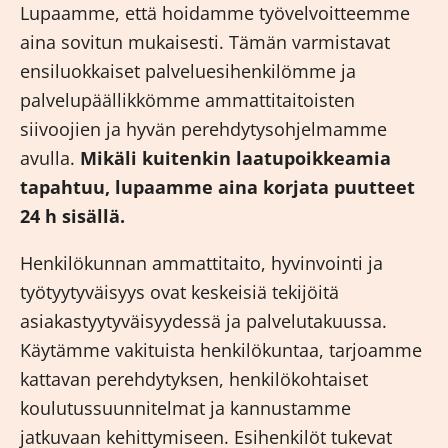
Lupaamme, että hoidamme työvelvoitteemme
aina sovitun mukaisesti. Tämän varmistavat
ensiluokkaiset palveluesihenkilömme ja
palvelupäällikkömme ammattitaitoisten
siivoojien ja hyvän perehdytysohjelmamme
avulla.
Mikäli kuitenkin laatupoikkeamia
tapahtuu, lupaamme aina korjata puutteet
24 h sisällä.
Henkilökunnan ammattitaito, hyvinvointi ja
työtyytyväisyys ovat keskeisiä tekijöitä
asiakastyytyväisyydessä ja palvelutakuussa.
Käytämme vakituista henkilökuntaa, tarjoamme
kattavan perehdytyksen, henkilökohtaiset
koulutussuunnitelmat ja kannustamme
jatkuvaan kehittymiseen. Esihenkilöt tukevat