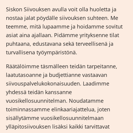
Siskon Siivouksen avulla voit olla huoletta ja
nostaa jalat pöydälle siivouksen suhteen. Me
teemme, mitä lupaamme ja hoidamme sovitut
asiat aina ajallaan. Pidämme yrityksenne tilat
puhtaana, edustavana sekä terveellisenä ja
turvallisena työympäristönä.
Räätälöimme täsmälleen teidän tarpeitanne,
laatutasoanne ja budjettianne vastaavan
siivouspalvelukokonaisuuden. Laadimme
yhdessä teidän kanssanne
vuosikellosuunnitelman. Noudatamme
toiminnassamme elinkaariajattelua, joten
sisällytämme vuosikellosuunnitelmaan
ylläpitosiivouksen lisäksi kaikki tarvittavat