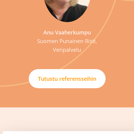
Anu Vaaherkumpu
Suomen Punainen Risti,
Veripalvelu
Tutustu referensseihin