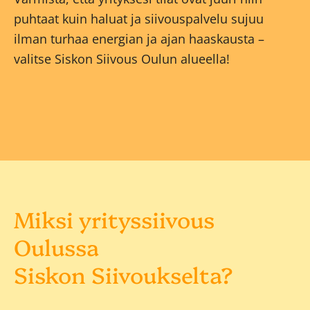
puhtaat kuin haluat ja siivouspalvelu sujuu
ilman turhaa energian ja ajan haaskausta –
valitse Siskon Siivous Oulun alueella!
Miksi yrityssiivous
Oulussa
Siskon Siivoukselta?