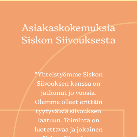
Asiakaskokemuksia
Siskon Siivouksesta
”Yhteistyömme Siskon
Siivouksen kanssa on
jatkunut jo vuosia.
Olemme olleet erittäin
tyytyväisiä siivouksen
laatuun. Toiminta on
“
luotettavaa ja jokainen
Sii