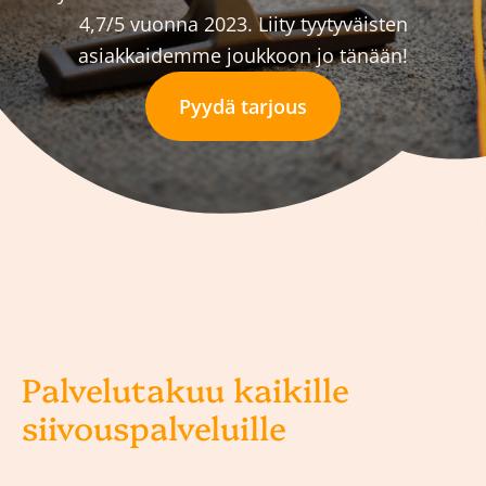
4,7/5 vuonna 2023. Liity tyytyväisten
asiakkaidemme joukkoon jo tänään!
Pyydä tarjous
Palvelutakuu kaikille
siivouspalveluille