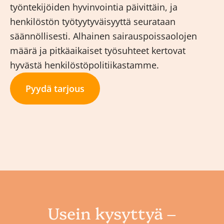
työntekijöiden hyvinvointia päivittäin, ja
henkilöstön työtyytyväisyyttä seurataan
säännöllisesti. Alhainen sairauspoissaolojen
määrä ja pitkäaikaiset työsuhteet kertovat
hyvästä henkilöstöpolitiikastamme.
Pyydä tarjous
Usein kysyttyä –