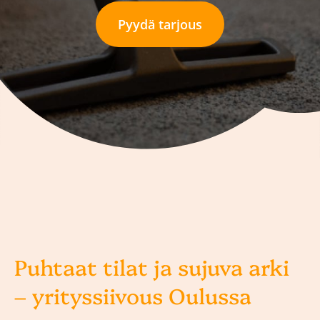
Pyydä tarjous
Puhtaat tilat ja sujuva arki
– yrityssiivous Oulussa