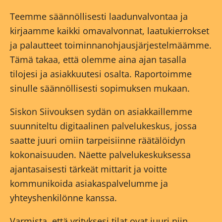
Teemme säännöllisesti laadunvalvontaa ja
kirjaamme kaikki omavalvonnat, laatukierrokset
ja palautteet toiminnanohjausjärjestelmäämme.
Tämä takaa, että olemme aina ajan tasalla
tilojesi ja asiakkuutesi osalta. Raportoimme
sinulle säännöllisesti sopimuksen mukaan.
Siskon Siivouksen sydän on asiakkaillemme
suunniteltu digitaalinen palvelukeskus, jossa
saatte juuri omiin tarpeisiinne räätälöidyn
kokonaisuuden. Näette palvelukeskuksessa
ajantasaisesti tärkeät mittarit ja voitte
kommunikoida asiakaspalvelumme ja
yhteyshenkilönne kanssa.
Varmista, että yrityksesi tilat ovat juuri niin