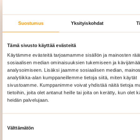
Yrityssiivous Oulu hinta
Suostumus
Yksityiskohdat
T
Yrityssiivouksen hinta Oulussa vaihtelee
Tämä sivusto käyttää evästeitä
riippuen mm. siivottavan kohteen pinta-alasta,
Käytämme evästeitä tarjoamamme sisällön ja mainosten räät
siivouskertojen määrästä ja millainen
sosiaalisen median ominaisuuksien tukemiseen ja kävijäm
palvelukokonaisuus teille räätälöidään. Hintaan
analysoimiseen. Lisäksi jaamme sosiaalisen median, mainos
sisältyy kaikki tarvittavat siivousvälineet ja -
analytiikka-alan kumppaneillemme tietoja siitä, miten käytät
aineet.
sivustoamme. Kumppanimme voivat yhdistää näitä tietoja mu
tietoihin, joita olet antanut heille tai joita on kerätty, kun olet 
Räätälöimme täysin teidän tarpeitanne ja
heidän palvelujaan.
toiveitanne vastaavan
puhtauspalvelukokonaisuuden ja hinta
Suostumuksen
määräytyy sitten sen mukaan. Hintamme ovat
Välttämätön
valinta
kiinteät ja kustannustehokkaat eli tiedät