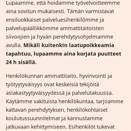
Lupaamme, että hoidamme työvelvoitteemme
aina sovitun mukaisesti. Tämän varmistavat
ensiluokkaiset palveluesihenkilömme ja
palvelupäällikkömme ammattitaitoisten
siivoojien ja hyvän perehdytysohjelmamme
avulla.
Mikäli kuitenkin laatupoikkeamia
tapahtuu, lupaamme aina korjata puutteet
24 h sisällä.
Henkilökunnan ammattitaito, hyvinvointi ja
työtyytyväisyys ovat keskeisiä tekijöitä
asiakastyytyväisyydessä ja palvelutakuussa.
Käytämme vakituista henkilökuntaa, tarjoamme
kattavan perehdytyksen, henkilökohtaiset
koulutussuunnitelmat ja kannustamme
jatkuvaan kehittymiseen. Esihenkilöt tukevat