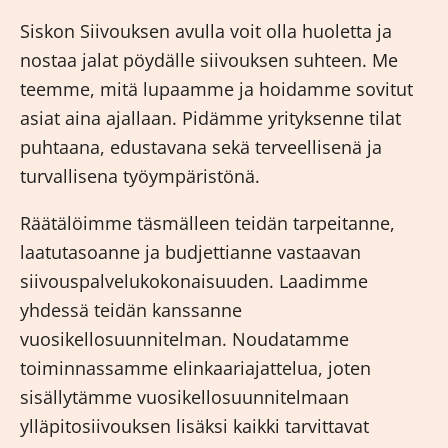
Siskon Siivouksen avulla voit olla huoletta ja
nostaa jalat pöydälle siivouksen suhteen. Me
teemme, mitä lupaamme ja hoidamme sovitut
asiat aina ajallaan. Pidämme yrityksenne tilat
puhtaana, edustavana sekä terveellisenä ja
turvallisena työympäristönä.
Räätälöimme täsmälleen teidän tarpeitanne,
laatutasoanne ja budjettianne vastaavan
siivouspalvelukokonaisuuden. Laadimme
yhdessä teidän kanssanne
vuosikellosuunnitelman. Noudatamme
toiminnassamme elinkaariajattelua, joten
sisällytämme vuosikellosuunnitelmaan
ylläpitosiivouksen lisäksi kaikki tarvittavat