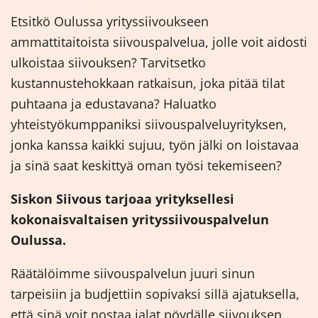
Etsitkö Oulussa yrityssiivoukseen
ammattitaitoista siivouspalvelua, jolle voit aidosti
ulkoistaa siivouksen? Tarvitsetko
kustannustehokkaan ratkaisun, joka pitää tilat
puhtaana ja edustavana? Haluatko
yhteistyökumppaniksi siivouspalveluyrityksen,
jonka kanssa kaikki sujuu, työn jälki on loistavaa
ja sinä saat keskittyä oman työsi tekemiseen?
Siskon Siivous tarjoaa yrityksellesi
kokonaisvaltaisen yrityssiivouspalvelun
Oulussa.
Räätälöimme siivouspalvelun juuri sinun
tarpeisiin ja budjettiin sopivaksi sillä ajatuksella,
että sinä voit nostaa jalat pöydälle siivouksen