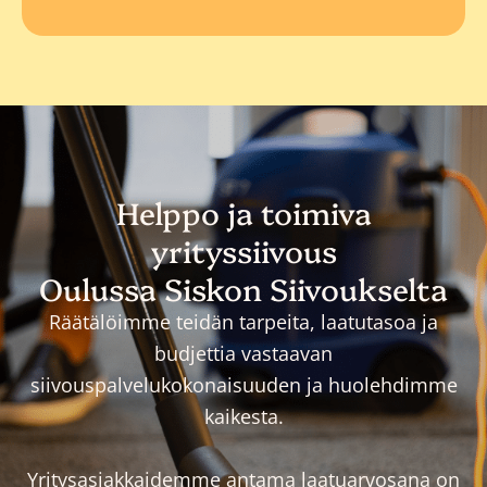
Helppo ja toimiva
yrityssiivous
Oulussa Siskon Siivoukselta
Räätälöimme teidän tarpeita, laatutasoa ja
budjettia vastaavan
siivouspalvelukokonaisuuden ja huolehdimme
kaikesta.
Yritysasiakkaidemme antama laatuarvosana on