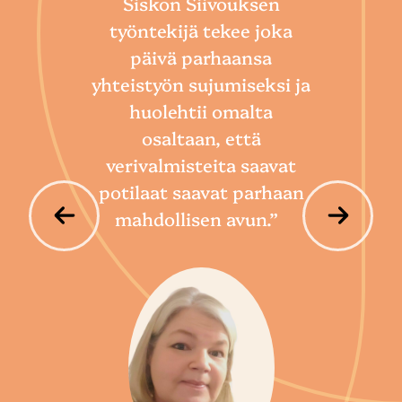
Siskon Siivouksen
he
työntekijä tekee joka
Toim
päivä parhaansa
niin
yhteistyön sujumiseksi ja
so
huolehtii omalta
hoi
osaltaan, että
por
verivalmisteita saavat
potilaat saavat parhaan
mahdollisen avun.”
P