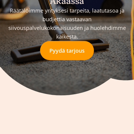
Akaassa
Räätälöimme yrityksesi tarpeita, laatutasoa ja
budjettia vastaavan
siivouspalvelukokonaisuuden ja huolehdimme
kaikesta.
Pyydä tarjous