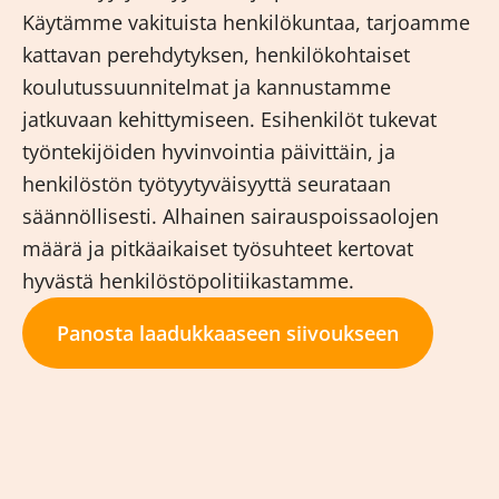
Käytämme vakituista henkilökuntaa, tarjoamme
kattavan perehdytyksen, henkilökohtaiset
koulutussuunnitelmat ja kannustamme
jatkuvaan kehittymiseen. Esihenkilöt tukevat
työntekijöiden hyvinvointia päivittäin, ja
henkilöstön työtyytyväisyyttä seurataan
säännöllisesti. Alhainen sairauspoissaolojen
määrä ja pitkäaikaiset työsuhteet kertovat
hyvästä henkilöstöpolitiikastamme.
Panosta laadukkaaseen siivoukseen