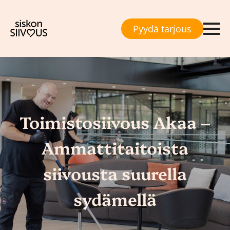
Pyydä tarjous
Toimistosiivous Akaa –
Ammattitaitoista
siivousta suurella
sydämellä