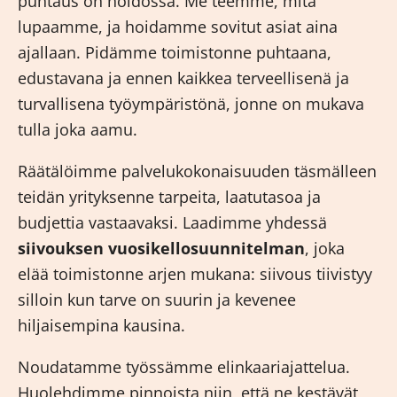
puhtaus on hoidossa. Me teemme, mitä
lupaamme, ja hoidamme sovitut asiat aina
ajallaan. Pidämme toimistonne puhtaana,
edustavana ja ennen kaikkea terveellisenä ja
turvallisena työympäristönä, jonne on mukava
tulla joka aamu.
Räätälöimme palvelukokonaisuuden täsmälleen
teidän yrityksenne tarpeita, laatutasoa ja
budjettia vastaavaksi. Laadimme yhdessä
siivouksen vuosikellosuunnitelman
, joka
elää toimistonne arjen mukana: siivous tiivistyy
silloin kun tarve on suurin ja kevenee
hiljaisempina kausina.
Noudatamme työssämme elinkaariajattelua.
Huolehdimme pinnoista niin, että ne kestävät