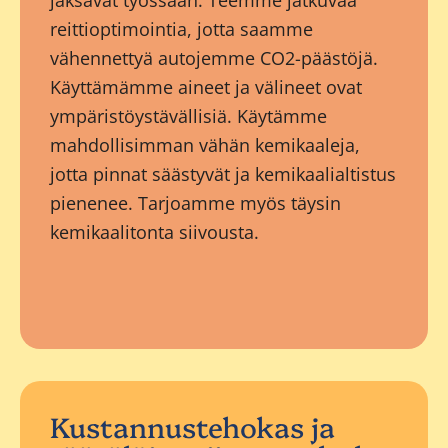
jaksavat työssään. Teemme jatkuvaa
reittioptimointia, jotta saamme
vähennettyä autojemme CO2-päästöjä.
Käyttämämme aineet ja välineet ovat
ympäristöystävällisiä. Käytämme
mahdollisimman vähän kemikaaleja,
jotta pinnat säästyvät ja kemikaalialtistus
pienenee. Tarjoamme myös täysin
kemikaalitonta siivousta.
Kustannustehokas ja