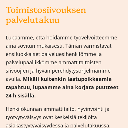
Toimistosiivouksen
palvelutakuu
Lupaamme, että hoidamme työvelvoitteemme
aina sovitun mukaisesti. Tämän varmistavat
ensiluokkaiset palveluesihenkilömme ja
palvelupäällikkömme ammattitaitoisten
siivoojien ja hyvän perehdytysohjelmamme
avulla.
Mikäli kuitenkin laatupoikkeamia
tapahtuu, lupaamme aina korjata puutteet
24 h sisällä.
Henkilökunnan ammattitaito, hyvinvointi ja
työtyytyväisyys ovat keskeisiä tekijöitä
asiakastyytyväisyydessä ja palvelutakuussa.