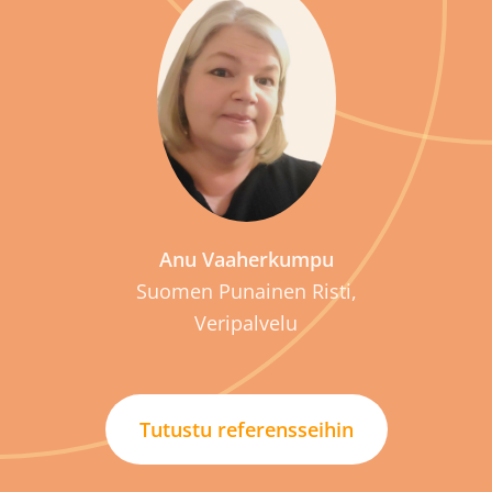
P
Anu Vaaherkumpu
Suomen Punainen Risti,
Veripalvelu
Tutustu referensseihin