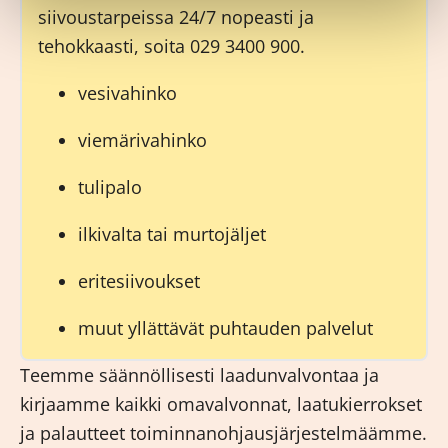
siivoustarpeissa 24/7 nopeasti ja
tehokkaasti, soita
029 3400 900
.
vesivahinko
viemärivahinko
tulipalo
ilkivalta tai murtojäljet
eritesiivoukset
muut yllättävät puhtauden palvelut
Teemme säännöllisesti laadunvalvontaa ja
kirjaamme kaikki omavalvonnat, laatukierrokset
ja palautteet toiminnanohjausjärjestelmäämme.