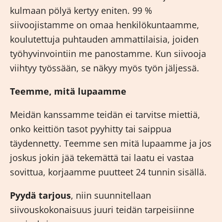
kulmaan pölyä kertyy eniten. 99 %
siivoojistamme on omaa henkilökuntaamme,
koulutettuja puhtauden ammattilaisia, joiden
työhyvinvointiin me panostamme. Kun siivooja
viihtyy työssään, se näkyy myös työn jäljessä.
Teemme, mitä lupaamme
Meidän kanssamme teidän ei tarvitse miettiä,
onko keittiön tasot pyyhitty tai saippua
täydennetty. Teemme sen mitä lupaamme ja jos
joskus jokin jää tekemättä tai laatu ei vastaa
sovittua, korjaamme puutteet 24 tunnin sisällä.
Pyydä tarjous
, niin suunnitellaan
siivouskokonaisuus juuri teidän tarpeisiinne