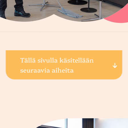
Tällä sivulla käsitellään
seuraavia aiheita