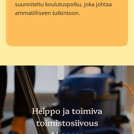
suunniteltu koulutuspolku, joka johtaa
ammatilliseen tutkintoon.
Helppo ja toimiva
toimistosiivous