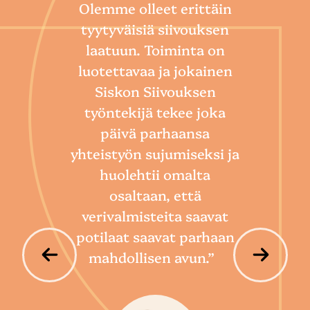
Olemme olleet erittäin
tyytyväisiä siivouksen
laatuun. Toiminta on
“
luotettavaa ja jokainen
Sii
Siskon Siivouksen
he
työntekijä tekee joka
Toim
päivä parhaansa
niin
yhteistyön sujumiseksi ja
so
huolehtii omalta
hoi
osaltaan, että
por
verivalmisteita saavat
potilaat saavat parhaan
mahdollisen avun.”