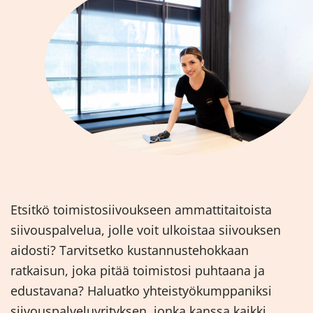
Etsitkö toimistosiivoukseen ammattitaitoista
siivouspalvelua, jolle voit ulkoistaa siivouksen
aidosti? Tarvitsetko kustannustehokkaan
ratkaisun, joka pitää toimistosi puhtaana ja
edustavana? Haluatko yhteistyökumppaniksi
siivouspalveluyrityksen, jonka kanssa kaikki