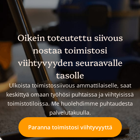
Oikein toteutettu siivous
nostaa toimistosi
viihtyvyyden seuraavalle
tasolle
Ulkoista toimistossiivous ammattilaiselle, saat
keskittyä omaan työhösi puhtaissa ja viihtyisissä
toimistotiloissa. Me huolehdimme puhtaudesta
palvelutakuulla.
Paranna toimistosi viihtyvyyttä