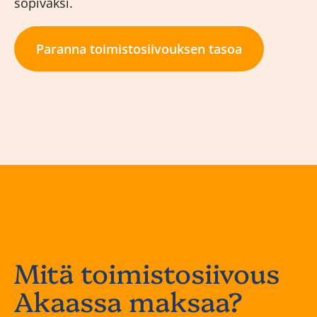
sopivaksi.
Paranna toimistosiivouksen tasoa
Mitä toimistosiivous
Akaassa maksaa?