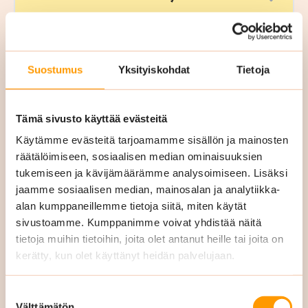
Vuosikellon mukaiset isommat siivoustyöt:
Suursiivoukset
Suostumus
Yksityiskohdat
Tietoja
Ikkunanpesut
Yläpölyjen poistot
Tämä sivusto käyttää evästeitä
Lattioiden peruspesu sekä suojaus
Käytämme evästeitä tarjoamamme sisällön ja mainosten
räätälöimiseen, sosiaalisen median ominaisuuksien
Toimistoemäntä-palvelu
tukemiseen ja kävijämäärämme analysoimiseen. Lisäksi
jaamme sosiaalisen median, mainosalan ja analytiikka-
alan kumppaneillemme tietoja siitä, miten käytät
Jos haluatte ulkoistaa arjen pienet työt,
sivustoamme. Kumppanimme voivat yhdistää näitä
meidän
toimistoemäntämme
hoitaa
tietoja muihin tietoihin, joita olet antanut heille tai joita on
siivouksen ohella aamukahvien keiton,
kerätty, kun olet käyttänyt heidän palvelujaan.
kokousjärjestelyt, kauppakäynnit ja
vieraiden vastaanoton.
Suostumuksen
Välttämätön