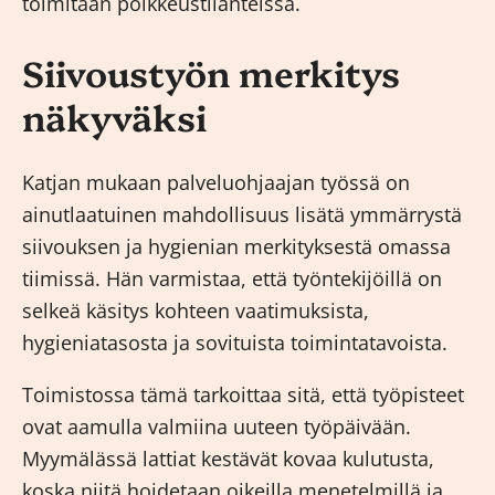
toimitaan poikkeustilanteissa.
Siivoustyön merkitys
näkyväksi
Katjan mukaan palveluohjaajan työssä on
ainutlaatuinen mahdollisuus lisätä ymmärrystä
siivouksen ja hygienian merkityksestä omassa
tiimissä. Hän varmistaa, että työntekijöillä on
selkeä käsitys kohteen vaatimuksista,
hygieniatasosta ja sovituista toimintatavoista.
Toimistossa tämä tarkoittaa sitä, että työpisteet
ovat aamulla valmiina uuteen työpäivään.
Myymälässä lattiat kestävät kovaa kulutusta,
koska niitä hoidetaan oikeilla menetelmillä ja