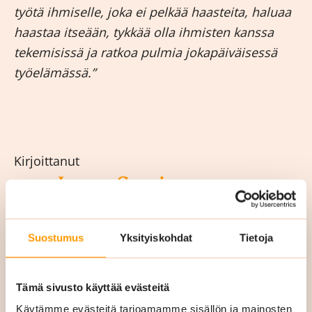
työtä ihmiselle, joka ei pelkää haasteita, haluaa
haastaa itseään, tykkää olla ihmisten kanssa
tekemisissä ja ratkoa pulmia jokapäiväisessä
työelämässä.”
Kirjoittanut
Laura Sorri
Siskon Siivouksen markkinointi- ja
viestintäpäällikkö
Suostumus
Yksityiskohdat
Tietoja
LinkedIn
Tämä sivusto käyttää evästeitä
Käytämme evästeitä tarjoamamme sisällön ja mainosten