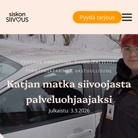
Pyydä tarjous
PUHTAUS AMMATTINA, SIIVOUSPALVELUT,
TYÖNTEKIJÄTARINAT, VASTUULLISUUS
Katjan matka siivoojasta
palveluohjaajaksi
Julkaistu: 3.3.2026