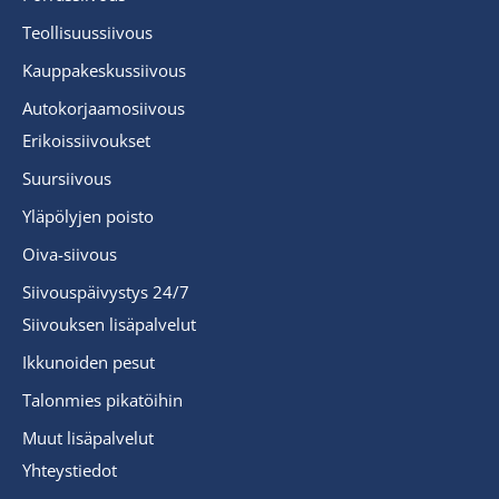
Teollisuussiivous
Kauppakeskussiivous
Autokorjaamosiivous
Erikoissiivoukset
Suursiivous
Yläpölyjen poisto
Oiva-siivous
Siivouspäivystys 24/7
Siivouksen lisäpalvelut
Ikkunoiden pesut
Talonmies pikatöihin
Muut lisäpalvelut
Yhteystiedot