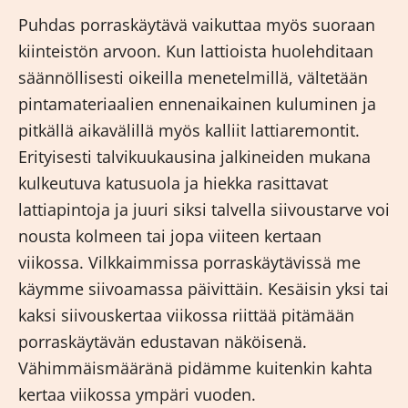
Puhdas porraskäytävä vaikuttaa myös suoraan
kiinteistön arvoon. Kun lattioista huolehditaan
säännöllisesti oikeilla menetelmillä, vältetään
pintamateriaalien ennenaikainen kuluminen ja
pitkällä aikavälillä myös kalliit lattiaremontit.
Erityisesti talvikuukausina jalkineiden mukana
kulkeutuva katusuola ja hiekka rasittavat
lattiapintoja ja juuri siksi talvella siivoustarve voi
nousta kolmeen tai jopa viiteen kertaan
viikossa. Vilkkaimmissa porraskäytävissä me
käymme siivoamassa päivittäin. Kesäisin yksi tai
kaksi siivouskertaa viikossa riittää pitämään
porraskäytävän edustavan näköisenä.
Vähimmäismääränä pidämme kuitenkin kahta
kertaa viikossa ympäri vuoden.