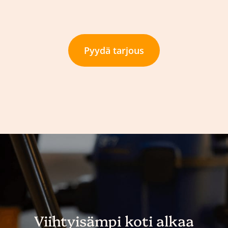
Pyydä tarjous
Viihtyisämpi koti alkaa