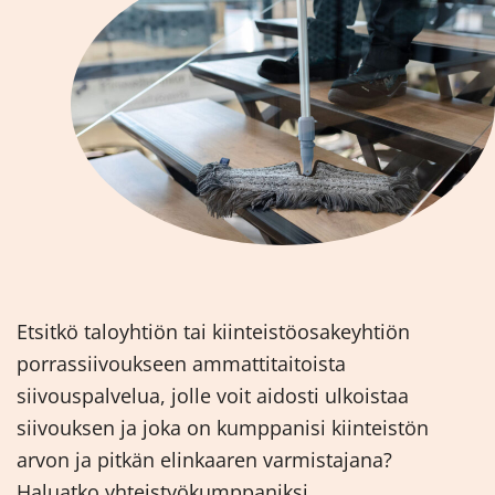
Etsitkö taloyhtiön tai kiinteistöosakeyhtiön
porrassiivoukseen ammattitaitoista
siivouspalvelua, jolle voit aidosti ulkoistaa
siivouksen ja joka on kumppanisi kiinteistön
arvon ja pitkän elinkaaren varmistajana?
Haluatko yhteistyökumppaniksi