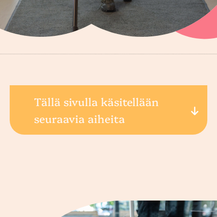
Tällä sivulla käsitellään
seuraavia aiheita