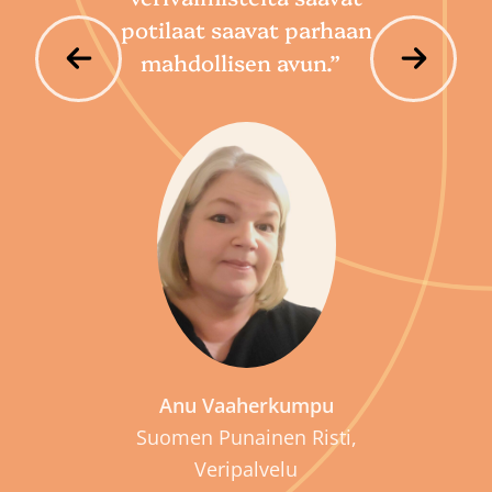
potilaat saavat parhaan
mahdollisen avun.”
P
Anu Vaaherkumpu
Suomen Punainen Risti,
Veripalvelu