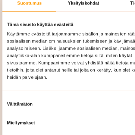
Suostumus
Yksityiskohdat
Ti
Porraskäytävien lattiat ovat kovalla kulutuksella
joka päivä, ja Suomen sääolosuhteet tekevät
niistä erityisen haavoittuvia. Talvella jalkineiden
Tämä sivusto käyttää evästeitä
mukana kulkeutuva katusuola, kura ja hiekka
Käytämme evästeitä tarjoamamme sisällön ja mainosten räät
voivat imeytyä lattiamateriaaleihin ja
sosiaalisen median ominaisuuksien tukemiseen ja kävijäm
analysoimiseen. Lisäksi jaamme sosiaalisen median, mainos
vahingoittaa niitä pysyvästi. Erityisesti
analytiikka-alan kumppaneillemme tietoja siitä, miten käytät
uudemmissa taloissa käytetyt PUR- ja
sivustoamme. Kumppanimme voivat yhdistää näitä tietoja mu
vinyylilattiat eivät anna anteeksi laiminlyöntejä.
tietoihin, joita olet antanut heille tai joita on kerätty, kun olet 
Mikäli ne pääsevät vaurioitumaan, niitä ei voi
heidän palvelujaan.
enää elvyttää. Siksi oikea-aikainen ja oikeilla
menetelmillä tehty siivous on juuri näissä
Suostumuksen
kohteissa erityisen tärkeää. Siivouksesta
Välttämätön
valinta
säästäminen voi pahimmillaan johtaa
ennenaikaiseen ja kalliiseen lattiaremonttiin.
Mieltymykset
Me tiedämme, miten eri lattiamateriaalit