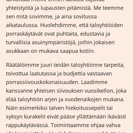
yhteistyötä ja lupausten pitämistä. Me teemme
sen mitä sovimme, ja aina sovitussa
aikataulussa. Huolehdimme, että taloyhtiöiden
porraskäytävät ovat puhtaita, edustavia ja
turvallisia asuinympäristöjä, joihin jokaisen
asukkaan on mukava saapua kotiin.
Räätälöimme juuri teidän taloyhtiönne tarpeita,
toivottua laatutasoa ja budjettia vastaavan
porrassiivouskokonaisuuden. Laadimme
kanssanne yhteisen siivouksen vuosikellon, joka
elää taloyhtiön arjen ja vuodenaikojen mukana.
Näin esimerkiksi talven hiekoitussepelit tai
syksyn kurakelit eivät pääse yllättämään ikävästi
rappukäytävässä. Toimintaamme ohjaa vahva