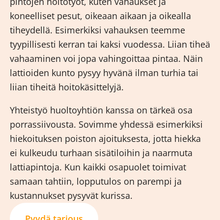
pintojen hoitotyöt, kuten vahaukset ja
koneelliset pesut, oikeaan aikaan ja oikealla
tiheydellä. Esimerkiksi vahauksen teemme
tyypillisesti kerran tai kaksi vuodessa. Liian tiheä
vahaaminen voi jopa vahingoittaa pintaa. Näin
lattioiden kunto pysyy hyvänä ilman turhia tai
liian tiheitä hoitokäsittelyjä.
Yhteistyö huoltoyhtiön kanssa on tärkeä osa
porrassiivousta. Sovimme yhdessä esimerkiksi
hiekoituksen poiston ajoituksesta, jotta hiekka
ei kulkeudu turhaan sisätiloihin ja naarmuta
lattiapintoja. Kun kaikki osapuolet toimivat
samaan tahtiin, lopputulos on parempi ja
kustannukset pysyvät kurissa.
Pyydä tarjous