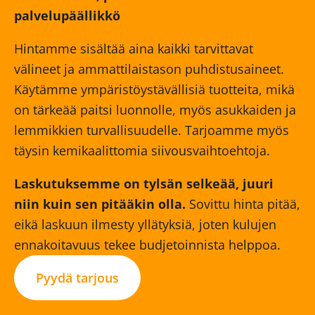
palvelupäällikkö
Hintamme sisältää aina kaikki tarvittavat
välineet ja ammattilaistason puhdistusaineet.
Käytämme ympäristöystävällisiä tuotteita, mikä
on tärkeää paitsi luonnolle, myös asukkaiden ja
lemmikkien turvallisuudelle. Tarjoamme myös
täysin kemikaalittomia siivousvaihtoehtoja.
Laskutuksemme on tylsän selkeää, juuri
niin kuin sen pitääkin olla.
Sovittu hinta pitää,
eikä laskuun ilmesty yllätyksiä, joten kulujen
ennakoitavuus tekee budjetoinnista helppoa.
Pyydä tarjous