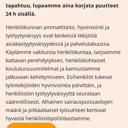
tapahtuu, lupaamme aina korjata puutteet
24 h sisällä.
Henkilökunnan ammattitaito, hyvinvointi ja
työtyytyväisyys ovat keskeisiä tekijöitä
asiakastyytyväisyydessä ja palvelutakuussa.
Käytämme vakituista henkilökuntaa, tarjoamme
kattavan perehdytyksen, henkilökohtaiset
koulutussuunnitelmat ja kannustamme
jatkuvaan kehittymiseen. Esihenkilöt tukevat
työntekijöiden hyvinvointia päivittäin, ja
henkilöstön työtyytyväisyyttä seurataan
säännöllisesti. Alhainen sairauspoissaolojen
määrä ja pitkäaikaiset työsuhteet kertovat
hyvästä henkilöstöpolitiikastamme.