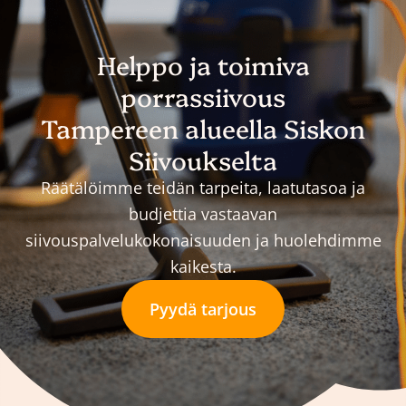
Helppo ja toimiva
porrassiivous
Tampereen alueella Siskon
Siivoukselta
Räätälöimme teidän tarpeita, laatutasoa ja
budjettia vastaavan
siivouspalvelukokonaisuuden ja huolehdimme
kaikesta.
Pyydä tarjous