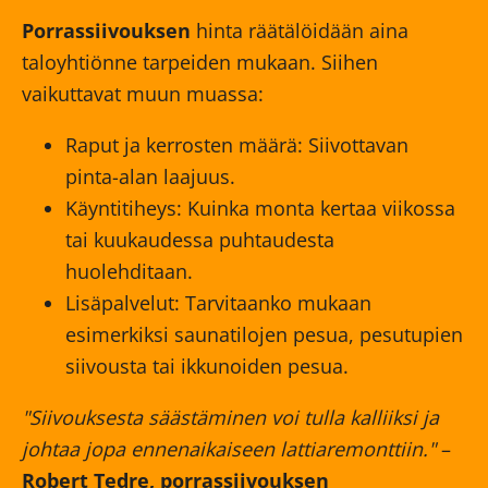
Porrassiivouksen
hinta räätälöidään aina
taloyhtiönne tarpeiden mukaan. Siihen
vaikuttavat muun muassa:
Raput ja kerrosten määrä: Siivottavan
pinta-alan laajuus.
Käyntitiheys: Kuinka monta kertaa viikossa
tai kuukaudessa puhtaudesta
huolehditaan.
Lisäpalvelut: Tarvitaanko mukaan
esimerkiksi saunatilojen pesua, pesutupien
siivousta tai ikkunoiden pesua.
"Siivouksesta säästäminen voi tulla kalliiksi ja
johtaa jopa ennenaikaiseen lattiaremonttiin."
–
Robert Tedre, porrassiivouksen