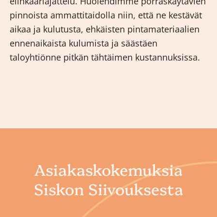
elinkaariajattelu. Huolehdimme porraskäytävien
pinnoista ammattitaidolla niin, että ne kestävät
aikaa ja kulutusta, ehkäisten pintamateriaalien
ennenaikaista kulumista ja säästäen
taloyhtiönne pitkän tähtäimen kustannuksissa.
Asiakaskokemuksia
Siskon Siivouksesta