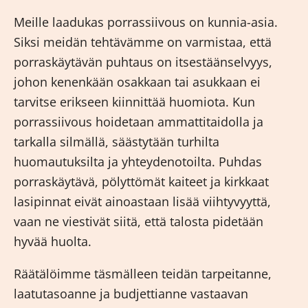
Meille laadukas
porrassiivous
on kunnia-asia.
Siksi meidän tehtävämme on varmistaa, että
porraskäytävän puhtaus on itsestäänselvyys,
johon kenenkään osakkaan tai asukkaan ei
tarvitse erikseen kiinnittää huomiota. Kun
porrassiivous hoidetaan ammattitaidolla ja
tarkalla silmällä, säästytään turhilta
huomautuksilta ja yhteydenotoilta. Puhdas
porraskäytävä, pölyttömät kaiteet ja kirkkaat
lasipinnat eivät ainoastaan lisää viihtyvyyttä,
vaan ne viestivät siitä, että talosta pidetään
hyvää huolta.
Räätälöimme täsmälleen teidän tarpeitanne,
laatutasoanne ja budjettianne vastaavan