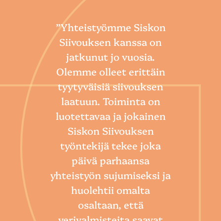
”Yhteistyömme Siskon
Siivouksen kanssa on
jatkunut jo vuosia.
Olemme olleet erittäin
tyytyväisiä siivouksen
laatuun. Toiminta on
“
luotettavaa ja jokainen
Sii
Siskon Siivouksen
he
työntekijä tekee joka
Toim
päivä parhaansa
niin
yhteistyön sujumiseksi ja
so
huolehtii omalta
hoi
osaltaan, että
por
verivalmisteita saavat