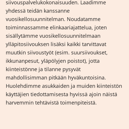
siivouspalvelukokonaisuuden. Laadimme
yhdessä teidän kanssanne
vuosikellosuunnitelman. Noudatamme
toiminnassamme elinkaariajattelua, joten
sisällytämme vuosikellosuunnitelmaan
ylläpitosiivouksen lisäksi kaikki tarvittavat
muutkin siivoustyöt (esim. suursiivoukset,
ikkunanpesut, yläpölyjen poistot), jotta
kiinteistönne ja tilanne pysyvät
mahdollisimman pitkään hyväkuntoisina.
Huolehdimme asukkaiden ja muiden kiinteistön
käyttäjien tiedottamisesta hyvissä ajoin näistä
harvemmin tehtävistä toimenpiteistä.