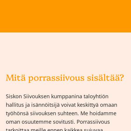
Mitä porrassiivous sisältää?
Siskon Siivouksen kumppanina taloyhtiön
hallitus ja isännöitsijä voivat keskittyä omaan
työhönsä siivouksen suhteen. Me hoidamme
oman osuutemme sovitusti. Porrassiivous
tarkoittaa meille ennen kaikkea sujuvaa