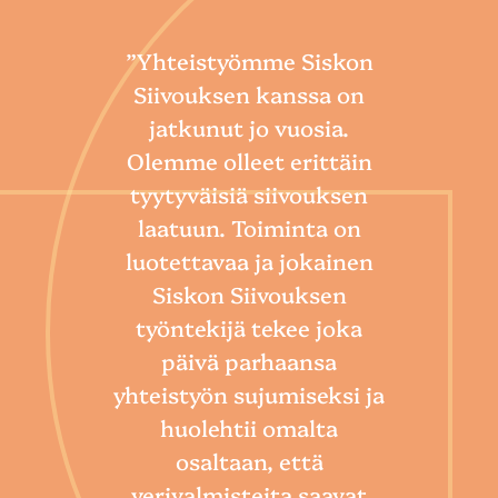
”Yhteistyömme Siskon
Siivouksen kanssa on
jatkunut jo vuosia.
Olemme olleet erittäin
tyytyväisiä siivouksen
laatuun. Toiminta on
“
luotettavaa ja jokainen
Sii
Siskon Siivouksen
he
työntekijä tekee joka
Toim
päivä parhaansa
niin
yhteistyön sujumiseksi ja
so
huolehtii omalta
hoi
osaltaan, että
por
verivalmisteita saavat