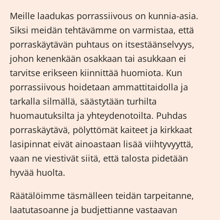
Meille laadukas
porrassiivous
on kunnia-asia.
Siksi meidän tehtävämme on varmistaa, että
porraskäytävän puhtaus on itsestäänselvyys,
johon kenenkään osakkaan tai asukkaan ei
tarvitse erikseen kiinnittää huomiota. Kun
porrassiivous hoidetaan ammattitaidolla ja
tarkalla silmällä, säästytään turhilta
huomautuksilta ja yhteydenotoilta. Puhdas
porraskäytävä, pölyttömät kaiteet ja kirkkaat
lasipinnat eivät ainoastaan lisää viihtyvyyttä,
vaan ne viestivät siitä, että talosta pidetään
hyvää huolta.
Räätälöimme täsmälleen teidän tarpeitanne,
laatutasoanne ja budjettianne vastaavan