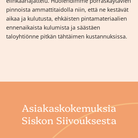
elinkaariajattelu. Huolehdimme porraskäytävien
pinnoista ammattitaidolla niin, että ne kestävät
aikaa ja kulutusta, ehkäisten pintamateriaalien
ennenaikaista kulumista ja säästäen
taloyhtiönne pitkän tähtäimen kustannuksissa.
Asiakaskokemuksia
Siskon Siivouksesta