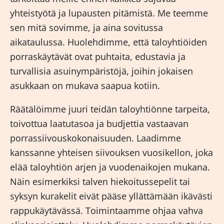
yhteistyötä ja lupausten pitämistä. Me teemme
sen mitä sovimme, ja aina sovitussa
aikataulussa. Huolehdimme, että taloyhtiöiden
porraskäytävät ovat puhtaita, edustavia ja
turvallisia asuinympäristöjä, joihin jokaisen
asukkaan on mukava saapua kotiin.
Räätälöimme juuri teidän taloyhtiönne tarpeita,
toivottua laatutasoa ja budjettia vastaavan
porrassiivouskokonaisuuden. Laadimme
kanssanne yhteisen siivouksen vuosikellon, joka
elää taloyhtiön arjen ja vuodenaikojen mukana.
Näin esimerkiksi talven hiekoitussepelit tai
syksyn kurakelit eivät pääse yllättämään ikävästi
rappukäytävässä. Toimintaamme ohjaa vahva