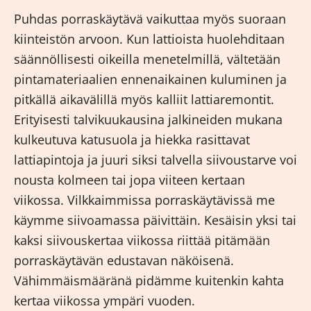
Puhdas porraskäytävä vaikuttaa myös suoraan
kiinteistön arvoon. Kun lattioista huolehditaan
säännöllisesti oikeilla menetelmillä, vältetään
pintamateriaalien ennenaikainen kuluminen ja
pitkällä aikavälillä myös kalliit lattiaremontit.
Erityisesti talvikuukausina jalkineiden mukana
kulkeutuva katusuola ja hiekka rasittavat
lattiapintoja ja juuri siksi talvella siivoustarve voi
nousta kolmeen tai jopa viiteen kertaan
viikossa. Vilkkaimmissa porraskäytävissä me
käymme siivoamassa päivittäin. Kesäisin yksi tai
kaksi siivouskertaa viikossa riittää pitämään
porraskäytävän edustavan näköisenä.
Vähimmäismääränä pidämme kuitenkin kahta
kertaa viikossa ympäri vuoden.