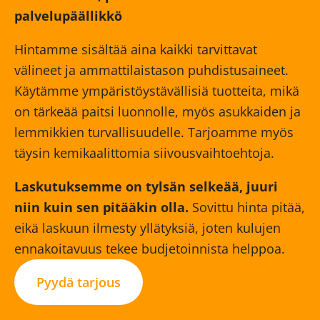
palvelupäällikkö
Hintamme sisältää aina kaikki tarvittavat
välineet ja ammattilaistason puhdistusaineet.
Käytämme ympäristöystävällisiä tuotteita, mikä
on tärkeää paitsi luonnolle, myös asukkaiden ja
lemmikkien turvallisuudelle. Tarjoamme myös
täysin kemikaalittomia siivousvaihtoehtoja.
Laskutuksemme on tylsän selkeää, juuri
niin kuin sen pitääkin olla.
Sovittu hinta pitää,
eikä laskuun ilmesty yllätyksiä, joten kulujen
ennakoitavuus tekee budjetoinnista helppoa.
Pyydä tarjous