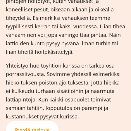
pintojen hoitotyöt, kuten vahaukset ja
koneelliset pesut, oikeaan aikaan ja oikealla
tiheydellä. Esimerkiksi vahauksen teemme
tyypillisesti kerran tai kaksi vuodessa. Liian tiheä
vahaaminen voi jopa vahingoittaa pintaa. Näin
lattioiden kunto pysyy hyvänä ilman turhia tai
liian tiheitä hoitokäsittelyjä.
Yhteistyö huoltoyhtiön kanssa on tärkeä osa
porrassiivousta. Sovimme yhdessä esimerkiksi
hiekoituksen poiston ajoituksesta, jotta hiekka
ei kulkeudu turhaan sisätiloihin ja naarmuta
lattiapintoja. Kun kaikki osapuolet toimivat
samaan tahtiin, lopputulos on parempi ja
kustannukset pysyvät kurissa.
Pyydä tarjous