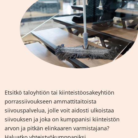
Etsitkö taloyhtiön tai kiinteistöosakeyhtiön
porrassiivoukseen ammattitaitoista
siivouspalvelua, jolle voit aidosti ulkoistaa
siivouksen ja joka on kumppanisi kiinteistön
arvon ja pitkän elinkaaren varmistajana?
Haluatko yhteistyökumppaniksi