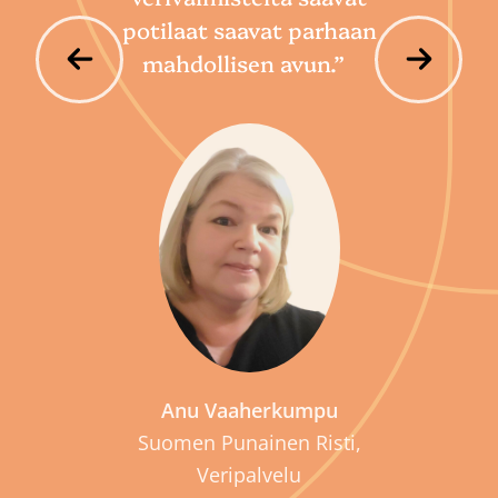
potilaat saavat parhaan
mahdollisen avun.”
P
Anu Vaaherkumpu
Suomen Punainen Risti,
Veripalvelu