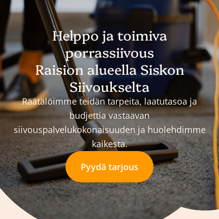
Helppo ja toimiva
porrassiivous
Raision alueella Siskon
Siivoukselta
Räätälöimme teidän tarpeita, laatutasoa ja
budjettia vastaavan
siivouspalvelukokonaisuuden ja huolehdimme
kaikesta.
Pyydä tarjous