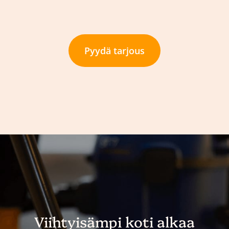
Pyydä tarjous
Viihtyisämpi koti alkaa