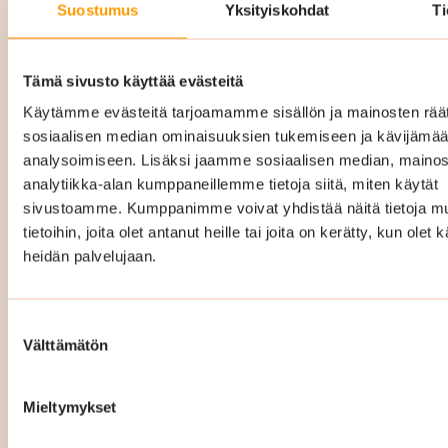
Suostumus
Yksityiskohdat
Ti
Porraskäytävien lattiat ovat kovalla kulutuksella
joka päivä, ja Suomen sääolosuhteet tekevät
niistä erityisen haavoittuvia. Talvella jalkineiden
Tämä sivusto käyttää evästeitä
mukana kulkeutuva katusuola, kura ja hiekka
Käytämme evästeitä tarjoamamme sisällön ja mainosten räät
voivat imeytyä lattiamateriaaleihin ja
sosiaalisen median ominaisuuksien tukemiseen ja kävijäm
analysoimiseen. Lisäksi jaamme sosiaalisen median, mainos
vahingoittaa niitä pysyvästi. Erityisesti
analytiikka-alan kumppaneillemme tietoja siitä, miten käytät
uudemmissa taloissa käytetyt PUR- ja
sivustoamme. Kumppanimme voivat yhdistää näitä tietoja mu
vinyylilattiat eivät anna anteeksi laiminlyöntejä.
tietoihin, joita olet antanut heille tai joita on kerätty, kun olet 
Mikäli ne pääsevät vaurioitumaan, niitä ei voi
heidän palvelujaan.
enää elvyttää. Siksi oikea-aikainen ja oikeilla
menetelmillä tehty siivous on juuri näissä
Suostumuksen
kohteissa erityisen tärkeää. Siivouksesta
Välttämätön
valinta
säästäminen voi pahimmillaan johtaa
ennenaikaiseen ja kalliiseen lattiaremonttiin.
Mieltymykset
Me tiedämme, miten eri lattiamateriaalit