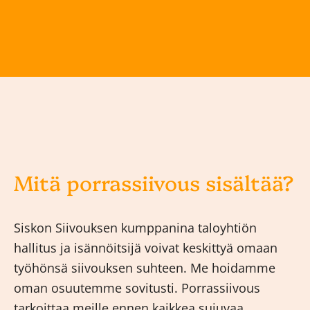
Mitä porrassiivous sisältää?
Siskon Siivouksen kumppanina taloyhtiön
hallitus ja isännöitsijä voivat keskittyä omaan
työhönsä siivouksen suhteen. Me hoidamme
oman osuutemme sovitusti. Porrassiivous
tarkoittaa meille ennen kaikkea sujuvaa