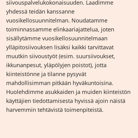
siivouspalvelukokonaisuuden. Laadimme
yhdessä teidän kanssanne
vuosikellosuunnitelman. Noudatamme
toiminnassamme elinkaariajattelua, joten
sisällytämme vuosikellosuunnitelmaan
ylläpitosiivouksen lisäksi kaikki tarvittavat
muutkin siivoustyöt (esim. suursiivoukset,
ikkunanpesut, yläpölyjen poistot), jotta
kiinteistönne ja tilanne pysyvät
mahdollisimman pitkään hyväkuntoisina.
Huolehdimme asukkaiden ja muiden kiinteistön
käyttäjien tiedottamisesta hyvissä ajoin näistä
harvemmin tehtävistä toimenpiteistä.