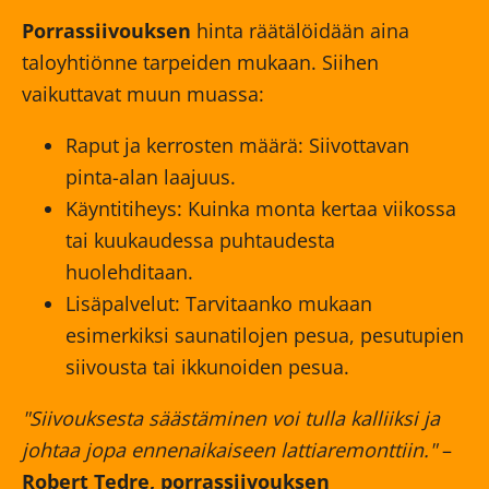
Porrassiivouksen
hinta räätälöidään aina
taloyhtiönne tarpeiden mukaan. Siihen
vaikuttavat muun muassa:
Raput ja kerrosten määrä: Siivottavan
pinta-alan laajuus.
Käyntitiheys: Kuinka monta kertaa viikossa
tai kuukaudessa puhtaudesta
huolehditaan.
Lisäpalvelut: Tarvitaanko mukaan
esimerkiksi saunatilojen pesua, pesutupien
siivousta tai ikkunoiden pesua.
"Siivouksesta säästäminen voi tulla kalliiksi ja
johtaa jopa ennenaikaiseen lattiaremonttiin."
–
Robert Tedre, porrassiivouksen