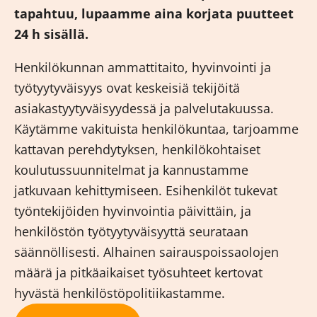
tapahtuu, lupaamme aina korjata puutteet
24 h sisällä.
Henkilökunnan ammattitaito, hyvinvointi ja
työtyytyväisyys ovat keskeisiä tekijöitä
asiakastyytyväisyydessä ja palvelutakuussa.
Käytämme vakituista henkilökuntaa, tarjoamme
kattavan perehdytyksen, henkilökohtaiset
koulutussuunnitelmat ja kannustamme
jatkuvaan kehittymiseen. Esihenkilöt tukevat
työntekijöiden hyvinvointia päivittäin, ja
henkilöstön työtyytyväisyyttä seurataan
säännöllisesti. Alhainen sairauspoissaolojen
määrä ja pitkäaikaiset työsuhteet kertovat
hyvästä henkilöstöpolitiikastamme.