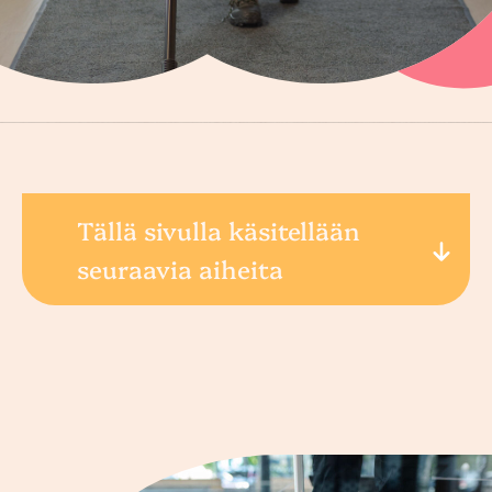
Tällä sivulla käsitellään
seuraavia aiheita